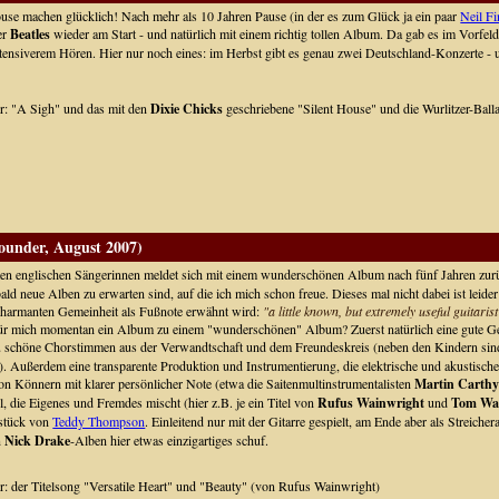
e machen glücklich! Nach mehr als 10 Jahren Pause (in der es zum Glück ja ein paar
Neil F
er
Beatles
wieder am Start - und natürlich mit einem richtig tollen Album. Da gab es im Vorfel
tensiverem Hören. Hier nur noch eines: im Herbst gibt es genau zwei Deutschland-Konzerte - u
er: "A Sigh" und das mit den
Dixie Chicks
geschriebene "Silent House" und die Wurlitzer-Ba
ounder, August 2007)
ten englischen Sängerinnen meldet sich mit einem wunderschönen Album nach fünf Jahren zu
ald neue Alben zu erwarten sind, auf die ich mich schon freue. Dieses mal nicht dabei ist leide
 charmanten Gemeinheit als Fußnote erwähnt wird:
"a little known, but extremely useful guitarist
r mich momentan ein Album zu einem "wunderschönen" Album? Zuerst natürlich eine gute Ges
zu schöne Chorstimmen aus der Verwandtschaft und dem Freundeskreis (neben den Kindern si
. Außerdem eine transparente Produktion und Instrumentierung, die elektrische und akustische
on Könnern mit klarer persönlicher Note (etwa die Saitenmultinstrumentalisten
Martin Carth
 die Eigenes und Fremdes mischt (hier z.B. je ein Titel von
Rufus Wainwright
und
Tom Wa
lstück von
Teddy Thompson
. Einleitend nur mit der Gitarre gespielt, am Ende aber als Streic
n
Nick Drake
-Alben hier etwas einzigartiges schuf.
er: der Titelsong "Versatile Heart" und "Beauty" (von Rufus Wainwright)