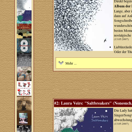
Direkt begei
Album der 
Lange, aber
dann auf Anh
Songschreib
wunderschön
besten Momen
nostalgische
(13.05.2007)
Lieblinxlied
Oder der Tit
Mehr ...
#2: Laura Veirs: "Saltbreakers" (Nonesuch,
Die Lady hat
Singer/Songw
abwechslungs
(13.05.2007)