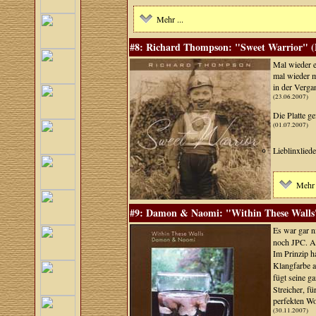
Mehr ...
#8: Richard Thompson: "Sweet Warrior" (P
Mal wieder e
mal wieder m
in der Verga
(23.06.2007)
Die Platte g
(01.07.2007)
Lieblinxlied
Mehr 
#9: Damon & Naomi: "Within These Walls" 
Es war gar n
noch JPC. Ab
Im Prinzip h
Klangfarbe 
fügt seine g
Streicher, f
perfekten Wo
(30.11.2007)