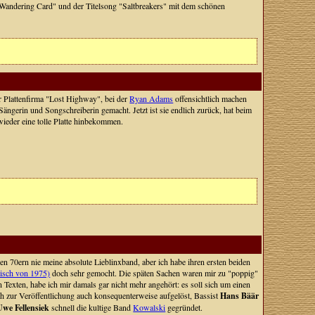
"Wandering Card" und der Titelsong "Saltbreakers" mit dem schönen
er Plattenfirma "Lost Highway", bei der
Ryan Adams
offensichtlich machen
 Sängerin und Songschreiberin gemacht. Jetzt ist sie endlich zurück, hat beim
wieder eine tolle Platte hinbekommen.
en 70ern nie meine absolute Lieblinxband, aber ich habe ihren ersten beiden
lisch von 1975)
doch sehr gemocht. Die späten Sachen waren mir zu "poppig"
exten, habe ich mir damals gar nicht mehr angehört: es soll sich um einen
h zur Veröffentlichung auch konsequenterweise aufgelöst, Bassist
Hans Bäär
Uwe Fellensiek
schnell die kultige Band
Kowalski
gegründet.