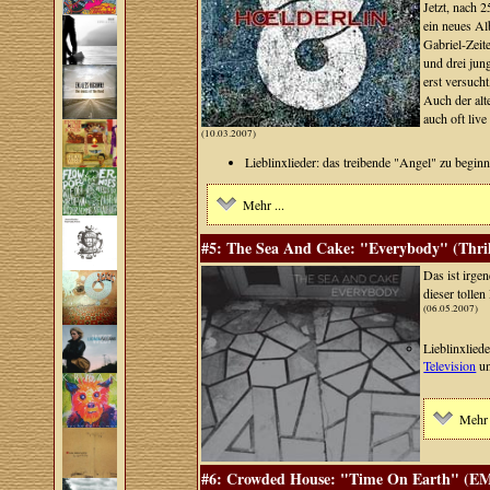
Jetzt, nach 
ein neues Al
Gabriel-Zeit
und drei ju
erst versuch
Auch der alt
auch oft live
(10.03.2007)
Lieblinxlieder: das treibende "Angel" zu beg
Mehr ...
#5: The Sea And Cake: "Everybody" (Thril
Das ist irg
dieser tolle
(06.05.2007)
Lieblinxlied
Television
un
Mehr 
#6: Crowded House: "Time On Earth" (EMI