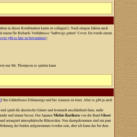
allem in dieser Kombination kaum zu schlagen!). Nach einigen Jahren auch
 mit einem für Richards Verhältnisse "halbwegs gutem" Cover. Da wurde einem
over gibt es hier zu bewundern!
)
 wie nur Mr. Thompson es spielen kann
0
!
Bei Glitterhouse Fehlanzeige und bei Amazon zu teuer. Aber es gibt ja auch
 und spielt die akustische Gitarre und trommelt anschließend dazu, mehr
r mehr und immer besser. Der Japaner
Michio Kurihara
von der Band
Ghost
und arrangiert atmosphärische Bläsersätze. Neu dazugekommen sind ein paar
der Wohnung der beiden aufgenommen worden sein, aber ich kann das bei dem