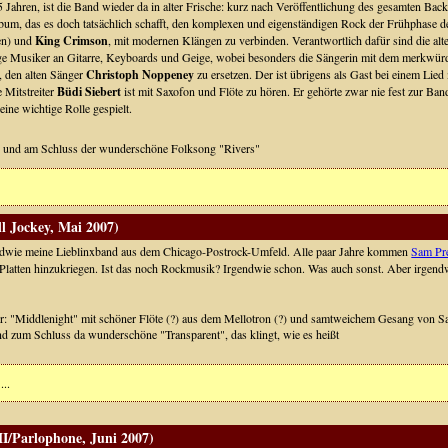
25 Jahren, ist die Band wieder da in alter Frische: kurz nach Veröffentlichung des gesamten Back
bum, das es doch tatsächlich schafft, den komplexen und eigenständigen Rock der Frühphase d
en) und
King Crimson
, mit modernen Klängen zu verbinden. Verantwortlich dafür sind die al
nge Musiker an Gitarre, Keyboards und Geige, wobei besonders die Sängerin mit dem merkw
t, den alten Sänger
Christoph Noppeney
zu ersetzen. Der ist übrigens als Gast bei einem Lied 
e Mitstreiter
Büdi Siebert
ist mit Saxofon und Flöte zu hören. Er gehörte zwar nie fest zur Ba
 eine wichtige Rolle gespielt.
inn und am Schluss der wunderschöne Folksong "Rivers"
l Jockey, Mai 2007)
endwie meine Lieblinxband aus dem Chicago-Postrock-Umfeld. Alle paar Jahre kommen
Sam Pr
n Platten hinzukriegen. Ist das noch Rockmusik? Irgendwie schon. Was auch sonst. Aber irgend
er: "Middlenight" mit schöner Flöte (?) aus dem Mellotron (?) und samtweichem Gesang von 
d zum Schluss da wunderschöne "Transparent", das klingt, wie es heißt
...
/Parlophone, Juni 2007)