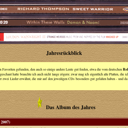
Jahresrückblick
n Favoriten gefunden, den auch so einige andere Leute gut finden, etwa die vom deutschen
Rol
aut hatte brauchte ich auch nicht lange zögern: zwar mag ich eigentlich alle Platten, die ich a
oder zwei Lieder erwähnt, die mir auf den jeweiligen CDs besonders gut gefallen haben - und 
Das Album des Jahres
 2007)