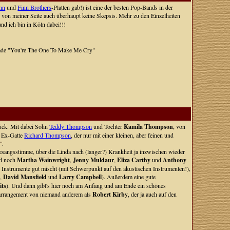
inn
und
Finn Brothers
-Platten gab!) ist eine der besten Pop-Bands in der
d von meiner Seite auch überhaupt keine Skepsis. Mehr zu den Einzelheiten
nd ich bin in Köln dabei!!!
llade "You're The One To Make Me Cry"
rück. Mit dabei Sohn
Teddy Thompson
und Tochter
Kamila Thompson
, von
r Ex-Gatte
Richard Thompson
, der nur mit einer kleinen, aber feinen und
"
.
angsstimme, über die Linda nach (langer?) Krankheit ja inzwischen wieder
nd noch
Martha Wainwright
,
Jenny Muldaur
,
Eliza Carthy
und
Anthony
 Instrumente gut mischt (mit Schwerpunkt auf den akustischen Instrumenten!),
y
,
David Mansfield
und
Larry Campbell
). Außerdem eine gute
its
). Und dann gibt's hier noch am Anfang und am Ende ein schönes
herarrangement von niemand anderem als
Robert Kirby
, der ja auch auf den