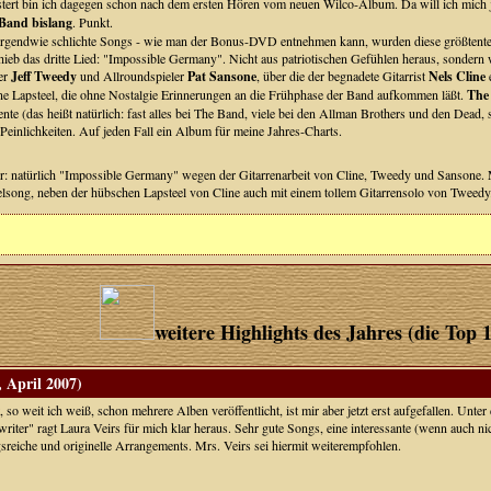
stert bin ich dagegen schon nach dem ersten Hören vom neuen Wilco-Album. Da will ich mich 
Band bislang
. Punkt.
 irgendwie schlichte Songs - wie man der Bonus-DVD entnehmen kann, wurden diese größtent
ieb das dritte Lied: "Impossible Germany". Nicht aus patriotischen Gefühlen heraus, sonder
er
Jeff Tweedy
und Allroundspieler
Pat Sansone
, über die der begnadete Gitarrist
Nels Cline
e Lapsteel, die ohne Nostalgie Erinnerungen an die Frühphase der Band aufkommen läßt.
The
te (das heißt natürlich: fast alles bei The Band, viele bei den Allman Brothers und den Dead,
 Peinlichkeiten. Auf jeden Fall ein Album für meine Jahres-Charts.
er: natürlich "Impossible Germany" wegen der Gitarrenarbeit von Cline, Tweedy und Sansone. 
elsong, neben der hübschen Lapsteel von Cline auch mit einem tollem Gitarrensolo von Tweedy
weitere Highlights des Jahres (die Top 
 April 2007)
, so weit ich weiß, schon mehrere Alben veröffentlicht, ist mir aber jetzt erst aufgefallen. Unt
riter" ragt Laura Veirs für mich klar heraus. Sehr gute Songs, eine interessante (wenn auch nic
reiche und originelle Arrangements. Mrs. Veirs sei hiermit weiterempfohlen.