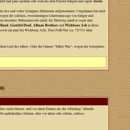
jetzt mal ganz spontan sehr weit aus dem Fenster hängen und sagen:
bestes
eils live und voller (Gruppen-)Harmonie aufgenommen. Umgehauen hat mich
n wegen der schönen, zweistimmigen Gitarrenpassage von Sänger und
ein absolutes Wahnsinnssolo spielt. Im Titelsong spielt er sogar eine
 Band
,
Grateful Dead
,
Allman Brothers
und
Wishbone Ash
in ihren
 sowie ein paar bei Wishbone Ash). Pure Früh70er (ca. 72/73!) ohne
Mein Lied des Jahres. Oder der Opener "Either Way", wegen der Sologitarre.
.
10)
er den vielen Herren- und vor allem Damen aus der Abteilung "aktuelle
ht spektakuläre) Stimme, aber vor allem sehr schöne, zeitlose,