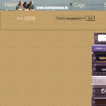
Heim
Gigs
<< 2006