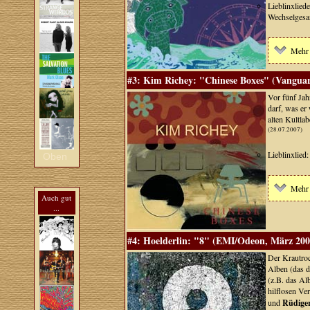
Lieblinxlied
Wechselgesa
Mehr 
#3: Kim Richey: "Chinese Boxes" (Vanguar
Vor fünf Jah
darf, was er
alten Kultla
(28.07.2007)
Lieblinxlied:
Oben
Mehr 
Auch gut
...
#4: Hoelderlin: "8" (EMI/Odeon, März 200
Der Krautroc
Alben (das 
(z.B. das Al
hilflosen Ve
und
Rüdiger