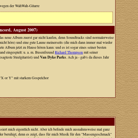
" wegen der WahWah-Gitarre
ncord, August 2007)
as neue Album zuerst gar nicht kaufen, denn Soundtracks sind normalerweise
 nicht höre) und eine gute Laune meinerseits (die mich dann immer mal wieder
te Album jetzt zu Hause hören kann: und es ist sogar eines seiner besten
and eingespielt: u. a. m. Busenfreund
Richard Thompson
mit seiner
sagteste Steelgitarrist) und
Van Dyke Parks
. Ach ja - gab's da dieses Jahr
 "X or Y" mit starkem Gospelchor
essiert mich eigentlich nicht. Aber ich befinde mich ausnahmsweise mal ganz
ieder beruhigt, denn es zeigt, dass für mich Musik für den "Massengeschmack"