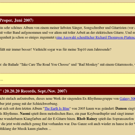
roper, Juni 2007)
in sehr schönes Album von einem meiner liebsten Sänger, Songschreiber und Gitarristen (vor 
it voller Band aufgenommen und vor allem mit toller Arbeit an der elektrischen Gitarre. Und
ngenheit ja schon so einiges zugemutet (
eine Auswahl scheußlicher Richard-Thompson-Plattenc
efällt mir immer besser! Vielleicht sogar was für meine Top10 zum Jahresende?
er: die Ballade "Take Care The Road You Choose" und "Bad Monkey" mit einem Gitarrensolo,
...
(20.20.20 Records, Sept./Nov. 2007)
icht einfach aufzutreiben, dieses neue Werk der singenden Ex-Rhythmusgruppe von
Galaxy 50
er jetzt genug mit der Schleichwerbung.
at sich seit dem letzten Album "
The Earth Is Blue
" von 2005 kaum was geändert:
Damon
singt
als Rhythmus.
Naomi
spielt ihren melodischen Bass, ein paar Keyboardtupfer und singt imme
anz wunderbaren Klangfarben auf der E-Gitarre hinzu.
Rhob Rainey
spielt das Sopransaxofon 
ür die jetzt wohl endlich genug Etat vorhanden war. Das Ganze soll auch wieder zu hause in 
hlklang der Musik kaum glauben ...