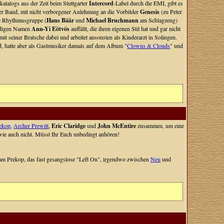
katalogs aus der Zeit beim Stuttgarter
Intercord
-Label durch die EMI, gibt es
er Band, mit nicht verborgener Anlehnung an die Vorbilder
Genesis
(zu Peter
te Rhythmusgruppe (
Hans Bäär
und
Michael Bruchmann
am Schlagzeug)
ürdigen Namen
Ann-Yi Eötvös
auffällt, die ihren eigenen Stil hat und gar nicht
mit seiner Bratsche dabei und arbeitet ansonsten als Kinderarzt in Solingen.
nd, hatte aber als Gastmusiker damals auf dem Album "
Clowns & Clouds
" und
ekop
,
Archer Prewitt
,
Eric Claridge
und
John McEntire
zusammen, um eine
wie auch nicht. Müsst Ihr Euch unbedingt anhören!
Sam Prekop, das fast gesangslose "Left On", irgendwo zwischen
Neu
und