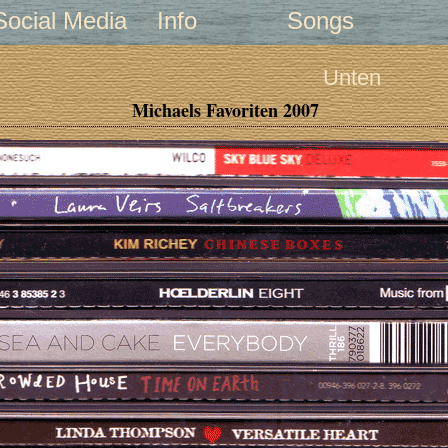
Social Media
Info
Songs
Unten
Michaels Favoriten 2007