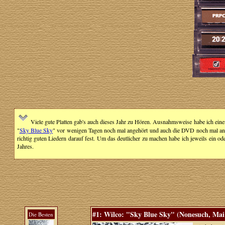
Viele gute Platten gab's auch dieses Jahr zu Hören. Ausnahmsweise habe ich eine
"
Sky Blue Sky
" vor wenigen Tagen noch mal angehört und auch die DVD noch mal angesch
richtig guten Liedern darauf fest. Um das deutlicher zu machen habe ich jeweils ein 
Jahres.
#1: Wilco: "Sky Blue Sky" (Nonesuch, Mai
Die Besten