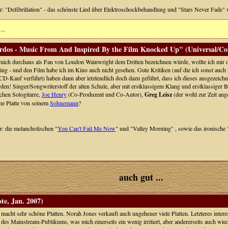
er: "Defibrillation" - das schönste Lied über Elektroschockbehandlung und "Stars Never Fade
...
rdos - Music From And Inspired By the Film Knocked Up" (Universal/Co
ich durchaus als Fan von Loudon Wainwright dem Dritten bezeichnen würde, wollte ich mir d
ing - und den Film habe ich im Kino auch nicht gesehen. Gute Kritiken (auf die ich sonst auch
D-Kauf verführt) haben dann aber letztendlich doch dazu geführt, dass ich dieses ausgezeichne
en! Singer/Songwriterstoff der alten Schule, aber mit erstklassigem Klang und erstklassiger B
chen Sologitarre,
Joe Henry
(Co-Produzent und Co-Autor),
Greg Leisz
(der wohl zur Zeit ange
ine Platte von seinem
Sohnemann
?
er: die melancholischen "
You Can't Fail Me Now
" und "Valley Morning" , sowie das ironische
auch gut ...
te, Jan. 2007)
macht sehr schöne Platten. Norah Jones verkauft auch ungeheuer viele Platten. Letzteres inter
e des Mainstream-Publikums, was mich einerseits ein wenig irritiert, aber andererseits auch w