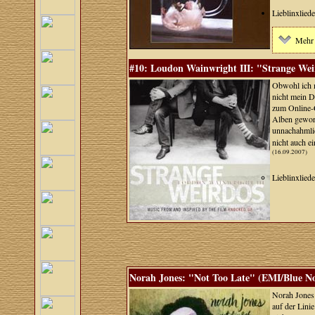
Lieblinxlied
Mehr 
#10: Loudon Wainwright III: "Strange Wei
Obwohl ich m
nicht mein D
zum Online-C
Alben geword
unnachahmli
nicht auch e
(16.09.2007)
Lieblinxlied
Norah Jones: "Not Too Late" (EMI/Blue No
Norah Jones 
auf der Lini