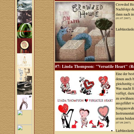
Crowded Hous
Nachfolge d
dann nach in
(01.07.2007)
Lieblinxlied
#7: Linda Thompson: "Versatile Heart" (R
Eine der bes
denen auch b
gleichzeitig
Was macht fü
verfügt, da
zu erwähnen)
ausgeführt v
Songauswahl,
Instrumenta
ersten beide
(07.09.2007)
Lieblinxlied