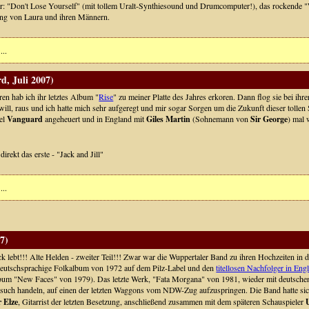
er: "Don't Lose Yourself" (mit tollem Uralt-Synthiesound und Drumcomputer!), das rockende 
ng von Laura und ihren Männern.
...
d, Juli 2007)
ren hab ich ihr letztes Album "
Rise
" zu meiner Platte des Jahres erkoren. Dann flog sie bei ihr
 will, raus und ich hatte mich sehr aufgeregt und mir sogar Sorgen um die Zukunft dieser tollen
bel
Vanguard
angeheuert und in England mit
Giles Martin
(Sohnemann von
Sir George
) mal 
 direkt das erste - "Jack and Jill"
...
7)
k lebt!!! Alte Helden - zweiter Teil!!! Zwar war die Wuppertaler Band zu ihren Hochzeiten in d
deutschsprachige Folkalbum von 1972 auf dem Pilz-Label und den
titellosen Nachfolger in Eng
bum "New Faces" von 1979). Das letzte Werk, "Fata Morgana" von 1981, wieder mit deutschen T
rsuch handeln, auf einen der letzten Waggons vom NDW-Zug aufzuspringen. Die Band hatte sic
 Elze
, Gitarrist der letzten Besetzung, anschließend zusammen mit dem späteren Schauspieler