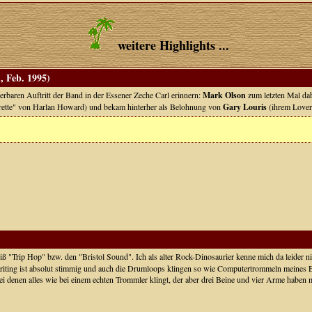
weitere Highlights ...
 Feb. 1995)
rbaren Auftritt der Band in der Essener Zeche Carl erinnern:
Mark Olson
zum letzten Mal dab
rette" von Harlan Howard) und bekam hinterher als Belohnung von
Gary Louris
(ihrem Lover?
ß "Trip Hop" bzw. den "Bristol Sound". Ich als alter Rock-Dinosaurier kenne mich da leider ni
iting ist absolut stimmig und auch die Drumloops klingen so wie Computertrommeln meines Era
denen alles wie bei einem echten Trommler klingt, der aber drei Beine und vier Arme haben müs