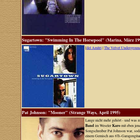
Sugartown: "Swimming In The Horsepool" (Marina, März 19
[
del Amitri
|
The Velvet Undergroun
Pat Johnson: "Mooner" (Strange Ways, April 1995)
Lange nicht mehr gehört - und was mu
Band
im Weseler
Karo
mit eben jen
Songschreiber Pat Johnson war, sodas
einem Gemisch aus 6Ts-Garagengitarr