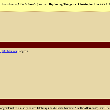
 Dresselhaus
(AKA
Schneider
) von den
Hip Young Things
und
Christopher Uhe
(AKA
K
0,000 Maniacs
Sängerin.
ongmaterial ist klasse (z.B. der Titelsong und die letzte Nummer "In TheAfternoon"). Van The