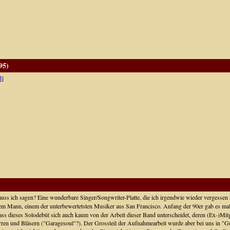
95)
d
]
ss ich sagen? Eine wunderbare Singer/Songwriter-Platte, die ich irgendwie wieder vergessen ha
em Mann, einem der unterbewertetsten Musiker aus San Francisco. Anfang der 90er gab es ma
s dieses Solodebüt sich auch kaum von der Arbeit dieser Band unterscheidet, deren (Ex-)Mitgli
en und Bläsern ("Garagesoul"?). Der Grossteil der Aufnahmearbeit wurde aber bei uns in "G