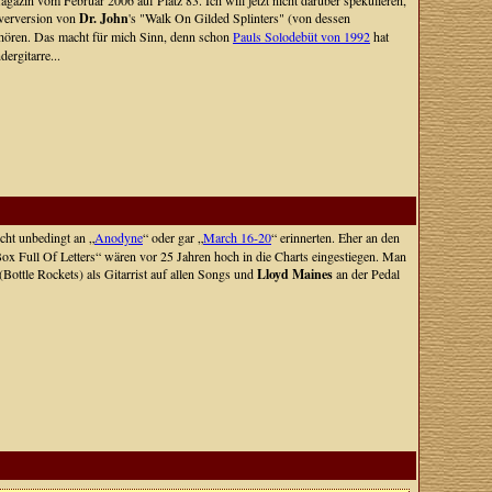
gazin vom Februar 2006 auf Platz 83. Ich will jetzt nicht darüber spekulieren,
overversion von
Dr. John
's "Walk On Gilded Splinters" (von dessen
hören. Das macht für mich Sinn, denn schon
Pauls Solodebüt von 1992
hat
ergitarre...
cht unbedingt an „
Anodyne
“ oder gar „
March 16-20
“ erinnerten. Eher an den
x Full Of Letters“ wären vor 25 Jahren hoch in die Charts eingestiegen. Man
(Bottle Rockets) als Gitarrist auf allen Songs und
Lloyd Maines
an der Pedal