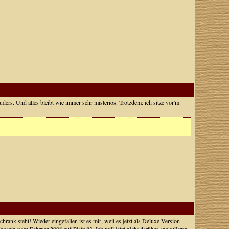
ers. Und alles bleibt wie immer sehr misteriös. Trotzdem: ich sitze vor'm
nk steht! Wieder eingefallen ist es mir, weil es jetzt als Deluxe-Version