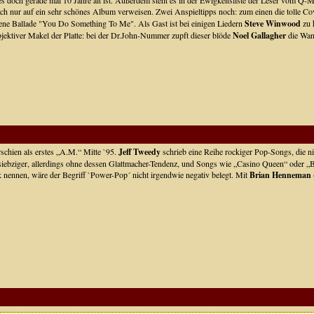
s doch gerade mal 10 Jahre alt ist. Außerdem steht es in der Ewigkeitsliste der Leser vom Q-Ma
ach nur auf ein sehr schönes Album verweisen. Zwei Anspieltipps noch: zum einen die tolle C
gene Ballade "You Do Something To Me". Als Gast ist bei einigen Liedern
Steve Winwood
zu 
ubjektiver Makel der Platte: bei der Dr.John-Nummer zupft dieser blöde
Noel Gallagher
die Wand
schien als erstes „A.M.“ Mitte `95.
Jeff Tweedy
schrieb eine Reihe rockiger Pop-Songs, die ni
ebziger, allerdings ohne dessen Glattmacher-Tendenz, und Songs wie „Casino Queen“ oder „Bo
nennen, wäre der Begriff `Power-Pop´ nicht irgendwie negativ belegt. Mit
Brian Henneman