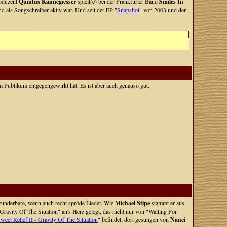
roduzent
Quintus Kannegiesser
spielt(e) bei der Frankfurter Band
Smiles In
 als Songschreiber aktiv war. Und seit der EP "
Snapshot
" von 2003 und der
im Publikum entgegengewirkt hat. Es ist aber auch genauso gut.
t wunderbare, wenn auch recht spröde Lieder. Wie
Michael Stipe
stammt er aus
Gravity Of The Siuation" an's Herz gelegt, das nicht nur von "Waiting For
weet Relief II - Gravity Of The Situation
" befindet, dort gesungen von
Nanci