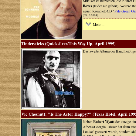
Musiker zu betrachten, die in ihrer 
Boxes
(leider nie gehört). Weitere Be
neuen Komplett-CD "
Pale Green Gir
(09.10.2004)
Mehr ...
Tindersticks (Quicksilver/This Way Up, April 1995)
Das zweite Album der Band heißt gen
Vic Chesnutt: "Is The Actor Happy?" (Texas Hotel, April 199
Neben
Robert Wyatt
der einzige si
Athens/Georgia. Dieser hat dann auch
Louise" gecovert wurde, sondern si