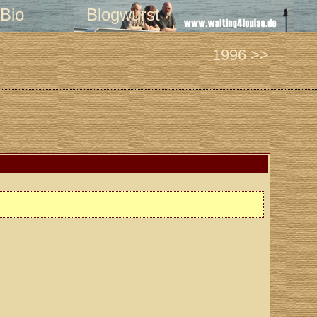
Bio
Blogwurst
1996 >>