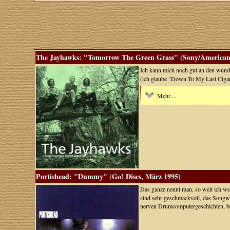
The Jayhawks: "Tomorrow The Green Grass" (Sony/American,
Ich kann mich noch gut an den wunde
(ich glaube "Down To My Last Ciga
Mehr ...
Portishead: "Dummy" (Go! Discs, März 1995)
Das ganze nennt man, so weit ich wei
sind sehr geschmackvoll, das Songwr
nerven Drumcomputergeschichten, bei 