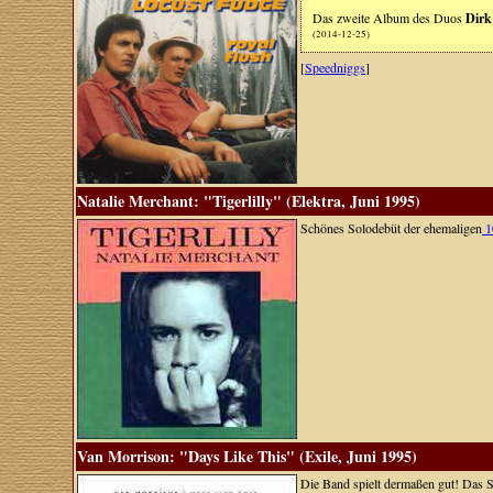
Das zweite Album des Duos
Dirk
(2014-12-25)
[
Speedniggs
]
Natalie Merchant: "Tigerlilly" (Elektra, Juni 1995)
Schönes Solodebüt der ehemaligen
1
Van Morrison: "Days Like This" (Exile, Juni 1995)
Die Band spielt dermaßen gut! Das S