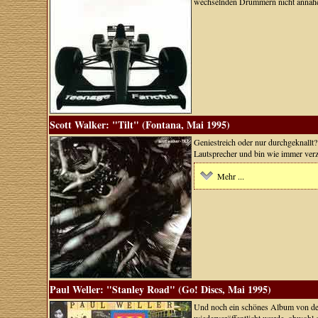
wechselnden Drummern nicht annähern
Scott Walker: "Tilt" (Fontana, Mai 1995)
Geniestreich oder nur durchgeknallt?
Lautsprecher und bin wie immer verz
Mehr ...
Paul Weller: "Stanley Road" (Go! Discs, Mai 1995)
Und noch ein schönes Album von dem M