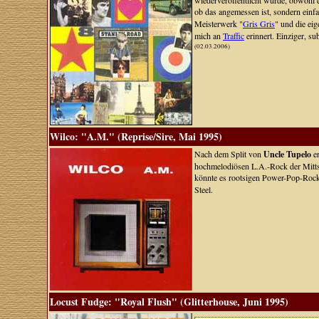
wiederveröffentlicht wurde, obwohl e
ob das angemessen ist, sondern einf
Meisterwerk "
Gris Gris
" und die ei
mich an
Traffic
erinnert. Einziger, s
(02.03.2006)
Wilco: "A.M." (Reprise/Sire, Mai 1995)
Nach dem Split von
Uncle Tupelo
er
hochmelodiösen L.A.-Rock der Mittsi
könnte es rootsigen Power-Pop-Rock 
Steel.
Locust Fudge: "Royal Flush" (Glitterhouse, Juni 1995)