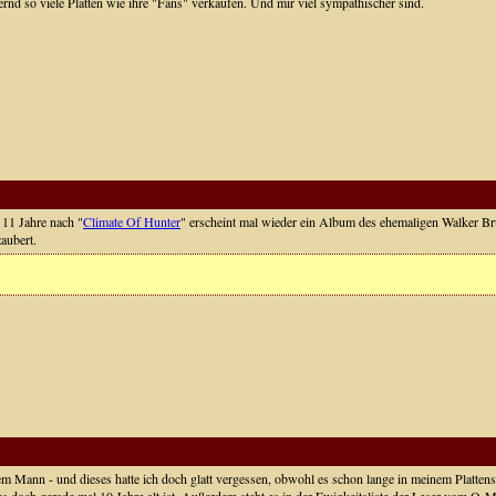
d so viele Platten wie ihre "Fans" verkaufen. Und mir viel sympathischer sind.
 11 Jahre nach "
Climate Of Hunter
" erscheint mal wieder ein Album des ehemaligen Walker Brud
aubert.
ann - und dieses hatte ich doch glatt vergessen, obwohl es schon lange in meinem Plattenschra