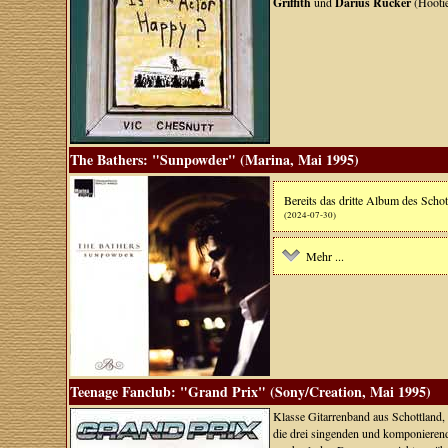
Griffith
und
Darius Rucker
(Hootie
The Bathers: "Sunpowder" (Marina, Mai 1995)
Bereits das dritte Album des Sc
(2024-07-30)
Mehr ...
Teenage Fanclub: "Grand Prix" (Sony/Creation, Mai 1995)
Klasse Gitarrenband aus Schottland
die drei singenden und komponierend