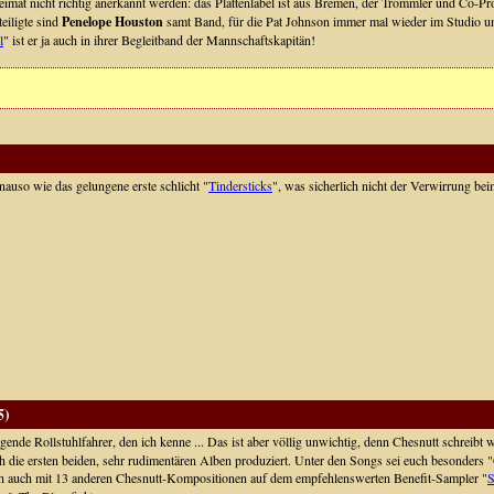
Heimat nicht richtig anerkannt werden: das Plattenlabel ist aus Bremen, der Trommler und Co-P
teiligte sind
Penelope Houston
samt Band, für die Pat Johnson immer mal wieder im Studio und
l
" ist er ja auch in ihrer Begleitband der Mannschaftskapitän!
auso wie das gelungene erste schlicht "
Tindersticks
", was sicherlich nicht der Verwirrung be
5)
ngende Rollstuhlfahrer, den ich kenne ... Das ist aber völlig unwichtig, denn Chesnutt schreib
 die ersten beiden, sehr rudimentären Alben produziert. Unter den Songs sei euch besonders "
ch auch mit 13 anderen Chesnutt-Kompositionen auf dem empfehlenswerten Benefit-Sampler "
S