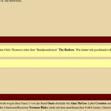
 & The Blowfish).
hotten Chris Thomson unter dem "Bandpseudonym"
The Bathers
. Wie immer mit geschmackvoll
, wohl wegen ihrer Fans(?) von der Band
Oasis
ebenfalls bei
Alan McGee
s Label
Creation
unt
en Gitarristen/Bassisten
Norman Blake
(nicht mit dem amerikanischen Folk/Country-Gitarris