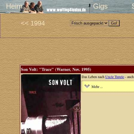
Heim
Gigs
<< 1994
Son Volt: "Trace" (Warner, Nov. 1995)
Das Leben nach
Uncle Tupelo
- auch
Mehr ...