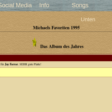
Social Media
Info
Songs
Unten
Michaels Favoriten 1995
Das Album des Jahres
 für
Jay Farrar
. SEHR gute Platte!