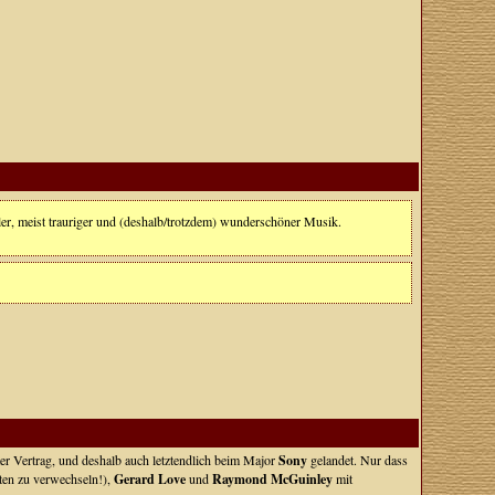
er, meist trauriger und (deshalb/trotzdem) wunderschöner Musik.
er Vertrag, und deshalb auch letztendlich beim Major
Sony
gelandet. Nur dass
ten zu verwechseln!),
Gerard Love
und
Raymond McGuinley
mit