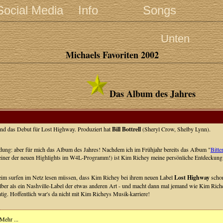
Social Media
Info
Songs
Unten
Michaels Favoriten 2002
Das Album des Jahres
nd das Debut für Lost Highway. Produziert hat
Bill Bottrell
(Sheryl Crow, Shelby Lynn).
ung: aber für mich das Album des Jahres! Nachdem ich im Frühjahr bereits das Album "
Bitte
t einer der neuen Highlights im W4L-Programm!) ist Kim Richey meine persönliche Entdeckung 
eim surfen im Netz lesen müssen, dass Kim Richey bei ihrem neuen Label
Lost Highway
schon
selber als ein Nashville-Label der etwas anderen Art - und macht dann mal jemand wie Kim Rich
htig. Hoffentlich war's da nicht mit Kim Richeys Musik-karriere!
Mehr ...