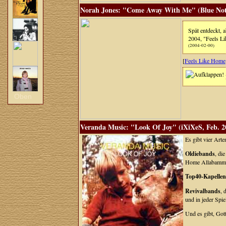
Norah Jones: "Come Away With Me" (Blue Note
Spät entdeckt, 
2004, "Feels Li
(2004-02-00)
[
Feels Like Home
Oben
Veranda Music: "Look Of Joy" (iXiXeS, Feb. 2
Es gibt vier Art
Oldiebands
, di
Home Allabamma!"
Top40-Kapellen
Revivalbands
, 
und in jeder Spie
Und es gibt, Got