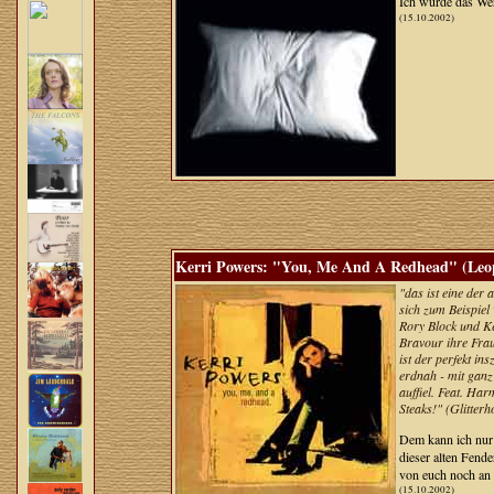
Ich würde das Wer
(15.10.2002)
Kerri Powers: "You, Me And A Redhead" (Leop
"das ist eine der
sich zum Beispiel
Rory Block und Ke
Bravour ihre Frau
ist der perfekt i
erdnah - mit ganz
auffiel. Feat. Ha
Steaks!" (Glitterh
Dem kann ich nur 
dieser alten Fende
von euch noch an
(15.10.2002)