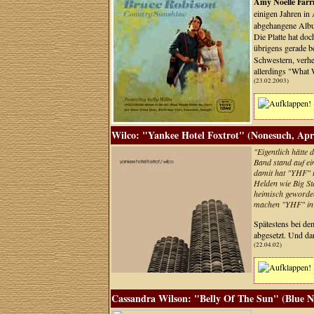
Amy Noelle Farr
einigen Jahren in
abgehangene Album
Die Platte hat doc
übrigens gerade b
Schwestern, verhe
allerdings "What 
(23.02.2003)
Wilco: "Yankee Hotel Foxtrot" (Nonesuch, Apri
"Eigentlich hätte 
Band stand auf ei
damit hat "YHF" ü
Helden wie Big St
heimisch geworden
machen "YHF" in j
Spätestens bei de
abgesetzt. Und da
(22.04.02)
Cassandra Wilson: "Belly Of The Sun" (Blue No