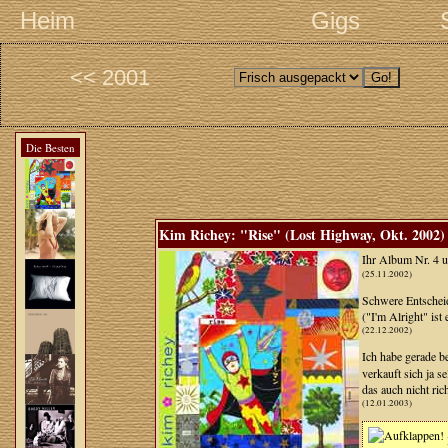
Heim
Gigs
<< 2001
Die Besten
Kim Richey: "Rise" (Lost Highway, Okt. 2002)
Ihr Album Nr. 4 u
(25.11.2002)
Schwere Entscheid
("I'm Alright" is
(22.12.2002)
Ich habe gerade b
verkauft sich ja 
das auch nicht ric
(12.01.2003)