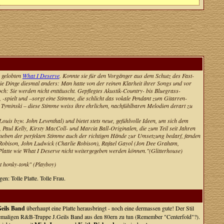
 gelobten
What I Deserve
. Konnte sie für den Vorgänger aus dem Schutz des Fast-
ie Dinge diesmal anders: Man hatte von der reinen Klarheit ihrer Songs und vor
: Sie werden nicht enttäuscht. Gepflegtes Akustik-Country- bis Bluegrass-
spielt und –sorgt eine Stimme, die schlicht das vokale Pendant zum Gitarren-
 Tyminski – diese Stimme weiss ihre ehrlichen, nachfühlbaren Melodien derart zu
uis bzw. John Leventhal) und bietet stets neue, gefühlvolle Ideen, um sich dem
Paul Kelly, Kirsty MacColl- und Marcia Ball-Originalen, die zum Teil seit Jahren
neben der perfekten Stimme auch der richtigen Hände zur Umsetzung bedarf, fanden
 Robison, John Ludwick (Charlie Robison), Rafael Gayol (Jon Dee Graham,
Platte wie What I Deserve nicht weitergegeben werden können."(Glitterhouse)
ot honky-tonk" (Playboy)
n: Tolle Platte. Tolle Frau.
Geils Band
überhaupt eine Platte herausbringt - noch eine dermassen gute! Der Stil
emaligen R&B-Truppe J.Geils Band aus den 80ern zu tun (Remember "Centerfold"?).