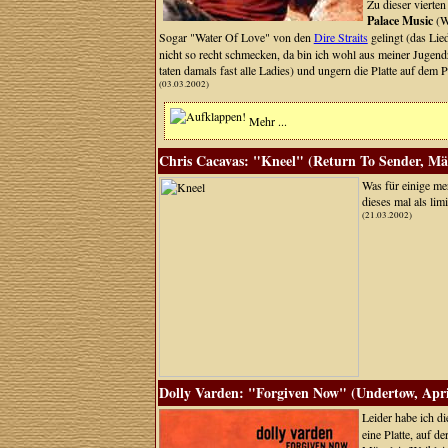
Zu dieser vierte
Palace Music
(W
Sogar "Water Of Love" von den
Dire Straits
gelingt (das Lie
nicht so recht schmecken, da bin ich wohl aus meiner Jugendz
taten damals fast alle Ladies) und ungern die Platte auf dem P
(03.03.2002)
Mehr ...
Chris Cacavas: "Kneel" (Return To Sender, Mä
Was für einige me
dieses mal als li
(21.03.2002)
Dolly Varden: "Forgiven Now" (Undertow, Apri
Leider habe ich di
eine Platte, auf d