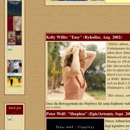
Kelly Willis: "Easy" (Rykodisc, Aug. 2002)
"2002er Album, 
Unbekannten frei
allem ihrer Sti
Handwerk mit säm
Twang ist. Ob al
klar darzureich
Ein Großteil der
Hard-Core-Countr
zu Willis’ Bühn
sich an Kelly’s
Flatlanders), C
Oben
"Her sinous, sen
Dass die Beweggründe des Playboys für seine Euphorie vielle
Auch gut
(24.11.2002)
...
Peter Wolf: "Sleepless" (Epic/Artemis, Sept. 20
Dieses Album kom
liegt irgendwo zw