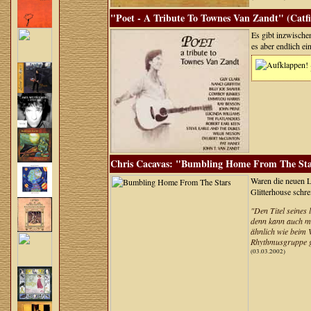
"Poet - A Tribute To Townes Van Zandt" (Catfi
Es gibt inzwischen
es aber endlich ei
Chris Cacavas: "Bumbling Home From The Star
Waren die neuen L
Glitterhouse schrei
"Den Titel seines
denn kann auch m
ähnlich wie beim V
Rhythmusgruppe ga
(03.03.2002)