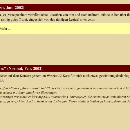
sh, Jan. 2002)
 (zu) viele posthum veröffentlichte Livealben von ihm und auch mehrere Tribute-Alben über ihn
n richtig gutes Tribut, eingespielt von den richtigen Leuten!
(07.07.2002)
Mehr ...
s" (Normal, Feb. 2002)
ieder auf dem Konzert gestern im Weseler JZ Karo für mich noch etwas gewöhnungsbedürftig, so
bt:
 letzten Albums „Anonymous“ hat Chris Cacavas etwas zu wörtlich genommen, denn fast 4 Jahr
it seinem 6. Album durchweg überzeugen.
orgänger verzichtet er hier auf allzu stürmische Gitarrenfeuer, die einem etwas sensibleren S
nz zu verzichten. Auch scheint er die Liebe zum Piano wiedergefunden zu haben, denn mit dem