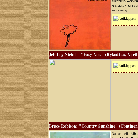
Männlein/Weible
"Gaststar"
Al Per
(09.11.2003)
Jeb Loy Nichols: "Easy Now" (Rykodiscs, April
Bruce Robison: "Country Sunshine" (Continenta
Das aktuelle Album