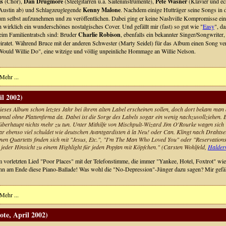
is
(Chor),
Dan Drugmore
(Steelgitarren u.a. Saiteninstrumente),
Pete Wasner
(Klavier und ec
 Austin ab) und Schlagzeuglegende
Kenny Malone
. Nachdem einige Hutträger seine Songs in 
 selbst aufzunehmen und zu veröffentlichen. Dabei ging er keine Nashville Kompromisse ein
h wirklich ein wunderschönes nostalgisches Cover. Und gefällt mir (fast) so gut wie "
Easy
", d
eim Familientratsch sind: Bruder
Charlie Robison
, ebenfalls ein bekannter Singer/Songwriter,
iratet. Während Bruce mit der anderen Schwester (Marty Seidel) für das Album einen Song verfas
Would Willie Do", eine witzige und völlig unpeinliche Hommage an Willie Nelson.
Mehr ...
l 2002)
dieses Album schon letztes Jahr bei ihrem alten Label erscheinen sollen, doch dort bekam man a
nmal ohne Plattenfirma da. Dabei ist die Sorge des Labels sogar ein wenig nachzuvollziehen
berhaupt nichts mehr zu tun. Unter Mithilfe von Mischpult-Wizard Jim O'Rourke wagen sich W
ar ebenso viel schuldet wie deutschen Avantgardisten à la Neu! oder Can. Klingt nach Drahtsei
en Quartetts finden sich mit "Jesus, Etc.", "I'm The Man Who Loved You" oder "Reservations
eder Hinsicht zu einem Highlight für jeden Popfan mit Köpfchen." (Carsten Wohlfeld,
Halder
m vorletzten Lied "Poor Places" mit der Telefonstimme, die immer "Yankee, Hotel, Foxtrot" w
nn am Ende diese Piano-Ballade! Was wohl die "No-Depression"-Jünger dazu sagen? Mir gefällt
Mehr ...
te, April 2002)