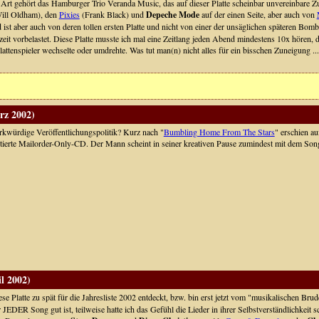
n Art gehört das Hamburger Trio Veranda Music, das auf dieser Platte scheinbar unvereinbare
ill Oldham), den
Pixies
(Frank Black) und
Depeche Mode
auf der einen Seite, aber auch von
d ist aber auch von deren tollen ersten Platte und nicht von einer der unsäglichen späteren 
eit vorbelastet. Diese Platte musste ich mal eine Zeitlang jeden Abend mindestens 10x hören, d
lattenspieler wechselte oder umdrehte. Was tut man(n) nicht alles für ein bisschen Zuneigung ...
rz 2002)
rkwürdige Veröffentlichungspolitik? Kurz nach "
Bumbling Home From The Stars
" erschien au
mitierte Mailorder-Only-CD. Der Mann scheint in seiner kreativen Pause zumindest mit dem Son
l 2002)
ese Platte zu spät für die Jahresliste 2002 entdeckt, bzw. bin erst jetzt vom "musikalischen Br
er JEDER Song gut ist, teilweise hatte ich das Gefühl die Lieder in ihrer Selbstverständlichkei