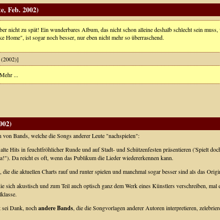
, Feb. 2002)
aber nicht zu spät! Ein wunderbares Album, das nicht schon alleine deshalb schlecht sein muss,
ke Home", ist sogar noch besser, nur eben nicht mehr so überraschend.
(2002)]
Mehr ...
002)
en von Bands, welche die Songs anderer Leute "nachspielen":
e alte Hits in feuchtfröhlicher Runde und auf Stadt- und Schützenfesten präsentieren ('Spielt 
). Da reicht es oft, wenn das Publikum die Lieder wiedererkennen kann.
, die die aktuellen Charts rauf und runter spielen und manchmal sogar besser sind als das Origi
die sich akustisch und zum Teil auch optisch ganz dem Werk eines Künstlers verschreiben, mal 
lklasse.
t sei Dank, noch
andere Bands
, die die Songvorlagen anderer Autoren interpretieren, zelebrie