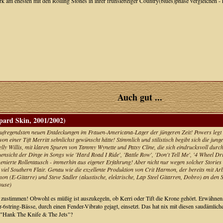
k am ehesten mit den Rolling Stones in ihrer frühsiebziger Country(blues)phase vergleichen - 
Auch gut ...
ard Skin, 2001/2002)
 aufregendsten neuen Entdeckungen im Frauen-Americana-Lager der jüngeren Zeit! Powers legt
 von einer Tift Merritt sehnlichst gewünscht hätte! Stimmlich und stilistisch begibt sich die 
lly Willis, mit klaren Spuren von Tammy Wynette und Patsy Cline, die sich eindrucksvoll durch
ensicht der Dinge in Songs wie 'Hard Road I Ride', 'Battle Row', 'Don't Tell Me', '4 Wheel Dr
nszenierte Rollentausch - immerhin aus eigener Erfahrung! Aber nicht nur wegen solcher Storie
 viel Southern Flair. Genau wie die exzellente Produktion von Crit Harmon, der bereits mit Ar
rmon (E-Gitarre) und Steve Sadler (akustische, elektrische, Lap Steel Gitarren, Dobro) an den
ouse)
zustimmen! Obwohl es müßig ist auszukegeln, ob Kerri oder Tift die Krone gehört. Erwähnenswer
r-6string-Bässe, durch einen Fender-Vibrato gejagt, einsetzt. Das hat nix mit diesen saudämlichen
 "Hank The Knife & The Jets"?