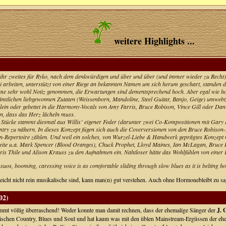
weitere Highlights ...
ihr zweites für Ryko, nach dem denkwürdigen und über und über (und immer wieder zu Recht)
 arbeiten, unterstützt von einer Riege an bekannten Namen um sich herum geschart, standen d
mme sehr wohl Notiz genommen, die Erwartungen sind dementsprechend hoch. Aber egal wie hoch
tlichen liebgewonnen Zutaten (Weissenborn, Mandoline, Steel Guitar, Banjo, Geige) umwebt, -
lein oder gebettet in die Harmony-Vocals von Amy Farris, Bruce Robison, Vince Gill oder Dan
en, dass das Herz lächeln muss.
 Stücke stammt diesmal aus Willis’ eigener Feder (darunter zwei Co-Kompositionen mit Gary Lo
y zu nähern. In dieses Konzept fügen sich auch die Coverversionen von den Bruce Robison-, 
en-Repertoire zählen. Und weil ein solches, von Wurzel-Liebe & Handwerk geprägtes Konzept 
 Seite u.a. Mark Spencer (Blood Oranges), Chuck Prophet, Lloyd Maines, Ian McLagan, Bruce
hris Thile und Alison Krauss zu den Aufnahmen ein.
Nahtloser hätte das Wohlfühlen von einer 
suos, booming, caressing voice is as comfortable sliding through slow blues as it is belting h
icht nicht rein musikalische sind, kann man(n) gut verstehen. Auch ohne Hormonebleibt zu sage
02)
mt völlig überraschend! Weder konnte man damit rechnen, dass der ehemalige Sänger der
J. 
ischen Country, Blues und Soul und hat kaum was mit den üblen Mainstream-Ergüssen der eh