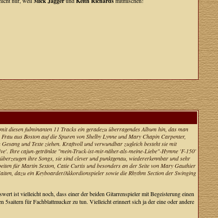
nicht nur, weil
Mick Jagger
und
Keith Richards
mitmischen!
 mit diesen fulminanten 11 Tracks ein geradezu überragendes Album hin, das man
junge Frau aus Boston auf die Spuren von Shelby Lynne und Mary Chapin Carpenter,
 Gesang und Texte ziehen. Kraftvoll und verwundbar zugleich besteht sie mit
ive'. Ihre cajun-getränkte "mein-Truck-ist-mir-näher-als-meine-Liebe"-Hymne 'F-150'
s überzeugen ihre Songs, sie sind clever und punktgenau, wiedererkennbar und sehr
beiten für Martin Sexton, Catie Curtis und besonders an der Seite von Mary Gauthier
 Saiten, dazu ein Keyboarder/Akkordionspieler sowie die Rhythm Section der Swinging
t ist vielleicht noch, dass einer der beiden Gitarrenspieler mit Begeisterung einen
 5saitern für Fachblattmucker zu tun. Vielleicht erinnert sich ja der eine oder andere