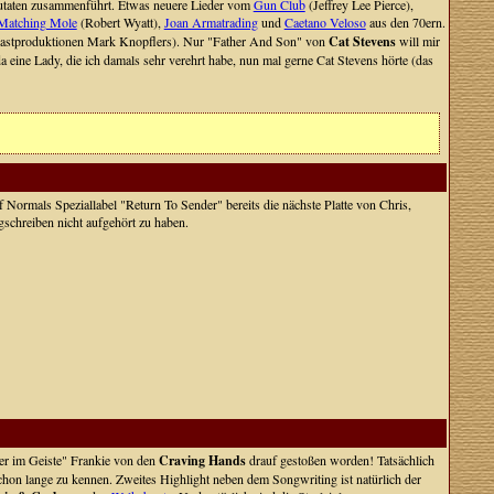
 Zutaten zusammenführt. Etwas neuere Lieder vom
Gun Club
(Jeffrey Lee Pierce),
Matching Mole
(Robert Wyatt),
Joan Armatrading
und
Caetano Veloso
aus den 70ern.
Bombastproduktionen Mark Knopflers). Nur "Father And Son" von
Cat Stevens
will mir
a eine Lady, die ich damals sehr verehrt habe, nun mal gerne Cat Stevens hörte (das
f Normals Speziallabel "Return To Sender" bereits die nächste Platte von Chris,
gschreiben nicht aufgehört zu haben.
uder im Geiste" Frankie von den
Craving Hands
drauf gestoßen worden! Tatsächlich
t schon lange zu kennen. Zweites Highlight neben dem Songwriting ist natürlich der