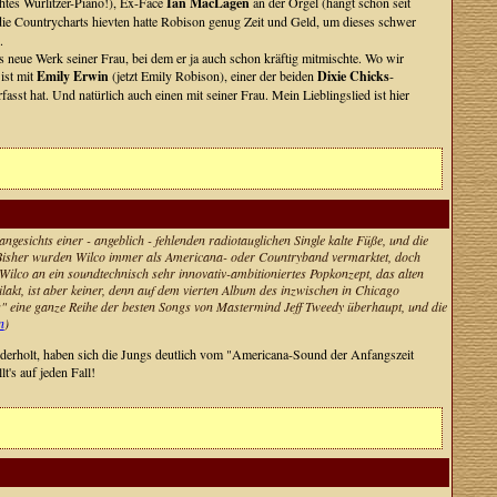
htes Wurlitzer-Piano!), Ex-Face
Ian MacLagen
an der Orgel (hängt schon seit
die Countrycharts hievten hatte Robison genug Zeit und Geld, um dieses schwer
.
as neue Werk seiner Frau, bei dem er ja auch schon kräftig mitmischte. Wo wir
 ist mit
Emily Erwin
(jetzt Emily Robison), einer der beiden
Dixie Chicks
-
st hat. Und natürlich auch einen mit seiner Frau. Mein Lieblingslied ist hier
ngesichts einer - angeblich - fehlenden radiotauglichen Single kalte Füße, und die
. Bisher wurden Wilco immer als Americana- oder Countryband vermarktet, doch
ilco an ein soundtechnisch sehr innovativ-ambitioniertes Popkonzept, das alten
lakt, ist aber keiner, denn auf dem vierten Album des inzwischen in Chicago
" eine ganze Reihe der besten Songs von Mastermind Jeff Tweedy überhaupt, und die
n
)
iederholt, haben sich die Jungs deutlich vom "Americana-Sound der Anfangszeit
's auf jeden Fall!