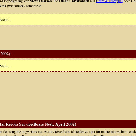
in-Doppelgesang von
Steve Dawson
und
Diane Christiansen
á la
Gram & Emmylou
oder
Chr
kins
(wie immer) wunderbar.
Mehr ...
 2002)
Mehr ...
l Recors Service/Boars Nest, April 2002)
 des Singer/Songwriters aus Austin/Texas habe ich leider zu spät für meine Jahrescharts entde