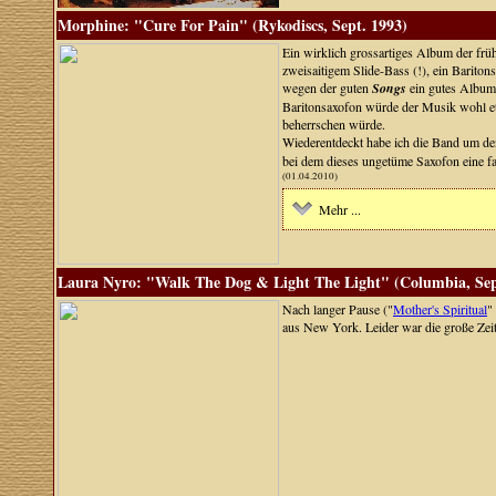
Morphine: "Cure For Pain" (Rykodiscs, Sept. 1993)
Ein wirklich grossartiges Album der frü
zweisaitigem Slide-Bass (!), ein Bariton
wegen der guten
Songs
ein gutes Album,
Baritonsaxofon würde der Musik wohl et
beherrschen würde.
Wiederentdeckt habe ich die Band um den
bei dem dieses ungetüme Saxofon eine fa
(01.04.2010)
Mehr ...
Laura Nyro: "Walk The Dog & Light The Light" (Columbia, Sep
Nach langer Pause ("
Mother's Spiritual
"
aus New York. Leider war die große Zeit