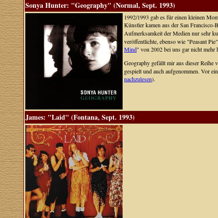
Sonya Hunter: "Geography" (Normal, Sept. 1993)
1992/1993 gab es für einen kleinen Mom
Künstler kamen aus der San Francisco-
Aufmerksamkeit der Medien nur sehr k
veröffentlichte, ebenso wie "Peasant Pie
Mind
" von 2002 bei uns gar nicht mehr
Geography gefällt mir aus dieser Reihe 
gespielt und auch aufgenommen. Vor ein
nachzulesen
).
James: "Laid" (Fontana, Sept. 1993)