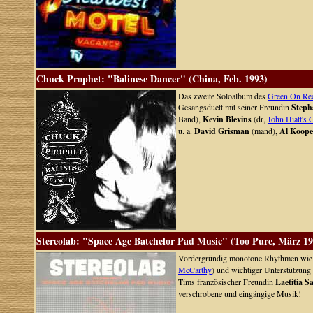
Chuck Prophet: "Balinese Dancer" (China, Feb. 1993)
Das zweite Soloalbum des
Green On Re
Gesangsduett mit seiner Freundin
Steph
Band),
Kevin Blevins
(dr,
John Hiatt's 
u. a.
David Grisman
(mand),
Al Koope
Stereolab: "Space Age Batchelor Pad Music" (Too Pure, März 19
Vordergründig monotone Rhythmen wie
McCarthy
) und wichtiger Unterstützun
Tims französischer Freundin
Laetitia S
verschrobene und eingängige Musik!