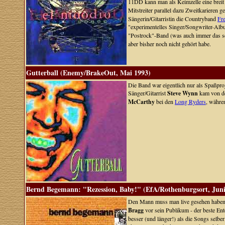
11DD kann man als Keimzelle eine breit 
Mitstreiter parallel dazu Zweitkarieren g
Sängerin/Gitarristin die Countryband
Fr
"experimentelles Singer/Songwriter-Alb
"Postrock"-Band (was auch immer das 
aber bisher noch nicht gehört habe.
Gutterball (Enemy/BrakeOut, Mai 1993)
Die Band war eigentlich nur als Spaßproj
Sänger/Gitarrist
Steve Wynn
kam von de
McCarthy
bei den
Long Ryders
, währe
Bernd Begemann: "Rezession, Baby!" (EfA/Rothenburgsort, Juni
Den Mann muss man live gesehen haben. 
Bragg
vor sein Publikum - der beste Ent
besser (und länger!) als die Songs selber