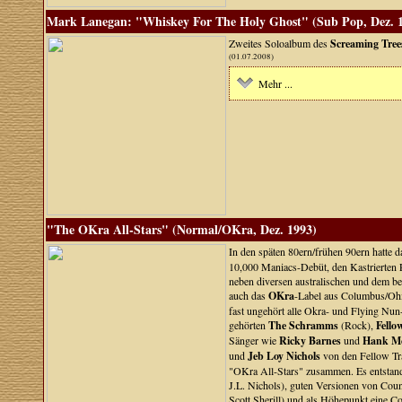
Mark Lanegan: "Whiskey For The Holy Ghost" (Sub Pop, Dez. 
Zweites Soloalbum des
Screaming Tree
(01.07.2008)
Mehr ...
"The OKra All-Stars" (Normal/OKra, Dez. 1993)
In den späten 80ern/frühen 90ern hatte 
10,000 Maniacs-Debüt, den Kastrierten Ph
neben diversen australischen und dem b
auch das
OKra
-Label aus Columbus/Ohi
fast ungehört alle Okra- und Flying Nun
gehörten
The Schramms
(Rock),
Fello
Sänger wie
Ricky Barnes
und
Hank M
und
Jeb Loy Nichols
von den Fellow Tra
"OKra All-Stars" zusammen. Es entstand
J.L. Nichols), guten Versionen von Co
Scott Sherill) und als Höhepunkt eine 