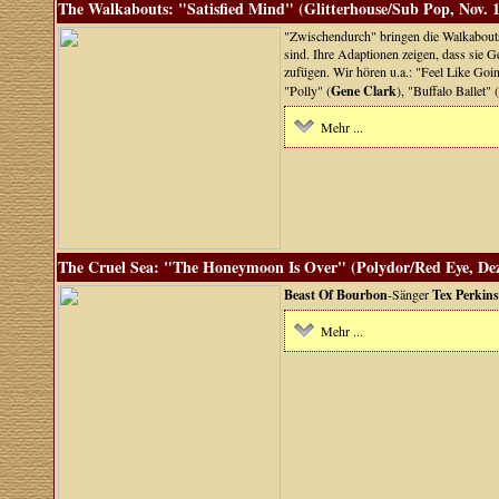
The Walkabouts: "Satisfied Mind" (Glitterhouse/Sub Pop, Nov. 
"Zwischendurch" bringen die Walkabout
sind. Ihre Adaptionen zeigen, dass sie 
zufügen. Wir hören u.a.: "Feel Like Go
"Polly" (
Gene Clark
), "Buffalo Ballet" (
Mehr ...
The Cruel Sea: "The Honeymoon Is Over" (Polydor/Red Eye, Dez
Beast Of Bourbon
-Sänger
Tex Perkins
Mehr ...