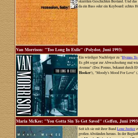
skurrilen Geschichten Bestand. Und das 
da ein Bass oder ein Keyboard: echtes 
Van Morrison: "Too Long In Exile" (Polydor, Juni 1993)
Ein würdiger Nachfolger zu "
Hymns To 
Es gibt sogar zur Abwechselung mal wiede
Avenue" (Doc Pomus, bekannt durch Elvi
Hooker
!), "Moody's Mood For Love" (
Maria McKee: "You Gotta Sin To Get Saved" (Geffen, Juni 1993
Seit ich sie mit ihrer Band
Lone Justice
z
großen Abständen heraus. In der Begleit