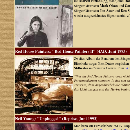
mit
Marvin Etzioni
(bg, mand) und
Don
Sänger/Gitarristen
Mark Olson
und
Gar
Sänger/Gitarristen
Jon Auer
und
Ken S
wieder ausgezeichnetes Eigenmaterial, z
Red House Painters: "Red House Painters II" (4AD, Juni 1993)
Zweites Album der Band um den Sänger 
Eitzel oder sogar Nick Drake verglichen
Stillwater
in Cameron Crowes Film “
Al
“Wer die Red House Painters noch nicht k
Partymusikanten anmuten. In den von sa
Tristesse, dass augenblicklich die Blätt
das Licht ausgeht und der Herbst beginn
Neil Young: "Unplugged" (Reprise, Juni 1993)
Man kann zur Fernsehshow "MTV Unplugg