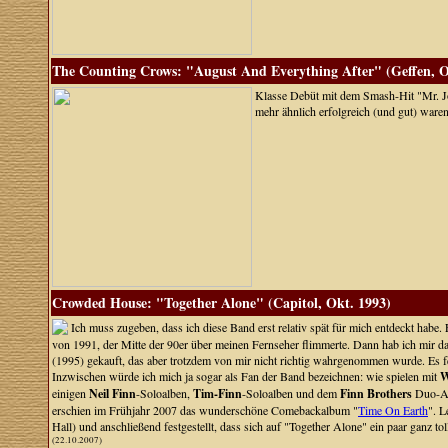
The Counting Crows: "August And Everything After" (Geffen, O
Klasse Debüt mit dem Smash-Hit "Mr. Jone
mehr ähnlich erfolgreich (und gut) waren
Crowded House: "Together Alone" (Capitol, Okt. 1993)
Ich muss zugeben, dass ich diese Band erst relativ spät für mich entdeckt habe. 
von 1991, der Mitte der 90er über meinen Fernseher flimmerte. Dann hab ich mir d
(1995) gekauft, das aber trotzdem von mir nicht richtig wahrgenommen wurde. Es fehlt
Inzwischen würde ich mich ja sogar als Fan der Band bezeichnen: wie spielen mit
einigen
Neil Finn
-Soloalben,
Tim-Finn
-Soloalben und dem
Finn Brothers
Duo-Al
erschien im Frühjahr 2007 das wunderschöne Comebackalbum "
Time On Earth
". L
Hall) und anschließend festgestellt, dass sich auf "Together Alone" ein paar ganz to
(22.10.2007)