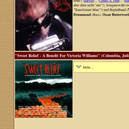
Seite ("
Harvest
", "
Comes A Time
", "
Ha
aber eben nicht "nur"!). Songauswahl (wa
"Transformer Man"?) und Begleitband (
Drummond
(Bass),
Oscar Butterwort
"Sweet Relief - A Benefit For Victoria Williams" (Columbia, Juli
Mehr ...