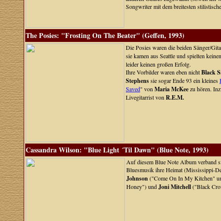
Songwriter mit dem breitesten stilistisch
The Posies: "Frosting On The Beater" (Geffen, 1993)
Die Posies waren die beiden Sänger/Gita
sie kamen aus Seattle und spielten keine
leider keinen großen Erfolg.
Ihre Vorbilder waren eben nicht
Black 
Stephens
sie sogar Ende 93 ein kleines
Saved
" von
Maria McKee
zu hören. Inz
Livegitarrist von
R.E.M.
Cassandra Wilson: "Blue Light ´Til Dawn" (Blue Note, 1993)
Auf diesem Blue Note Album verband sie
Bluesmusik ihre Heimat (Mississippi-Del
Johnson
("Come On In My Kitchen" un
Honey") und
Joni Mitchell
("Black Cro