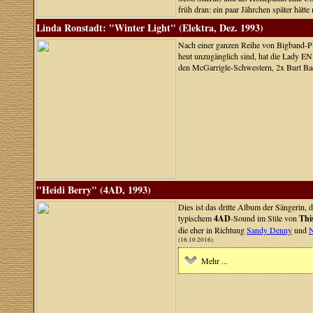
früh dran: ein paar Jährchen später hä
Linda Ronstadt: "Winter Light" (Elektra, Dez. 1993)
Nach einer ganzen Reihe von Bigband-Pla
heut unzugänglich sind, hat die Lady E
den McGarrigle-Schwestern, 2x Burt Ba
"Heidi Berry" (4AD, 1993)
Dies ist das dritte Album der Sängerin,
typischem
4AD
-Sound im Stile von
Thi
die eher in Richtung
Sandy Denny
und
N
(16.10.2016)
Mehr ...