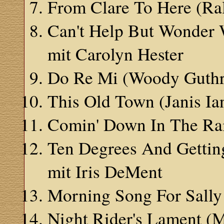
From Clare To Here (Ra
Can't Help But Wonder 
mit Carolyn Hester
Do Re Mi (Woody Guthri
This Old Town (Janis Ia
Comin' Down In The Ra
Ten Degrees And Getting
mit Iris DeMent
Morning Song For Sally 
Night Rider's Lament (M