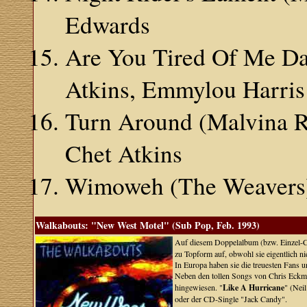
Edwards
Are You Tired Of Me Dar
Atkins, Emmylou Harris
Turn Around (Malvina Re
Chet Atkins
Wimoweh (The Weavers) -
Walkabouts: "New West Motel" (Sub Pop, Feb. 1993)
Auf diesem Doppelalbum (bzw. Einzel-CD
zu Topform auf, obwohl sie eigentlich ni
In Europa haben sie die treuesten Fans u
Neben den tollen Songs von Chris Eckman
hingewiesen. "
Like A Hurricane
" (Nei
oder der CD-Single "Jack Candy".