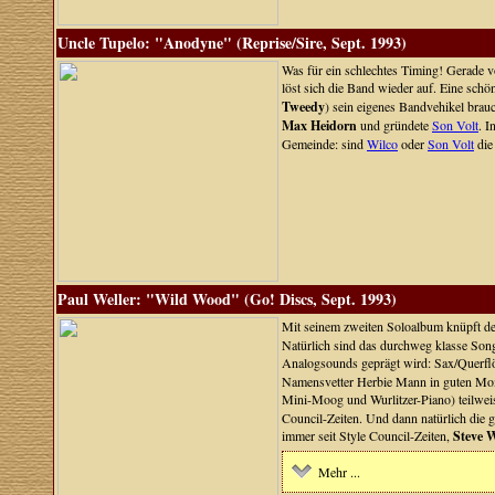
Uncle Tupelo: "Anodyne" (Reprise/Sire, Sept. 1993)
Was für ein schlechtes Timing! Gerade 
löst sich die Band wieder auf. Eine schö
Tweedy
) sein eigenes Bandvehikel brau
Max Heidorn
und gründete
Son Volt
. I
Gemeinde: sind
Wilco
oder
Son Volt
die
Paul Weller: "Wild Wood" (Go! Discs, Sept. 1993)
Mit seinem zweiten Soloalbum knüpft d
Natürlich sind das durchweg klasse Song
Analogsounds geprägt wird: Sax/Querfl
Namensvetter Herbie Mann in guten Mom
Mini-Moog und Wurlitzer-Piano) teilwei
Council-Zeiten. Und dann natürlich die g
immer seit Style Council-Zeiten,
Steve 
Mehr ...