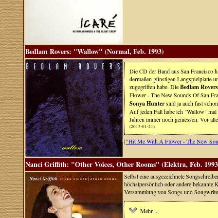
Bedlam Rovers: "Wallow" (Normal, Feb. 1993)
Die CD der Band aus San Francisco hat
dermaßen günstigen Langspielplatte un
zugegriffen habe. Die
Bedlam Rovers
Flower - The New Sounds Of San Fran
Sonya Hunter
sind ja auch fast scho
Auf jeden Fall habe ich "Wallow" mal
Jahren immer noch geniessen. Vor all
(2013-01-21)
[
"Hit Me With A Flower - The New Sou
Nanci Griffith: "Other Voices, Other Rooms" (Elektra, Feb. 1993
Selbst eine ausgezeichnete Songschreiber
höchstpersönlich oder andere bekannte K
Versammlung von Songs und Songwritern 
Mehr ...