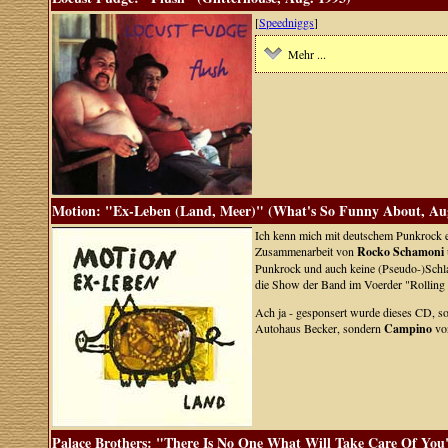
[
Speedniggs
]
Mehr ...
Motion: "Ex-Leben (Land, Meer)" (What's So Funny About, Au
Ich kenn mich mit deutschem Punkrock ei
Zusammenarbeit von
Rocko Schamoni
Punkrock und auch keine (Pseudo-)Schla
die Show der Band im Voerder "Rolling 
Ach ja - gesponsert wurde dieses CD, so
Autohaus Becker, sondern
Campino
von
Palace Brothers: "There Is No One What Will Take Care Of You"