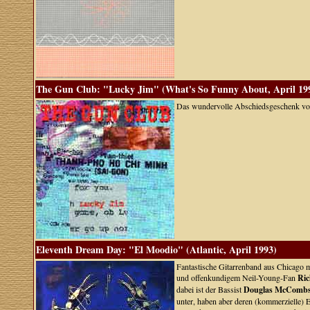
The Gun Club: "Lucky Jim" (What's So Funny About, April 19
Das wundervolle Abschiedsgeschenk v
Eleventh Dream Day: "El Moodio" (Atlantic, April 1993)
Fantastische Gitarrenband aus Chicago m
und offenkundigem Neil-Young-Fan
Ric
dabei ist der Bassist
Douglas McComb
unter, haben aber deren (kommerzielle) 