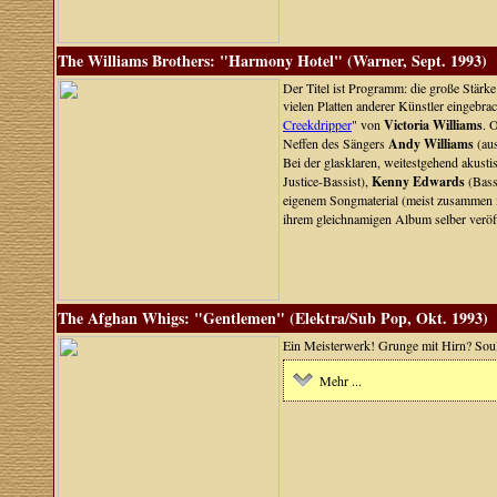
The Williams Brothers: "Harmony Hotel" (Warner, Sept. 1993)
Der Titel ist Programm: die große Stärk
vielen Platten anderer Künstler eingebra
Creekdripper
" von
Victoria Williams
. 
Neffen des Sängers
Andy Williams
(aus
Bei der glasklaren, weitestgehend akust
Justice-Bassist),
Kenny Edwards
(Bass
eigenem Songmaterial (meist zusammen mi
ihrem gleichnamigen Album selber veröff
The Afghan Whigs: "Gentlemen" (Elektra/Sub Pop, Okt. 1993)
Ein Meisterwerk! Grunge mit Hirn? Soul/
Mehr ...