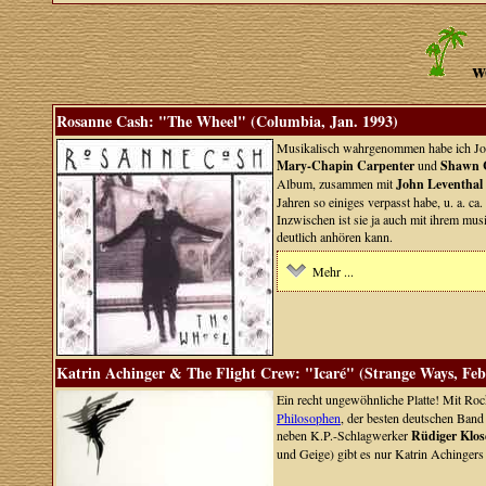
w
Rosanne Cash: "The Wheel" (Columbia, Jan. 1993)
Musikalisch wahrgenommen habe ich John
Mary-Chapin Carpenter
und
Shawn 
Album, zusammen mit
John Leventhal
Jahren so einiges verpasst habe, u. a. ca
Inzwischen ist sie ja auch mit ihrem m
deutlich anhören kann.
Mehr ...
Katrin Achinger & The Flight Crew: "Icaré" (Strange Ways, Feb
Ein recht ungewöhnliche Platte! Mit Roc
Philosophen
, der besten deutschen Band
neben K.P.-Schlagwerker
Rüdiger Klos
und Geige) gibt es nur Katrin Achingers