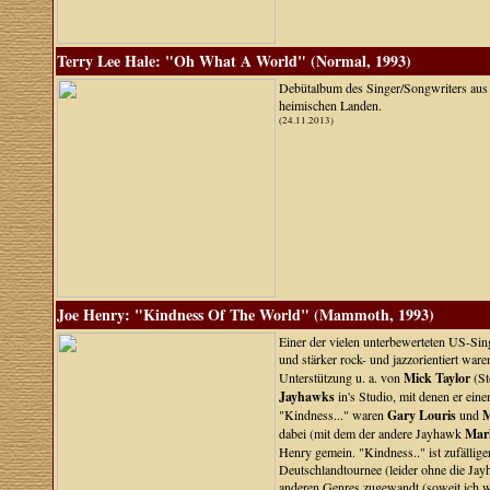
Terry Lee Hale: "Oh What A World" (Normal, 1993)
Debütalbum des Singer/Songwriters aus 
heimischen Landen.
(24.11.2013)
Joe Henry: "Kindness Of The World" (Mammoth, 1993)
Einer der vielen unterbewerteten US-Si
und stärker rock- und jazzorientiert war
Unterstützung u. a. von
Mick Taylor
(St
Jayhawks
in's Studio, mit denen er ein
"Kindness..." waren
Gary Louris
und
M
dabei (mit dem der andere Jayhawk
Mar
Henry gemein. "Kindness.." ist zufällige
Deutschlandtournee (leider ohne die Jayh
anderen Genres zugewandt (soweit ich wei