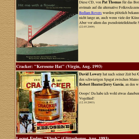
Diese CD, von
Pat Thomas
für das Bon
erstmals auf die alternative Folkrocks
Bedlam Rovers
wurden plötzlich bekannt
nicht lange an, auch wenn viele der Küns
Aber vor allem das pseudointellektuelle 
(22.05.2009)
Cracker: "Kerosene Hat" (Virgin, Aug. 1993)
David Lowery
hat nach seiner Zeit bei
den schwierigen Spagat zwischen Mainst
Robert Hunter/Jerry Garcia
, an den w
Ooops! Da habe ich wohl etwas daneben 
Vogellied!
(12.10.2003)
Locust Fudge: "Flush" (Glitterhouse, Aug. 1993)