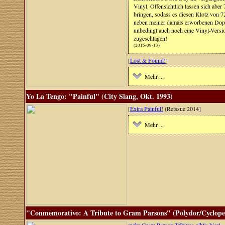
Vinyl. Offensichtlich lassen sich abe
bringen, sodass es diesen Klotz von 72
neben meiner damals erworbenen Dopp
unbedingt auch noch eine Vinyl-Versio
zugeschlagen!
(2015-09-13)
[
Lost & Found!
]
Mehr ...
Yo La Tengo: "Painful" (City Slang, Okt. 1993)
[
Extra Painful!
(Reissue 2014]
Mehr ...
"Conmemorativo: A Tribute to Gram Parsons" (Polydor/Cyclope