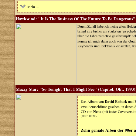
Mehr ...
Hawkwind: "It Is The Business Of The Future To Be Dangerous" (
Durch Zufall habe ich meine alten Held
bringt ihre bisher am stärksten "psyche
über die Jahre zum Trio geschrumpft: 
konnte ich mich dann auch von der Quali
Keyboards und Elektronik einsetzten, was 
Mazzy Star: "So Tonight That I Might See" (Capitol, Okt. 1993)
Das Album von
David Roback
und
zwei Fernsehfilme gesehen, in denen 
CD von
Nena
(mit lauter Coverversion
(2007-10-20)
Zehn geniale Alben der 90er a