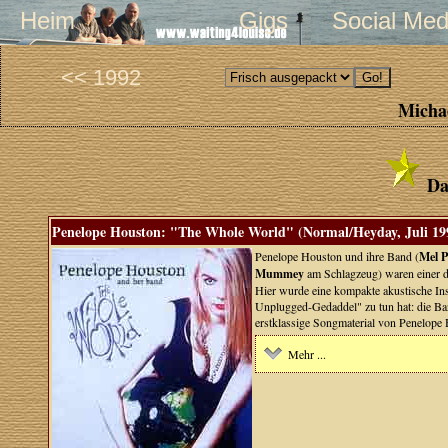
Heim
Gigs
Social Med
<< 1992
Michae
Da
Penelope Houston: "The Whole World" (Normal/Heyday, Juli 19
Penelope Houston und ihre Band (
Mel 
Mummey
am Schlagzeug) waren einer de
Hier wurde eine kompakte akustische In
Unplugged-Gedaddel" zu tun hat: die Band
erstklassige Songmaterial von Penelope
Mehr ...