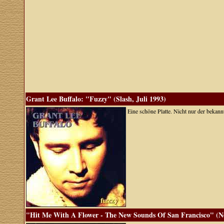
Grant Lee Buffalo: "Fuzzy" (Slash, Juli 1993)
Eine schöne Platte. Nicht nur der bekann
"Hit Me With A Flower - The New Sounds Of San Francisco" (N