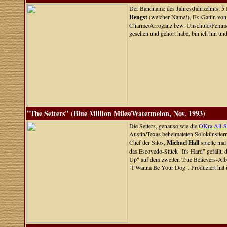
Der Bandname des Jahres/Jahrzehnts. 5 
Hengst
(welcher Name!), Ex-Gattin vo
Charme/Arroganz bzw. Unschuld/Femme F
gesehen und gehört habe, bin ich hin und
"The Setters" (Blue Million Miles/Watermelon, Nov. 1993)
Die Setters, genauso wie die
OKra All-S
Austin/Texas beheimateten Solokünstler
Chef der Silos,
Michael Hall
spielte mal
das Escovedo-Stück "It's Hard" gefällt
Up" auf dem zweiten True Believers-Alb
"I Wanna Be Your Dog". Produziert hat 