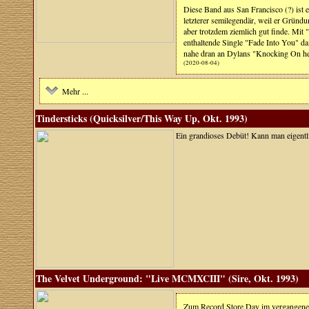
Diese Band aus San Francisco (?) ist
letzterer semilegendär, weil er Gründ
aber trotzdem ziemlich gut finde. Mit 
enthaltende Single "Fade Into You" da
nahe dran an Dylans "Knocking On hea
(2020-08-04)
Mehr ...
Tindersticks (Quicksilver/This Way Up, Okt. 1993)
Ein grandioses Debüt! Kann man eigentli
The Velvet Underground: "Live MCMXCIII" (Sire, Okt. 1993)
Zum Record Store Day im vergangenen J