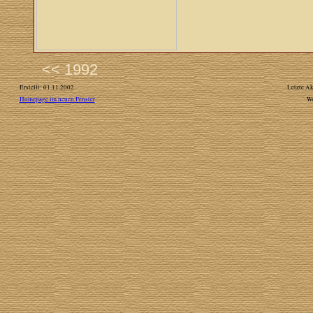
<< 1992
Erstellt: 01.11.2002
Letzte Ak
Homepage im neuen Fenster
W