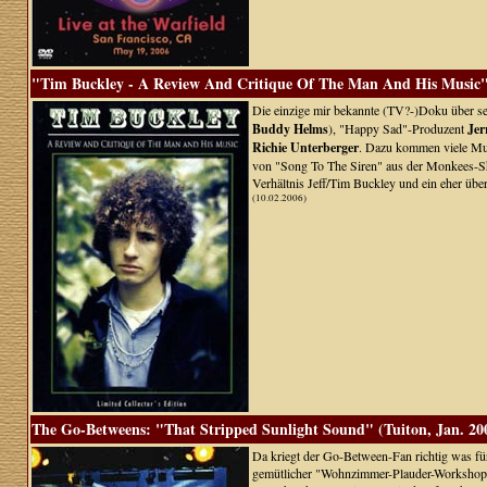
"Tim Buckley - A Review And Critique Of The Man And His Music"
Die einzige mir bekannte (TV?-)Doku über sein
Buddy Helms
), "Happy Sad"-Produzent
Jer
Richie Unterberger
. Dazu kommen viele Musi
von "Song To The Siren" aus der Monkees-Show
Verhältnis Jeff/Tim Buckley und ein eher übe
(10.02.2006)
The Go-Betweens: "That Stripped Sunlight Sound" (Tuiton, Jan. 20
Da kriegt der Go-Between-Fan richtig was für
gemütlicher "Wohnzimmer-Plauder-Workshop",