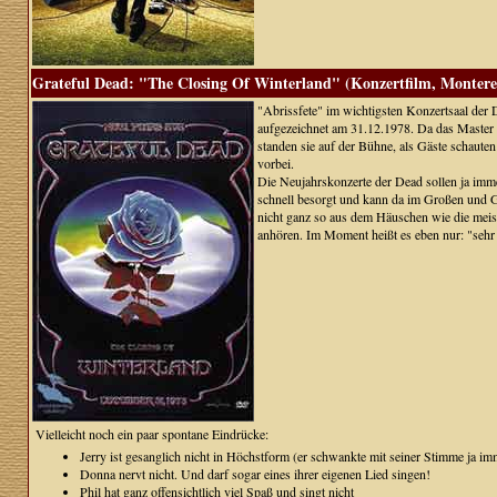
Grateful Dead: "The Closing Of Winterland" (Konzertfilm, Montere
"Abrissfete" im wichtigsten Konzertsaal der 
aufgezeichnet am 31.12.1978. Da das Master e
standen sie auf der Bühne, als Gäste schaut
vorbei.
Die Neujahrskonzerte der Dead sollen ja imme
schnell besorgt und kann da im Großen und G
nicht ganz so aus dem Häuschen wie die meist
anhören. Im Moment heißt es eben nur: "sehr 
Vielleicht noch ein paar spontane Eindrücke:
Jerry ist gesanglich nicht in Höchstform (er schwankte mit seiner Stimme ja im
Donna nervt nicht. Und darf sogar eines ihrer eigenen Lied singen!
Phil hat ganz offensichtlich viel Spaß und singt nicht