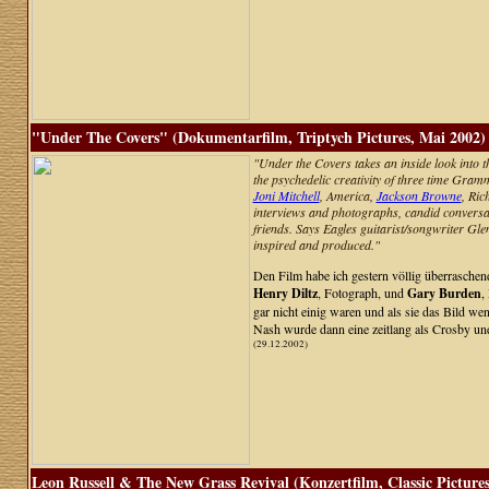
"Under The Covers" (Dokumentarfilm, Triptych Pictures, Mai 2002)
"Under the Covers takes an inside look into 
the psychedelic creativity of three time Gr
Joni Mitchell
, America,
Jackson Browne
, Ric
interviews and photographs, candid conversat
friends. Says Eagles guitarist/songwriter Gle
inspired and produced."
Den Film habe ich gestern völlig überrasc
Henry Diltz
, Fotograph, und
Gary Burden
,
gar nicht einig waren und als sie das Bild w
Nash wurde dann eine zeitlang als Crosby un
(29.12.2002)
Leon Russell & The New Grass Revival (Konzertfilm, Classic Pictures