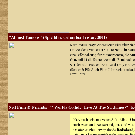
"Almost Famous" (Spielfilm, Columbia Tristar, 2001)
Nach "Still Crazy" ein weiterer Film über ei
Crowe, der zwar schon vom letzten Jahr stamm
eine Offenbahrung für Männerherzen, die Musi
Ganz toll ist die Szene, wenn die Band nach e
war fast zum Heulen! Erst "God Only Knows" 
(Schock!) PS: Auch Elton John steht total au
(06.01.2002)
Neil Finn & Friends: "7 Worlds Collide (Live At The St. James)" (K
Kurz nach seinem zweiten Solo-Album
On
nach Auckland, Neuseeland, ein. Und was ihn
O'Brien & Phil Selway (beide
Radiohead
)
Die DVD hat wesentlich mehr Titel als die 