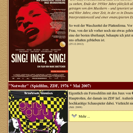
zu stehen, Ende der 1950er Jahre plötzlich a
getragen von den Musikern – und ignoriert un
und 60er Jahre, einer Zeit, in der es in Deu
Interpretationsstil und einer emanzipierten 
So weit der Waschzettel der Plattenfirma. Vor
Frau, von der ich vorher noch nie etwas gehör
eine der besten überhaupt, behaupte ich jetzt
uns erhalten geblieben ist.
(25.12.2012)
"Notwehr" (Spielfilm, ZDF, 1976 * Mai 2007)
Eigentlich ein Fernsehfilm mit den Junx von
G
Hauptrollen, der damals im ZDF lief. Außer
hochkarätige Schauspieler dabei. Vielleicht ni
(Juli .2009)
Mehr ...