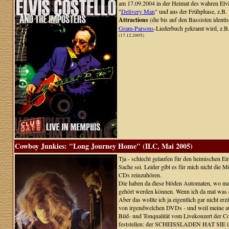
am 17.09.2004 in der Heimat des wahren Elv
"
Delivery Man
" und aus der Frühphase, z.B
Attractions
(die bis auf den Bassisten identi
Gram-Parsons
-Liederbuch gekramt wird, z.B
(17.12.2005)
Cowboy Junkies: "Long Journey Home" (ILC, Mai 2005)
Tja - schlecht gelaufen für den heimischen Ein
Sache sei. Leider gibt es für mich nicht die 
CDs reinzuhören.
Die haben da diese blöden Automaten, wo man 
gehört werden können. Wenn ich da mal was e
Aber das wollte ich ja eigentlich gar nicht 
von irgendwelchen DVDs - und weil meine aus
Bild- und Tonqualität vom Livekonzert der Co
feststellen: der SCHEISSLADEN HAT SIE üB