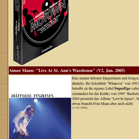
Aimee Mann: "Live At St. Ann's Warehouse" (V2, Jan. 2005)
Eine meiner liebsten Sängerinnen und Songsch
ähnlich). Ihr Solodebüt "Whatever" von 1993 h
betreibt sie ihr eigenes Label
SuperEgo
(oder
(zumindest bei der Kritik) von 1999 "Bachelo
2004 promotet das Album "Lost In Space", br
etwas braucht Frau Mann aber auch nicht.
(11.01.2006)