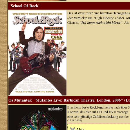
"School Of Rock"
Das ist zwar "nur" eine harmlose Teenager-Ko
(der Verrückte aus "High Fidelity") dabei. Au
Gitarrist
"Ich kann mich nicht hören"
. Als
Os Mutantes: "Mutantes Live: Barbican Theatre, London, 2006" (Lu
Brasiliens beste Rockband kehrte nach über 3
Konzert, das hier auf CD und DVD vorliegt. I
eine sehr günstige Zufallsentdeckung aus der
(27.09.2008)
Mehr ...