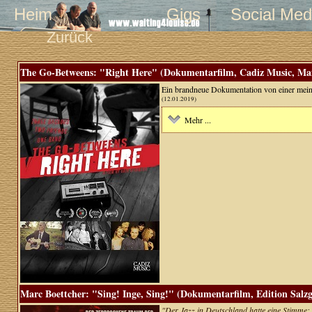
Heim
Gigs
Social Med
Zurück
The Go-Betweens: "Right Here" (Dokumentarfilm, Cadiz Music, Mai
Ein brandneue Dokumentation von einer meiner
(12.01.2019)
Mehr ...
Marc Boettcher: "Sing! Inge, Sing!" (Dokumentarfilm, Edition Salzg
"Der Jazz in Deutschland hatte eine Stimme: