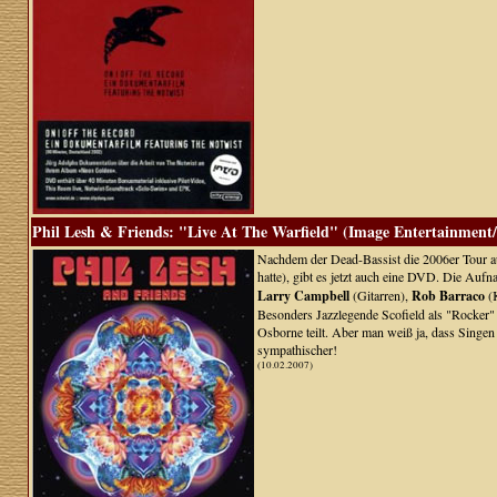
Phil Lesh & Friends: "Live At The Warfield" (Image Entertainment/
Nachdem der Dead-Bassist die 2006er Tour au
hatte), gibt es jetzt auch eine DVD. Die A
Larry Campbell
(Gitarren),
Rob Barraco
(K
Besonders Jazzlegende Scofield als "Rocker" i
Osborne teilt. Aber man weiß ja, dass Singen 
sympathischer!
(10.02.2007)