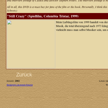
and interview footage of Cusack and director Stephen Frears. The interview footage is int
All in all, this DVD is a must buy for fans of the film or the book. Personally, I think thi
Schwetz)
"Still Crazy" (Spielfilm, Columbia Tristar, 1999)
Mein Lieblingsfilm von 1999 handelt von der 
Musik, die total überzeugend nach 1973 klin
vielleicht muss man selbst Musiker sein, um
Zurück
2002
Erstellt:
Letzte Ak
Homepage im neuen Fenster
W