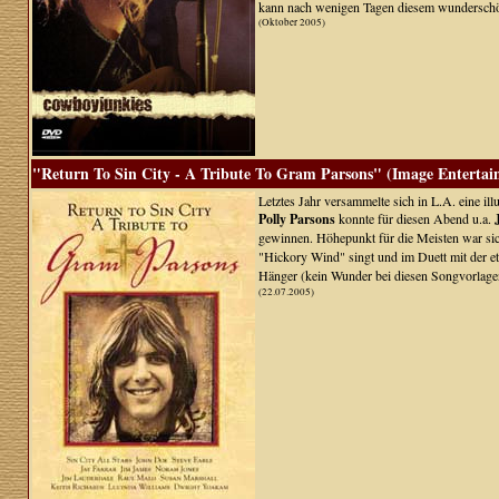
kann nach wenigen Tagen diesem wunderschön
(Oktober 2005)
"Return To Sin City - A Tribute To Gram Parsons" (Image Entertai
Letztes Jahr versammelte sich in L.A. eine il
Polly Parsons
konnte für diesen Abend u.a.
gewinnen. Höhepunkt für die Meisten war si
"Hickory Wind" singt und im Duett mit der e
Hänger (kein Wunder bei diesen Songvorlage
(22.07.2005)