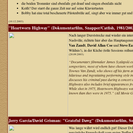
die beiden Trommler sind ebenfalls gut drauf und singen ebenfalls nicht
Keith? Der starrt die ganze Zeit nur auf seine Klaviertasten
Bobby hat eine total bescheuerte Pilotenbrille auf, singt aber wie immer gut un
(10.12.2003)
"Heartworn Highway" (Dokumentarfilm, Snapper/Catfish, 1981/200
Nach langer Durststrecke mal wieder ein inter
Nashville, richtete hier aber das Hauptaugen
Van Zandt
,
David Allan Coe
und
Steve Ea
Wildnis!), in der Küche (tolle Sessions reih
(28.09.2003)
“Documentary filmmaker James Szalapski explo
songwriters, most of whom have chosen work 
Townes Van Zandt, who shows off his farm an
hilarious and ingratiating performing style i
discusses his criminal past during a concert
Highways also includes brief appearances fro
While shot in 1975, Heartworn Highways wasn'
known than they were in 1975.” (All Movie G
Jerry Garcia/David Grisman: "Grateful Dawg" (Dokumentarfilm, Son
Was lange währt wird endlich gut! Dieser Do
persönliche Freundschaft vom ersten Treffen