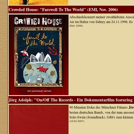
Crowded House: "Farewell To The World" (EMI, Nov. 2006)
Abschiedskonzert meiner zweitliebsten Aus
Air im Hafen von Sidney am 24.11.1996. Es is
(Dez. 2006)
Jörg Adolph: "On/Off The Records - Ein Dokumentarfilm featuring T
90 Minuten Doku des Münchner Filmers
Jör
besten deutschen Bands, von der man ansonste
Solo-Swim (Soundtrack). Gibt's zum kleinen 
(10.02.2007)