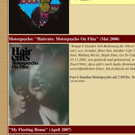
Motorpsycho: "Haircuts: Motorpsycho On Film" (Mai 2008)
"Knapp 6 Stunden Voll-Bedienung für Ohren u
(incl. u.a. Grinder, Have Fun, Another Ugly
Fool, Walking Wit hJ, Hight Time, Go To Cali
23.11.2002, neu gemischt und gemastered, ve
Tour/1994); dazu gibt's noch Audio-Kommenta
unveröffentlichten Fotos. Da frohlockt ein Fa
Fast 6 Stunden Motorpsycho auf 2 DVDs. Na
(28.06.2008)
"My Fleeting House" (April 2007)