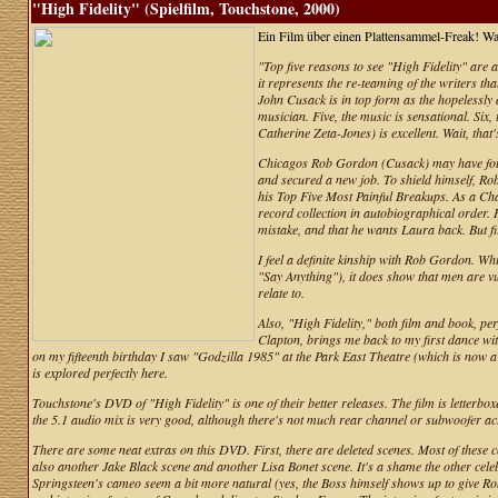
"High Fidelity" (Spielfilm, Touchstone, 2000)
Ein Film über einen Plattensammel-Freak! Wa
"Top five reasons to see "High Fidelity" are a
it represents the re-teaming of the writers t
John Cusack is in top form as the hopelessly 
musician. Five, the music is sensational. Si
Catherine Zeta-Jones) is excellent. Wait, that's
Chicagos Rob Gordon (Cusack) may have found
and secured a new job. To shield himself, Rob 
his Top Five Most Painful Breakups. As a Ch
record collection in autobiographical order. H
mistake, and that he wants Laura back. But fi
I feel a definite kinship with Rob Gordon. Whi
"Say Anything"), it does show that men are vu
relate to.
Also, "High Fidelity," both film and book, p
Clapton, brings me back to my first dance with
on my fifteenth birthday I saw "Godzilla 1985" at the Park East Theatre (which is now a
is explored perfectly here.
Touchstone's DVD of "High Fidelity" is one of their better releases. The film is letterboxe
the 5.1 audio mix is very good, although there's not much rear channel or subwoofer acti
There are some neat extras on this DVD. First, there are deleted scenes. Most of these c
also another Jake Black scene and another Lisa Bonet scene. It's a shame the other cele
Springsteen's cameo seem a bit more natural (yes, the Boss himself shows up to give Rob a 