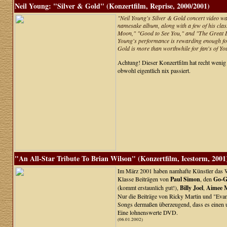
Neil Young: "Silver & Gold" (Konzertfilm, Reprise, 2000/2001)
"Neil Young's Silver & Gold concert video was
namesake album, along with a few of his clas
Moon," "Good to See You," and "The Great Divi
Young's performance is rewarding enough for a
Gold is more than worthwhile for fan's of Y
Achtung! Dieser Konzertfilm hat recht wenig 
obwohl eigentlich nix passiert.
"An All-Star Tribute To Brian Wilson" (Konzertfilm, Icestorm, 2001
Im März 2001 haben namhafte Künstler das We
Klasse Beiträgen von
Paul Simon
, den
Go-G
(kommt erstaunlich gut!),
Billy Joel
,
Aimee 
Nur die Beiträge von Ricky Martin und "Evan 
Songs dermaßen überzeugend, dass es einen
Eine lohnenswerte DVD.
(06.01.2002)