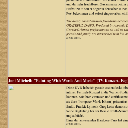
und der sehr fruchtbaren Zusammenarbeit in d
Herbst 2002 soll er sogar in deutschen Kinos 
Post bekommen und sofort eingeworfen: ein
The deeply rooted musical friendship between
GRATEFUL DAWG. Produced by Acoustic Disc 
Garcia/Grisman performances as well as rare
friends and family are intertwined with live a
(27.02.2003)
Joni Mitchell: "Painting With Words And Music" (TV-Konzert, Eagl
Diese DVD habe ich gerade erst entdeckt, ob
intimen Fernseh-Konzert in die Warner-Studi
könnten. Mit ihrer virtuosen und einfühlsam
als Gast Trompeter
Mark Isham
) präsentier
Smith, Frankie Lymon). Greg Leisz demonstri
Seine Begleitung bei der Bessie Smith-Numm
unglaublich!.
Einer der anwesenden Hardcore-Fans hat ein
(19.01.2003)