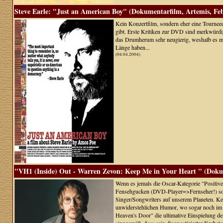
Steve Earle: "Just an American Boy" (Dokumentarfilm, Artemis, Feb
Kein Konzertfilm, sondern eher eine Tournee
gibt. Erste Kritiken zur DVD sind merkwürdige
das Drumherum sehr neugierig, weshalb es mic
Länge haben...
(04.04.2004)
"VH1 (Inside) Out - Warren Zevon: Keep Me in Your Heart " (Dokum
Wenn es jemals die Oscar-Kategorie "Positive
Fensehgucken (DVD-Player=>Fernseher!) so be
Singer/Songwriters auf unserem Planeten. Kei
unwiderstehlichen Humor, wo sogar noch im S
Heaven's Door" die ultimative Einspielung des