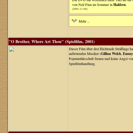
von Neil Finn im Sommer in
Haldern
.
(2001-11-00)
Mehr ...
"O Brother, Where Art Thou" (Spielfilm, 2001)
Dieser Film über drei flüchtende Sträflinge 
auftretenden Musiker (
Gillian Welch
,
Emmyl
Popularitätsschub freuen und keine Angst vor
Spielfilmhandlung.