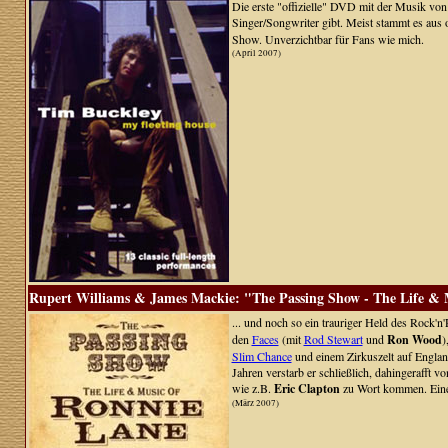
Die erste "offizielle" DVD mit der Musik von 
Singer/Songwriter gibt. Meist stammt es aus
Show. Unverzichtbar für Fans wie mich.
(April 2007)
Rupert Williams & James Mackie: "The Passing Show - The Life & 
... und noch so ein trauriger Held des Rock'n'
den
Faces
(mit
Rod Stewart
und
Ron Wood
)
Slim Chance
und einem Zirkuszelt auf England
Jahren verstarb er schließlich, dahingerafft 
wie z.B.
Eric Clapton
zu Wort kommen. Eine
(März 2007)