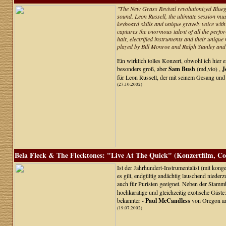
"The New Grass Revival revolutionized Bluegr
sound. Leon Russell, the ultimate session mu
keyboard skills and unique gravely voice with
captures the enormous talent of all the perfo
hair, electrified instruments and their unique
played by Bill Monroe and Ralph Stanley and
Ein wirklich tolles Konzert, obwohl ich hier
besonders groß, aber
Sam Bush
(md,vio) ,
J
für Leon Russell, der mit seinem Gesang und K
(27.10.2002)
Bela Fleck & The Flecktones: "Live At The Quick" (Konzertfilm, C
Ist der Jahrhundert-Instrumentalist (mit kong
es gilt, endgültig andächtig lauschend niederz
auch für Puristen geeignet. Neben der Stamm
hochkarätige und gleichzeitig exotische Gäste
bekannter -
Paul McCandless
von Oregon a
(19.07.2002)