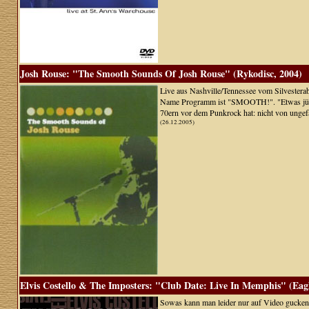
Josh Rouse: "The Smooth Sounds Of Josh Rouse" (Rykodisc, 2004)
Live aus Nashville/Tennessee vom Silvestera
Name Programm ist "SMOOTH!". "Etwas jünger"
70ern vor dem Punkrock hat: nicht von ungef
(26.12.2005)
Elvis Costello & The Imposters: "Club Date: Live In Memphis" (Eagl
Sowas kann man leider nur auf Video gucken, 