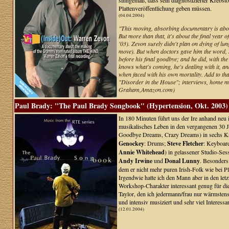
sinngemäß, dass sein diagnostizierter Krebsto
Plattenveröffentlichung geben müssen.
(04.04.2004)
"This moving, absorbing documentary is abou
But more than that, it's about the final year
'03). Zevon surely didn't plan on dying of lu
move). But when doctors gave him the word, he
before his final goodbye; and he did, with th
knows what's coming, he's dealing with it, an
when faced with his own mortality. Add to th
"Disorder in the House"; interviews, home mo
Graham,Amazon.com)
Paul Brady: "The Paul Brady Songbook" (Hypertension, Okt. 2003)
In 180 Minuten führt uns der Ire anhand neu i
musikalisches Leben in den vergangenen 30 Ja
Goodbye Dreams, Crazy Dreams) in sechs Kapit
Genockey
: Drums;
Steve Fletcher
: Keyboar
Annie Whitehead
) in gelassener Studio-Ses
Andy Irwine
und
Donal Lunny
. Besonders
dem er nicht mehr puren Irish-Folk wie bei Pl
Irgendwie hatte ich den Mann aber in den let
Workshop-Charakter interessant genug für die
Taylor, den ich jedermann/frau nur wärmsten
und intensiv musiziert und sehr viel Interessa
(12.01.2004)