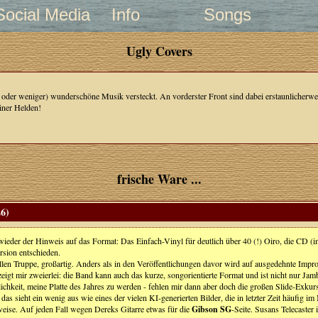
Social Media
Info
Songs
Ugly Covers
hr oder weniger) wunderschöne Musik versteckt. An vorderster Front sind dabei erstaunlicher
iner Helden!
frische Ware ...
26)
eder der Hinweis auf das Format: Das Einfach-Vinyl für deutlich über 40 (!) Oiro, die CD (im
ersion entschieden.
llen Truppe, großartig. Anders als in den Veröffentlichungen davor wird auf ausgedehnte Impro
igt mir zweierlei: die Band kann auch das kurze, songorientierte Format und ist nicht nur Ja
lichkeit, meine Platte des Jahres zu werden - fehlen mir dann aber doch die großen Slide-Exkur
sieht ein wenig aus wie eines der vielen KI-generierten Bilder, die in letzter Zeit häufig im N
eise. Auf jeden Fall wegen Dereks Gitarre etwas für die
Gibson SG
-Seite. Susans Telecaster 