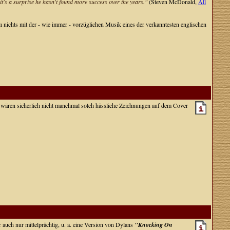
 it's a surprise he hasn't found more success over the years."
(Steven McDonald,
All
m nichts mit der - wie immer - vorzüglichen Musik eines der verkanntesten englischen
st wären sicherlich nicht manchmal solch hässliche Zeichnungen auf dem Cover
 auch nur mittelprächtig, u. a. eine Version von Dylans
"Knocking On