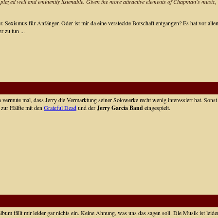
hem played well and eminently listenable. Given the more attractive elements of Chapman's music,
. Sexismus für Anfänger. Oder ist mir da eine versteckte Botschaft entgangen? Es hat vor alle
 zu tun ...
Ich vermute mal, dass Jerry die Vermarktung seiner Solowerke recht wenig interessiert hat. Son
 zur Hälfte mit den
Grateful Dead
und der
Jerry Garcia Band
eingespielt.
um fällt mir leider gar nichts ein. Keine Ahnung, was uns das sagen soll. Die Musik ist leider