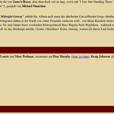
wie die von
Guns'n'Roses
, aber eben doch viel zu lang, sowie mit "I Saw Her Standing There" 
n"?), gespielt von
Michael Omartian
.
Midnight Getway"
enthält das Album auch einen der allerbesten Garcia/Hunter-Songs überhaup
 Protagonist mitten in der Nacht von seiner Freundin verlassen wird - von ihrem Rascheln beim
, bis zum immer leiser werdenden Motorgeräusch ihres Wagens beim Wegfahren - während er wie g
nd ob sie das überhaupt möchte. Großes Ohrenkino! Keine Ahnung, warum ich dieses Lied bishe
 Louris
und
Marc Perlman
, zusammen mit
Dan Murphy
(
Soul Asylum
),
Kraig Johnson
(R