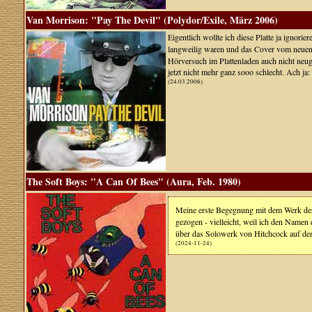
Van Morrison: "Pay The Devil" (Polydor/Exile, März 2006)
Eigentlich wollte ich diese Platte ja ignorier
langweilig waren und das Cover vom neuen 
Hörversuch im Plattenladen auch nicht neug
jetzt nicht mehr ganz sooo schlecht. Ach ja
(24.03.2006)
The Soft Boys: "A Can Of Bees" (Aura, Feb. 1980)
Meine erste Begegnung mit dem Werk de
gezogen - vielleicht, weil ich den Namen 
über das Solowerk von Hitchcock auf den 
(2024-11-24)