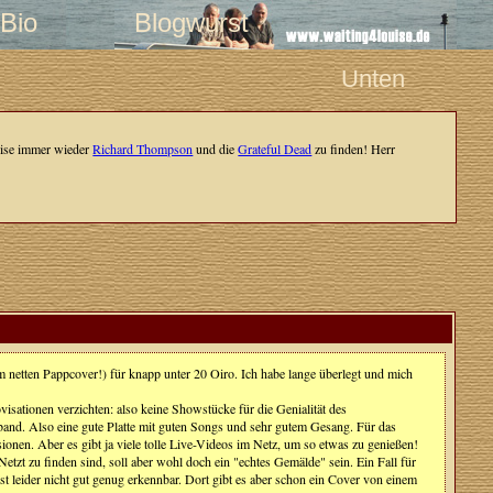
Bio
Blogwurst
Unten
weise immer wieder
Richard Thompson
und die
Grateful Dead
zu finden! Herr
 netten Pappcover!) für knapp unter 20 Oiro. Ich habe lange überlegt und mich
visationen verzichten: also keine Showstücke für die Genialität des
mband. Also eine gute Platte mit guten Songs und sehr gutem Gesang. Für das
sionen. Aber es gibt ja viele tolle Live-Videos im Netz, um so etwas zu genießen!
etzt zu finden sind, soll aber wohl doch ein "echtes Gemälde" sein. Ein Fall für
ist leider nicht gut genug erkennbar. Dort gibt es aber schon ein Cover von einem