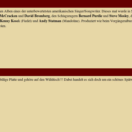
esten Alben eines der unterbewertetsten amerikanischen Singer/Songwriter. Dieses mal wurde 
McCracken
und
David Bromberg
, den Schlagzeugern
Bernard Purdie
und
Steve Mosley
, 
Kenny Kose
k (Fiedel) und
Andy Statman
(Mandoline). Produziert wie beim Vorgängeralb
olen.
e billige Platte und gehöre auf den Wühltisch!!! Dabei handelt es sich doch um ein schönes Spä