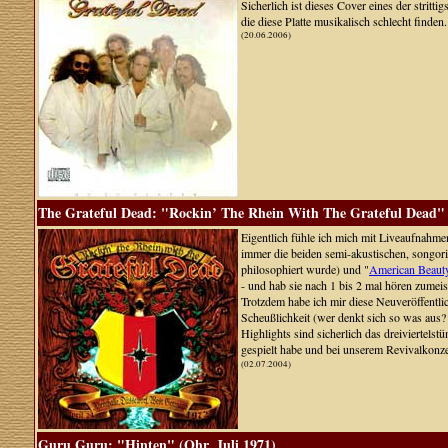
Sicherlich ist dieses Cover eines der stritt
die diese Platte musikalisch schlecht find
(20.06.2006)
The Grateful Dead: "Rockin’ The Rhein With The Grateful Dead" 
Eigentlich fühle ich mich mit Liveaufnahmen
immer die beiden semi-akustischen, songori
philosophiert wurde) und "
American Beaut
- und hab sie nach 1 bis 2 mal hören zumeis
Trotzdem habe ich mir diese Neuveröffentli
Scheußlichkeit (wer denkt sich so was aus?
Highlights sind sicherlich das dreiviertel
gespielt habe und bei unserem Revivalkonz
(02.07.2004)
Guru Guru: "Hinten" (Ohr, Juli 1971)