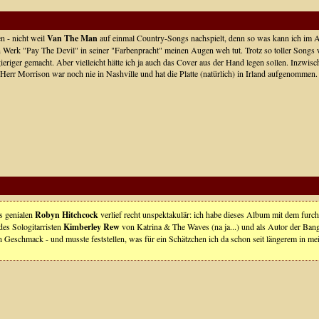
en - nicht weil
Van The Man
auf einmal Country-Songs nachspielt, denn so was kann ich im All
Werk "Pay The Devil" in seiner "Farbenpracht" meinen Augen weh tut. Trotz so toller Songs
ieriger gemacht. Aber vielleicht hätte ich ja auch das Cover aus der Hand legen sollen. Inzw
: Herr Morrison war noch nie in Nashville und hat die Platte (natürlich) in Irland aufgenommen
s genialen
Robyn Hitchcock
verlief recht unspektakulär: ich habe dieses Album mit dem fur
des Sologitarristen
Kimberley Rew
von Katrina & The Waves (na ja...) und als Autor der Bang
Geschmack - und musste feststellen, was für ein Schätzchen ich da schon seit längerem in me