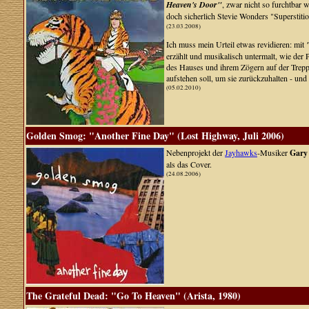
Heaven's Door"
, zwar nicht so furchtbar 
doch sicherlich Stevie Wonders "Superstitio
(23.03.2008)
Ich muss mein Urteil etwas revidieren: mit
"
erzählt und musikalisch untermalt, wie der
des Hauses und ihrem Zögern auf der Treppe
aufstehen soll, um sie zurückzuhalten - u
(05.02.2010)
Golden Smog: "Another Fine Day" (Lost Highway, Juli 2006)
Nebenprojekt der
Jayhawks
-Musiker
Gary
als das Cover.
(24.08.2006)
The Grateful Dead: "Go To Heaven" (Arista, 1980)