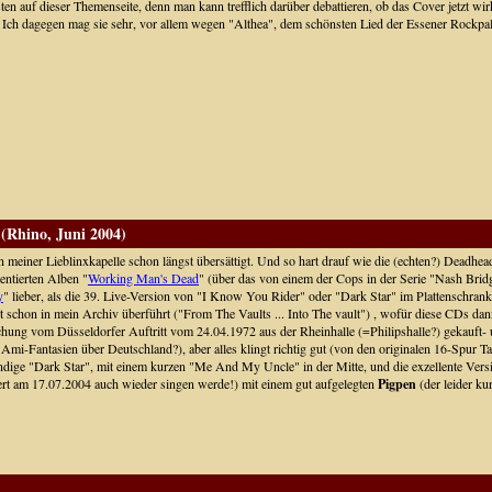
igsten auf dieser Themenseite, denn man kann trefflich darüber debattieren, ob das Cover jetzt w
en. Ich dagegen mag sie sehr, vor allem wegen "Althea", dem schönsten Lied der Essener Rockpa
(Rhino, Juni 2004)
 meiner Lieblinxkapelle schon längst übersättigt. Und so hart drauf wie die (echten?) Deadhead
entierten Alben "
Working Man's Dead
" (über das von einem der Cops in der Serie "Nash Bri
y
" lieber, als die 39. Live-Version von "I Know You Rider" oder "Dark Star" im Plattenschrank
t schon in mein Archiv überführt ("From The Vaults ... Into The vault") , wofür diese CDs dan
chung vom Düsseldorfer Auftritt vom 24.04.1972 aus der Rheinhalle (=Philipshalle?) gekauft- 
 Ami-Fantasien über Deutschland?), aber alles klingt richtig gut (von den originalen 16-Spur
stündige "Dark Star", mit einem kurzen "Me And My Uncle" in der Mitte, und die exzellente Ve
ert am 17.07.2004 auch wieder singen werde!) mit einem gut aufgelegten
Pigpen
(der leider ku