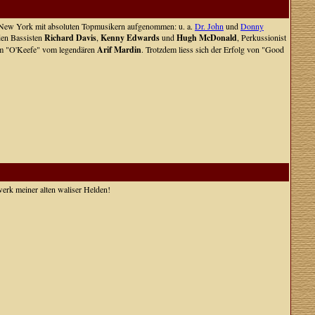
in New York mit absoluten Topmusikern aufgenommen: u. a.
Dr. John
und
Donny
den Bassisten
Richard Davis
,
Kenny Edwards
und
Hugh McDonald
, Perkussionist
um "O'Keefe" vom legendären
Arif Mardin
. Trotzdem liess sich der Erfolg von "Good
twerk meiner alten waliser Helden!