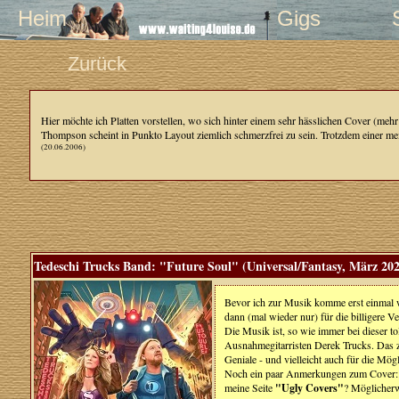
Heim
Gigs
Zurück
Hier möchte ich Platten vorstellen, wo sich hinter einem sehr hässlichen Cover (me
Thompson scheint in Punkto Layout ziemlich schmerzfrei zu sein. Trotzdem einer me
(20.06.2006)
Tedeschi Trucks Band: "Future Soul" (Universal/Fantasy, März 20
Bevor ich zur Musik komme erst einmal wi
dann (mal wieder nur) für die billigere V
Die Musik ist, so wie immer bei dieser to
Ausnahmegitarristen Derek Trucks. Das ze
Geniale - und vielleicht auch für die Mög
Noch ein paar Anmerkungen zum Cover: das 
meine Seite
"Ugly Covers"
? Möglicherw