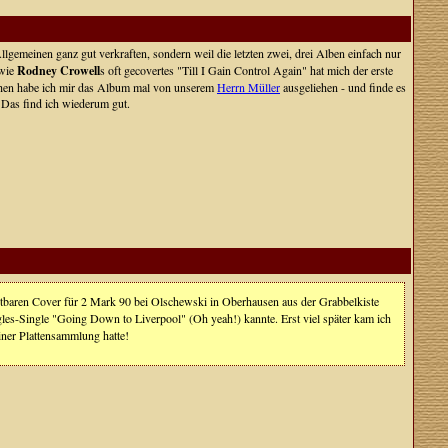
gemeinen ganz gut verkraften, sondern weil die letzten zwei, drei Alben einfach nur
 wie
Rodney Crowell
s oft gecovertes "Till I Gain Control Again" hat mich der erste
ischen habe ich mir das Album mal von unserem
Herrn Müller
ausgeliehen - und finde es
. Das find ich wiederum gut.
chtbaren Cover für 2 Mark 90 bei Olschewski in Oberhausen aus der Grabbelkiste
les-Single "Going Down to Liverpool" (Oh yeah!) kannte. Erst viel später kam ich
iner Plattensammlung hatte!