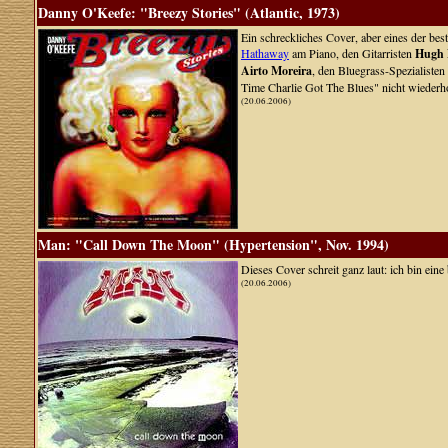
Danny O'Keefe: "Breezy Stories" (Atlantic, 1973)
Ein schreckliches Cover, aber eines der b
Hathaway
am Piano, den Gitarristen
Hugh 
Airto Moreira
, den Bluegrass-Spezialisten
Time Charlie Got The Blues" nicht wiederh
(20.06.2006)
Man: "Call Down The Moon" (Hypertension", Nov. 1994)
Dieses Cover schreit ganz laut: ich bin ein
(20.06.2006)