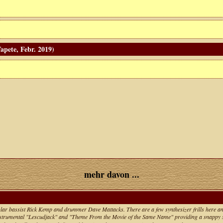
apete, Febr. 2019)
mehr davon ...
lar bassist Rick Kemp and drummer Dave Mattacks. There are a few synthesizer frills here and 
 instrumental "Lescudjack" and "Theme From the Movie of the Same Name" providing a snappy s