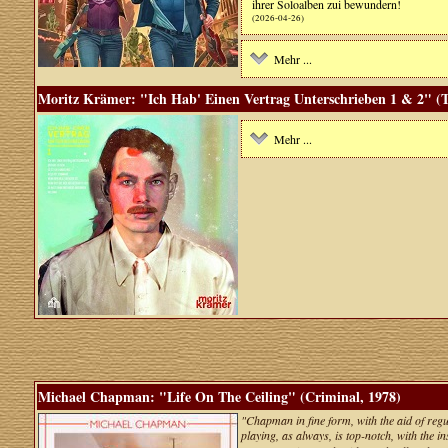
ihrer Soloalben zui bewundern!
(2026-04-26)
Mehr ...
Moritz Krämer: "Ich Hab' Einen Vertrag Unterschrieben 1 & 2" (T
Mehr ...
Michael Chapman: "Life On The Ceiling" (Criminal, 1978)
"Chapman in fine form, with the aid of regu
playing, as always, is top-notch, with the