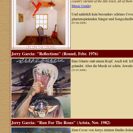
country variant of the title track, all of t
Music Guide
)
Und natürlich kein besonders schönes Cover
gitarrenspielenden Sänger und Songschreiber
(07.06.2008)
Jerry Garcia: "Reflections" (Round, Febr. 1976)
Eine Gitarre statt einem Kopf. Auch toll. 
gelandet. Aber die Musik ist schön. Jeweils
(23.03.2008)
Jerry Garcia: "Run For The Roses" (Arista, Nov. 1982)
Zum Cover von Jerrys letztem Studio-Soloalb