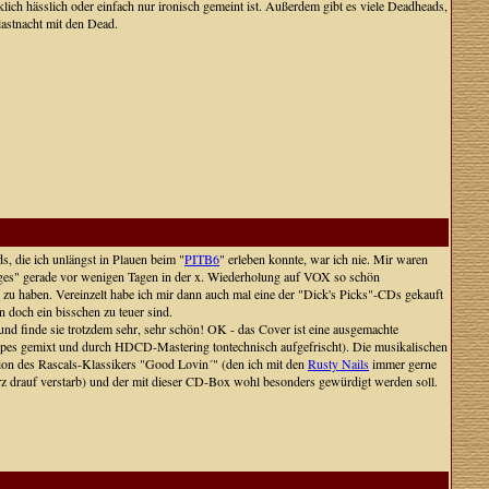
irklich hässlich oder einfach nur ironisch gemeint ist. Außerdem gibt es viele Deadheads,
lastnacht mit den Dead.
s, die ich unlängst in Plauen beim "
PITB6
" erleben konnte, war ich nie. Mir waren
dges" gerade vor wenigen Tagen in der x. Wiederholung auf VOX so schön
 zu haben. Vereinzelt habe ich mir dann auch mal eine der "Dick's Picks"-CDs gekauft
n doch ein bisschen zu teuer sind.
und finde sie trotzdem sehr, sehr schön! OK - das Cover ist eine ausgemachte
 Tapes gemixt und durch HDCD-Mastering tontechnisch aufgefrischt). Die musikalischen
rsion des Rascals-Klassikers "Good Lovin´" (den ich mit den
Rusty Nails
immer gerne
rz drauf verstarb) und der mit dieser CD-Box wohl besonders gewürdigt werden soll.