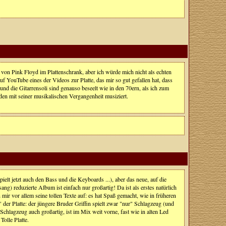
es von Pink Floyd im Plattenschrank, aber ich würde mich nicht als echten
YouTube eines der Videos zur Platte, das mir so gut gefallen hat, dass
und die Gitarrensoli sind genauso beseelt wie in den 70ern, als ich zum
n mit seiner musikalischen Vergangenheit musiziert.
ielt jetzt auch den Bass und die Keyboards ...), aber das neue, auf die
) reduzierte Album ist einfach nur großartig! Da ist als erstes natürlich
ir vor allem seine tollen Texte auf: es hat Spaß gemacht, wie in früheren
der Platte: der jüngere Bruder Griffin spielt zwar "nur" Schlagzeug (und
hlagzeug auch großartig, ist im Mix weit vorne, fast wie in alten Led
olle Platte.