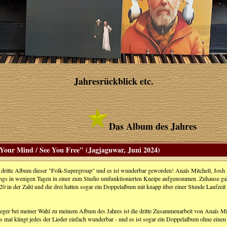
Jahresrückblick etc.
Das Album des Jahres
our Mind / See You Free" (Jagjaguwar, Juni 2024)
s dritte Album dieser "Folk-Supergroup" und es ist wunderbar geworden! Anaïs Mitchell, Jos
ongs in wenigen Tagen in einer zum Studio umfunktionierten Kneipe aufgenommen. Zuhause ga
20 in der Zahl und die drei hatten sogar ein Doppelalbum mit knapp über einer Stunde Laufzeit
ieger bei meiner Wahl zu meinem Album des Jahres ist die dritte Zusammenarbeit von Anaïs 
s mal klingt jedes der Lieder einfach wunderbar - und es ist sogar ein Doppelalbum ohne einen 