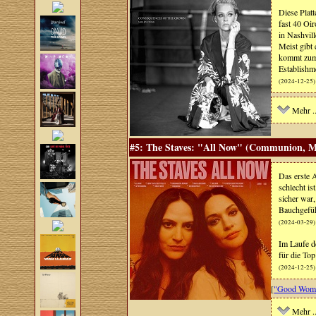
Diese Plat
fast 40 Oi
in Nashvil
Meist gibt
kommt zum 
Establishm
(2024-12-25)
Mehr ..
#5: The Staves: "All Now" (Communion, M
Das erste A
schlecht i
sicher war
Bauchgefüh
(2024-03-29)
Im Laufe d
für die Top
(2024-12-25)
[
"Good Woma
Mehr ..