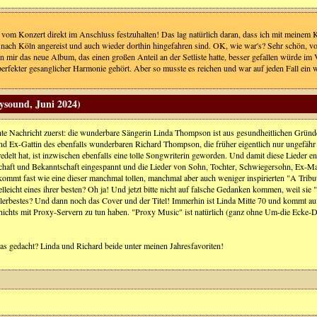
ke vom Konzert direkt im Anschluss festzuhalten! Das lag natürlich daran, dass ich mit mein
nach Köln angereist und auch wieder dorthin hingefahren sind. OK, wie war's? Sehr schön, vor
enn mir das neue Album, das einen großen Anteil an der Setliste hatte, besser gefallen würd
in perfekter gesanglicher Harmonie gehört. Aber so musste es reichen und war auf jeden Fall ei
ysound, Juni 2024)
hte Nachricht zuerst: die wunderbare Sängerin Linda Thompson ist aus gesundheitlichen Gründen
nd Ex-Gattin des ebenfalls wunderbaren Richard Thompson, die früher eigentlich nur ungefähr 
edelt hat, ist inzwischen ebenfalls eine tolle Songwriterin geworden. Und damit diese Lieder e
haft und Bekanntschaft eingespannt und die Lieder von Sohn, Tochter, Schwiegersohn, Ex-Ma
kommt fast wie eine dieser manchmal tollen, manchmal aber auch weniger inspirierten "A Tribute
leicht eines ihrer besten? Oh ja! Und jetzt bitte nicht auf falsche Gedanken kommen, weil sie "
allerbestes? Und dann noch das Cover und der Titel! Immerhin ist Linda Mitte 70 und kommt auf
 nichts mit Proxy-Servern zu tun haben. "Proxy Music" ist natürlich (ganz ohne Um-die Ecke-De
das gedacht? Linda und Richard beide unter meinen Jahresfavoriten!