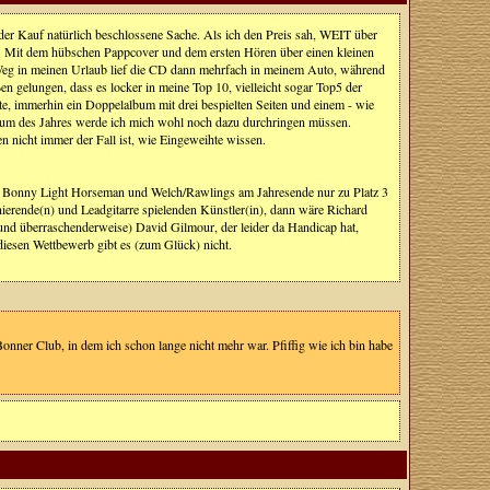
der Kauf natürlich beschlossene Sache. Als ich den Preis sah, WEIT über
hat. Mit dem hübschen Pappcover und dem ersten Hören über einen kleinen
Weg in meinen Urlaub lief die CD dann mehrfach in meinem Auto, während
 gelungen, dass es locker in meine Top 10, vielleicht sogar Top5 der
tte, immerhin ein Doppelalbum mit drei bespielten Seiten und einem - wie
lbum des Jahres werde ich mich wohl noch dazu durchringen müssen.
n nicht immer der Fall ist, wie Eingeweihte wissen.
n Bonny Light Horseman und Welch/Rawlings am Jahresende nur zu Platz 3
nierende(n) und Leadgitarre spielenden Künstler(in), dann wäre Richard
d überraschenderweise) David Gilmour, der leider da Handicap hat,
iesen Wettbewerb gibt es (zum Glück) nicht.
onner Club, in dem ich schon lange nicht mehr war. Pfiffig wie ich bin habe