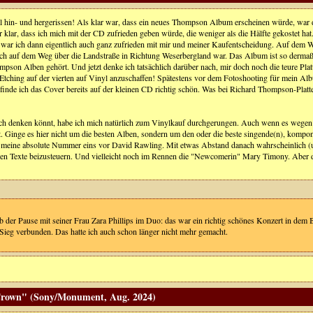
tal hin- und hergerissen! Als klar war, dass ein neues Thompson Album erscheinen würde, war 
r klar, dass ich mich mit der CD zufrieden geben würde, die weniger als die Hälfte gekostet 
war ich dann eigentlich auch ganz zufrieden mit mir und meiner Kaufentscheidung. Auf dem 
ich auf dem Weg über die Landstraße in Richtung Weserbergland war. Das Album ist so dermaßen
mpson Alben gehört. Und jetzt denke ich tatsächlich darüber nach, mir doch noch die teure Pla
 Etching auf der vierten auf Vinyl anzuschaffen! Spätestens vor dem Fotoshooting für mein A
inde ich das Cover bereits auf der kleinen CD richtig schön. Was bei Richard Thompson-Platte
ch denken könnt, habe ich mich natürlich zum Vinylkauf durchgerungen. Auch wenn es wege
at. Ginge es hier nicht um die besten Alben, sondern um den oder die beste singende(n), kompo
eine absolute Nummer eins vor David Rawling. Mit etwas Abstand danach wahrscheinlich (un
nen Texte beizusteuern. Und vielleicht noch im Rennen die "Newcomerin" Mary Timony. Aber d
der Pause mit seiner Frau Zara Phillips im Duo: das war ein richtig schönes Konzert in dem B
er Sieg verbunden. Das hatte ich auch schon länger nicht mehr gemacht.
 Crown" (Sony/Monument, Aug. 2024)