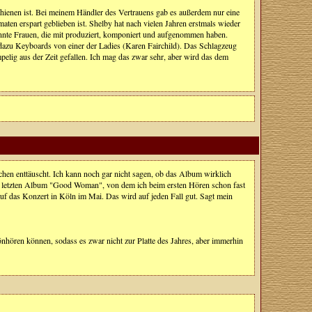
schienen ist. Bei meinem Händler des Vertrauens gab es außerdem nur eine
en erspart geblieben ist. Shelby hat nach vielen Jahren erstmals wieder
annte Frauen, die mit produziert, komponiert und aufgenommen haben.
 dazu Keyboards von einer der Ladies (Karen Fairchild). Das Schlagzeug
pelig aus der Zeit gefallen. Ich mag das zwar sehr, aber wird das dem
sschen enttäuscht. Ich kann noch gar nicht sagen, ob das Album wirklich
beim letzten Album "Good Woman", von dem ich beim ersten Hören schon fast
auf das Konzert in Köln im Mai. Das wird auf jeden Fall gut. Sagt mein
nhören können, sodass es zwar nicht zur Platte des Jahres, aber immerhin