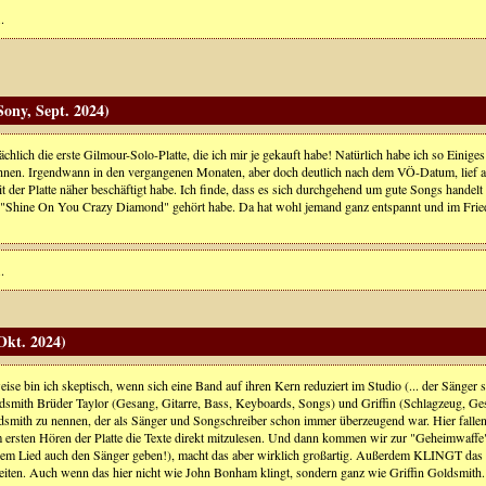
.
ony, Sept. 2024)
sächlich die erste Gilmour-Solo-Platte, die ich mir je gekauft habe! Natürlich habe ich so Einig
hnen. Irgendwann in den vergangenen Monaten, aber doch deutlich nach dem VÖ-Datum, lief auf 
t der Platte näher beschäftigt habe. Ich finde, dass es sich durchgehend um gute Songs handelt 
 "Shine On You Crazy Diamond" gehört habe. Da hat wohl jemand ganz entspannt und im Friede
.
Okt. 2024)
se bin ich skeptisch, wenn sich eine Band auf ihren Kern reduziert im Studio (... der Sänger sp
dsmith Brüder Taylor (Gesang, Gitarre, Bass, Keyboards, Songs) und Griffin (Schlagzeug, Gesang
dsmith zu nennen, der als Sänger und Songschreiber schon immer überzeugend war. Hier fallen m
m ersten Hören der Platte die Texte direkt mitzulesen. Und dann kommen wir zur "Geheimwaffe" 
inem Lied auch den Sänger geben!), macht das aber wirklich großartig. Außerdem KLINGT das Sc
eiten. Auch wenn das hier nicht wie John Bonham klingt, sondern ganz wie Griffin Goldsmith. T