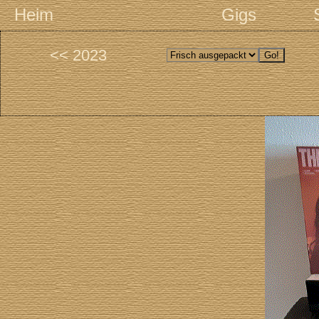
Heim
Gigs
<< 2023