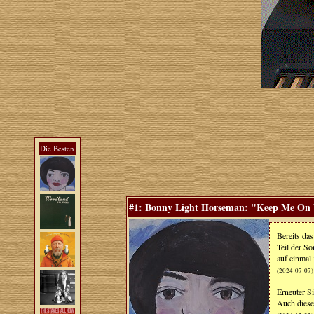
Die Besten
#1: Bonny Light Horseman: "Keep Me On Y
Bereits da
Teil der S
auf einmal 
(2024-07-07)
Erneuter S
Auch diese