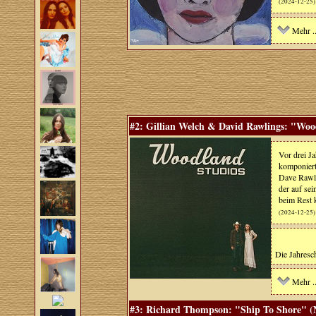
(2024-12-25)
Mehr ..
#2: Gillian Welch & David Rawlings: "Woo
Vor drei J
komponiert
Dave Rawli
der auf sei
beim Rest k
(2024-12-25)
Die Jahresch
Mehr ..
#3: Richard Thompson: "Ship To Shore" (