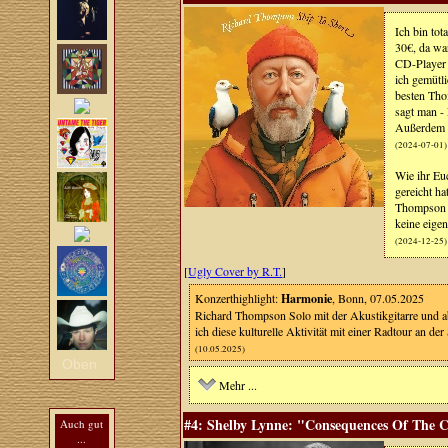
Ich bin to
30€, da wa
CD-Player 
ich gemütl
besten Tho
sagt man -
Außerdem f
(2024-07-01)
Wie ihr Eu
gereicht h
Thompson m
keine eige
(2024-12-25)
[
Ugly Cover by R.T.
]
Konzerthighlight:
Harmonie
, Bonn, 07.05.2025
Richard Thompson Solo mit der Akustikgitarre und ab 
ich diese kulturelle Aktivität mit einer Radtour an d
(10.05.2025)
Oben
Mehr ...
#4: Shelby Lynne: "Consequences Of The
Auch gut
...