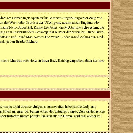
ders am Herzen liegt: Spät60er bis Mitt70er Singer/Songwriter Zeug von
von der West- oder Ostküste der USA, gerne auch mal aus England oder
aura Nyro, Judee Sill, Rickie Lee Jones, die McGarrigle Schwestern, die
gig an Künstler mit dem Schwerpunkt Klavier denke wie bei Diane Birch,
 Chateau" und "Mad Man Across The Water"!) oder David Ackles ein. Und
als ja von Bruder Richard.
ich sicherlich noch tiefer in ihren Back-Katalog eingraben, denn das hier
se (na ja: wohl doch so einiges!), zum zweiten habe ich die Lady erst
Urteil an: eines der besten Alben des aktuellen Jahres. Zum dritten ist das
t, aber trotzdem immer perfekt. Balsam für die Ohren. Und mal wieder zu