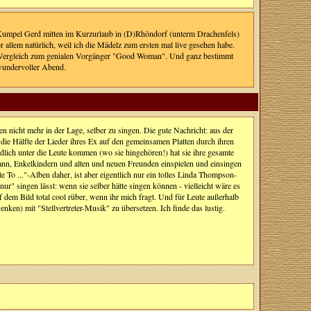
em Kumpel Gerd mitten im Kurzurlaub in (D)Rhöndorf (unterm Drachenfels)
 allem natürlich, weil ich die Mädelz zum ersten mal live gesehen habe.
e im Vergleich zum genialen Vorgänger "Good Woman". Und ganz bestimmt
n wundervoller Abend.
 nicht mehr in der Lage, selber zu singen. Die gute Nachricht: aus der
die Hälfte der Lieder ihres Ex auf den gemeinsamen Platten durch ihren
ndlich unter die Leute kommen (wo sie hingehören!) hat sie ihre gesamte
nn, Enkelkindern und alten und neuen Freunden einspielen und einsingen
 To ..."-Alben daher, ist aber eigentlich nur ein tolles Linda Thompson-
nur" singen lässt: wenn sie selber hätte singen können - vielleicht wäre es
 dem Bild total cool rüber, wenn ihr mich fragt. Und für Leute außerhalb
nken) mit "Stellvertreter-Musik" zu übersetzen. Ich finde das lustig.