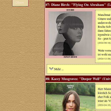
Oben
#7: Diane Birch: "Flying On Abraham" (Lé
Manchmal k
Gitarre un
anderswohe
Roche Schw
dann falle
irgendwie 
So - jetzt
(2024-06-16)
Weite vorn
ist wohl ni
(2024-12-26)
Mehr ...
#8: Kacey Musgraves: "Deeper Well" (Univ
Herr Mann h
kürzlich So
eher Folk a
teuer als 
(2024-04-10)