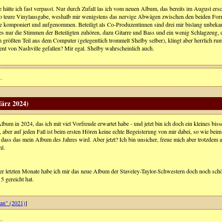
te hätte ich fast verpasst. Nur durch Zufall las ich vom neuen Album, das bereits im August er
ro teure Vinylausgabe, weshalb mir wenigstens das nervige Abwägen zwischen den beiden Format
le komponiert und aufgenommen. Beteiligt als Co-Produzentinnen sind drei mir bislang unbek
 es nur die Stimmen der Beteiligten zuhören, dazu Gitarre und Bass und ein wenig Schlagzeug,
größten Teil aus dem Computer (gelegentlich trommelt Shelby selber), klingt aber herrlich rum
ent von Nashville gefallen? Mir egal. Shelby wahrscheinlich auch.
.
ärz 2024)
lbum in 2024, das ich mit viel Vorfreude erwartet habe - und jetzt bin ich doch ein kleines bi
st, aber auf jeden Fall ist beim ersten Hören keine echte Begeisterung von mir dabei, so wie 
, dass das mein Album des Jahres wird. Aber jetzt? Ich bin unsicher, freue mich aber trotzdem 
l.
er letzten Monate habe ich mir das neue Album der Staveley-Taylor-Schwestern doch noch schö
 5 gereicht hat.
n" (2021)
]
.