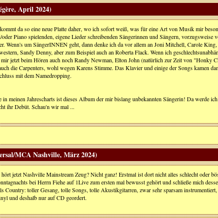
gère, April 2024)
ommt da so eine neue Platte daher, wo ich sofort weiß, was für eine Art von Musik mir beson
d/oder Piano spielenden, eigene Lieder schreibenden Sängerinnen und Sängern, vorzugsweise 
r. Wenn's um SängerINNEN geht, dann denke ich da vor allem an Joni Mitchell, Carole King, L
estern, Sandy Denny, aber zum Beispiel auch an Roberta Flack. Wenn ich geschlechtsunabhän
n mir jetzt beim Hören auch noch Randy Newman, Elton John (natürlich zur Zeit von "Honky
auch die Carpenters, wohl wegen Karens Stimme. Das Klavier und einige der Songs kamen dam
 Schluss mit dem Namedropping.
e in meinen Jahrescharts ist dieses Album der mir bislang unbekannten Sängerin! Da werde ich m
cht ihr Debüt. Schau'n wir mal ...
ersal/MCA Nashville, März 2024)
ört jetzt Nashville Mainstream Zeug? Nicht ganz! Erstmal ist dort nicht alles schlecht oder bö
nntagnachts bei Herrn Fiehe auf 1Live zum ersten mal bewusst gehört und schließe mich dessen 
ls Country: toller Gesang, tolle Songs, tolle Akustikgitarren, zwar sehr sparsam instrumentier
Vinyl und deshalb nur auf CD geordert.