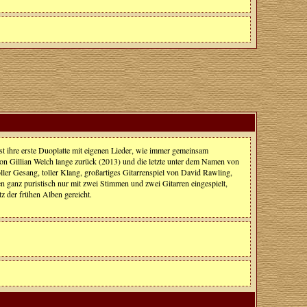
t ihre erste Duoplatte mit eigenen Lieder, wie immer gemeinsam
 von Gillian Welch lange zurück (2013) und die letzte unter dem Namen von
ller Gesang, toller Klang, großartiges Gitarrenspiel von David Rawling,
tten ganz puristisch nur mit zwei Stimmen und zwei Gitarren eingespielt,
tz der frühen Alben gereicht.