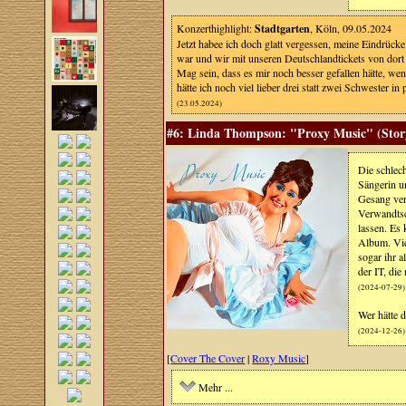
Konzerthighlight:
Stadtgarten
, Köln, 09.05.2024
Jetzt habee ich doch glatt vergessen, meine Eindrüc
war und wir mit unseren Deutschlandtickets von dort 
Mag sein, dass es mir noch besser gefallen hätte, w
hätte ich noch viel lieber drei statt zwei Schwester 
(23.05.2024)
#6: Linda Thompson: "Proxy Music" (Stor
Die schlec
Sängerin u
Gesang ver
Verwandtsc
lassen. Es 
Album. Viel
sogar ihr 
der IT, die
(2024-07-29)
Wer hätte 
(2024-12-26)
[
Cover The Cover
|
Roxy Music
]
Mehr ...