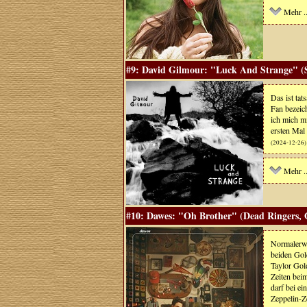
Mehr ..
#9: David Gilmour: "Luck And Strange" (S
Das ist tat
Fan bezeic
ich mich mi
ersten Mal
(2024-12-26)
Mehr ..
#10: Dawes: "Oh Brother" (Dead Ringers, 
Normalerwei
beiden Gol
Taylor Gol
Zeiten bei
darf bei e
Zeppelin-Z