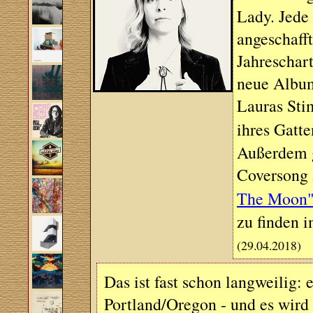
Lady. Jede 
angeschaff
Jahreschar
neue Album
Lauras Sti
ihres Gatt
Außerdem g
Coversong 
The Moon
zu finden 
(29.04.2018)
Das ist fast schon langweilig:
Portland/Oregon - und es wird