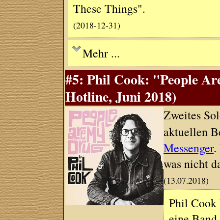
These Things".
(2018-12-31)
Mehr ...
#5: Phil Cook: "People Ar
Hotline, Juni 2018)
Zweites Sol
aktuellen B
Messenger
.
was nicht da
(13.07.2018)
Phil Cook 
eine Band.