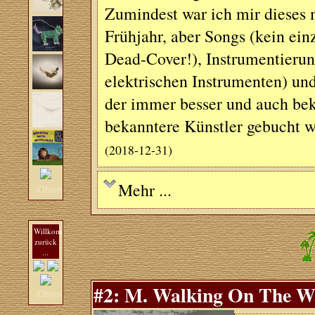
Zumindest war ich mir dieses 
Frühjahr, aber Songs (kein ein
Dead-Cover!), Instrumentierun
elektrischen Instrumenten) u
der immer besser und auch beka
bekanntere Künstler gebucht wi
(2018-12-31)
Mehr ...
Oben
Willkommen
zurück
...
#2: M. Walking On The W
Oben