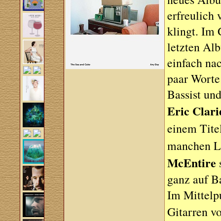
erfreulich 
klingt. Im
letzten A
einfach nac
paar Worte 
Bassist un
Eric Clari
einem Tite
manchen L
McEntire
ganz auf Ba
Im Mittelp
Gitarren v