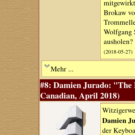
mitgewirkt
Brokaw vo
Trommelle
Wolfgang S
ausholen?
(2018-05-27)
Mehr ...
#8: Damien Jurado: "The 
Canadian, April 2018)
Witzigerwe
Damien J
der Keyboa