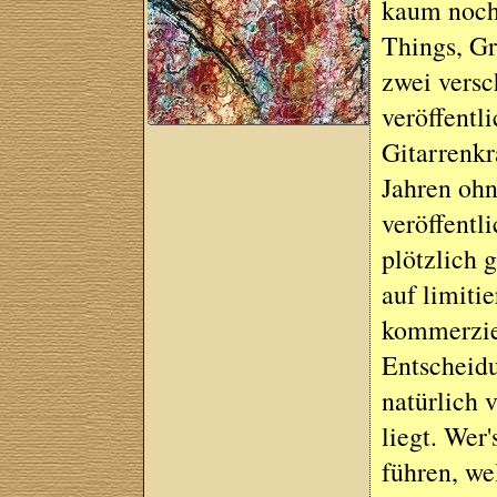
kaum noch
Things, G
zwei versc
veröffentl
Gitarrenk
Jahren oh
veröffentl
plötzlich 
auf limiti
kommerziel
Entscheidu
natürlich 
liegt. Wer'
führen, we