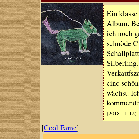
Ein klasse
Album. Be
ich noch g
schnöde CD
Schallplat
Silberling.
Verkaufsza
eine schön
wächst. Ic
kommenden
(2018-11-12)
[
Cool Fame
]