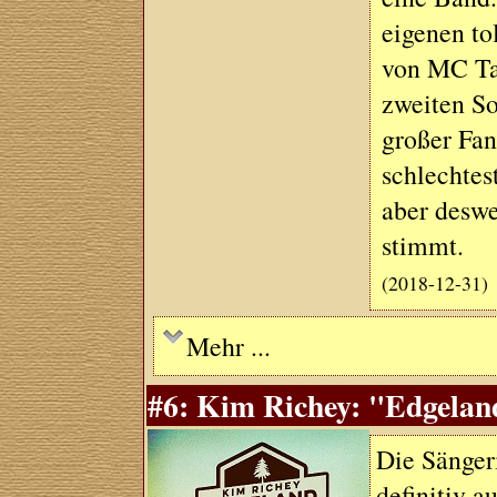
eigenen to
von MC Ta
zweiten So
großer Fan
schlechtes
aber desweg
stimmt.
(2018-12-31)
Mehr ...
#6: Kim Richey: "Edgeland
Die Sänger
definitiv a