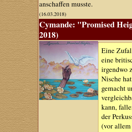
anschaffen musste.
(16.03.2018)
Cymande: "Promised Heigh
2018)
Eine Zufa
eine briti
irgendwo z
Nische hat
gemacht un
vergleichb
kann, fall
der Perku
(vor allem