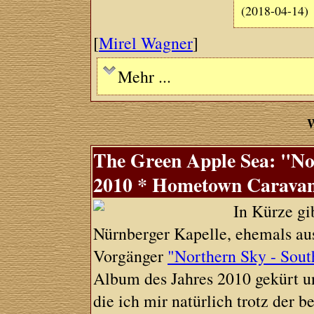
(2018-04-14)
[
Mirel Wagner
]
Mehr ...
W
The Green Apple Sea: "No
2010 * Hometown Caravan
In Kürze gi
Nürnberger Kapelle, ehemals au
Vorgänger
"Northern Sky - Sout
Album des Jahres 2010 gekürt und
die ich mir natürlich trotz der