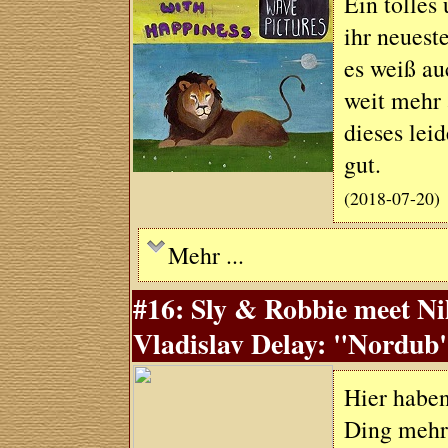
Ein tolles
ihr neuest
es weiß a
weit mehr 
dieses leid
gut.
(2018-07-20)
Mehr ...
#16: Sly & Robbie meet Nil
Vladislav Delay: "Nordub"
Hier haben
Ding mehr 