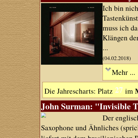
Ich bin nic
Tastenkünst
muss ich da
Klängen der
...
(04.02.2018)
Mehr ...
27
Die Jahrescharts: Platz
im
John Surman: "Invisible 
Der englisc
Saxophone und Ähnliches (sprich