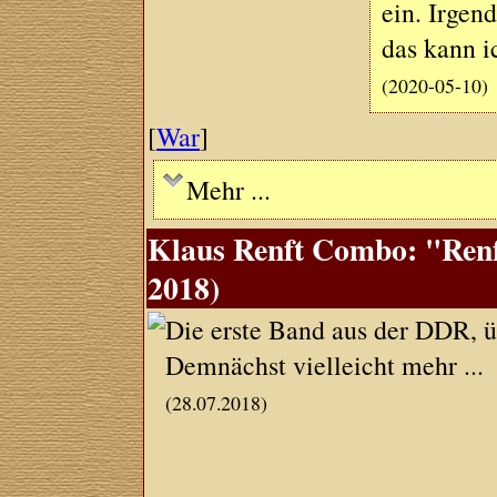
ein. Irgen
das kann i
(2020-05-10)
[
War
]
Mehr ...
Klaus Renft Combo: "Renf
2018)
Die erste Band aus der DDR, üb
Demnächst vielleicht mehr ...
(28.07.2018)