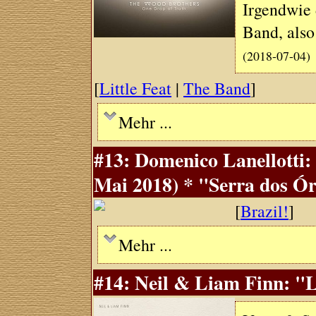
Irgendwie 
Band, also
(2018-07-04)
[
Little Feat
|
The Band
]
Mehr ...
#13: Domenico Lanellotti
Mai 2018) * "Serra dos Ó
[
Brazil!
]
Mehr ...
#14: Neil & Liam Finn: "Li