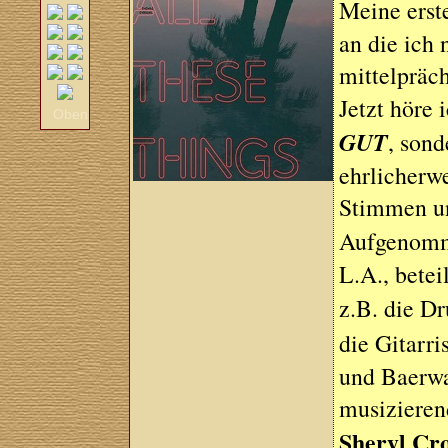
Meine erst
an die ich
mittelpräc
Jetzt höre 
Oben
GUT
, son
ehrlicherwe
Stimmen un
Aufgenomm
L.A., betei
z.B. die 
die Gitarri
und Baerwa
musizieren
Sheryl Cr