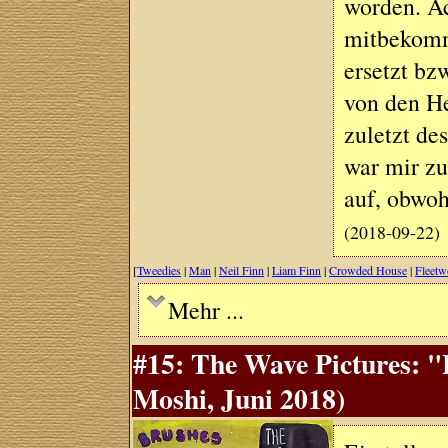
worden. Ach
mitbekomme
ersetzt bz
von den H
zuletzt de
war mir z
auf, obwoh
(2018-09-22)
[
Tweedies
|
Man
|
Neil Finn
|
Liam Finn
|
Crowded House
|
Fleet
Mehr ...
#15: The Wave Pictures: 
Moshi, Juni 2018)