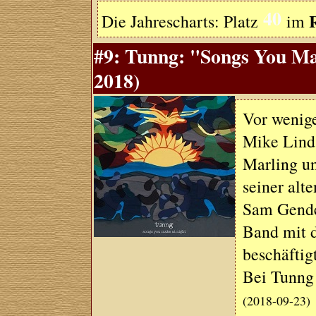
40
Die Jahrescharts: Platz
im
#9: Tunng: "Songs You Ma
2018)
Vor wenig
Mike Lind
Marling u
seiner alt
Sam Gender
Band mit 
beschäftig
Bei Tunng 
(2018-09-23)