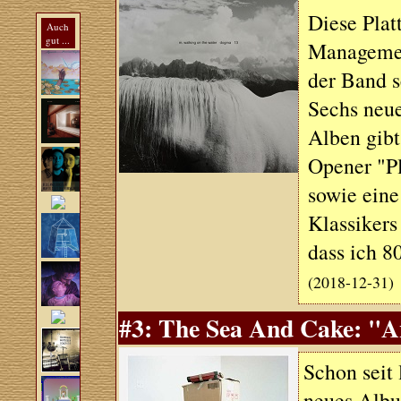
Diese Plat
Auch
gut ...
Managemen
der Band s
Sechs neue
Alben gibt
Opener "P
sowie ein
Klassikers
dass ich 8
(2018-12-31)
#3: The Sea And Cake: "An
Schon seit 
neues Albu