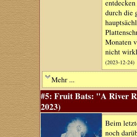
entdecken 
durch die
hauptsächl
Plattensch
Monaten vi
nicht wirk
(2023-12-24)
Mehr ...
#5: Fruit Bats: "A River 
2023)
Beim letzt
noch darüb