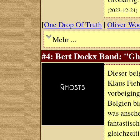
(2023-12-24)
[
One Drop Of Truth
|
Oliver Wo
Mehr ...
#4: Bert Dockx Band: "Gho
Dieser bel
Klaus Fieh
vorbeiging
Belgien bi
was ansche
fantastisc
gleichzeit