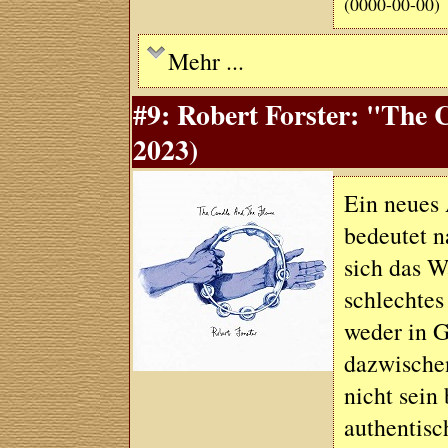
(0000-00-00)
Mehr ...
#9: Robert Forster: "The 
2023)
Ein neues
bedeutet n
sich das W
schlechtes
weder in G
dazwischen
nicht sein
authentisc