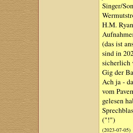
Singer/Son
Wermutstro
H.M. Ryan 
Aufnahmen
(das ist a
sind in 20
sicherlich
Gig der B
Ach ja - d
vom Pavem
gelesen hab
Sprechblas
("!")
(2023-07-05)