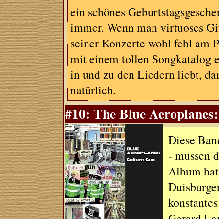
ein schönes Geburtstagsgeschen
immer. Wenn man virtuoses Gita
seiner Konzerte wohl fehl am 
mit einem tollen Songkatalog 
in und zu den Liedern liebt, da
natürlich.
#10: The Blue Aeroplanes:
Diese Band
- müssen d
Album hatt
Duisburger
konstantes
Gerard Lan