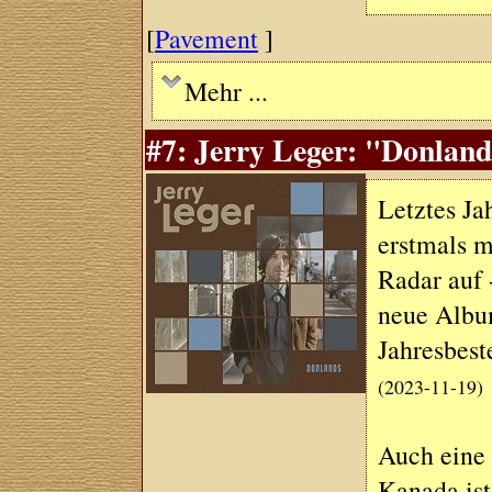
[
Pavement
]
Mehr ...
#7: Jerry Leger: "Donland
Letztes Ja
erstmals 
Radar auf 
neue Album
Jahresbest
(2023-11-19)
Auch eine 
Kanada ist