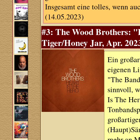
Insgesamt eine tolles, wenn a
(14.05.2023)
#3: The Wood Brothers: "
Tiger/Honey Jar, Apr. 202
Ein großar
eigenen Li
"The Band"
sinnvoll, 
Is The Her
Tonbandspu
großartige
(Haupt)Sän
mehr an M