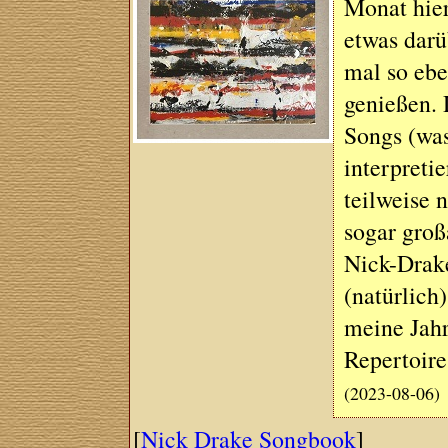
Monat hier
etwas darü
mal so ebe
genießen. 
Songs (was
interpreti
teilweise 
sogar großa
Nick-Drake
(natürlich)
meine Jahr
Repertoir
(2023-08-06)
[
Nick Drake Songbook
]