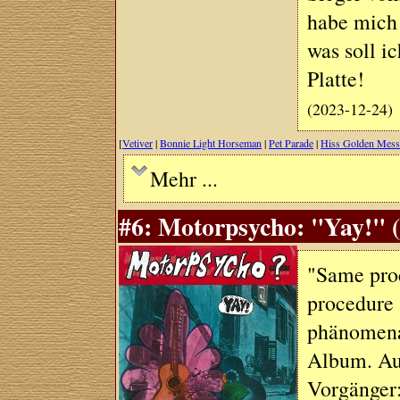
habe mich 
was soll ic
Platte!
(2023-12-24)
[
Vetiver
|
Bonnie Light Horseman
|
Pet Parade
|
Hiss Golden Mess
Mehr ...
#6: Motorpsycho: "Yay!" (
"Same proc
procedure 
phänomena
Album. Auc
Vorgänger: