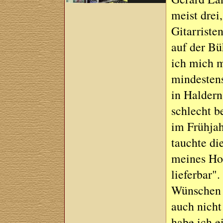
meist drei
Gitarrist
auf der Bü
ich mich m
mindestens
in Halder
schlecht b
im Frühja
tauchte di
meines Hof
lieferbar"
Wünschen l
auch nicht
habe ich e