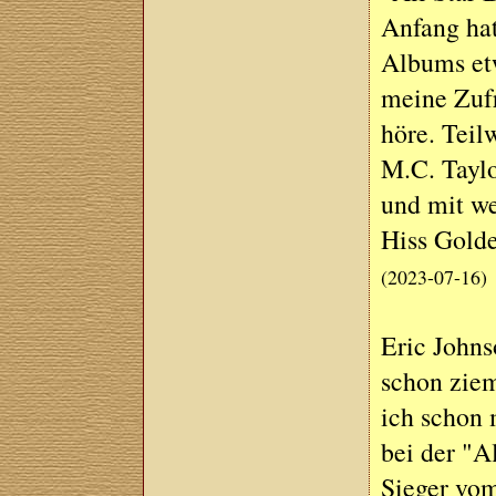
Anfang hat
Albums etw
meine Zufr
höre. Teil
M.C. Taylo
und mit w
Hiss Golde
(2023-07-16)
Eric John
schon zie
ich schon 
bei der "
Sieger vom