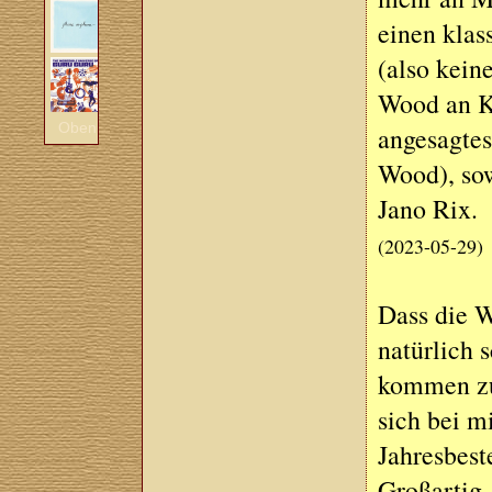
einen klas
(also kein
Wood an Ko
Oben
angesagtes
Wood), so
Jano Rix.
(2023-05-29)
Dass die W
natürlich 
kommen zu
sich bei m
Jahresbeste
Großartig.