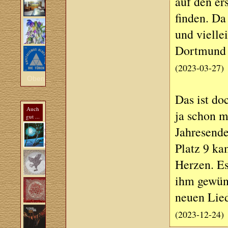
auf den er
finden. Da
und vielle
Dortmund w
(2023-03-27)
Oben
Das ist do
Auch
ja schon m
gut ...
Jahresende
Platz 9 ka
Herzen. Es
ihm gewüns
neuen Lied
(2023-12-24)