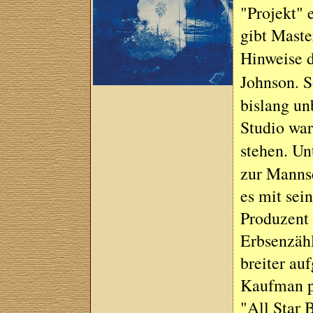
"Projekt" 
gibt Maste
Hinweise d
Johnson. 
bislang un
Studio war
stehen. Un
zur Manns
es mit sei
Produzent 
Erbsenzähl
breiter au
Kaufman pr
"All Star