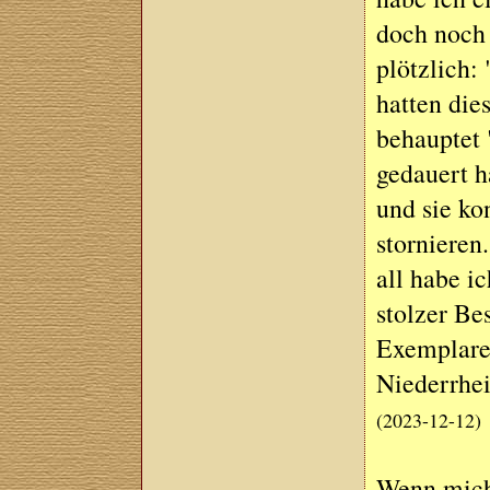
doch noch 
plötzlich:
hatten di
behauptet "
gedauert h
und sie ko
stornieren
all habe i
stolzer Be
Exemplare
Niederrhei
(2023-12-12)
Wenn mich