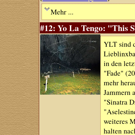
Mehr ...
#12: Yo La Tengo: "This S
YLT sind d
Lieblinxb
in den let
"Fade" (20
mehr herau
Jammern a
"Sinatra D
"Aselestin
weiteres M
halten nac