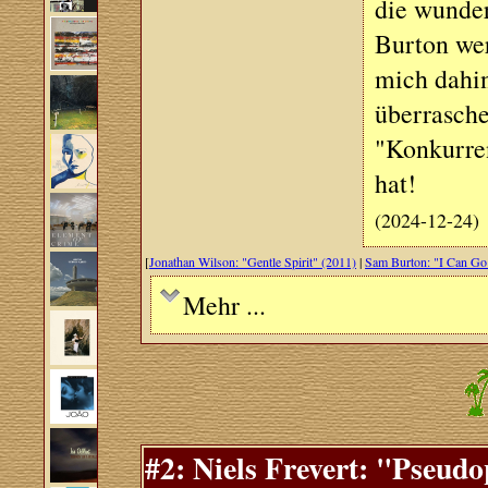
die wunde
Burton wer
mich dahin
überrasche
"Konkurren
hat!
(2024-12-24)
[
Jonathan Wilson: "Gentle Spirit" (2011)
|
Sam Burton: "I Can Go
Mehr ...
#2: Niels Frevert: "Pseud