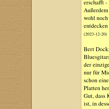
erschafft 
Außerdem s
wohl noch 
entdecken 
(2023-12-20)
Bert Dockx
Bluesgitarr
der einzig
nur für Mi
schon eine
Platten he
Gut, dass 
ist, in de