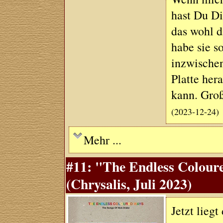
hast Du Di
das wohl di
habe sie s
inzwischen
Platte her
kann. Gro
(2023-12-24)
Mehr ...
#11: "The Endless Colour
(Chrysalis, Juli 2023)
Jetzt lieg