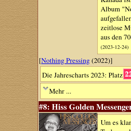
Album "Not
aufgefalle
zeitlose Mu
aus den 7
(2023-12-24)
[
Nothing Pressing
(2022)]
2
Die Jahrescharts 2023: Platz
Mehr ...
#8: Hiss Golden Messenge
Um es kla