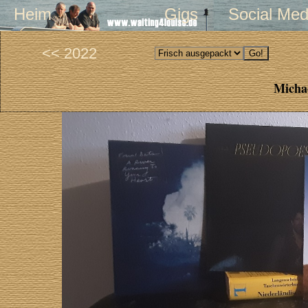
Heim
Gigs
Social Med
<< 2022
Michae