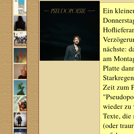
Ein klein
Donnersta
Hofliefera
Verzögeru
nächste: d
am Montag
Platte dan
Starkregen
Zeit zum P
"Pseudopoe
wieder zu 
Texte, die
(oder trau