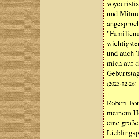
voyeuristi
und Mitmus
angesproche
"Familiena
wichtigste
und auch T
mich auf 
Geburtsta
(2023-02-26)
Robert For
meinem Her
eine große
Lieblingsp