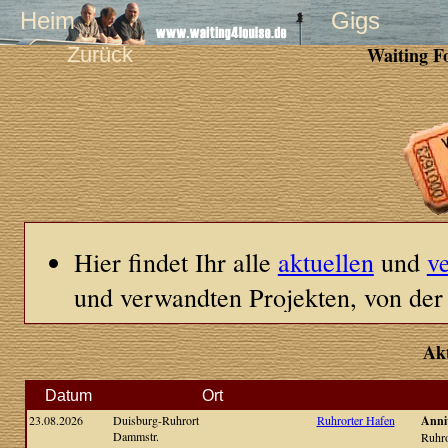
Heim
Gigs
Zurück
Waiting F
Hier findet Ihr alle
aktuellen
und
v
und verwandten Projekten, von de
Goch
1992 bis hin zu aktuellen Ne
Ak
Bei vielen Terminen gibt es Links 
Konzertkritiken, Wegbeschreibunge
Datum
Ort
23.08.2026
Duisburg-Ruhrort
Ruhrorter Hafen
Anni
Für die Zukunft sind noch Termine
Dammstr.
Ruhro