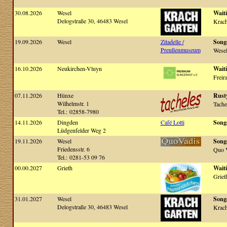
30.08.2026
Wesel
Waiti
Delogstraße 30, 46483 Wesel
Krach
19.09.2026
Wesel
Zitadelle /
Song
Preußenmuseum
Wesel
16.10.2026
Neukirchen-Vluyn
Waiti
Freir
07.11.2026
Hünxe
Rusty
Wilhelmstr. 1
Tache
Tel.: 02858-7980
14.11.2026
Dingden
Café Lotti
Song
Lüdgenfelder Weg 2
19.11.2026
Wesel
Song
Friedensstr. 6
Quo 
Tel.: 0281-53 09 76
00.00.2027
Grieth
Waiti
Griet
31.01.2027
Wesel
Song
Delogstraße 30, 46483 Wesel
Krach