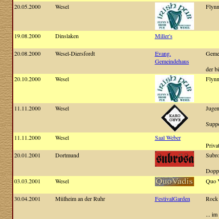
20.05.2000
Wesel
Flynn
19.08.2000
Dinslaken
Miller's
20.08.2000
Wesel-Diersfordt
Evang.
Gemei
Gemeindehaus
der b
20.10.2000
Wesel
Flynn
11.11.2000
Wesel
Jugen
Suppo
11.11.2000
Wesel
Saal Weber
Priva
20.01.2001
Dortmund
Subr
Doppe
03.03.2001
Wesel
Quo 
30.04.2001
Mülheim an der Ruhr
FestivalGarden
Rock
... i