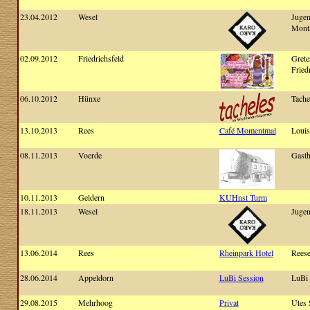
23.04.2012
Wesel
Jugen
Monta
02.09.2012
Friedrichsfeld
Grete
Fried
06.10.2012
Hünxe
Tache
13.10.2013
Rees
Café Momentmal
Louis
08.11.2013
Voerde
Gast
10.11.2013
Geldern
KUHnst Turm
18.11.2013
Wesel
Jugen
13.06.2014
Rees
Rheinpark Hotel
Reese
28.06.2014
Appeldorn
LuBi Session
LuBi 
29.08.2015
Mehrhoog
Privat
Utes 