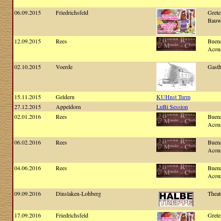
06.09.2015
Friedrichsfeld
Grete
Bauw
12.09.2015
Rees
Buena
Acous
02.10.2015
Voerde
Gast
15.11.2015
Geldern
KUHnst Turm
27.12.2015
Appeldorn
LuBi Session
02.01.2016
Rees
Buena
Acous
06.02.2016
Rees
Buena
Acous
04.06.2016
Rees
Buena
Acous
09.09.2016
Dinslaken-Lohberg
Theat
17.09.2016
Friedrichsfeld
Grete