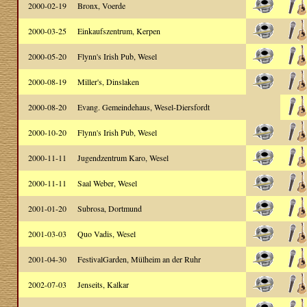
2000-02-19
Bronx, Voerde
2000-03-25
Einkaufszentrum, Kerpen
2000-05-20
Flynn's Irish Pub, Wesel
2000-08-19
Miller's, Dinslaken
2000-08-20
Evang. Gemeindehaus, Wesel-Diersfordt
2000-10-20
Flynn's Irish Pub, Wesel
2000-11-11
Jugendzentrum Karo, Wesel
2000-11-11
Saal Weber, Wesel
2001-01-20
Subrosa, Dortmund
2001-03-03
Quo Vadis, Wesel
2001-04-30
FestivalGarden, Mülheim an der Ruhr
2002-07-03
Jenseits, Kalkar