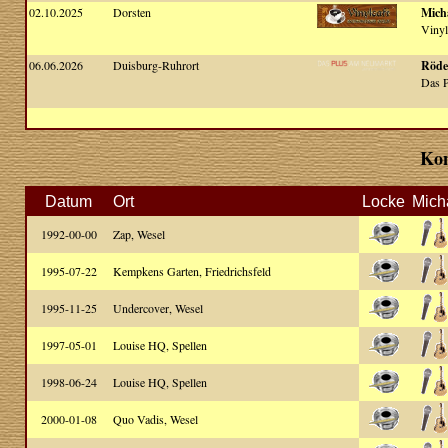
02.10.2025
Dorsten
Micha
Vinyl
06.06.2026
Duisburg-Ruhrort
Röde
Das 
Kon
Datum
Ort
Locke
Mich
1992-00-00
Zap, Wesel
1995-07-22
Kempkens Garten, Friedrichsfeld
1995-11-25
Undercover, Wesel
1997-05-01
Louise HQ, Spellen
1998-06-24
Louise HQ, Spellen
2000-01-08
Quo Vadis, Wesel