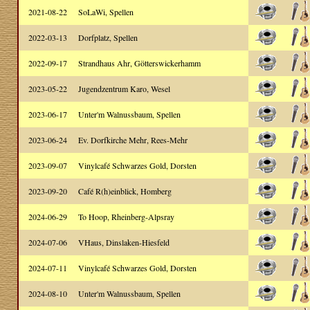
2021-08-22
SoLaWi, Spellen
2022-03-13
Dorfplatz, Spellen
2022-09-17
Strandhaus Ahr, Götterswickerhamm
2023-05-22
Jugendzentrum Karo, Wesel
2023-06-17
Unter'm Walnussbaum, Spellen
2023-06-24
Ev. Dorfkirche Mehr, Rees-Mehr
2023-09-07
Vinylcafé Schwarzes Gold, Dorsten
2023-09-20
Café R(h)einblick, Homberg
2024-06-29
To Hoop, Rheinberg-Alpsray
2024-07-06
VHaus, Dinslaken-Hiesfeld
2024-07-11
Vinylcafé Schwarzes Gold, Dorsten
2024-08-10
Unter'm Walnussbaum, Spellen