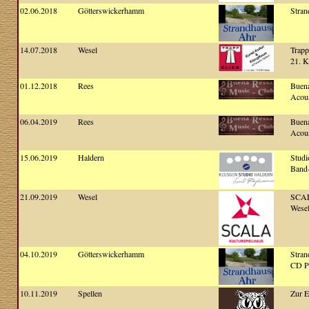
02.06.2018
Götterswickerhamm
Stran
14.07.2018
Wesel
Trapp
21. K
01.12.2018
Rees
Buena
Acous
06.04.2019
Rees
Buena
Acous
15.06.2019
Haldern
Studi
Band-
21.09.2019
Wesel
SCAL
Wesel
04.10.2019
Götterswickerhamm
Stran
CD Pr
10.11.2019
Spellen
Zur E