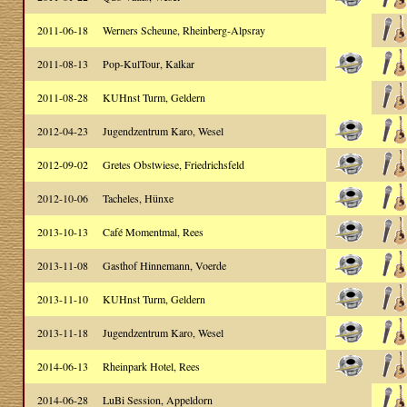
2011-06-18
Werners Scheune, Rheinberg-Alpsray
2011-08-13
Pop-KulTour, Kalkar
2011-08-28
KUHnst Turm, Geldern
2012-04-23
Jugendzentrum Karo, Wesel
2012-09-02
Gretes Obstwiese, Friedrichsfeld
2012-10-06
Tacheles, Hünxe
2013-10-13
Café Momentmal, Rees
2013-11-08
Gasthof Hinnemann, Voerde
2013-11-10
KUHnst Turm, Geldern
2013-11-18
Jugendzentrum Karo, Wesel
2014-06-13
Rheinpark Hotel, Rees
2014-06-28
LuBi Session, Appeldorn