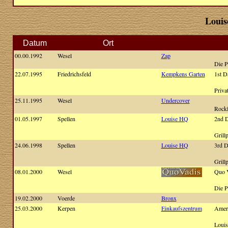
Louis
Datum
Ort
00.00.1992
Wesel
Zap
Die P
22.07.1995
Friedrichsfeld
Kempkens Garten
1st D
Priva
25.11.1995
Wesel
Undercover
Rockf
01.05.1997
Spellen
Louise HQ
2nd D
Grill
24.06.1998
Spellen
Louise HQ
3rd D
Grill
08.01.2000
Wesel
Quo 
Die P
19.02.2000
Voerde
Bronx
25.03.2000
Kerpen
Einkaufszentrum
Amer
Louis