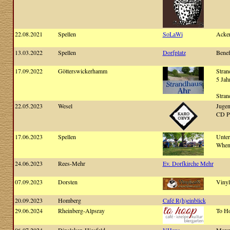
22.08.2021
Spellen
SoLaWi
Acke
13.03.2022
Spellen
Dorfplatz
Benef
17.09.2022
Götterswickerhamm
Stran
5 Jah
Stran
22.05.2023
Wesel
Jugen
CD P
17.06.2023
Spellen
Unte
When 
24.06.2023
Rees-Mehr
Ev. Dorfkirche Mehr
07.09.2023
Dorsten
Vinyl
20.09.2023
Homberg
Café R(h)einblick
29.06.2024
Rheinberg-Alpsray
To H