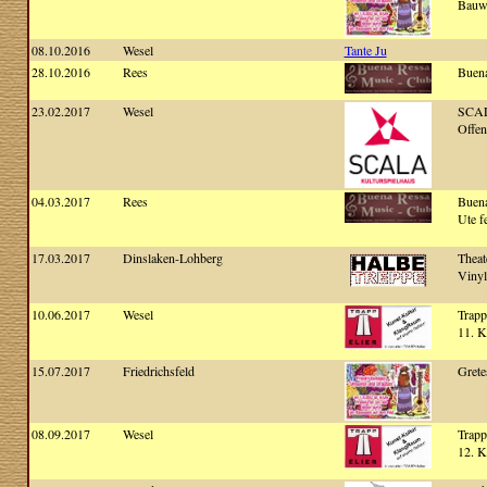
Bauw
08.10.2016
Wesel
Tante Ju
28.10.2016
Rees
Buena
23.02.2017
Wesel
SCAL
Offen
04.03.2017
Rees
Buena
Ute fe
17.03.2017
Dinslaken-Lohberg
Theat
Vinyl
10.06.2017
Wesel
Trapp
11. K
15.07.2017
Friedrichsfeld
Grete
08.09.2017
Wesel
Trapp
12. K