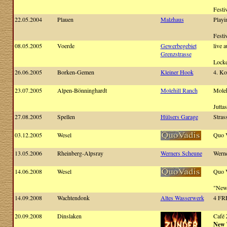
Festi
22.05.2004
Plauen
Malzhaus
Playi
Festi
08.05.2005
Voerde
Gewerbegebiet
live 
Grenzstrasse
Locke
26.06.2005
Borken-Gemen
Kleiner Hook
4. Ko
23.07.2005
Alpen-Bönninghardt
Molehill Ranch
Moleh
Jutta
27.08.2005
Spellen
Hülsers Garage
Stras
03.12.2005
Wesel
Quo 
13.05.2006
Rheinberg-Alpsray
Werners Scheune
Werne
14.06.2008
Wesel
Quo 
"New 
14.09.2008
Wachtendonk
Altes Wasserwerk
4 FRE
20.09.2008
Dinslaken
Café 
New 