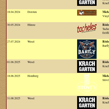
Krach
18.04.2024
Dorsten
Micha
Vinyl
30.05.2024
Hünxe
Röde
Tache
Eröff
27.07.2024
Wesel
Röde
Barfl
01.06.2025
Wesel
Röde
Krach
18.06.2025
Homberg
Micha
Stövi'
31.08.2025
Wesel
Röde
Krach