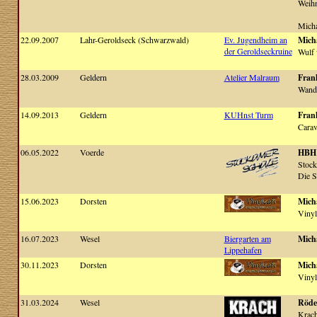
Weihn
Seit 2024 gibt es ein Duo mit dem S
Micha
Ostersonntag erstmalig im Krachgar
22.09.2007
Lahr-Geroldseck (Schwarzwald)
Ev. Jugendheim an
Micha
der Geroldseckruine
Wulf w
& Micha" aufgetreten ist.
28.03.2009
Geldern
Atelier Malraum
Frank
Wand
14.09.2013
Geldern
KUHnst Turm
Fran
Carav
06.05.2022
Voerde
HBH
Stock
Die S
15.06.2023
Dorsten
Micha
Vinyl
16.07.2023
Wesel
Biergarten am
Micha
Lippehafen
30.11.2023
Dorsten
Micha
Vinyl
31.03.2024
Wesel
Röde
Krach