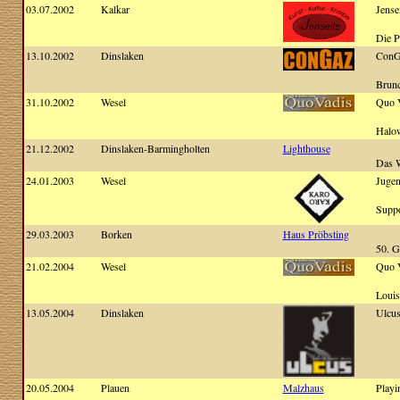
03.07.2002
Kalkar
Jense
Die P
13.10.2002
Dinslaken
ConG
Brun
31.10.2002
Wesel
Quo 
Halo
21.12.2002
Dinslaken-Barmingholten
Lighthouse
Das W
24.01.2003
Wesel
Jugen
Suppo
29.03.2003
Borken
Haus Pröbsting
50. G
21.02.2004
Wesel
Quo 
Louis
13.05.2004
Dinslaken
Ulcu
20.05.2004
Plauen
Malzhaus
Playi