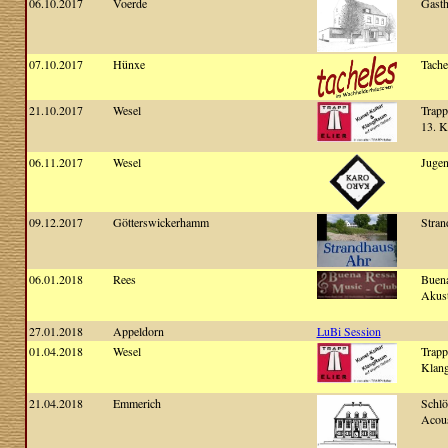
06.10.2017
Voerde
Gast
07.10.2017
Hünxe
Tache
21.10.2017
Wesel
Trapp
13. K
06.11.2017
Wesel
Jugen
09.12.2017
Götterswickerhamm
Stran
06.01.2018
Rees
Buena
Akust
27.01.2018
Appeldorn
LuBi Session
01.04.2018
Wesel
Trapp
Klang
21.04.2018
Emmerich
Schlö
Acous