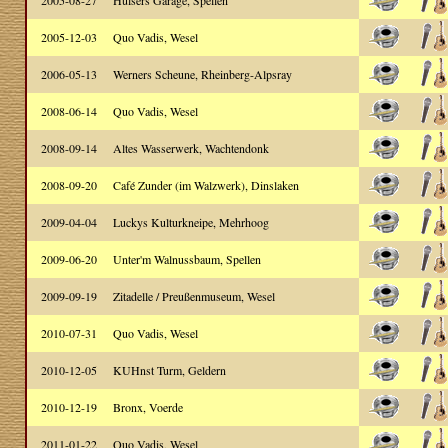
2005-08-27
Hülsers Garage, Spellen
2005-12-03
Quo Vadis, Wesel
2006-05-13
Werners Scheune, Rheinberg-Alpsray
2008-06-14
Quo Vadis, Wesel
2008-09-14
Altes Wasserwerk, Wachtendonk
2008-09-20
Café Zunder (im Walzwerk), Dinslaken
2009-04-04
Luckys Kulturkneipe, Mehrhoog
2009-06-20
Unter'm Walnussbaum, Spellen
2009-09-19
Zitadelle / Preußenmuseum, Wesel
2010-07-31
Quo Vadis, Wesel
2010-12-05
KUHnst Turm, Geldern
2010-12-19
Bronx, Voerde
2011-01-22
Quo Vadis, Wesel