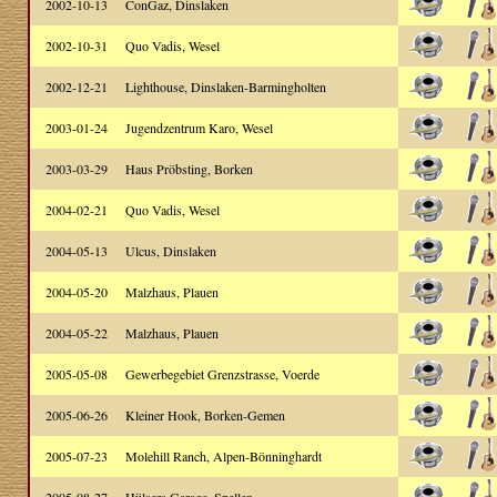
2002-10-13
ConGaz, Dinslaken
2002-10-31
Quo Vadis, Wesel
2002-12-21
Lighthouse, Dinslaken-Barmingholten
2003-01-24
Jugendzentrum Karo, Wesel
2003-03-29
Haus Pröbsting, Borken
2004-02-21
Quo Vadis, Wesel
2004-05-13
Ulcus, Dinslaken
2004-05-20
Malzhaus, Plauen
2004-05-22
Malzhaus, Plauen
2005-05-08
Gewerbegebiet Grenzstrasse, Voerde
2005-06-26
Kleiner Hook, Borken-Gemen
2005-07-23
Molehill Ranch, Alpen-Bönninghardt