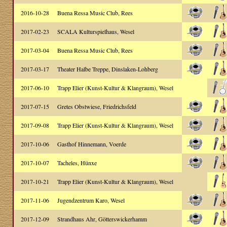
2016-10-28
Buena Ressa Music Club, Rees
2017-02-23
SCALA Kulturspielhaus, Wesel
2017-03-04
Buena Ressa Music Club, Rees
2017-03-17
Theater Halbe Treppe, Dinslaken-Lohberg
2017-06-10
Trapp Elier (Kunst-Kultur & Klangraum), Wesel
2017-07-15
Gretes Obstwiese, Friedrichsfeld
2017-09-08
Trapp Elier (Kunst-Kultur & Klangraum), Wesel
2017-10-06
Gasthof Hinnemann, Voerde
2017-10-07
Tacheles, Hünxe
2017-10-21
Trapp Elier (Kunst-Kultur & Klangraum), Wesel
2017-11-06
Jugendzentrum Karo, Wesel
2017-12-09
Strandhaus Ahr, Götterswickerhamm