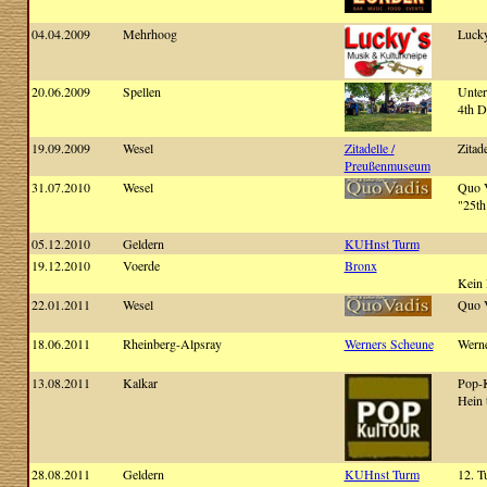
04.04.2009
Mehrhoog
Lucky
20.06.2009
Spellen
Unte
4th D
19.09.2009
Wesel
Zitadelle /
Zitad
Preußenmuseum
31.07.2010
Wesel
Quo 
"25th
05.12.2010
Geldern
KUHnst Turm
19.12.2010
Voerde
Bronx
Kein 
22.01.2011
Wesel
Quo 
18.06.2011
Rheinberg-Alpsray
Werners Scheune
Wern
13.08.2011
Kalkar
Pop-
Hein 
28.08.2011
Geldern
KUHnst Turm
12. T