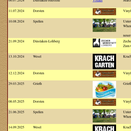
06.07.2024
Dinslaken-Hiesfeld
VHaus
Marcu
11.07.2024
Dorsten
Vinyl
10.08.2024
Spellen
Unte
When 
neuer
21.09.2024
Dinslaken-Lohberg
Zeche
Zum 
13.10.2024
Wesel
Krach
12.12.2024
Dorsten
Vinyl
29.03.2025
Grieth
Griet
08.05.2025
Dorsten
Vinyl
21.06.2025
Spellen
Unte
When 
14.09.2025
Wesel
Krach