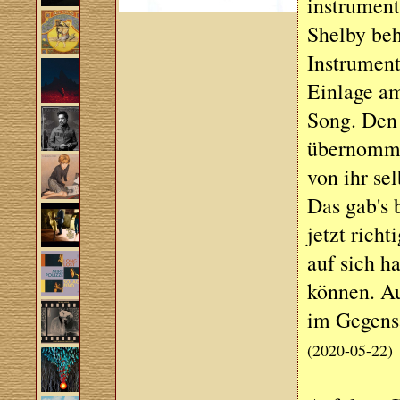
instrumenti
Shelby beh
Instrument
Einlage am
Song. Den 
übernomme
von ihr se
Das gab's 
jetzt rich
auf sich h
können. Auf
im Gegensa
(2020-05-22)