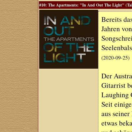
#10: The Apartments: "In And Out The Light" (Talit
Bereits da
Jahren von
Songschrei
Seelenbal
(2020-09-25)
Der Austra
Gitarrist 
Laughing 
Seit einig
aus seiner
etwas beka