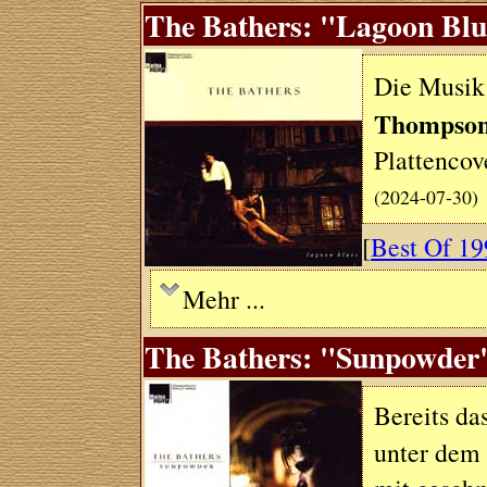
The Bathers: "Lagoon Blu
Die Musik
Thompso
Plattencove
(2024-07-30)
[
Best Of 19
Mehr ...
The Bathers: "Sunpowder"
Bereits da
unter de