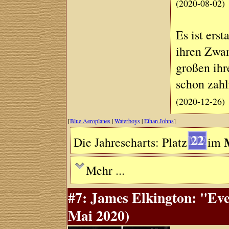
(2020-08-02)
Es ist ers
ihren Zwan
großen ihr
schon zahl
(2020-12-26)
[
Blue Aeroplanes
|
Waterboys
|
Ethan Johns
]
22
Die Jahrescharts: Platz
im
Mehr ...
#7: James Elkington: "Eve
Mai 2020)