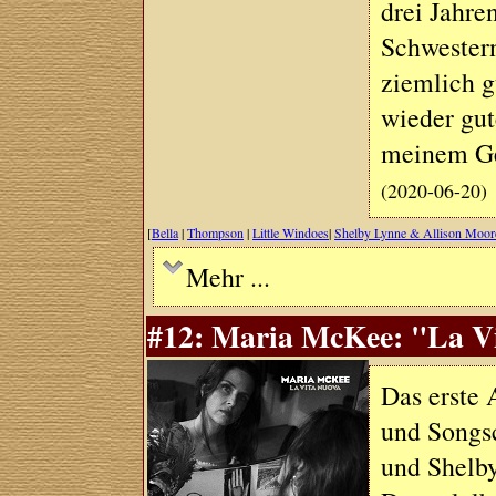
drei Jahre
Schwester
ziemlich g
wieder gu
meinem G
(2020-06-20)
[
Bella
|
Thompson
|
Little Windoes
|
Shelby Lynne & Allison Moor
Mehr ...
#12: Maria McKee: "La Vi
Das erste 
und Songs
und Shelby