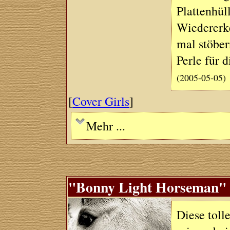
Plattenhül
Wiedererke
mal stöber
Perle für d
(2005-05-05)
[
Cover Girls
]
Mehr ...
"Bonny Light Horseman" (
Diese toll