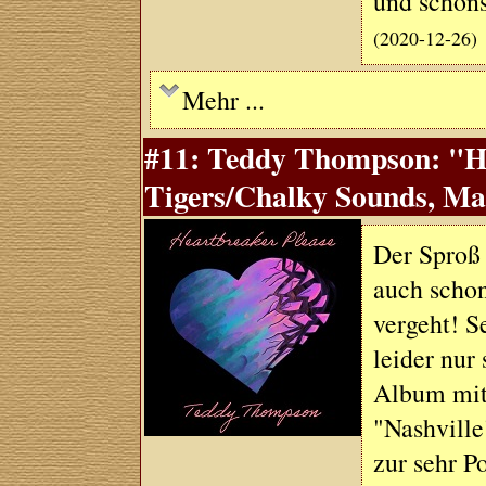
und schöns
(2020-12-26)
Mehr ...
#11: Teddy Thompson: "He
Tigers/Chalky Sounds, Ma
Der Sproß 
auch schon
vergeht! S
leider nur
Album mit 
"Nashville
zur sehr P