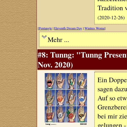
Tradition 
(2020-12-26)
[
Pentangle
|
Eleventh Dream Day
|
Wintres Woma
]
Mehr ...
#8: Tunng: "Tunng Present
Nov. 2020)
Ein Doppe
sagen daz
Auf so et
Grenzbere
bei mir zi
gelungen -