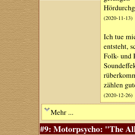
Hördurchg
(2020-11-13)
Ich tue mi
entsteht, 
Folk- und
Soundeffek
rüberkommt
zählen gu
(2020-12-26)
Mehr ...
#9: Motorpsycho: "The All