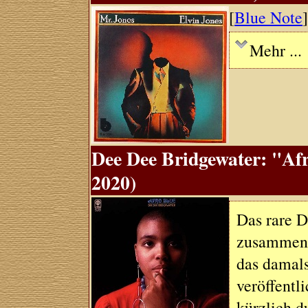
[
Blue Note
Mehr ...
Dee Dee Bridgewater: "Afr
2020)
Das rare D
zusammen m
das damal
veröffentl
kürzlich d