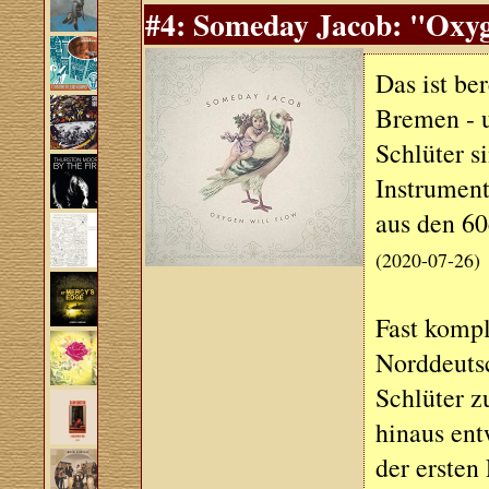
#4: Someday Jacob: "Oxyg
Das ist be
Bremen - u
Schlüter s
Instrument
aus den 60
(2020-07-26)
Fast kompl
Norddeuts
Schlüter z
hinaus ent
der ersten