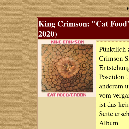
W
King Crimson: "Cat Food
2020)
Pünktlich 
Crimson Si
Entstehun
Poseidon",
anderem um
vom verga
ist das ke
Seite ersc
Album