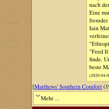
nach den
Eine mut
fremder 
Iain Mat
verfeine
"Ethiop
"Feed It
finde. U
beste Ma
(2020-04-0
[
Matthews' Southern Comfort
(1
Mehr ...