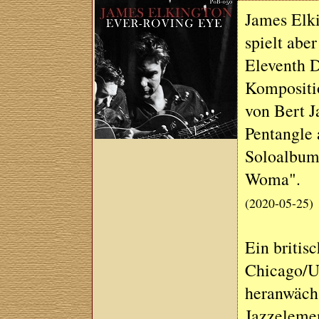
James Elki
spielt abe
Eleventh D
Kompositio
von Bert J
Pentangle 
Soloalbum
Woma".
(2020-05-25)
Ein britis
Chicago/U
heranwächs
Jazzeleme