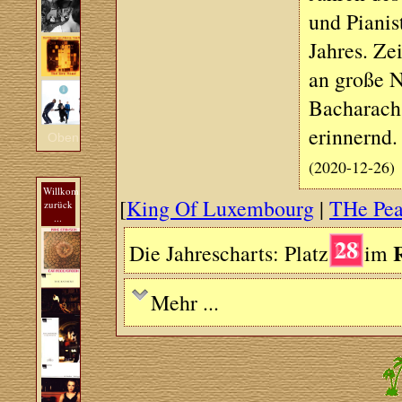
und Piani
Jahres. Ze
an große 
Bacharach 
erinnernd.
Oben
(2020-12-26)
Willkommen
[
King Of Luxembourg
|
THe Pear
zurück
...
28
Die Jahrescharts: Platz
im
Mehr ...