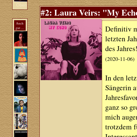
Oben
#2: Laura Veirs: "My Echo
Auch
Definitiv 
gut ...
letzten Ja
des Jahres
(2020-11-06)
In den let
Sängerin 
Jahresfavo
ganz so gr
mich augen
trotzdem f
Interessan