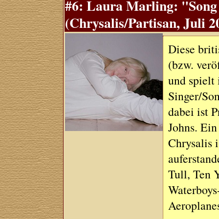
#6: Laura Marling: "Song
(Chrysalis/Partisan, Juli 2
Diese brit
(bzw. verö
und spielt
Singer/Son
dabei ist 
Johns. Ein
Chrysalis 
auferstand
Tull, Ten 
Waterboys-
Aeroplanes