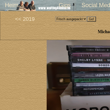
Heim
Gigs
Social Med
<< 2019
Michae