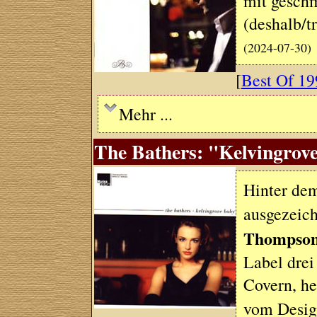
mit geschm
(deshalb/
(2024-07-30)
[
Best Of 19
Mehr ...
The Bathers: "Kelvingrove
Hinter dem
ausgezeich
Thompso
Label drei
Covern, he
vom Desi