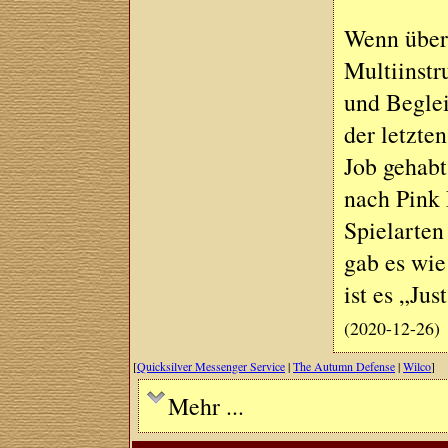
Wenn über
Multiinstr
und Beglei
der letzte
Job gehabt
nach Pink 
Spielarten
gab es wie
ist es „Ju
(2020-12-26)
[
Quicksilver Messenger Service
|
The Autumn Defense
|
Wilco
]
Mehr ...