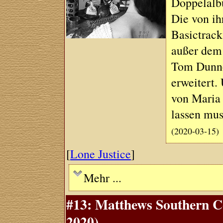
Doppelalb
Die von i
Basictrack
außer dem
Tom Dunne
erweitert.
von Maria 
lassen mus
(2020-03-15)
[
Lone Justice
]
Mehr ...
#13: Matthews Southern 
2020)