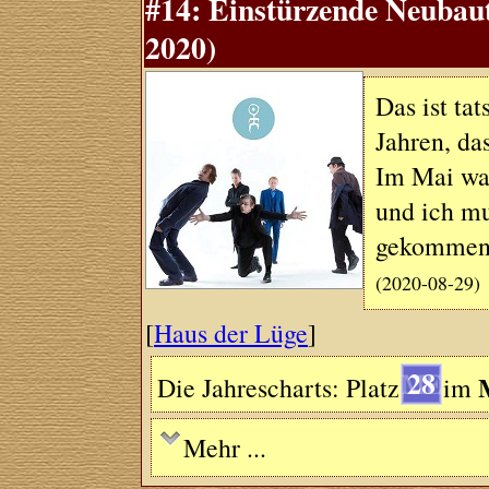
#14: Einstürzende Neubau
2020)
Das ist ta
Jahren, das
Im Mai war
und ich mu
gekommen i
(2020-08-29)
[
Haus der Lüge
]
28
Die Jahrescharts: Platz
im
Mehr ...