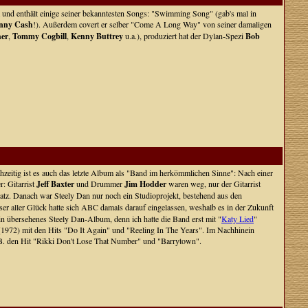
m und enthält einige seiner bekanntesten Songs: "Swimming Song" (gab's mal in
nny Cash
!). Außerdem covert er selber "Come A Long Way" von seiner damaligen
her
,
Tommy Cogbill
,
Kenny Buttrey
u.a.), produziert hat der Dylan-Spezi
Bob
hzeitig ist es auch das letzte Album als "Band im herkömmlichen Sinne": Nach einer
: Gitarrist
Jeff Baxter
und Drummer
Jim Hodder
waren weg, nur der Gitarrist
atz. Danach war Steely Dan nur noch ein Studioprojekt, bestehend aus den
r aller Glück hatte sich ABC damals darauf eingelassen, weshalb es in der Zukunft
in übersehenes Steely Dan-Album, denn ich hatte die Band erst mit "
Katy Lied
"
(1972) mit den Hits "Do It Again" und "Reeling In The Years". Im Nachhinein
 z.B. den Hit "Rikki Don't Lose That Number" und "Barrytown".