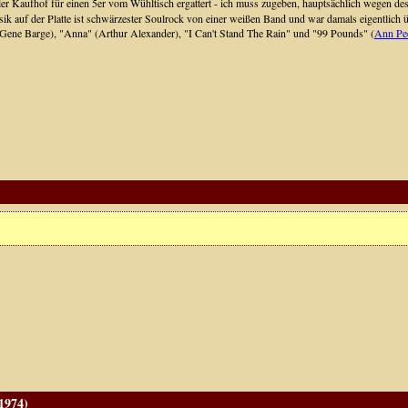
r Kaufhof für einen 5er vom Wühltisch ergattert - ich muss zugeben, hauptsächlich wegen de
k auf der Platte ist schwärzester Soulrock von einer weißen Band und war damals eigentlich ü
 (Gene Barge), "Anna" (Arthur Alexander), "I Can't Stand The Rain" und "99 Pounds" (
Ann Pe
1974)