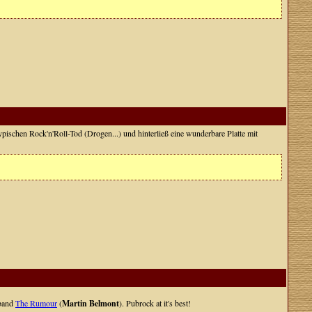
ischen Rock'n'Roll-Tod (Drogen...) und hinterließ eine wunderbare Platte mit
band
The Rumour
(
Martin Belmont
). Pubrock at it's best!