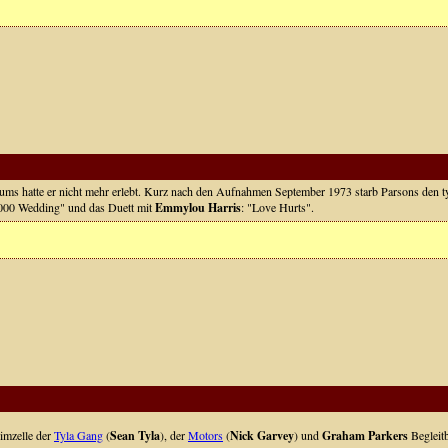
ums hatte er nicht mehr erlebt. Kurz nach den Aufnahmen September 1973 starb Parsons den typ
000 Wedding" und das Duett mit
Emmylou Harris
: "Love Hurts".
imzelle der
Tyla Gang
(
Sean Tyla
), der
Motors
(
Nick Garvey
) und
Graham Parkers
Begleit