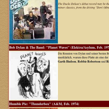
The Ducks Deluxe's debut record may be the p
minor classics, from the driving "Don't Mi
Bob Dylan & The Band: "Planet Waves" (Elektra/Asylum, Feb. 197
Die Reunion von Dylan und seiner besten Be
unerklärlich, warum diese Platte als eine 
Garth Hudson
,
Robbie Robertson
und
R
Humble Pie: "Thunderbox" (A&M, Feb. 1974)