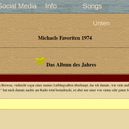
Social Media
Info
Songs
Unten
Michaels Favoriten 1974
Das Album des Jahres
Browne, vielleicht sogar eines meines Lieblingsalben überhaupt, das ich damals, wie viele 
" hat mich damals nachts am Radio total beeindruckt, ist aber nur einer von vielen sehr gute