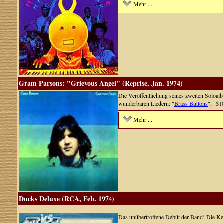
Mehr ...
Gram Parsons: "Grievous Angel" (Reprise, Jan. 1974)
Die Veröffentlichung seines zweiten Soloalb
wunderbaren Liedern: "
Brass Buttons
", "$1
Mehr ...
Ducks Deluxe (RCA, Feb. 1974)
Das unübertroffene Debüt der Band! Die Ke