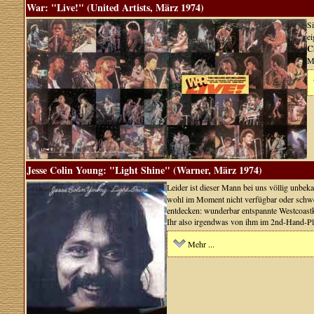
War: "Live!" (United Artists, März 1974)
S
e
C
M
Jesse Colin Young: "Light Shine" (Warner, März 1974)
Leider ist dieser Mann bei uns völlig unbek
wohl im Moment nicht verfügbar oder schwein
entdecken: wunderbar entspannte Westcoastk
Ihr also irgendwas von ihm im 2nd-Hand-
Mehr ...