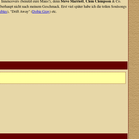
s Innencovers (benutzt eure Maus!), denn
Steve Marriott
,
Clem Clempson
& Co.
berhaupt nicht nach meinem Geschmack. Erst viel später habe ich die tollen Soulsongs
ebles
), "Drift Away" (
Dobie Gray
) etc.