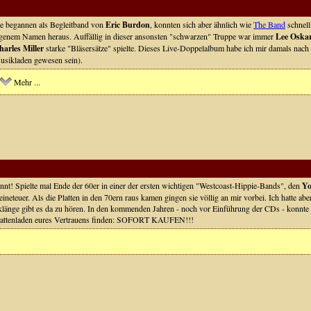
ie begannen als Begleitband von
Eric Burdon
, konnten sich aber ähnlich wie
The Band
schnell
igenem Namen heraus. Auffällig in dieser ansonsten "schwarzen" Truppe war immer
Lee Oska
harles Miller
starke "Bläsersätze" spielte. Dieses Live-Doppelalbum habe ich mir damals nach
usikladen gewesen sein).
Mehr ...
annt! Spielte mal Ende der 60er in einer der ersten wichtigen "Westcoast-Hippie-Bands", den
Yo
eteuer. Als die Platten in den 70ern raus kamen gingen sie völlig an mir vorbei. Ich hatte a
länge gibt es da zu hören. In den kommenden Jahren - noch vor Einführung der CDs - konnte ic
Plattenladen eures Vertrauens finden: SOFORT KAUFEN!!!