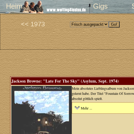
Heim
Gigs
<< 1973
Jackson Browne: "Late For The Sky" (Asylum, Sept. 1974)
Mein absolutes Lieblingsalbum von Jackson 
gelernt habe. Der Titel "Fountain Of Sorrow
absolut göttlich spielt.
Mehr ...