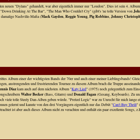
elen neuen "Dylans" gehandelt, war aber eigentlich immer nur "Loudon". Dies ist sein 4. Albu
, "Down Drinking At The Bar", "The Man Who Couldn't Cry" (gibt's 'ne tolle Version von
Joh
e damalige Nashville-Mafia (
Mack Gayden
,
Reggie Young
,
Pig Robbins
,
Johnny Christop
ittes Album einer der wichtigsten Bands der 70er und auch einer meiner Lieblingsbands! Gleic
ngen, anstrengenden und frustrierenden Tournee zu diesem Album brach die Truppe auseinander
ennis Diaz
kam auch auf dem nächsten Album "
Katy Lied
" (1975) noch gelegentlich zum Eins
ongschreibern
Walter Becker
(Bass, Gitarre) und
Donald Fagan
(Gesang, Keyboards). Zu unse
ch viele tolle Steely Dan-Alben geben würde. "Pretzel Logic" war zu Unrecht für mich lange e
nnen gelernt und kannte von den drei Vorgängern eigentlich nur das Debüt "
Can't Buy Thrill
" 
trachtet ist aber auch dieses Album nicht zu verachten und enthält ein paar exzellente Songs,