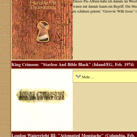
Dieses Pie-Album habe ich damals im Wesele
waren mir damals kaum ein Begriff. Die Musi
zu schätzen gelernt: "Groovin' With Jesus"
King Crimson: "Starless And Bible Black" (Island/EG, Feb. 1974)
Mehr ...
Loudon Wainwright III: "Attempted Moustache" (Columbia, Feb. 