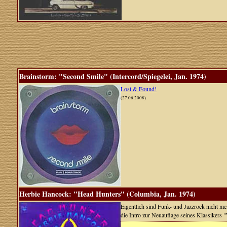
Brainstorm: "Second Smile" (Intercord/Spiegelei, Jan. 1974)
Lost & Found!
(27.06.2008)
Herbie Hancock: "Head Hunters" (Columbia, Jan. 1974)
Eigentlich sind Funk- und Jazzrock nicht 
die Intro zur Neuauflage seines Klassikers 