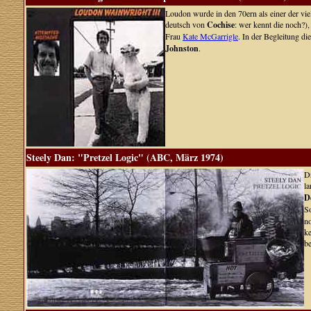
Loudon wurde in den 70ern als einer der vi
deutsch von
Cochise
: wer kennt die noch?)
Frau
Kate McGarrigle
. In der Begleitung di
Johnston
.
Steely Dan: "Pretzel Logic" (ABC, März 1974)
Dr
la
D
S
no
ke
be