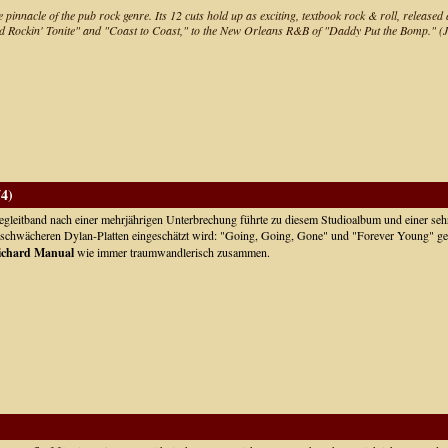
innacle of the pub rock genre. Its 12 cuts hold up as exciting, textbook rock & roll, released
nd Rockin' Tonite" and "Coast to Coast," to the New Orleans R&B of "Daddy Put the Bomp." (J.
4)
gleitband nach einer mehrjährigen Unterbrechung führte zu diesem Studioalbum und einer sehr
der schwächeren Dylan-Platten eingeschätzt wird: "Going, Going, Gone" und "Forever Young"
ichard Manual
wie immer traumwandlerisch zusammen.