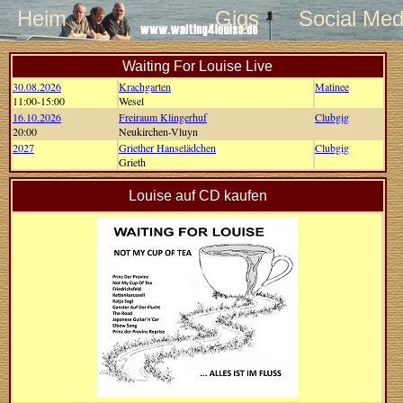
Heim
Gigs
Social Med
Waiting For Louise Live
30.08.2026
Krachgarten
Matinee
11:00-15:00
Wesel
16.10.2026
Freiraum Klingerhuf
Clubgig
20:00
Neukirchen-Vluyn
2027
Griether Hanselädchen
Clubgig
Grieth
Louise auf CD kaufen