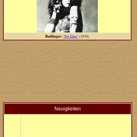
Badfinger:
"No Dice"
(1970)
Neuigkeiten