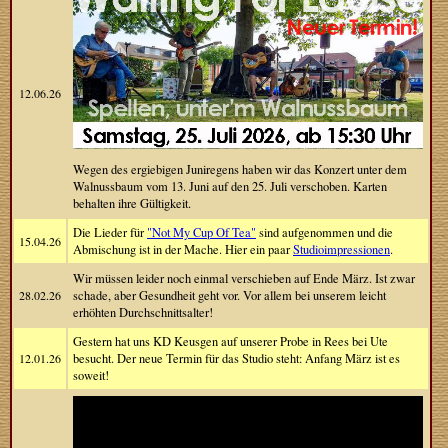
12.06.26
Wegen des ergiebigen Juniregens haben wir das Konzert unter dem
Walnussbaum vom 13. Juni auf den 25. Juli verschoben. Karten
behalten ihre Gültigkeit.
Die Lieder für
"Not My Cup Of Tea"
sind aufgenommen und die
15.04.26
Abmischung ist in der Mache. Hier ein paar
Studioimpressionen
.
Wir müssen leider noch einmal verschieben auf Ende März. Ist zwar
28.02.26
schade, aber Gesundheit geht vor. Vor allem bei unserem leicht
erhöhten Durchschnittsalter!
Gestern hat uns KD Keusgen auf unserer Probe in Rees bei Ute
12.01.26
besucht. Der neue Termin für das Studio steht: Anfang März ist es
soweit!