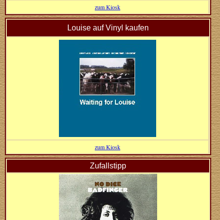
zum Kiosk
Louise auf Vinyl kaufen
zum Kiosk
Zufallstipp