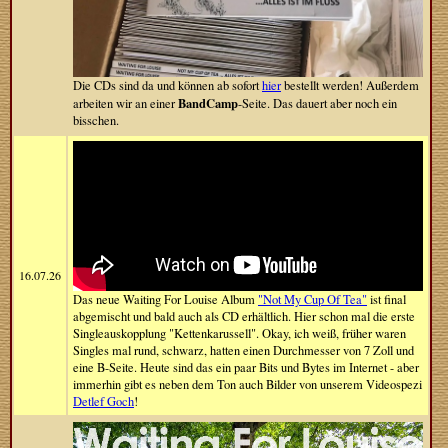
Die CDs sind da und können ab sofort
hier
bestellt werden! Außerdem
BandCamp
arbeiten wir an einer
-Seite. Das dauert aber noch ein
bisschen.
16.07.26
Das neue Waiting For Louise Album
"Not My Cup Of Tea"
ist final
abgemischt und bald auch als CD erhältlich. Hier schon mal die erste
Singleauskopplung "Kettenkarussell". Okay, ich weiß, früher waren
Singles mal rund, schwarz, hatten einen Durchmesser von 7 Zoll und
eine B-Seite. Heute sind das ein paar Bits und Bytes im Internet - aber
immerhin gibt es neben dem Ton auch Bilder von unserem Videospezi
Detlef Goch
!