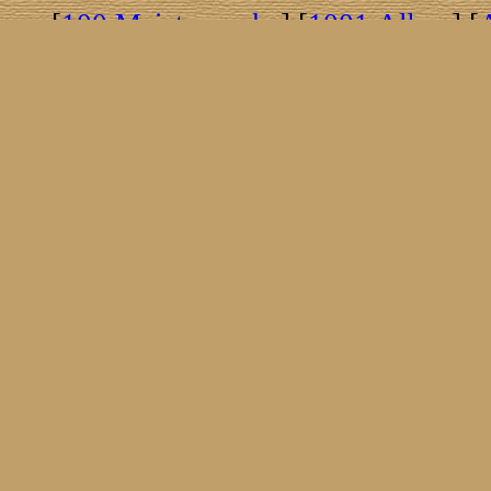
[
100 Meisterwerke
] [
1001 Alben
] [
[
Brasil!
] [
Tim Buckley
] [
Catacombo
[
Covergirls
] [
Cover The Cover
] [
Cover
[
Nick Drake
] [
Drummer/Singer/Song
[
Fakebook
] [
Fender
] [
Flyin
[
Gibson ES 335
] [
Gibson Firebird
] [
G
[
Impressum
] [
Impulse!
] [
Infomate
[
Jumboladies
] [
Kiosk
] [
Live Classic
[
Musikdatenbank
] [
Musings In Stere
[
Pressestimmen
] [
Rain Meditation
] [
R
[
Rotation
] [
Rusty Nails
] [
Songs To 
[
Statistik
] [
Steel
] [
Telecaster
] [
A T
[
© Webmaster:
Micha