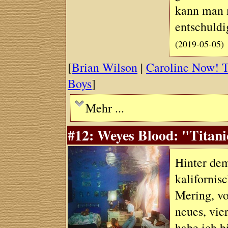
kann man m
entschuldi
(2019-05-05)
[
Brian Wilson
|
Caroline Now! 
Boys
]
Mehr ...
#12: Weyes Blood: "Titani
Hinter de
kalifornis
Mering, vo
neues, vie
habe ich b