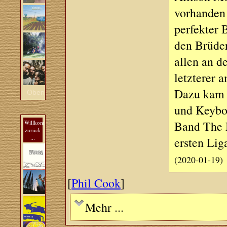
vorhanden 
perfekter 
den Brüder
allen an d
letzterer 
Dazu kam z
Oben
und Keyboa
Band The N
Willkommen
zurück
...
ersten Liga
(2020-01-19)
[
Phil Cook
]
Mehr ...