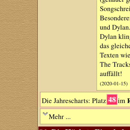
Songschrei
Besonderen
und Dylan
Dylan kli
das gleich
Texten wi
The Tracks
auffällt!
(2020-01-15)
48
Die Jahrescharts: Platz
im
Mehr ...