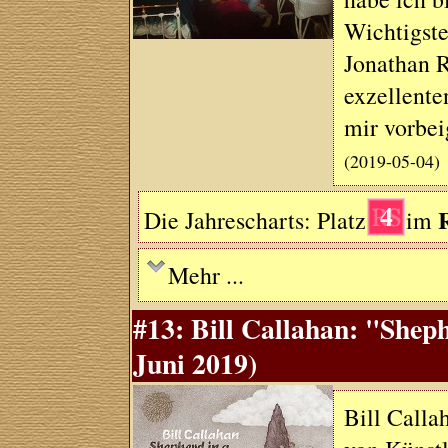
Wichtigste
Jonathan R
exzellente
mir vorbei
(2019-05-04)
4
Die Jahrescharts: Platz
im
Mehr ...
#13: Bill Callahan: "Shep
Juni 2019)
Bill Calla