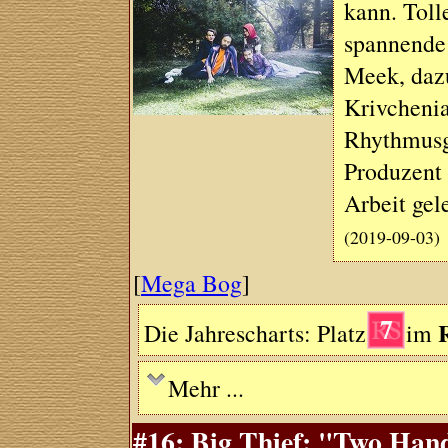
kann. Toll
spannende 
Meek, daz
Krivcheni
Rhythmusg
Produzent 
Arbeit gele
(2019-09-03)
[
Mega Bog
]
7
Die Jahrescharts: Platz
im
Mehr ...
#16: Big Thief: "Two Han