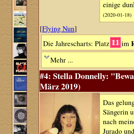
einige dun
(2020-01-18)
[
Flying Nun
]
11
Die Jahrescharts: Platz
im
Mehr ...
#4: Stella Donnelly: "Bew
März 2019)
Das gelung
Sängerin u
nach mein
Jurado un