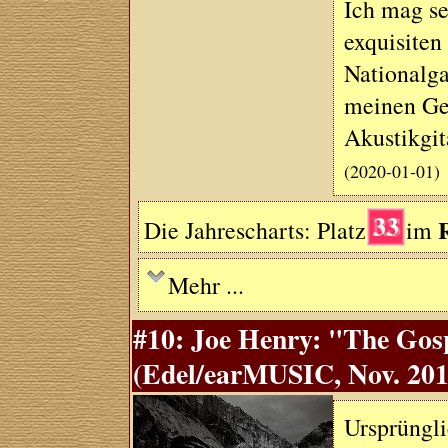
Ich mag s
exquisiten
Nationalga
meinen Ge
Akustikgit
(2020-01-01)
33
Die Jahrescharts: Platz
im
Mehr ...
#10: Joe Henry: "The Gos
(Edel/earMUSIC, Nov. 201
Ursprüngli