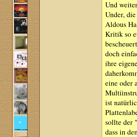
Und weiter
Under, die
Aldous Ha
Kritik so 
bescheuert
doch einfa
ihre eigen
daherkomme
eine oder
Multiinstr
ist natürl
Plattenlab
sollte der
dass in de