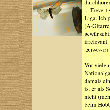
durchhören
... Frevert
Liga. Ich 
(A-Gitarre
gewünscht,
irrelevant.
(2019-09-15)
Vor vielen
Nationalg
damals ein
ist er als
nicht (meh
beim Hobby