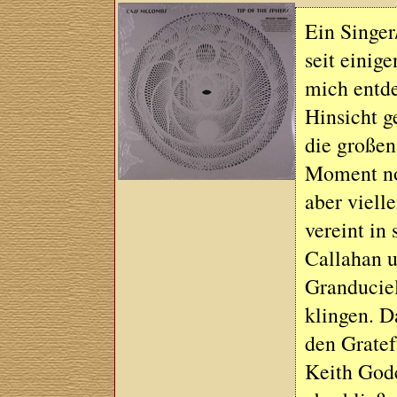
Ein Singer
seit einige
mich entde
Hinsicht g
die großen
Moment no
aber viell
vereint in 
Callahan 
Granduciel
klingen. D
den Gratef
Keith God