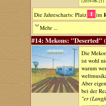
(2019-06-21)
1
Die Jahrescharts: Platz
im
Mehr ...
#14: Mekons: "Deserted" (
Die Mekons
ist wohl n
warum werd
weltmusika
Aber eigen
bei der Re
"er (Langf
zusammen