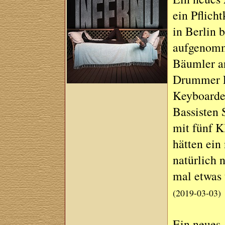
ein Pflich
in Berlin 
aufgenomme
Bäumler an
Drummer E
Keyboarde
Bassisten
mit fünf 
hätten ein
natürlich 
mal etwas 
(2019-03-03)
Ein neues