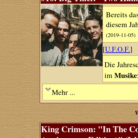
Bereits da
diesem Jah
(2019-11-05)
[
U.F.O.F.
]
Die Jahresc
Musike
im
Mehr ...
W
King Crimson: "In The Co