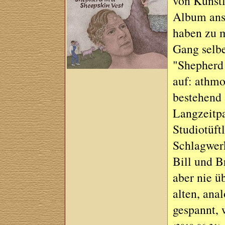
von Künstl
Album ans
haben zu 
Gang selbe
"Shepherd 
auf: athmo
bestehend 
Langzeitp
Studiotüft
Schlagwerk
Bill und B
aber nie ü
alten, ana
gespannt, 