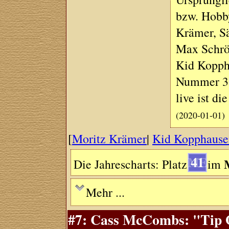
bzw. Hobby
Krämer, S
Max Schrö
Kid Koppha
Nummer 3 
live ist di
(2020-01-01)
[
Moritz Krämer
|
Kid Kopphause
41
Die Jahrescharts: Platz
im
Mehr ...
#7: Cass McCombs: "Tip O