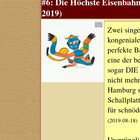
#6: Die Höchste Eisenbahn
2019)
Zwei singe
kongeniale
perfekte B
eine der b
sogar DIE 
nicht mehr
Hamburg si
Schallplat
für schnöd
(2019-08-18)
Ursprüngli