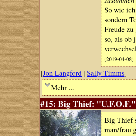
So wie ich
sondern To
Freude zu 
so, als o
verwechsel
(2019-04-08)
[
Jon Langford
|
Sally Timms
]
Mehr ...
#15: Big Thief: "U.F.O.F.
Big Thief 
man/frau 