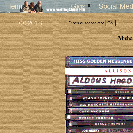
Heim
Gigs
Social Med
<< 2018
Michae