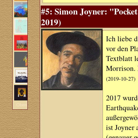
#5: Simon Joyner: "Pocke
2019)
Ich liebe 
vor den Pl
Textblatt 
Morrison. 
(2019-10-27)
2017 wurd
Oben
Earthquake
außergewö
ist Joyner 
(genauer g