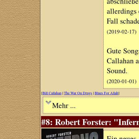
abschließe
allerdings
Fall schad
(2019-02-17)
Gute Songs
Callahan 
Sound.
(2020-01-01)
[
Bill Callahan
|
The War On Drugs
|
Blues For Allah
]
Mehr ...
#8: Robert Forster: "Infe
Ein neues 