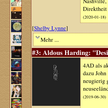
Nashville, 
Direktheit
(2020-01-18)
[
Shelby Lynne
]
Mehr ...
#3: Aldous Harding: "Desi
4AD als ak
dazu John 
neugierig
neuseeländ
(2019-06-30)