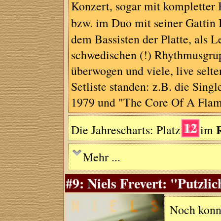
Konzert, sogar mit kompletter B
bzw. im Duo mit seiner Gattin
dem Bassisten der Platte, als 
schwedischen (!) Rhythmusgru
überwogen und viele, live selt
Setliste standen: z.B. die Sin
1979 und "The Core Of A Fl
12
Die Jahrescharts: Platz
im
Mehr ...
#9: Niels Frevert: "Putzli
Noch konnt