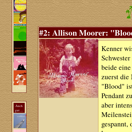
#2: Allison Moorer: "Blood
Kenner wis
Schwester 
beide eine
zuerst die
"Blood" is
Oben
Pendant zu
aber inten
Auch
gut ...
Meilenstei
gespannt,