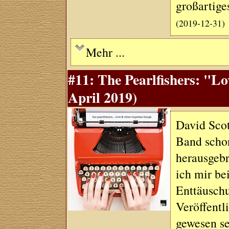
großartig
(2019-12-31)
Mehr ...
#11: The Pearlfishers: "L
April 2019)
David Scot
Band scho
herausgebr
ich mir be
Enttäuschu
Veröffent
gewesen se