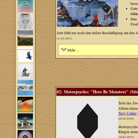
beson
Gute
Glei
Eine
Prod
Jetzt fehlt nur noch eine tiefere Beschäftigung mit den
(11.01.2017)
Mehr ...
#2: Motorpsycho: "Here Be Monsters" (Sti
Trotz des Zw
Album einzus
Terry Callier
(20.02.2016)
Motorpsychos
Rängen meiner
(18.01.2017)