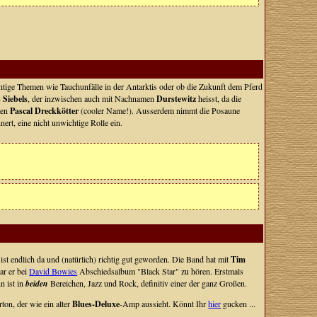
htige Themen wie Tauchunfälle in der Antarktis oder ob die Zukunft dem Pferd
 Siebels
, der inzwischen auch mit Nachnamen
Durstewitz
heisst, da die
ten
Pascal Dreckkötter
(cooler Name!). Ausserdem nimmt die Posaune
ert, eine nicht unwichtige Rolle ein.
ist endlich da und (natürlich) richtig gut geworden. Die Band hat mit
Tim
ar er bei
David Bowies
Abschiedsalbum "Black Star" zu hören. Erstmals
n ist in
beiden
Bereichen, Jazz und Rock, definitiv einer der ganz Großen.
on, der wie ein alter
Blues-Deluxe
-Amp aussieht. Könnt Ihr
hier
gucken ...