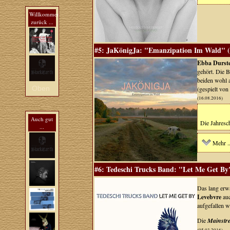
Willkommen
zurück ...
#5: JaKönigJa: "Emanzipation Im Wald" (B
Ebba Durst
gehört. Die B
beiden wohl 
Oben
(gespielt von
(16.08.2016)
Auch gut
Die Jahresch
...
Mehr ..
#6: Tedeschi Trucks Band: "Let Me Get By"
Das lang erw
Levebvre
auc
aufgefallen w
Die
Mainstre