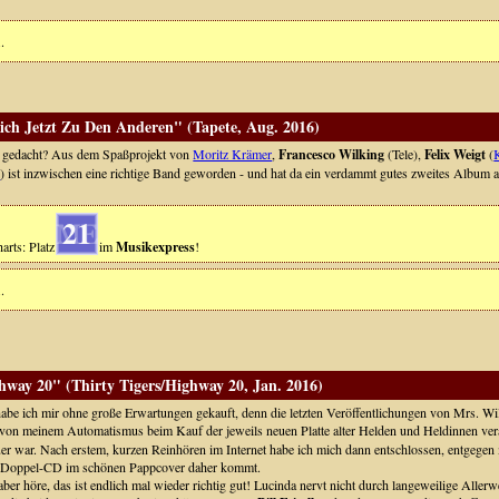
.
ich Jetzt Zu Den Anderen" (Tapete, Aug. 2016)
s gedacht? Aus dem Spaßprojekt von
Moritz Krämer
,
Francesco Wilking
(Tele),
Felix Weigt
(
d
) ist inzwischen eine richtige Band geworden - und hat da ein verdammt gutes zweites Album a
21
arts: Platz
im
Musikexpress
!
.
hway 20" (Thirty Tigers/Highway 20, Jan. 2016)
habe ich mir ohne große Erwartungen gekauft, denn die letzten Veröffentlichungen von Mrs. Wil
 von meinem Automatismus beim Kauf der jeweils neuen Platte alter Helden und Heldinnen ver
uer war. Nach erstem, kurzen Reinhören im Internet habe ich mich dann entschlossen, entgegen
s Doppel-CD im schönen Pappcover daher kommt.
 aber höre, das ist endlich mal wieder richtig gut! Lucinda nervt nicht durch langeweilige All