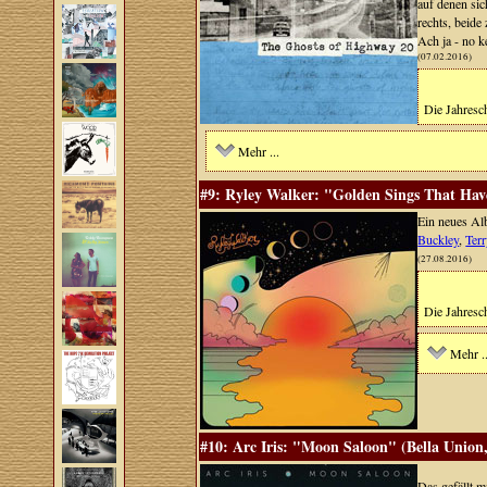
auf denen sic
rechts, beide 
Ach ja - no k
(07.02.2016)
Die Jahresch
Mehr ...
#9: Ryley Walker: "Golden Sings That Hav
Ein neues A
Buckley
,
Terr
(27.08.2016)
Die Jahresch
Mehr ..
#10: Arc Iris: "Moon Saloon" (Bella Union
Das gefällt m