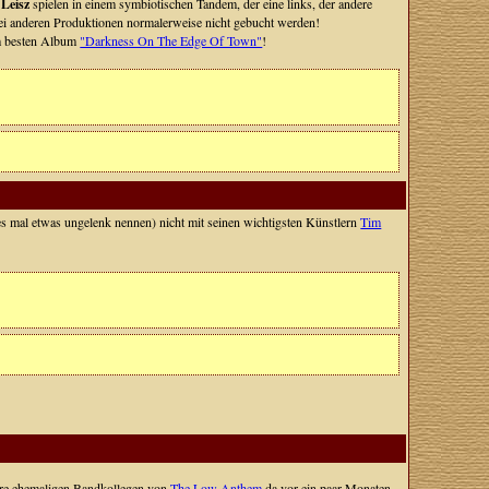
 Leisz
spielen in einem symbiotischen Tandem, der eine links, der andere
 bei anderen Produktionen normalerweise nicht gebucht werden!
m besten Album
"Darkness On The Edge Of Town"
!
 es mal etwas ungelenk nennen) nicht mit seinen wichtigsten Künstlern
Tim
hre ehemaligen Bandkollegen von
The Low Anthem
da vor ein paar Monaten