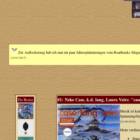
Zur Auflockerung hab ich mal ein paar Jahresplatzierungen vom Roadtracks-Magazi
(15.01.2017)
#1: Neko Case, k.d. lang, Laura Veirs: "case
Die Besten
Musik ist ke
Spannungsbere
(23.06.2016)
Mein verdient
Durc