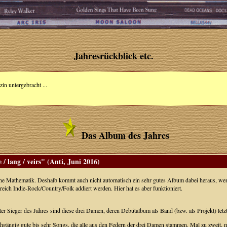
Jahresrückblick etc.
n untergebracht ...
Das Album des Jahres
 / lang / veirs" (Anti, Juni 2016)
ine Mathematik. Deshalb kommt auch nicht automatisch ein sehr gutes Album dabei heraus, wen
ich Indie-Rock/Country/Folk addiert werden. Hier hat es aber funktioniert.
er Sieger des Jahres sind diese drei Damen, deren Debütalbum als Band (bzw. als Projekt) letzt
hgängig gute bis sehr Songs, die alle aus den Federn der drei Damen stammen. Mal zu zweit, mal