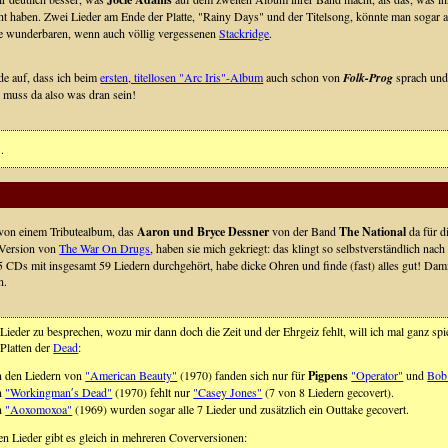
ht haben. Zwei Lieder am Ende der Platte, "Rainy Days" und der Titelsong, könnte man sogar 
ie wunderbaren, wenn auch völlig vergessenen
Stackridge
.
ade auf, dass ich beim
ersten, titellosen "Arc Iris"-Album
auch schon von
Folk-Prog
sprach und
muss da also was dran sein!
.
von einem Tributealbum, das
Aaron und Bryce Dessner
von der Band
The National
da für d
 Version von
The War On Drugs
, haben sie mich gekriegt: das klingt so selbstverständlich nac
 5 CDs mit insgesamt 59 Liedern durchgehört, habe dicke Ohren und finde (fast) alles gut! Damit
n.
9 Lieder zu besprechen, wozu mir dann doch die Zeit und der Ehrgeiz fehlt, will ich mal ganz spi
 Platten der
Dead
:
 den Liedern von
"American Beauty"
(1970) fanden sich nur für
Pigpens
"Operator"
und
Bob
n
"Workingman′s Dead"
(1970) fehlt nur
"Casey Jones"
(7 von 8 Liedern gecovert).
n
"Aoxomoxoa"
(1969) wurden sogar alle 7 Lieder und zusätzlich ein Outtake gecovert.
en Lieder gibt es gleich in mehreren Coverversionen: