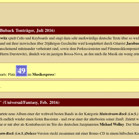
uback Tonträger, Juli 2016)
ewitz
spielt Cello und Keyboards und singt dazu sehr merkwürdige deutsche Texte über so wic
and mit ihrer inzwischen über 20jährigen Geschichte wird komplettiert durch Gitarrist
Jacobus
anscheinend miteinander verheiratet sind, sowie dem Perkussionisten und Filmmusikkomponis
 Herrn Durstewitz), ähnlich wie im jazzigen Bossa-Nova, an den mich die Musik ein wenig erinn
49
arts: Platz
im
Musikexpress
!
.
 (Universal/Fantasy, Feb. 2016)
artete neue Album einer der weltweit besten Bands in der Kategorie
Mainstream-Rock (i.w.S.)
h endlich wieder einen festen Bassisten - und zwar einer der allerbesten seiner Zunft. Zuletzt w
ar er mir aber als Kontrabassist im Trio des deutschen Jazzpianisten
Michael Wollny
. Der Man
am-Rock (i.w.S.)Deluxe
-Version steckt zusammen mit einer Bonus-CD in einem hübschen Kart