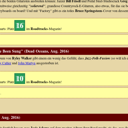
h die beiden Gitaristen ausbreiten können: Jazzer
Bill Frisell
und Pedal Steel-Studiocrack
Greg
zeitweise gleichzeitig
"solierend"
, grandiose Countryrock-E-Gitarren, also etwas, für das sie
eyboards on board! Und mit "Factory" gibt es ein tolles
Bruce Springsteen
-Cover von desse
16
arts: Platz
im
Roadtracks
-Magazin!
e Been Sung" (Dead Oceans, Aug. 2016)
lbum von
Ryley Walker
gibt einem ein wenig das Gefühl, dass
Jazz-Folk-Fusion
(so will ich
y Callier
und
John Martyn
ausgestorben ist.
10
arts: Platz
im
Roadtracks
-Magazin!
.
, Aug. 2016)
ir deutlich besser, was
Jocie Adams
auf dem zweiten Album ihrer Band macht, als das, was i