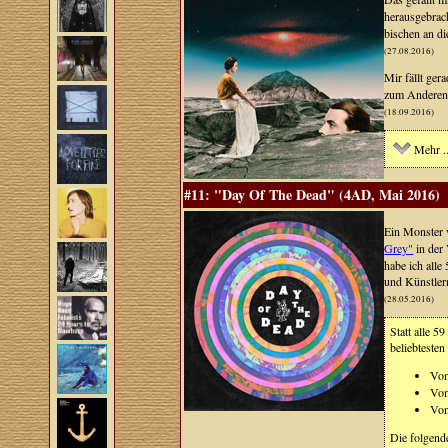
herausgebrac
bischen an d
(27.08.2016)
Mir fällt ger
zum Anderen 
(18.09.2016)
Mehr ..
#11: "Day Of The Dead" (4AD, Mai 2016)
Ein Monster 
Grey"
in der
habe ich alle
und Künstler
(28.05.2016)
Statt alle 5
beliebtesten
Von
Vo
Vo
Die folgend