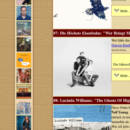
(05.03.2016)
Mehr ..
#7: Die Höchste Eisenbahn: "Wer Bringt M
Wer hätte da
Hansen Ban
(04.09.2016)
Die Jahresch
Mehr ..
#8: Lucinda Williams: "The Ghosts Of Hig
Diese Platte 
Neil Young
,
einfach zu te
immerhin al
Was ich jetzt