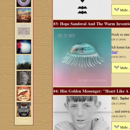
Mehr ..
#3: Hope Sandoval And The Warm Invention
Noch so eine 
(26.11.2016)
Ich kenne kau
Star
!
(18.01.2017)
Mehr ..
#4: Hiss Golden Messenger: "Heart Like A
M.C. Taylor
(26.11.2016)
... und entwi
(18.01.2017)
Oben
Mehr ..