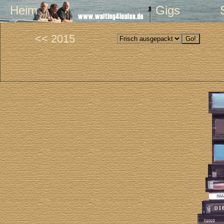
Heim
Gigs
<< 2015