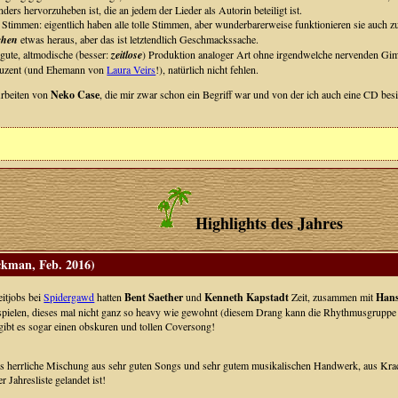
ders hervorzuheben ist, die an jedem der Lieder als Autorin beteiligt ist.
 Stimmen: eigentlich haben alle tolle Stimmen, aber wunderbarerweise funktionieren sie auch 
chen
etwas heraus, aber das ist letztendlich Geschmackssache.
 gute, altmodische (besser:
zeitlose
) Produktion analoger Art ohne irgendwelche nervenden Gim
uzent (und Ehemann von
Laura Veirs
!), natürlich nicht fehlen.
 Arbeiten von
Neko Case
, die mir zwar schon ein Begriff war und von der ich auch eine CD bes
Highlights des Jahres
ckman, Feb. 2016)
eitjobs bei
Spidergawd
hatten
Bent Saether
und
Kenneth Kapstadt
Zeit, zusammen mit
Han
pielen, dieses mal nicht ganz so heavy wie gewohnt (diesem Drang kann die Rhythmusgruppe 
gibt es sogar einen obskuren und tollen Coversong!
 herrliche Mischung aus sehr guten Songs und sehr gutem musikalischen Handwerk, aus Krach
 Jahresliste gelandet ist!