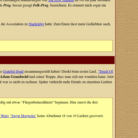
als
Prog
, besser gesagt
Folk-Prog
, bezeichnen. Es erinnert mich sogar ein
 die Assoziation zu
Stackridge
hatte: Zum Einen lässt mein Gedächtnis nach,
ie
Grateful Dead
zusammengestellt haben! Direkt beim ersten Lied,
"Touch Of
h
Adam Granduciel
und seiner Truppe, dass man sich nur wundern kann. Jetzt
 war so nicht zu rechnen. Später vielleicht mehr Details zu einzelnen Liedern
eßig mit etwas "Fliegenbeinezählerei" beginnen. Hier zuerst die drei
 Weirs
"Sugar Magnolia"
keine Abnehmer (8 von 10 Liedern gecovert).