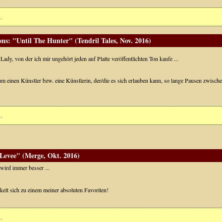
.
s: "Until The Hunter" (Tendril Tales, Nov. 2016)
Lady, von der ich mir ungehört jeden auf Platte veröffentlichten Ton kaufe ...
m einen Künstler bzw. eine Künstlerin, der/die es sich erlauben kann, so lange Pausen zwisc
.
 Levee" (Merge, Okt. 2016)
wird immer besser ...
ckelt sich zu einem meiner absoluten Favoriten!
.