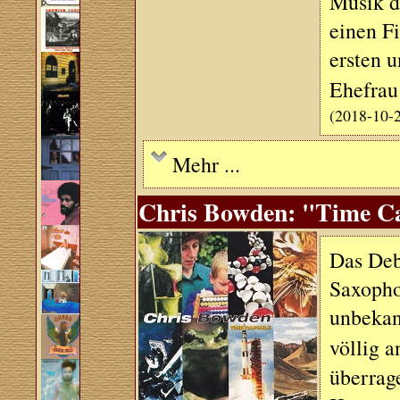
Musik d
einen Fi
ersten u
Ehefrau
(2018-10-
Mehr ...
Chris Bowden: "Time Cap
Das Deb
Saxopho
unbekan
völlig 
überrage