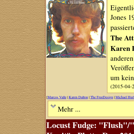
Eigentl
Jones 1
passier
The Att
Karen 
anderen
Veröffe
um kei
(2015-04-
[
Marcos Valle
|
Karen Dalton
|
The FreeDesign
|
Michael Hur
Mehr ...
Locust Fudge: "Flush"/"