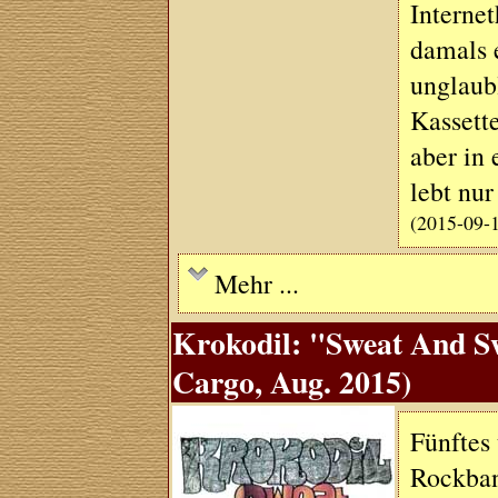
Interne
damals 
unglaub
Kassett
aber in
lebt nu
(2015-09-
Mehr ...
Krokodil: "Sweat And Sw
Cargo, Aug. 2015)
Fünftes
Rockban