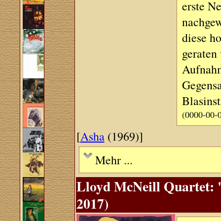
erste N
nachgew
diese h
geraten
Aufnahm
Gegensa
Blasins
(0000-00-
[
Asha
(1969)]
Mehr ...
Lloyd McNeill Quartet: 
2017)