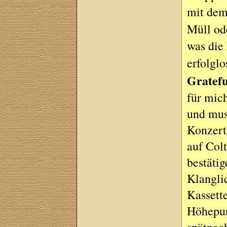
mit dem
Müll od
was die
erfolgl
Gratef
für mic
und mus
Konzert
auf Colt
bestäti
Klanglic
Kassett
Höhepun