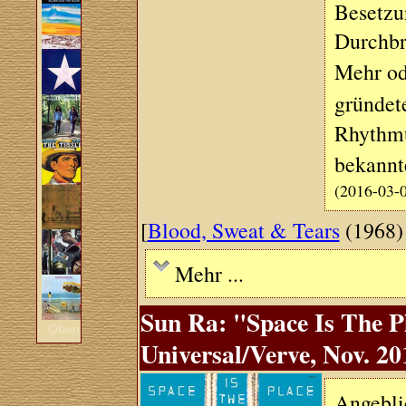
Besetzu
Durchbru
Mehr od
gründet
Rhythmu
bekannt
(2016-03-
[
Blood, Sweat & Tears
(1968)
Mehr ...
Sun Ra: "Space Is The P
Oben
Universal/Verve, Nov. 20
Angeblic