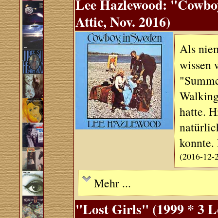
Lee Hazlewood: "Cowboy
Attic, Nov. 2016)
Als nie
wissen w
"Summer
Walking
hatte. H
natürlic
konnte.
(2016-12-
Mehr ...
"Lost Girls" (1999 * 3 