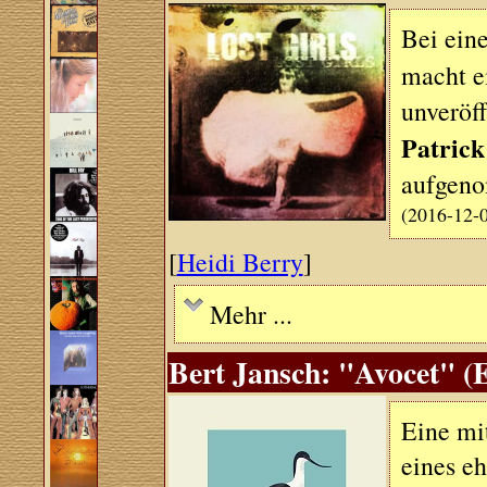
Bei ein
macht e
unveröff
Patrick
aufgeno
(2016-12-
[
Heidi Berry
]
Mehr ...
Bert Jansch: "Avocet" (E
Eine mi
eines eh