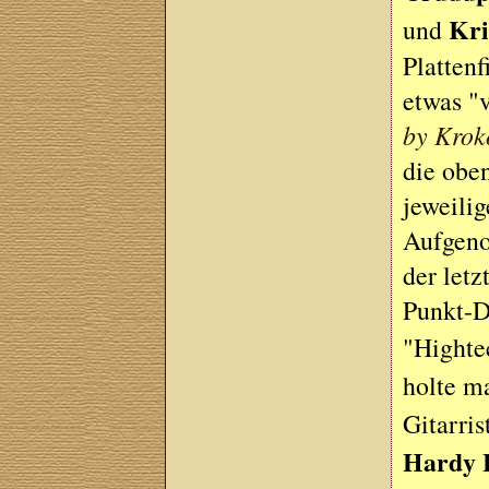
Kri
und
Platten
etwas "
by Kroko
die obe
jeweilig
Aufgeno
der letz
Punkt-D
"Highte
holte m
Gitarri
Hardy 