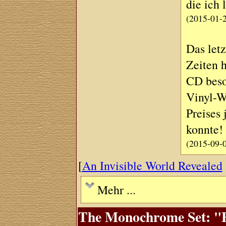
die ich 
(2015-01-
Das let
Zeiten h
CD besor
Vinyl-Wi
Preises 
konnte!
(2015-09-
[
An Invisible World Revealed
Mehr ...
The Monochrome Set: "El