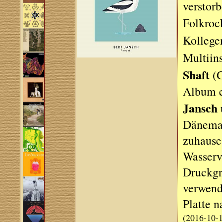
verstorb
Folkro
Kolleg
Multiin
Shaft
(G
Album e
Jansch 
Dänemar
zuhause
Wasserv
Druckgra
verwende
Platte n
(2016-10-