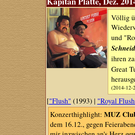
Kapitän Platte, Dez. 201
Völlig 
Wiederv
und "Ro
Schneid
ihren z
Great T
herausg
(2014-12-
[
"Flush"
(1993) |
"Royal Flush
MUZ Clu
Konzerthighlight:
dem 16.12., gegen Feieraben
mir inzwischen an's Herz g