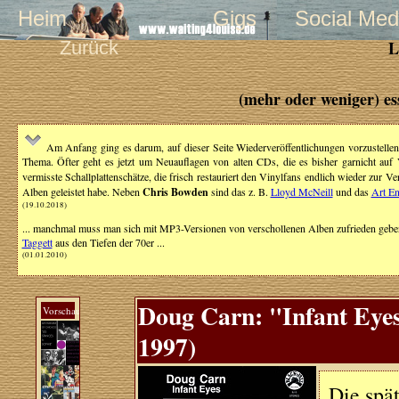
Heim
Gigs
Social Med
Zurück
L
(mehr oder weniger) es
Am Anfang ging es darum, auf dieser Seite Wiederveröffentlichungen vorzustellen,
Thema. Öfter geht es jetzt um Neuauflagen von alten CDs, die es bisher garnicht auf
vermisste Schallplattenschätze, die frisch restauriert den Vinylfans endlich wieder zur Ve
Alben geleistet habe. Neben
Chris Bowden
sind das z. B.
Lloyd McNeill
und das
Art E
(19.10.2018)
... manchmal muss man sich mit MP3-Versionen von verschollenen Alben zufrieden geben
Taggett
aus den Tiefen der 70er ...
(01.01.2010)
Doug Carn: "Infant Eyes
Vorschau
1997)
Die spä