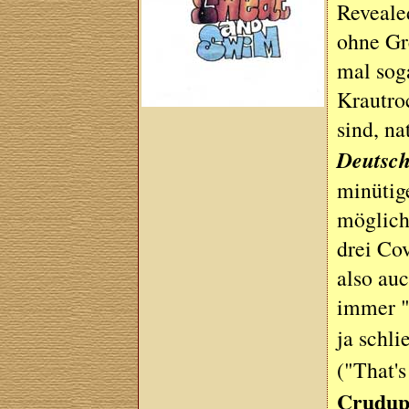
Revealed
ohne Gr
mal sog
Krautro
sind, na
Deutsc
minütig
möglich
drei Co
also au
immer "
ja schli
("That'
Crudu