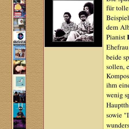
für toll
Beispiel
dem Alb
Pianist
Ehefra
beide sp
sollen,
Komposi
ihm ein
wenig s
Hauptth
sowie "
wunders