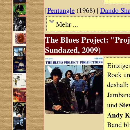
[
Pentangle
(1968) |
Dando Sha
Mehr ...
The Blues Project: "Proj
Sundazed, 2009)
Einziges
Rock un
deshalb
Jamband
Ste
und
Andy K
Band bl