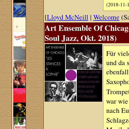
(2018-11-
[
Lloyd McNeill
|
Welcome
(Sa
Art Ensemble Of Chicago
Soul Jazz, Okt. 2018)
Für viel
und da s
ebenfall
Saxopho
Trompe
war wie
nach Eu
Schlagz