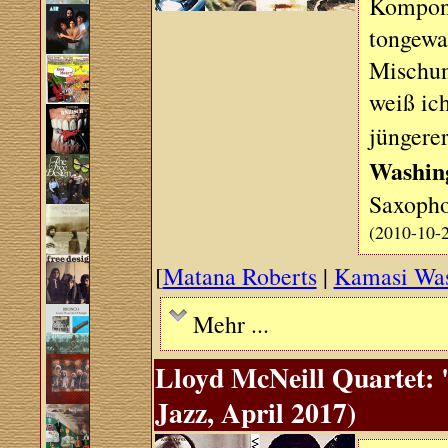
Komponis
tongewa
Mischun
weiß ich
jüngerer
Washin
Saxopho
(2010-10-
[
Matana Roberts
|
Kamasi Was
Mehr ...
Lloyd McNeill Quartet: 
Jazz, April 2017)