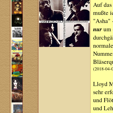
Auf das
mußte i
"Asha" -
nur
um e
durchgä
normale
Nummer 
Bläserqu
(2018-04-
Lloyd Mc
sehr erf
und Flöt
und Lehr