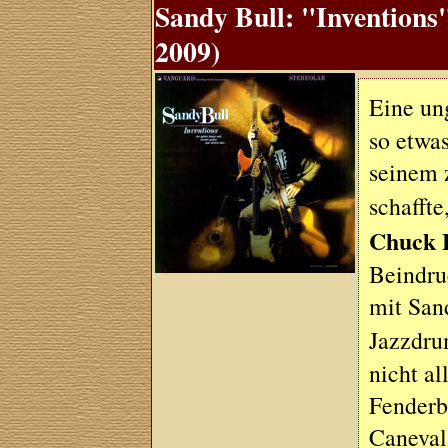
Sandy Bull: "Inventions
2009)
Eine un
so etwas
seinem 
schaffte
Chuck 
Beindru
mit San
Jazzdr
nicht al
Fenderb
Caneval