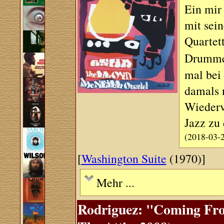
Ein mir 
mit sei
Quartett
Drumm
mal bei
damals n
Wiederv
Jazz zu
(2018-03-
[
Washington Suite
(1970)]
Mehr ...
Rodriguez: "Coming From