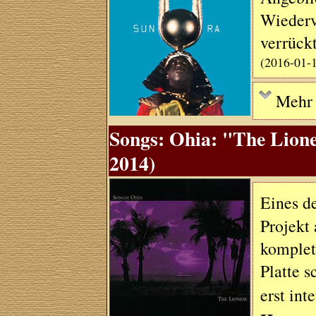
Wiederv
verrück
(2016-01-
Mehr .
Songs: Ohia: "The Lione
2014)
Eines d
Projekt 
komplet
Platte s
erst in