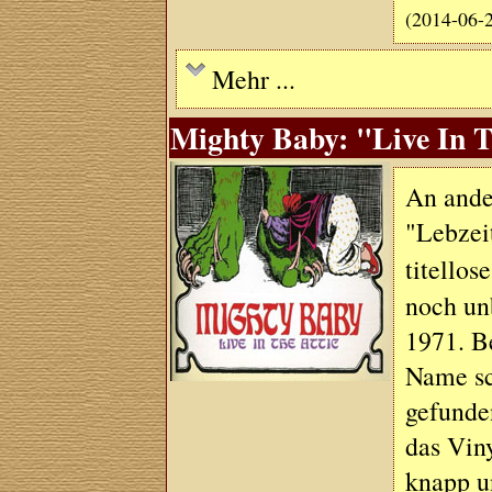
(2014-06-
Mehr ...
Mighty Baby: "Live In T
An ander
"Lebzei
titellos
noch un
1971. Be
Name sc
gefunde
das Vin
knapp un