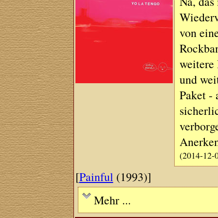
Na, das
Wiederv
von eine
Rockban
weitere 
und wei
Paket - 
sicherli
verborg
Anerke
(2014-12-
[
Painful
(1993)]
Mehr ...