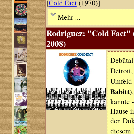
[
Cold Fact
(1970)]
Mehr ...
Rodriguez: "Cold Fact" (
2008)
Debütal
Detroit
Umfeld (
Babitt
)
kannte 
Hause i
den Dok
diesem 