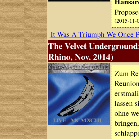
Hansar
Propose
(2015-11-
[
It Was A Triumph We Once 
The Velvet Underground
Rhino, Nov. 2014)
Zum Rec
Reunion
erstmali
lassen 
ohne we
bringen,
schlapp