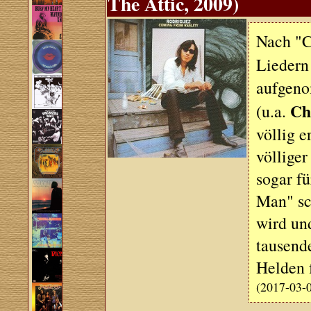
The Attic, 2009)
Nach "C
Liedern
aufgeno
Ch
(u.a.
völlig e
völliger
sogar f
Man" sc
wird un
tausende
Helden f
(2017-03-