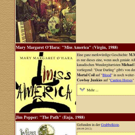
Mary Margaret O'Hara: "Miss America" (Virgin, 1988)
Eine ganz merkwürdige Geschichte:
M.M
es nur dieses eine, wenn auch geniale A
kanadischen Wundergitarristen
Michael
vorliegend: "Dear Darling" gibt's von d
Mortal Coil
auf "
Blood
" in noch weiter
Cowboy Junkies
auf "
Caution Horses
"
Mehr ...
Jim Pepper: "The Path" (Enja, 1988)
Gefunden in der
Grabbelkiste
.
(08.09.2012)