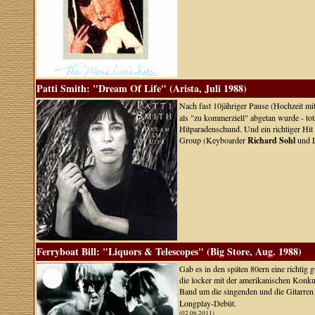
Patti Smith: "Dream Of Life" (Arista, Juli 1988)
Nach fast 10jähriger Pause (Hochzeit mi
als "zu kommerziell" abgetan wurde - to
Hitparadenschund. Und ein richtiger Hit 
Group (Keyboarder
Richard Sohl
und 
Ferryboat Bill: "Liquors & Telescopes" (Big Store, Aug. 1988)
Gab es in den späten 80ern eine richtig
die locker mit der amerikanischen Kon
Band um die singenden und die Gitarre
Longplay-Debüt.
(02.06.2011)