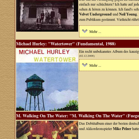
einfach nur schüchtern? Ich hatte auf je
sehen & hören zu können. Ich fand's se
Velvet Underground
und
Neil Young
.
zum Publikum gestimmt. Vielleicht rühr
Mehr ...
Michael Hurley: "Watertower" (Fundamental, 1988)
Ein recht unbekanntes Album des kauzig
(02.12.2008)
Mehr ...
M. Walking On The Water: "M. Walking On The Water" (Fuego
Das Debütalbum einer der besten deutsch
und Akkordeonspieler
Mike Pelzer
hatte