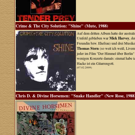
Crime & The City Solution: "Shine" (Mute, 1988)
Auf dem dritten Album hatte der austral
Umfeld geblieben war
Mick Harvey
, d
Freundin bzw. Ehefrau) und drei Musiker
Thomas Stern
(so weit ich weiß, Live
jeder im Film "Der Himmel über Berlin"
wenigen Konzerte damals: einmal habe i
Hacke ist ein Gitarrengott.
(07.02.2009)
Chris D. & Divine Horsemen: "Snake Handler" (New Rose, 1988