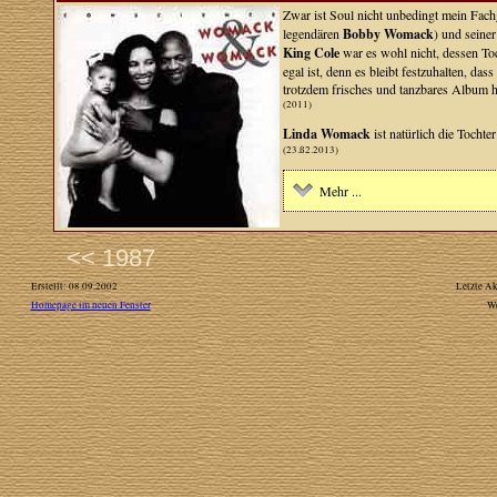
Zwar ist Soul nicht unbedingt mein Fach
legendären
Bobby Womack
) und seine
King Cole
war es wohl nicht, dessen Toc
egal ist, denn es bleibt festzuhalten, da
trotzdem frisches und tanzbares Album h
(2011)
Linda Womack
ist natürlich die Tochte
(23.ß2.2013)
Mehr ...
<< 1987
Erstellt: 08.09.2002
Letzte Ak
Homepage im neuen Fenster
W