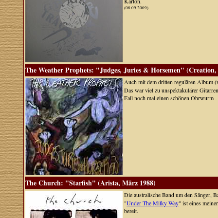
Karton.
(08.09.2009)
The Weather Prophets: "Judges, Juries & Horsemen" (Creation, 
Auch mit dem dritten regulären Album 
Das war viel zu unspektakulärer Gitarre
Fall noch mal einen schönen Ohrwurm - e
The Church: "Starfish" (Arista, März 1988)
Die australische Band um den Sänger, B
"
Under The Milky Way
" ist eines meine
bereit.