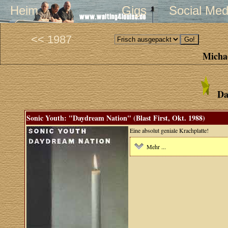
Heim
Gigs
Social Med
<< 1987
Michae
Da
Sonic Youth: "Daydream Nation" (Blast First, Okt. 1988)
Eine absolut geniale Krachplatte!
Mehr ...