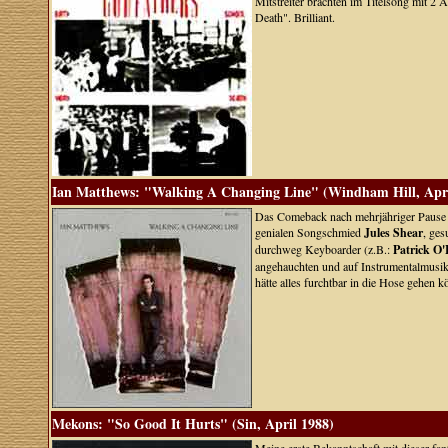
Mitstreiter brachten im Titelsong mit 2
Death". Brilliant.
Ian Matthews: "Walking A Changing Line" (Windham Hill, Apri
Das Comeback nach mehrjähriger Pause w
genialen Songschmied
Jules Shear
, ges
durchweg Keyboarder (z.B.:
Patrick O
angehauchten und auf Instrumentalmusik
hätte alles furchtbar in die Hose gehen 
Mekons: "So Good It Hurts" (Sin, April 1988)