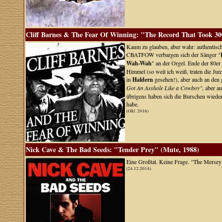
Cliff Barnes & The Fear Of Winning: "The Record That Took 30
Kaum zu glauben, aber wahr: authentisch
CBATFOW verbargen sich der Sänger "
Wah-Wah
" an der Orgel. Ende der 80er
Himmel (so weit ich weiß, traten die Jun
in
Haldern
gesehen!), aber auch an den 
Got An Asshole Like a Cowboy"
, aber 
übrigens haben sich die Burschen wieder 
habe.
(Okt. 2016)
Nick Cave & The Bad Seeds: "Tender Prey" (Mute, 1988)
Eine Großtat. Keine Frage. "The Mersey 
(24.12.2014)