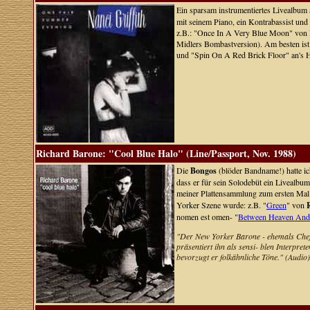
Ein sparsam instrumentiertes Livealbum
mit seinem Piano, ein Kontrabassist u
z.B.: "Once In A Very Blue Moon" von Pa
Midlers Bombastversion). Am besten ist
und "Spin On A Red Brick Floor" an's 
Richard Barone: "Cool Blue Halo" (Line/Passport, Nov. 1988)
Die
Bongos
(blöder Bandname!) hatte ic
dass er für sein Solodebüt ein Livealbum
meiner Plattensammlung zum ersten Ma
Yorker Szene wurde: z.B. "
Green
" von
nomen est omen- "
Between Heaven And
"Der New Yorker Barone - ehemals Chef 
präsentiert ihn als sensi- blen Interpre
bevorzugt er folkähnliche Töne." (Audio)