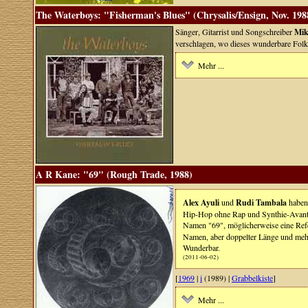
The Waterboys: "Fisherman's Blues" (Chrysalis/Ensign, Nov. 198
Sänger, Gitarrist und Songschreiber
Mik
verschlagen, wo dieses wunderbare Folk
Mehr ...
A R Kane: "69" (Rough Trade, 1988)
Alex Ayuli
und
Rudi Tambala
haben 
Hip-Hop ohne Rap und Synthie-Avantga
Namen "69", möglicherweise eine Ref
Namen, aber doppelter Länge und mehr 
Wunderbar.
(2011-06-02)
[
1969
|
i
(1989) |
Grabbelkiste
]
Mehr ...