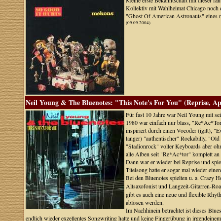
Meine erste Bekanntschaft mit dieser fant
Kollektiv mit Wahlheimat Chicago noch e
"Ghost Of American Astronauts" eines me
(09.09.2004)
Neil Young & The Bluenotes: "This Note's For You" (Reprise, Ap
Für fast 10 Jahre war Neil Young mit 
1980 war einfach nur blass, "Re*Ac*Tor
inspiriert durch einen Vocoder (igitt),
langer) "authentischer" Rockabilly, "O
"Stadionrock" voller Keyboards aber ohn
alle Alben seit "Re*Ac*tor" komplett an 
Dann war er wieder bei Reprise und spi
Titelsong hatte er sogar mal wieder ein
Bei den Bluenotes spielten u. a. Crazy H
Altsaxofonist und Langzeit-Gitarren-Ro
gibt es auch eine neue und flexible Rhy
ablösen werden.
Im Nachhinein betrachtet ist dieses Bl
endlich wieder exzellentes Songwriting hatte und keine Fingerübung in irgendein