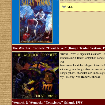
Mehr ...
The Weather Prophets: "Diesel River" (Rough Trade/Creation, 1
"Diesel River" ist eigentlich nicht der
sondern eine 8-Track-Complation der ers
war.
Peter Astor hat sicherlich ganz intensiv 
seinen eigenen Songs, etwa der wunders
Bangs gehört), aber auch den unnostalg
My Passway" von
Robert Johnson
.
Womack & Womack: "Conscience" (Island, 1988)