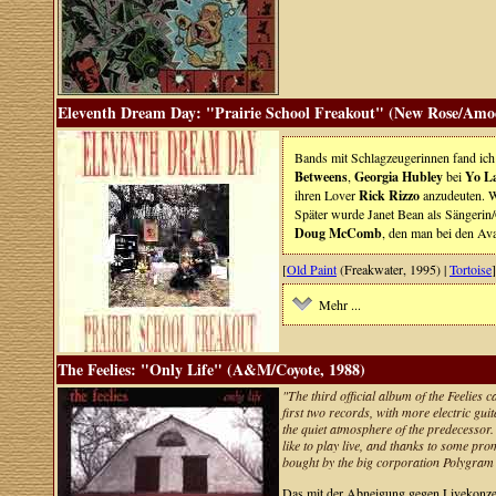
Eleventh Dream Day: "Prairie School Freakout" (New Rose/Amo
Bands mit Schlagzeugerinnen fand ic
Betweens
,
Georgia Hubley
bei
Yo L
ihren Lover
Rick Rizzo
anzudeuten. Wo
Später wurde Janet Bean als Sängerin/
Doug McComb
, den man bei den A
[
Old Paint
(Freakwater, 1995) |
Tortoise
]
Mehr ...
The Feelies: "Only Life" (A&M/Coyote, 1988)
"The third official album of the Feelies 
first two records, with more electric gu
the quiet atmosphere of the predecessor. 
like to play live, and thanks to some p
bought by the big corporation Polygram 
Das mit der Abneigung gegen Livekonzert