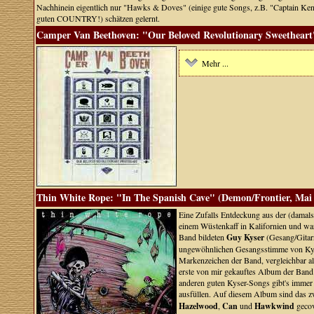
Nachhinein eigentlich nur "Hawks & Doves" (einige gute Songs, z.B. "Captain Ke
guten COUNTRY!) schätzen gelernt.
Camper Van Beethoven: "Our Beloved Revolutionary Sweetheart"
Mehr ...
Thin White Rope: "In The Spanish Cave" (Demon/Frontier, Mai
Eine Zufalls Entdeckung aus der (damal
einem Wüstenkaff in Kalifornien und ware
Band bildeten
Guy Kyser
(Gesang/Gitar
ungewöhnlichen Gesangsstimme von Kyser
Markenzeichen der Band, vergleichbar a
erste von mir gekauftes Album der Band 
anderen guten Kyser-Songs gibt's immer 
ausfüllen. Auf diesem Album sind das 
Hazelwood
,
Can
und
Hawkwind
gecov