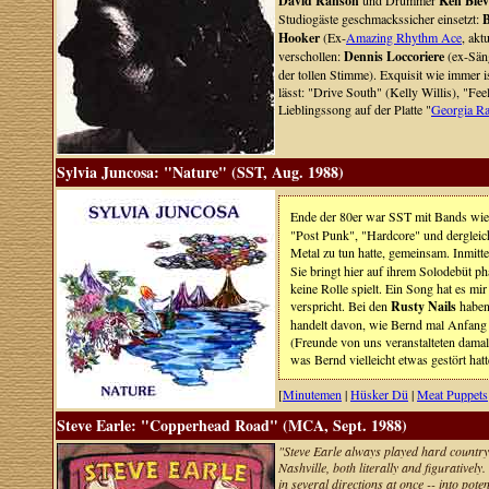
David Ranson
und Drummer
Ken Blev
Studiogäste geschmackssicher einsetzt:
B
Hooker
(Ex-
Amazing Rhythm Ace
, akt
verschollen:
Dennis Loccoriere
(ex-Sän
der tollen Stimme). Exquisit wie immer 
lässt: "Drive South" (Kelly Willis), "
Lieblingssong auf der Platte "
Georgia R
Sylvia Juncosa: "Nature" (SST, Aug. 1988)
Ende der 80er war SST mit Bands wi
"Post Punk", "Hardcore" und dergleich
Metal zu tun hatte, gemeinsam. Inmitt
Sie bringt hier auf ihrem Solodebüt p
keine Rolle spielt. Ein Song hat es mi
verspricht. Bei den
Rusty Nails
haben 
handelt davon, wie Bernd mal Anfang 
(Freunde von uns veranstalteten damal
was Bernd vielleicht etwas gestört hatt
[
Minutemen
|
Hüsker Dü
|
Meat Puppets
Steve Earle: "Copperhead Road" (MCA, Sept. 1988)
"Steve Earle always played hard country 
Nashville, both literally and figurativ
in several directions at once -- into pote