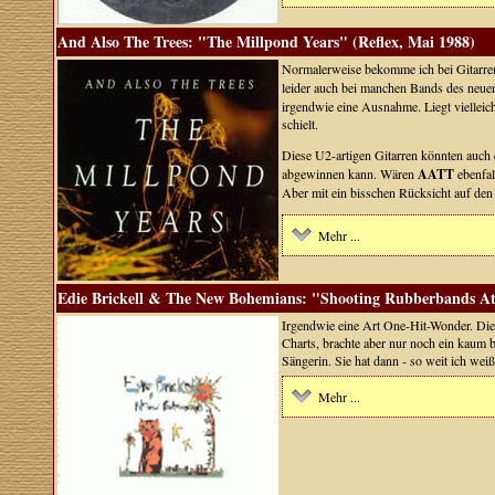
And Also The Trees: "The Millpond Years" (Reflex, Mai 1988)
Normalerweise bekomme ich bei Gitarren,
leider auch bei manchen Bands des neuen 
irgendwie eine Ausnahme. Liegt vielleic
schielt.
Diese U2-artigen Gitarren könnten auch
abgewinnen kann. Wären
AATT
ebenfal
Aber mit ein bisschen Rücksicht auf den 
Mehr ...
Edie Brickell & The New Bohemians: "Shooting Rubberbands At
Irgendwie eine Art One-Hit-Wonder. Die
Charts, brachte aber nur noch ein kaum 
Sängerin. Sie hat dann - so weit ich wei
Mehr ...