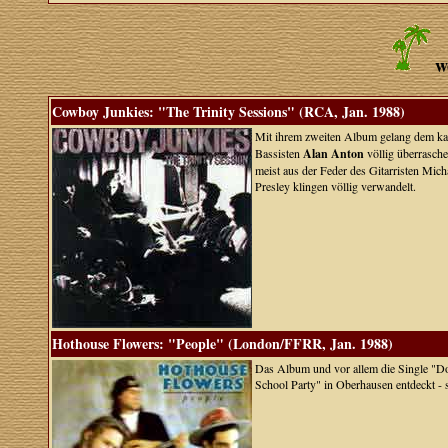
w
Cowboy Junkies: "The Trinity Sessions" (RCA, Jan. 1988)
Mit ihrem zweiten Album gelang dem ka
Bassisten
Alan Anton
völlig überrasche
meist aus der Feder des Gitarristen M
Presley klingen völlig verwandelt.
Hothouse Flowers: "People" (London/FFRR, Jan. 1988)
Das Album und vor allem die Single "Don
School Party" in Oberhausen entdeckt - s