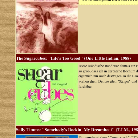
The Sugarcubes: "Life's Too Good" (One Little Indian, 1988)
Diese isländische Band war damals ein ric
so groß, dass ich in der Zeche Bochum d
eigentlich nur noch deswegen an die Band
vorhersehen. Den zweiten "Sänger" und g
furchtbar.
Sally Timms: "Somebody's Rockin' My Dreamboat" (T.I.M., 198
Ein wunderschönes "Countryrock" (???