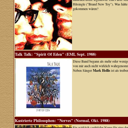
Hitsingle ("Brand New Toy"). Was hätte
gekommen wären?
Talk Talk: "Spirit Of Eden" (EMI, Sept. 1988)
Diese Band begann als mehr oder wenige
von mir auch nicht wirklich wahrgenom
Neben Sänger
Mark Hollis
ist als trei
Kastrierte Philosophen: "Nerves" (Normal, Okt. 1988)
Ein wirklich saublöder Name für eine de