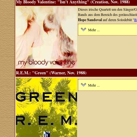
My Bloody Valentine: "Isn't Anything" (Creation, Nov. 1988)
Dieses irische Quartett um den Sänger/G
Bands aus dem Bereich des geräuschlas
Hope Sandoval
auf deren Solodebüt "
B
Mehr ...
R.E.M.: "Green" (Warner, Nov. 1988)
Mehr ...