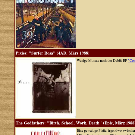
Pixies: "Surfer Rosa" (4AD, März 1988)
Wenige Monate nach der Debüt-EP
"Com
The Godfathers: "Birth, School, Work, Death" (Epic, März 1988
Eine gewaltige Platte, irgendwo zwisc