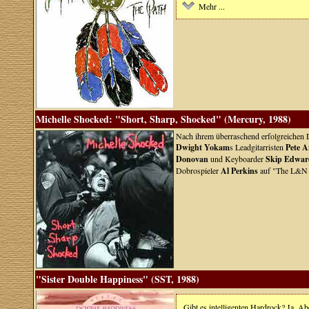
Mehr ...
Michelle Shocked: "Short, Sharp, Shocked" (Mercury, 1988)
Nach ihrem überraschend erfolgreichen De
Dwight Yokam
s Leadgitarristen
Pete 
Donovan
und Keyboarder
Skip Edwar
Dobrospieler
Al Perkins
auf "The L&N 
"Sister Double Happiness" (SST, 1988)
Gibt es intelligenten Hardrock? Ja. Abe