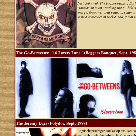
Irish folk (with The Pogues backing Ear
Douglas sit in on "Nothing But a Child")
energy, firepower, and smart-ass humor t
to be a contender in rock & roll, if th
The Go-Betweens: "16 Lovers Lane" (Beggars Banquet, Sept. 198
The Jeremy Days (Polydor, Sept. 1988)
Englischsprachiger Rock/Pop aus Deuts
natürlich doch. Irgendwie. Hat's aber s