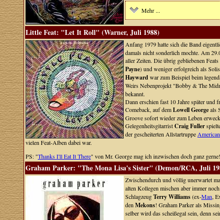
Mehr ...
Little Feat: "Let It Roll" (Warner, Juli 1988)
Anfang 1979 hatte sich die Band eigentl
damals nicht sonderlich mochte. Am 29.0
aller Zeiten. Die übrig gebliebenen Feat
Payne
) und weniger erfolgreich als Soli
Hayward
war zum Beispiel beim legendä
Weirs Nebenprojekt "Bobby & The Midni
bekannt.
Dann erschien fast 10 Jahre später und 
Comeback, auf dem
Lowell George
als 
Groove sofort wieder zum Leben erwecke
Gelegenheitsgitarrist
Craig Fuller
spielt
der gescheiterten Allstartruppe
American
vielen Feat-Alben dabei war.
PS: "
Thanks I'll Eat It There
" von Mr. George mag ich inzwischen doch ganz gerne
Graham Parker: "The Mona Lisa's Sister" (Demon/RCA, Juli 19
Zwischendurch und völlig unerwartet ma
alten Kollegen mischen aber immer noch 
Schlagzeug
Terry Williams
(ex-
Man
, E
den
Mekons
! Graham Parker als Missin
selber wird das scheißegal sein, denn se