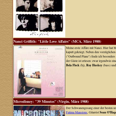
Nanci Griffith: "Little Love Affairs" (MCA, März 1988)
Meine erste Affäre mit Nanci. Hier hat 
kaputt gekriegt. Neben den vorzüglich
("Outbound Plane") finde ich besonders
der Gäste ist erlesen: zwar irgendwie ein
Bela Fleck
(bj),
Roy Huskey
(bass) un
Microdisney: "39 Minutes" (Virgin, März 1988)
Der Schwanengesang einer der besten u
Fatima Mansions
, Gitarrist
Sean O'Hag