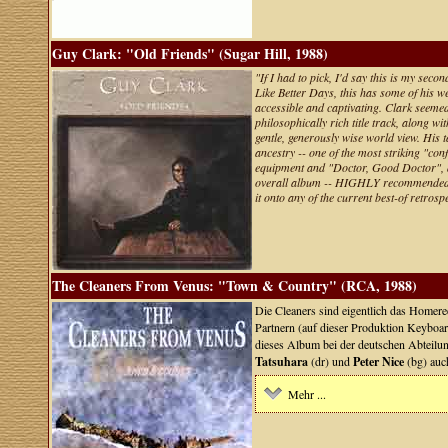
Guy Clark: "Old Friends" (Sugar Hill, 1988)
"If I had to pick, I'd say this is my sec
Like Better Days, this has some of his w
accessible and captivating. Clark seemed t
philosophically rich title track, along
gentle, generously wise world view. His 
ancestry -- one of the most striking "co
equipment and "Doctor, Good Doctor", abo
overall album -- HIGHLY recommended, a
it onto any of the current best-of retrosp
The Cleaners From Venus: "Town & Country" (RCA, 1988)
Die Cleaners sind eigentlich das Homer
Partnern (auf dieser Produktion Keyboa
dieses Album bei der deutschen Abteil
Tatsuhara
(dr) und
Peter Nice
(bg) auc
Mehr ...