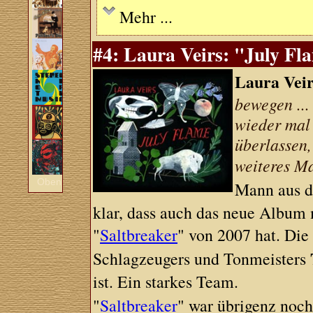
Mehr ...
#4: Laura Veirs: "July Fla
Laura Veir
bewegen ...
wieder mal
überlassen,
weiteres Ma
Oben
Mann aus 
klar, dass auch das neue Album
"
Saltbreaker
" von 2007 hat. Di
Schlagzeugers und Tonmeisters
ist. Ein starkes Team.
"
Saltbreaker
" war übrigenz noc