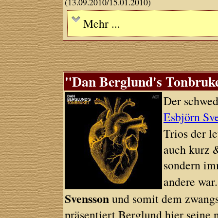
(13.09.2010/15.01.2010)
Mehr ...
"Dan Berglund's Tonbruket
Der schwed
Esbjörn Sv
Trios der l
auch kurz &
sondern im
andere war
Svensson
und somit dem zwangsl
präsentiert Berglund hier seine 