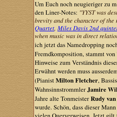
Um Euch noch neugieriger zu ma
den Liner-Notes:
"YYST was desi
brevity and the character of the 
Quartet
,
Miles Davis 2nd quinte
when music was in direct relatio
ich jetzt das Namedropping no
Fremdkomposition, stammt von
Hinweise zum Verständnis dies
Erwähnt werden muss ausserdem 
Milton Fletcher
(Pianist
, Bassi
Jamire Wi
Wahnsinnstrommler
Rudy van
Jahre alte Tonmeister
wurde. Schön, dass dieser Mann
vielen Querverweisen. Jetzt gilt 