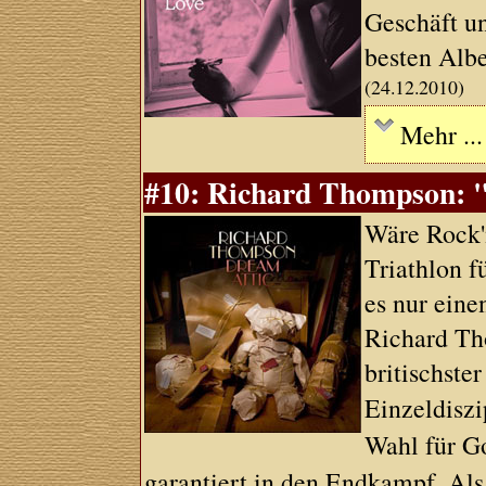
Geschäft un
besten Albe
(24.12.2010)
Mehr ...
#10: Richard Thompson: "D
Wäre Rock'
Triathlon f
es nur eine
Richard Th
britischster
Einzeldisz
Wahl für G
garantiert in den Endkampf. Al