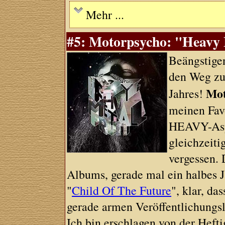
Mehr ...
#5: Motorpsycho: "Heavy M
Beängstige
den Weg zu 
Mot
Jahres!
meinen Fav
HEAVY-Aspe
gleichzeit
vergessen. 
Albums, gerade mal ein halbes
"
Child Of The Future
", klar, da
gerade armen Veröffentlichungsl
Ich bin erschlagen von der Hefti