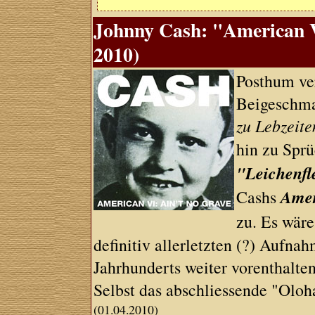
Johnny Cash: "American V
2010)
Posthum ver
Beigeschma
zu Lebzeite
hin zu Spr
"Leichenfl
Amer
Cashs
zu. Es wäre
definitiv allerletzten (?) Aufna
Jahrhunderts weiter vorenthalte
Selbst das abschliessende "Oloh
(01.04.2010)