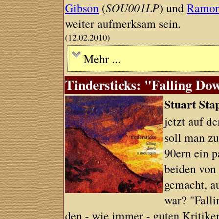
Gibson
(
SOU001LP
) und
Ramon
weiter aufmerksam sein.
(12.02.2010)
Mehr ...
Tindersticks: "Falling D
Stuart Sta
jetzt auf 
soll man zu
90ern ein p
beiden vo
gemacht, a
war? "Fall
den - wie immer - guten Kritik