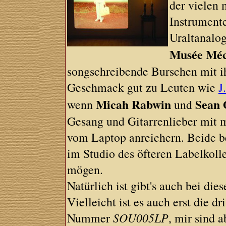
der vielen 
Instrument
Uraltanalog
Musée Méc
songschreibende Burschen mit i
Geschmack gut zu Leuten wie
J
Micah Rabwin
Sean 
wenn
und
Gesang und Gitarrenlieber mit m
vom Laptop anreichern. Beide be
im Studio des öfteren Labelkoll
mögen.
Natürlich ist gibt's auch bei die
Vielleicht ist es auch erst die dr
Nummer
SOU005LP
, mir sind 