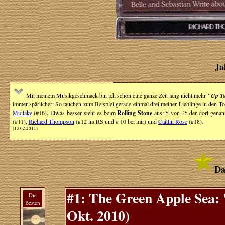
Ja
Mit meinem Musikgeschmack bin ich schon eine ganze Zeit lang nicht mehr
"Up T
immer spärlicher: So tauchen zum Beispiel gerade einmal drei meiner Lieblinge in den
Midlake
(#16). Etwas besser sieht es beim
Rolling Stone
aus: 5 von 25 der dort genan
(#11),
Richard Thompson
(#12 im RS und # 10 bei mir) und
Caitlin Rose
(#18).
(13.02.2011)
Da
#1: The Green Apple Sea:
Die
Besten
Okt. 2010)