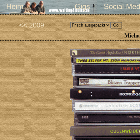
Heim
Gigs
Social Med
<< 2009
Michae