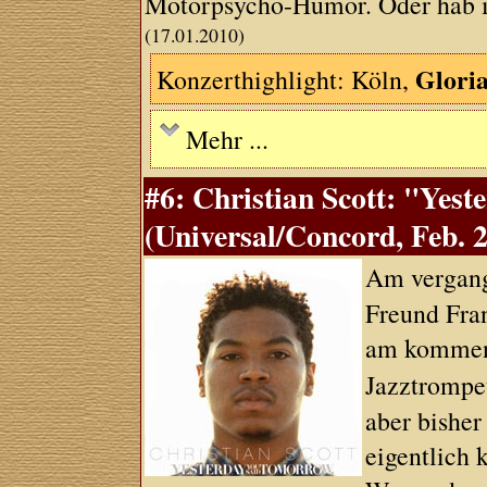
Motorpsycho-Humor. Oder hab ich
(17.01.2010)
Glori
Konzerthighlight: Köln,
Mehr ...
#6: Christian Scott: "Yes
(Universal/Concord, Feb. 
Am vergan
Freund Fran
am kommen
Jazztrompe
aber bisher
eigentlich 