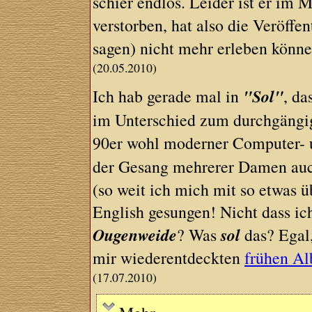
schier endlos. Leider ist er im 
verstorben, hat also die Veröffe
sagen) nicht mehr erleben könne
(20.05.2010)
"Sol"
Ich hab gerade mal in
, d
im Unterschied zum durchgängi
90er wohl moderner Computer- u
der Gesang mehrerer Damen auch
(so weit ich mich mit so etwas 
English gesungen! Nicht dass ich
Ougenweide
sol
? Was
das? Egal
mir wiederentdeckten
frühen Al
(17.07.2010)