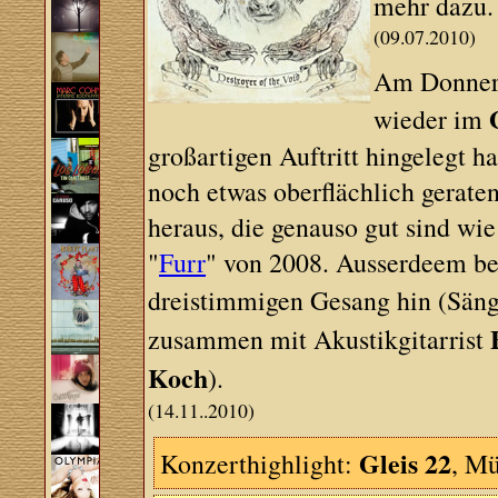
mehr dazu.
(09.07.2010)
Am Donnerst
wieder im
großartigen Auftritt hingelegt 
noch etwas oberflächlich geraten,
heraus, die genauso gut sind wi
"
Furr
" von 2008. Ausserdeem be
dreistimmigen Gesang hin (Sän
zusammen mit Akustikgitarrist
Koch
).
(14.11..2010)
Gleis 22
Konzerthighlight:
, Mü