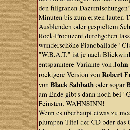
den filigranen Dazumischungen!
Minuten bis zum ersten lauten T
Ausblenden oder gespieltem Sch
Rock-Produzent durchgehen lasse
wunderschöne Pianoballade "Clo
"W.B.A.T." ist je nach Blickwin
John
entspanntere Variante von
Robert F
rockigere Version von
Black Sabbath
B
von
oder sogar
am Ende gibt's dann noch bei "
Feinsten. WAHNSINN!
Wenn es überhaupt etwas zu meck
plumpen Titel der CD oder das C