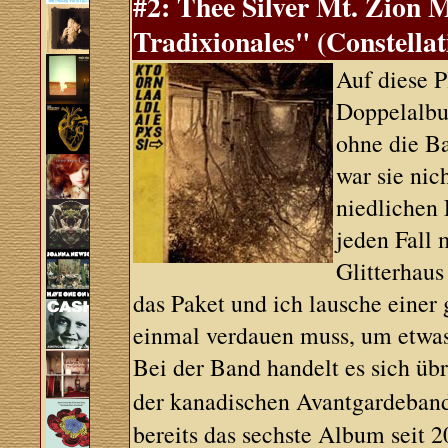
#2: Thee Silver Mt. Zion 
Tradixionales" (Constellat
Auf diese P
Doppelalbu
ohne die B
war sie nic
niedlichen 
jeden Fall
Glitterhaus
das Paket und ich lausche einer 
einmal verdauen muss, um etwas 
Bei der Band handelt es sich üb
der kanadischen Avantgardeba
bereits das sechste Album seit 