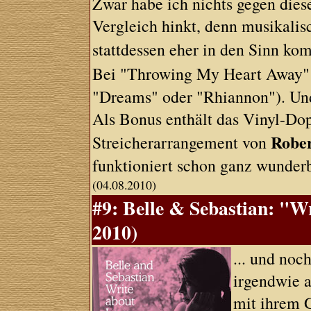
Zwar habe ich nichts gegen dies
Vergleich hinkt, denn musikali
stattdessen eher in den Sinn k
Bei "Throwing My Heart Away"
"Dreams" oder "Rhiannon"). Und 
Als Bonus enthält das Vinyl-Do
Rober
Streicherarrangement von
funktioniert schon ganz wunderba
(04.08.2010)
#9: Belle & Sebastian: "W
2010)
... und noc
irgendwie a
mit ihrem 