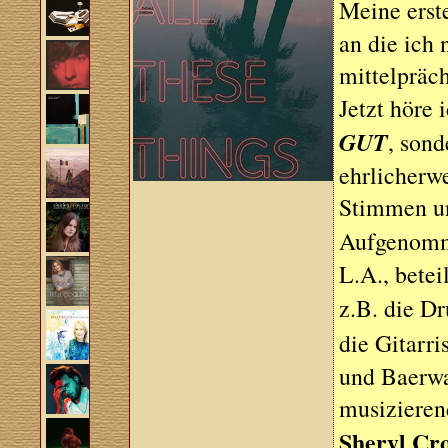
Meine erst
an die ich
mittelpräc
Jetzt höre 
GUT
, son
ehrlicherwe
Stimmen un
Aufgenomm
L.A., betei
z.B. die 
die Gitarri
und Baerwa
musizieren
Sheryl Cr