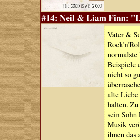
#14: Neil & Liam Finn: "Li
Vater & S
Rock'n'Rol
normalste 
Beispiele 
nicht so g
überrasche
alte Lieb
halten. Zu
sein Sohn 
Musik verö
ihnen das