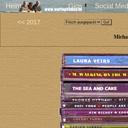
Heim
Gigs
Social Med
<< 2017
Michae