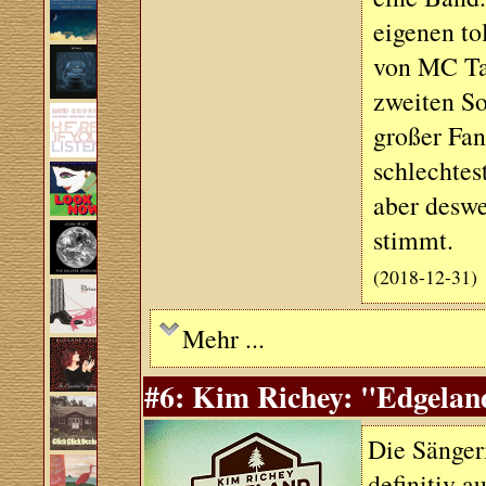
eigenen to
von MC Ta
zweiten So
großer Fan
schlechtes
aber desweg
stimmt.
(2018-12-31)
Mehr ...
#6: Kim Richey: "Edgeland
Die Sänger
definitiv a