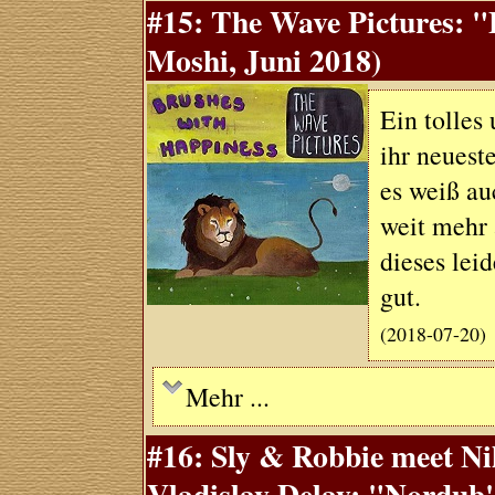
#15: The Wave Pictures: 
Moshi, Juni 2018)
Ein tolles
ihr neuest
es weiß a
weit mehr 
dieses leid
gut.
(2018-07-20)
Mehr ...
#16: Sly & Robbie meet Nil
Vladislav Delay: "Nordub"