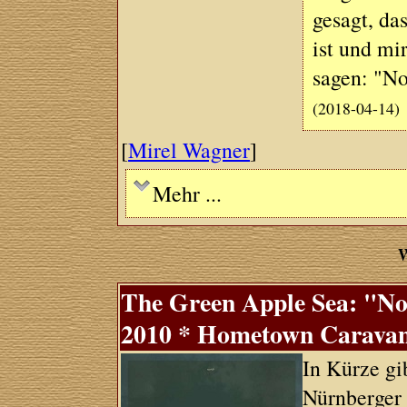
gesagt, da
ist und mi
sagen: "No
(2018-04-14)
[
Mirel Wagner
]
Mehr ...
W
The Green Apple Sea: "No
2010 * Hometown Caravan
In Kürze gi
Nürnberger