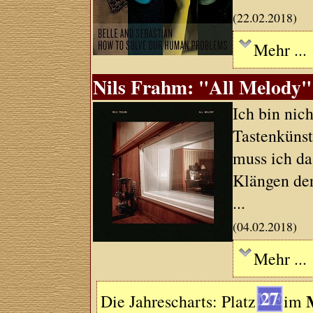
(22.02.2018)
Mehr ...
Nils Frahm: "All Melody" 
Ich bin nic
Tastenkünst
muss ich da
Klängen der
...
(04.02.2018)
Mehr ...
27
Die Jahrescharts: Platz
im