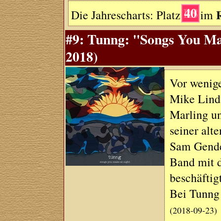
40
Die Jahrescharts: Platz
im
#9: Tunng: "Songs You Ma
2018)
Vor wenig
Mike Lind
Marling u
seiner alt
Sam Gender
Band mit 
beschäftig
Bei Tunng 
(2018-09-23)