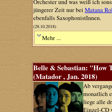
Orchester und was weiß ich sons
jüngerer Zeit nur bei
Matana Ro
ebenfalls SaxophonistInnen.
(28.10.2018)
Mehr ...
Belle & Sebastian: "How
(Matador , Jan. 2018)
Ab vergang
monatlich e
liege alle 
Einzel-CD v