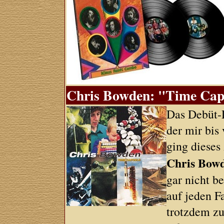
Chris Bowden: "Time Capsu
Das Debüt-
der mir bis
ging dieses
Chris Bow
gar nicht b
auf jeden F
trotzdem zu