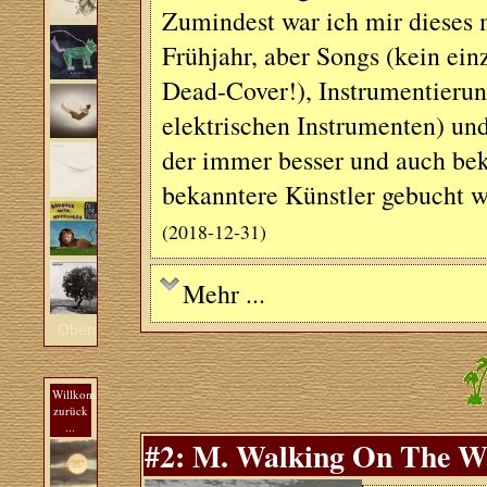
Zumindest war ich mir dieses 
Frühjahr, aber Songs (kein ein
Dead-Cover!), Instrumentierun
elektrischen Instrumenten) u
der immer besser und auch beka
bekanntere Künstler gebucht wi
(2018-12-31)
Mehr ...
Oben
Willkommen
zurück
...
#2: M. Walking On The W