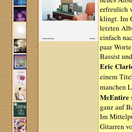
erfreulich 
klingt. Im
letzten A
einfach nac
paar Worte 
Bassist un
Eric Clari
einem Tite
manchen L
McEntire
ganz auf Ba
Im Mittelp
Gitarren v