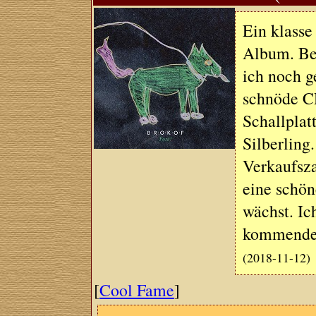
Ein klasse
Album. Be
ich noch g
schnöde CD
Schallplat
Silberling.
Verkaufsza
eine schön
wächst. Ic
kommenden
(2018-11-12)
[
Cool Fame
]