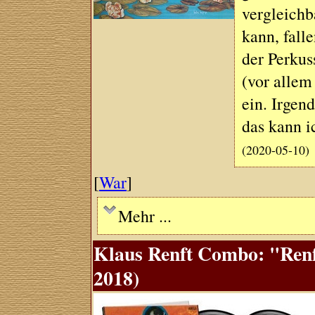
vergleichb
kann, fall
der Perku
(vor allem
ein. Irgen
das kann i
(2020-05-10)
[
War
]
Mehr ...
Klaus Renft Combo: "Renf
2018)