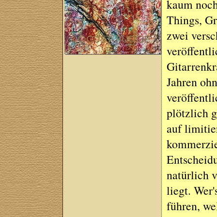
kaum noch
Things, G
zwei versc
veröffentl
Gitarrenk
Jahren oh
veröffentl
plötzlich 
auf limiti
kommerziel
Entscheidu
natürlich 
liegt. Wer'
führen, we