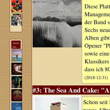
Diese Plat
Managemen
der Band s
Sechs neue
Oben
Alben gibt
Auch
Opener "P
gut ...
sowie ein
Klassikers
dass ich 8
(2018-12-31)
#3: The Sea And Cake: "An
Schon seit 
neues Albu