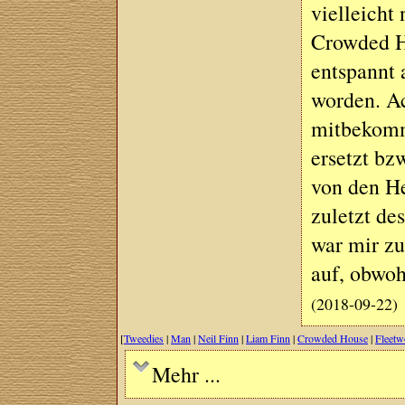
vielleicht
Crowded Ho
entspannt 
worden. Ach
mitbekomme
ersetzt bz
von den H
zuletzt de
war mir z
auf, obwoh
(2018-09-22)
[
Tweedies
|
Man
|
Neil Finn
|
Liam Finn
|
Crowded House
|
Fleet
Mehr ...