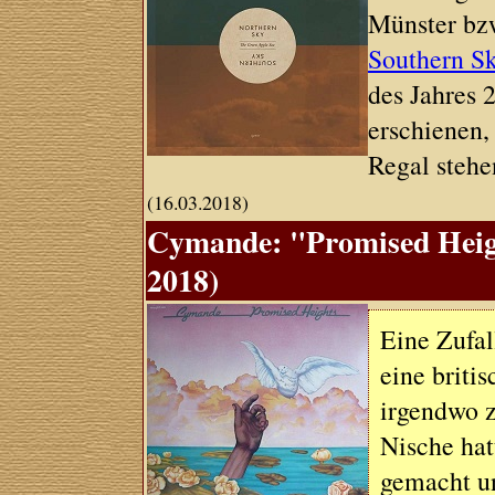
Münster bz
Southern S
des Jahres 2
erschienen, 
Regal stehe
(16.03.2018)
Cymande: "Promised Heigh
2018)
Eine Zufa
eine briti
irgendwo z
Nische hat
gemacht un