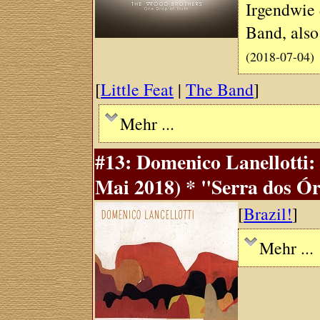
Irgendwie 
Band, also
(2018-07-04)
[
Little Feat
|
The Band
]
Mehr ...
#13: Domenico Lanellotti
Mai 2018) * "Serra dos Ó
[
Brazil!
]
Mehr ...