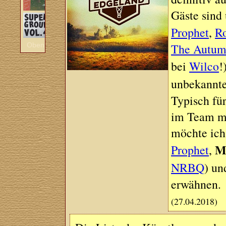
Gäste sind
Prophet
,
R
The Autum
Oben
bei
Wilco
!
unbekannt
Typisch für
im Team mi
möchte ich
M
Prophet
,
NRBQ
) un
erwähnen.
(27.04.2018)