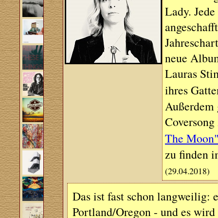
Lady. Jede 
angeschaff
Jahreschar
neue Album
Lauras Sti
ihres Gatt
Außerdem g
Coversong 
The Moon
zu finden 
(29.04.2018)
Das ist fast schon langweilig:
Portland/Oregon - und es wird