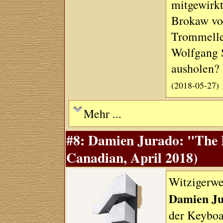
mitgewirkt
Brokaw vo
Trommelle
Wolfgang S
ausholen?
(2018-05-27)
Mehr ...
#8: Damien Jurado: "The 
Canadian, April 2018)
Witzigerwe
Damien J
der Keyboa