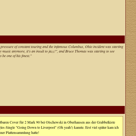
e pressure of constant touring and the infamous Columbus, Ohio incident was starting
ey music anymore, it's an insult to jazz!", and Bruce Thomas was starting to see
o be one of his finest."
chtbaren Cover für 2 Mark 90 bei Olschewski in Oberhausen aus der Grabbelkiste
les-Single "Going Down to Liverpool" (Oh yeah!) kannte. Erst viel später kam ich
iner Plattensammlung hatte!