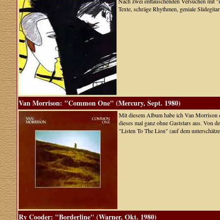
Nach zwei enttäuschenden Versuchen mit "no
Texte, schräge Rhythmen, geniale Slidegita
Van Morrison: "Common One" (Mercury, Sept. 1980)
Mit diesem Album habe ich Van Morrison ei
dieses mal ganz ohne Gaststars aus. Von de
"Listen To The Lion" (auf dem unterschätz
Ry Cooder: "Borderline" (Warner, Okt. 1980)