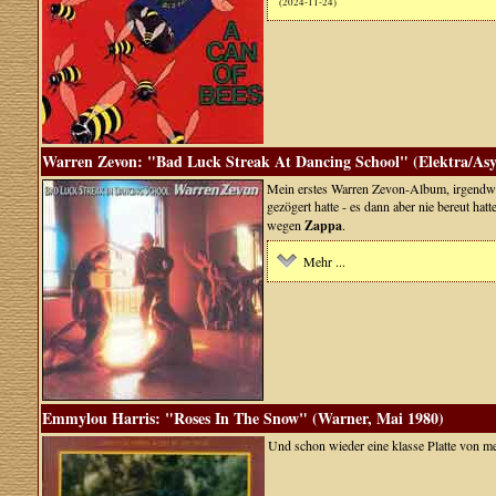
(2024-11-24)
Warren Zevon: "Bad Luck Streak At Dancing School" (Elektra/Asy
Mein erstes Warren Zevon-Album, irgendwan
gezögert hatte - es dann aber nie bereut ha
wegen
Zappa
.
Mehr ...
Emmylou Harris: "Roses In The Snow" (Warner, Mai 1980)
Und schon wieder eine klasse Platte von mei