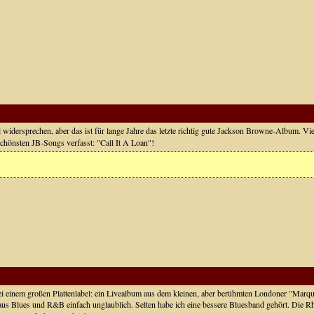
widersprechen, aber das ist für lange Jahre das letzte richtig gute Jackson Browne-Album. Vie
chönsten JB-Songs verfasst: "Call It A Loan"!
i einem großen Plattenlabel: ein Livealbum aus dem kleinen, aber berühmten Londoner "Marq
aus Blues und R&B einfach unglaublich. Selten habe ich eine bessere Bluesband gehört. Die R