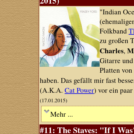
2015)
"Indian Oce
(ehemaligen
Folkband
T
zu großen T
Charles
M
,
Gitarre und
Platten vo
haben. Das gefällt mir fast bess
(A.K.A.
Cat Power
) vor ein paar
(17.01.2015)
Mehr ...
#11: The Staves: "If I Was