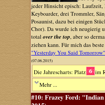
jeder Hinsicht episch: Laufzeit
Keyboarder, drei Trommler, Sän
Posaunist, dazu bei einigen Stü
Chor). Da wurde ich neugierig un
over the top
total
, aber so derm
ziehen kann. Für mich das best
"Yesterday You Said Tomorrow
(07.06.2015)
6
Die Jahrescharts: Platz
im R
Mehr ...
#10: Frazey Ford: "Indian