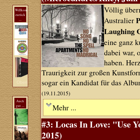
Völlig über
Willkommen
zurück
P
Australier
...
Laughing 
eine ganz k
dabei war, 
haben. Herz
Traurigkeit zur großen Kunstfor
sogar ein Kandidat für das Albu
Oben
(19.11.2015)
Auch
Mehr ...
gut ...
#3: Locas In Love: "Use Yo
2015)