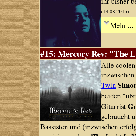
ihr bisher b
(14.08.2015)
Mehr ...
#15: Mercury Rev: "The Li
Alle coolen
inzwischen 
Simo
Twin
beiden "übr
Gr
Gitarrist
gebraucht u
Bassisten und (inzwischen erfo