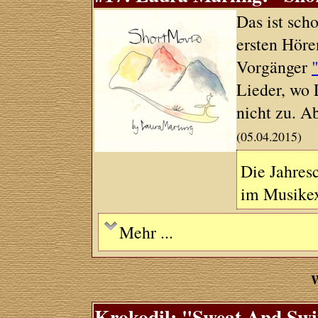
Das ist sch
ersten Höre
Vorgänger
Lieder, wo 
nicht zu. A
(05.04.2015)
Die Jahresc
im Musikex
Mehr ...
W
Krokodil: "Sweat And Swim