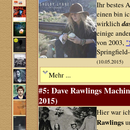
Ihr bestes 
einen bin i
da
wirklich
einige ande
von 2003,
"
Springfie
(10.05.2015)
Mehr ...
#5: Dave Rawlings Machine
2015)
Hier war ic
Rawlings
u