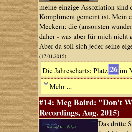
meine einzige Assoziation sind 
Kompliment gemeint ist. Mein e
Meckern: die (ansonsten wunde
daher - was aber für mich nicht
Aber da soll sich jeder seine ei
(17.01.2015)
26
Die Jahrescharts: Platz
im 
Mehr ...
#14: Meg Baird: "Don't W
Recordings, Aug. 2015)
Das dritte 