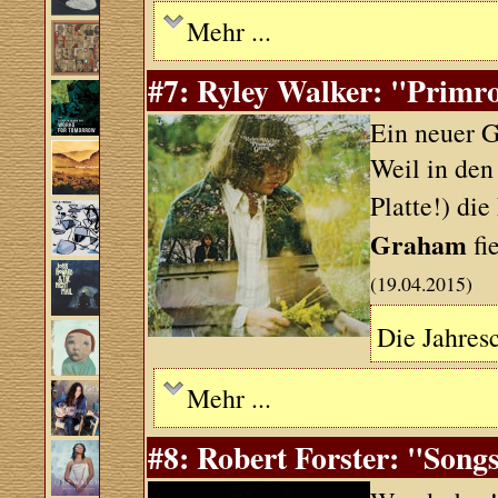
Mehr ...
#7: Ryley Walker: "Primr
Ein neuer G
Weil in den
Platte!) d
Graham
fi
(19.04.2015)
Die Jahresc
Mehr ...
#8: Robert Forster: "Songs