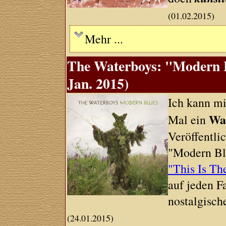
(01.02.2015)
Mehr ...
The Waterboys: "Modern B
Jan. 2015)
Ich kann mi
Wa
Mal ein
Veröffentli
"Modern Blu
"This Is Th
auf jeden F
nostalgisch
(24.01.2015)