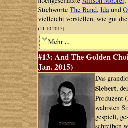
hochgeschätzte
Allison Moorer
,
Stichworte
The Band
,
Ida
und
O
vielleicht vorstellen, wie gut dies
(11.10.2015)
Mehr ...
#13: And The Golden Choi
Jan. 2015)
Das grandio
Siebert
, de
Produzent (
wahrsten Si
gespielt, g
schreiben w