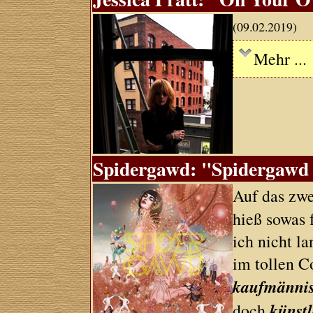
(09.02.2019)
Mehr ...
Spidergawd: "Spidergawd I
Auf das zw
hieß sowas 
ich nicht l
im tollen C
kaufmännis
künstl
doch