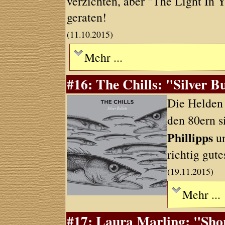
verzichten, aber "The Light In Y
geraten!
(11.10.2015)
Mehr ...
#16: The Chills: "Silver Bu
Die Helden 
den 80ern s
Phillipps
un
richtig gut
(19.11.2015)
Mehr ...
#17: Laura Marling: "Sho