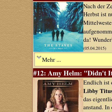
Nach der Z
Herbst ist 
Mittelwest
aufgenomme
da! Wunder
(05.04.2015)
Mehr ...
#12: Amy Helm: "Didn't It
Endlich ist
Libby Titu
das eigentl
anstand. In