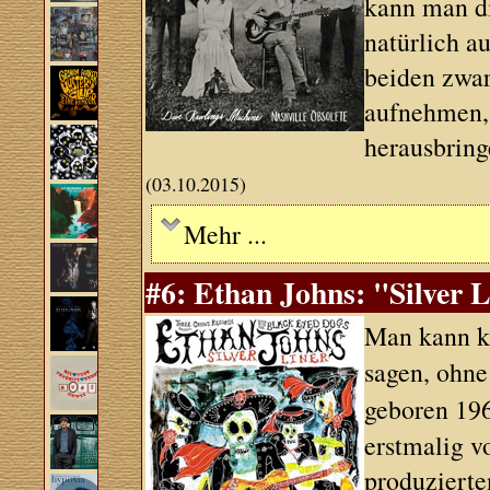
kann man di
natürlich a
beiden zwar
aufnehmen, 
herausbring
(03.10.2015)
Mehr ...
#6: Ethan Johns: "Silver 
Man kann k
sagen, ohne
geboren 19
erstmalig v
produziert