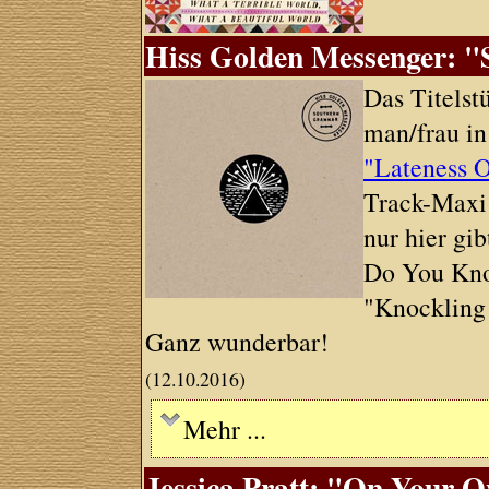
Hiss Golden Messenger: "
Das Titelst
man/frau in
"Lateness 
Track-Maxi 
nur hier gib
Do You Kno
"Knockling 
Ganz wunderbar!
(12.10.2016)
Mehr ...
Jessica Pratt: "On Your O