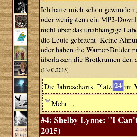
Ich hatte mich schon gewunder
oder wenigstens ein MP3-Downlo
nicht über das unabhängige Lab
die Leute gebracht. Keine Ahnun
oder haben die Warner-Brüder n
überlassen die Brotkrumen den 
(13.03.2015)
24
Die Jahrescharts: Platz
im
Mehr ...
#4: Shelby Lynne: "I Can'
2015)