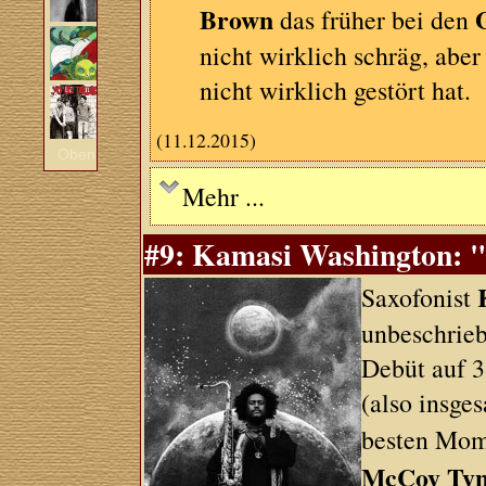
Brown
das früher bei den
nicht wirklich schräg, aber
nicht wirklich gestört hat.
(11.12.2015)
Oben
Mehr ...
#9: Kamasi Washington: "
Saxofonist
unbeschrieb
Debüt auf 3
(also insge
besten Mo
McCoy Tyn