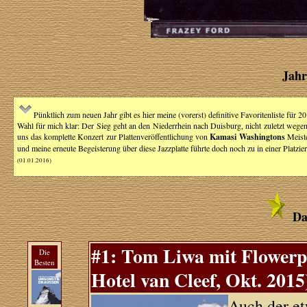
Jahr
Pünktlich zum neuen Jahr gibt es hier meine (vorerst) definitive Favoritenliste für
Wahl für mich klar: Der Sieg geht an den Niederrhein nach Duisburg, nicht zuletzt weg
uns das komplette Konzert zur Plattenveröffentlichung von
Kamasi Washingtons
Meist
und meine erneute Begeisterung über diese Jazzplatte führte doch noch zu in einer Platzi
(01.01.2016)
Da
#1: Tom Liwa mit Flower
Die
Besten
Hotel van Cleef, Okt. 2015
Auch der e