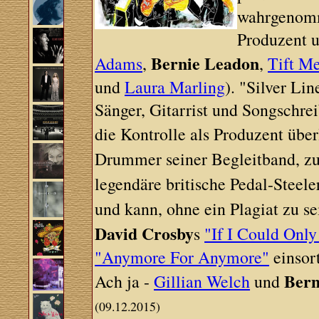
wahrgenomme
Produzent u
Bernie Leadon
Adams
,
,
Tift Me
und
Laura Marling
). "Silver Lin
Sänger, Gitarrist und Songschr
die Kontrolle als Produzent über
Drummer seiner Begleitband, zu
legendäre britische Pedal-Steel
und kann, ohne ein Plagiat zu s
David Crosby
s
"If I Could On
"Anymore For Anymore"
einsor
Bern
Ach ja -
Gillian Welch
und
(09.12.2015)