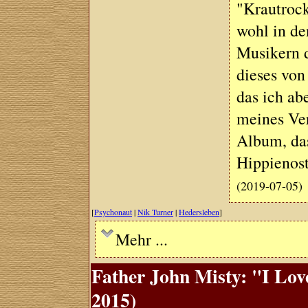
"Krautrock
wohl in de
Musikern d
dieses vo
das ich ab
meines Ver
Album, das
Hippienost
(2019-07-05)
[
Psychonaut
|
Nik Turner
|
Hedersleben
]
Mehr ...
Father John Misty: "I Lov
2015)