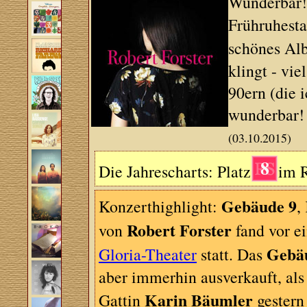
Wunderbar!
Frühruhesta
schönes Alb
klingt - vi
90ern (die 
wunderbar!
(03.10.2015)
8
Die Jahrescharts: Platz
im R
Gebäude 9
Konzerthighlight:
,
Robert Forster
von
fand vor e
Gebä
Gloria-Theater
statt. Das
aber immerhin ausverkauft, als
Karin Bäumler
Gattin
gestern