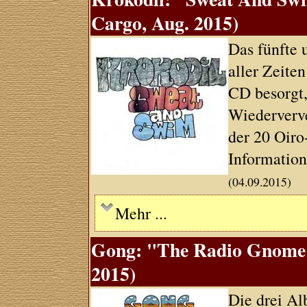
Cargo, Aug. 2015)
Das fünfte 
aller Zeite
CD besorgt, 
Wiederverve
der 20 Oiro
Information
(04.09.2015)
Mehr ...
Gong: "The Radio Gnome I
2015)
Die drei A