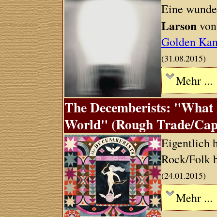
Eine wunde
Larson
von
Golden Kan
(31.08.2015)
Mehr ...
The Decemberists: "What 
World" (Rough Trade/Capi
Eigentlich 
Rock/Folk b
(24.01.2015)
Mehr ...