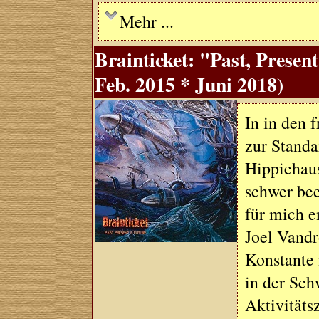
Mehr ...
Brainticket: "Past, Prese
Feb. 2015 * Juni 2018)
In in den 
zur Standa
Hippiehaus
schwer bee
für mich e
Joel Vandr
Konstante 
in der Sch
Aktivitäts