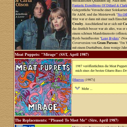
musikalischen Qualitäten lag. Nach dem
Fantastic Expeditions Of Dillard & Clar
Gelegentliche Versuche einer Solokarrie
für A&M, und das Meisterwerk "
No Ot
80er war er dann mit einer nach Einschä
Crosby
. Anschließend tat er sich mit
Ca
das deutlich besser war als alles, was er 
einem schönen Mandolinensolo (offensich
Byrds beeinflussten "
Long Ryders
" (No
Coverversion von
Gram Parson
s "I'm 
mit einem Duettalbum, denn wenige Jahre 
Meat Puppets: "Mirage" (SST, April 1987)
1987 veröffentlichten die Meat Puppe
mich eines der besten Gitarre-Bass-Dru
[
Huevos
(1987)]
Mehr ...
The Replacements: "Pleased To Meet Me" (Sire, April 1987)