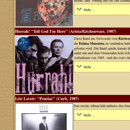
Room" und "Putting Me On The Ground
Mehr ...
Hurrah! "Tell God I'm Here" (Arista/Kitchenware, 1987)
Diese Band aus Newcastle vom
Kitche
die
Fatima Mansions
zu verdanken habe
geboten wird. Die Band spielte damals ü
außer mir und dem Veranstalter kein Sch
Aufnahmen von 1985 - und das war's da
Mehr ...
Lyle Lovett: "Pontiac" (Curb, 1987)
Das zweite Album hält mühelos den Sta
Mehr ...