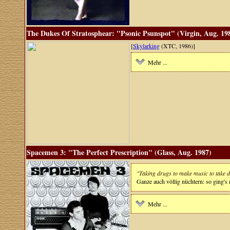
The Dukes Of Stratosphear: "Psonic Psunspot" (Virgin, Aug. 19
[
Skylarking
(XTC, 1986)]
Mehr ...
Spacemen 3: "The Perfect Prescription" (Glass, Aug. 1987)
"Taking drugs to make music to take d
Ganze auch völlig nüchtern: so ging'
Mehr ...