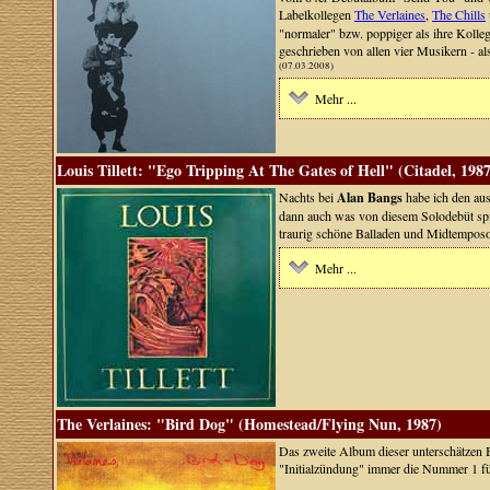
Labelkollegen
The Verlaines
,
The Chills
"normaler" bzw. poppiger als ihre Kolleg
geschrieben von allen vier Musikern - 
(07.03.2008)
Mehr ...
Louis Tillett: "Ego Tripping At The Gates of Hell" (Citadel, 1987
Nachts bei
Alan Bangs
habe ich den aus
dann auch was von diesem Solodebüt spiel
traurig schöne Balladen und Midtempos
Mehr ...
The Verlaines: "Bird Dog" (Homestead/Flying Nun, 1987)
Das zweite Album dieser unterschätzen 
"Initialzündung" immer die Nummer 1 für