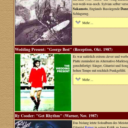
wer-weiß-was-noch. Sylvian selber versu
Sakamoto
, Englands Basslegende
Dan
Schlagzeug.
Mehr ...
Wedding Present: "George Best" (Reception, Okt. 1987)
Es war natürlich extrem clever und werb
Platte zumindest im Alternative-Marktse
gerechtfertigt: Sänger, Gitarrist und So
hohen Tempo mit reichlich Punkgefühl.
Mehr ...
Ry Cooder: "Get Rhythm" (Warner, Nov. 1987)
Das bislang letzte Soloalbum des Meiste
Gitarrist
Rainer
in seiner Kritik zu Jame