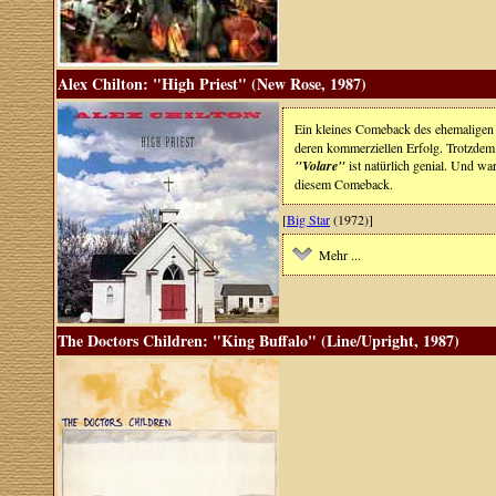
Alex Chilton: "High Priest" (New Rose, 1987)
Ein kleines Comeback des ehemalige
deren kommerziellen Erfolg. Trotzdem 
"Volare"
ist natürlich genial. Und wa
diesem Comeback.
[
Big Star
(1972)]
Mehr ...
The Doctors Children: "King Buffalo" (Line/Upright, 1987)