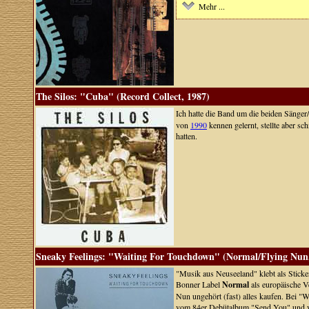
Mehr ...
The Silos: "Cuba" (Record Collect, 1987)
Ich hatte die Band um die beiden Sänger/
von
1990
kennen gelernt, stellte aber sc
hatten.
Sneaky Feelings: "Waiting For Touchdown" (Normal/Flying Nun
"Musik aus Neuseeland" klebt als Sticker
Bonner Label
Normal
als europäische V
Nun ungehört (fast) alles kaufen. Bei "
vom 84er Debütalbum "Send You" und vo