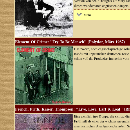
Version von den "Thoughts Of Mary Ja
dieses wunderbaren englischen Sängers, 
Mehr ...
Element Of Crime: "Try To Be Mensch" (Polydor, März 1987)
Das zweite, noch englischsprachige Alb
Bands mit unpeinlichen deutschen Texte 
schon voll da. Produziert immerhin vom
French, Frith, Kaiser, Thompson: "Live, Love, Larf & Loaf" (R
Eine ziemlich irre Truppe, die sich zu 
Frith
gilt als einer der wichtigsten engl
amerikanischen Avantgardegitarristen. S