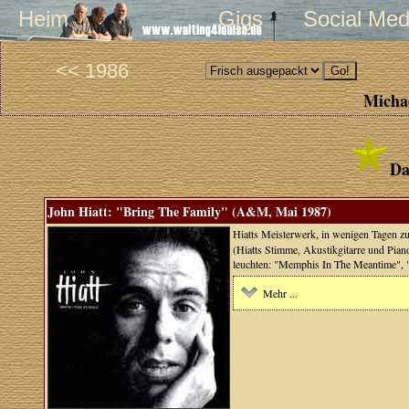
Heim
Gigs
Social Med
<< 1986
Michae
Da
John Hiatt: "Bring The Family" (A&M, Mai 1987)
Hiatts Meisterwerk, in wenigen Tagen 
(Hiatts Stimme, Akustikgitarre und Piano
leuchten: "Memphis In The Meantime", "
Mehr ...