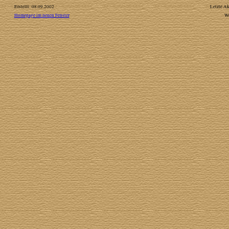
Erstellt: 08.09.2002
Letzte Ak
Homepage im neuen Fenster
W