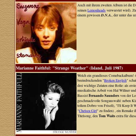
Auch mit ihrem zweiten Album ist die Da
seinen
Lemonheads
verwurstet wird). Zu
einem gewissen
D.N.A.
, der unter das u
Marianne Faithful: "Strange Weather" (Island, Juli 1987)
Welch ein grandioses Comebackalbum! 4
beeindruckenden "
Broken English
" scha
drei wichtige Zutaten eine Rolle: als ers
musikalische Arbeit von Hal Willner und 
Bassist
Fernando Saunders
von der L
geschmackvolle Songauswahl: neben Klas
tollem Dobro von Frisell), "I'll Keep It
"
Chelsea Girl
" zu finden) , ein Remake 
Titelsong, den
Tom Waits
extra für die