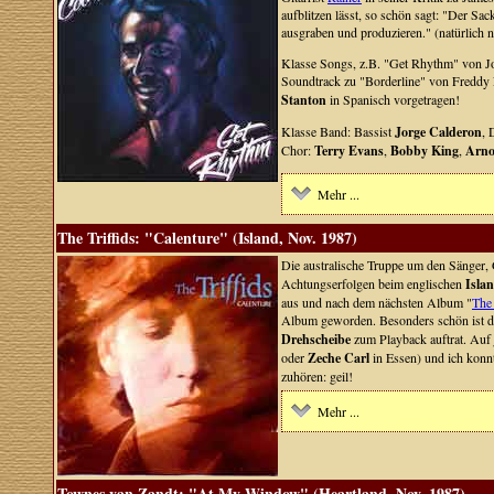
aufblitzen lässt, so schön sagt: "Der S
ausgraben und produzieren." (natürlich 
Klasse Songs, z.B. "Get Rhythm" von Jo
Soundtrack zu "Borderline" von Freddy 
Stanton
in Spanisch vorgetragen!
Klasse Band: Bassist
Jorge Calderon
,
Chor:
Terry Evans
,
Bobby King
,
Arno
Mehr ...
The Triffids: "Calenture" (Island, Nov. 1987)
Die australische Truppe um den Sänger, 
Achtungserfolgen beim englischen
Isla
aus und nach dem nächsten Album "
The
Album geworden. Besonders schön ist d
Drehscheibe
zum Playback auftrat. Auf 
oder
Zeche Carl
in Essen) und ich konnt
zuhören: geil!
Mehr ...
Townes van Zandt: "At My Window" (Heartland, Nov. 1987)