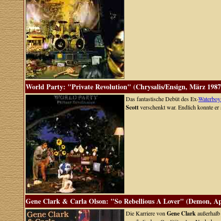
World Party: "Private Revolution" (Chrysalis/Ensign, März 1987
Das fantastische Debüt des Ex-
Waterboy
Scott
verschenkt war. Endlich konnte er s
Gene Clark & Carla Olson: "So Rebellious A Lover" (Demon, Ap
Die Karriere von
Gene Clark
außerhalb