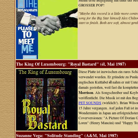
Meine erste Begegnung mit einer der bes
GROSSER POP!
"Maybe this record is a little more contr
song for the Big Star himself Alex Chilt
start to finish. Both are soft, almost gen
The King Of Luxembourg: "Royal Bastard" (él, Mai 1987)
Diese Platte ist inzwischen ein rares Sc
verwendet wurden. Er gründete zu Punk
englischen Kultlabel
él
nahm er mit Unter
damals gestoßen, weil fast die komplett
Morrison
. Als Songschreiber und Keyb
veröffentlicht. Die Musik ist mit den 
PET SOUNDS
(wirklich!). Brian Wilso
15 Jahre vergangen. Auf jeden Fall ist 
Wondermints in Japan am erfolgreichsten
Coverversionen: "A Picture Of Dorian G
Loren" (Henry Mancini) und "Happy Toge
Suzanne Vega: "Solitude Standing" (A&M, Mai 1987)