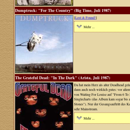
Dumptruck: "For The Country" (Big Time, Juli 1987)
[
Lost & Found!
]
Mehr ...
The Grateful Dead: "In The Dark" (Arista, Juli 1987)
Da hat mein Herz als alter Deadhead gel
dann auch noch wirklich gutes: vor allem
von Waiting For Louise auf "From 6 To 5
Singlecharts (das Album kam sogar bis a
Stones"). Nur der Gesangsauftritt des 
sehr Mainstream.
Mehr ...