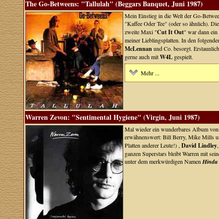
The Go-Betweens: "Tallulah" (Beggars Banquet, Juni 1987)
Mein Einstieg in die Welt der Go-Betwee
"Kaffee Oder Tee" (oder so ähnlich). Di
zweite Maxi "
Cut It Out
" war dann ein
meiner Lieblingsplatten. In den folgend
McLennan
und Co. besorgt. Erstaunlich
gerne auch mit
W4L
gespielt.
Mehr ...
Warren Zevon: "Sentimental Hygiene" (Virgin, Juni 1987)
Mal wieder ein wunderbares Album von 
erwähnenswert: Bill Berry, Mike Mills 
Platten anderer Leute!) ,
David Lindley
ganzen Superstars bleibt Warren mit sei
unter dem merkwürdigen Namen
Hindu