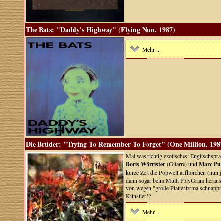
The Bats: "Daddy's Highway" (Flying Nun, 1987)
Mehr ...
Die Brüder: "Trying To Remember To Forget" (One Million, 198
Mal was richtig exotisches: Englischspra
Boris Wörrister
(Gitarre) und
Marc Pu
kurze Zeit die Popwelt aufhorchen (nun 
dann sogar beim Multi PolyGram heraus 
von wegen "große Plattenfirma schnappt
Künstler"?
Mehr ...