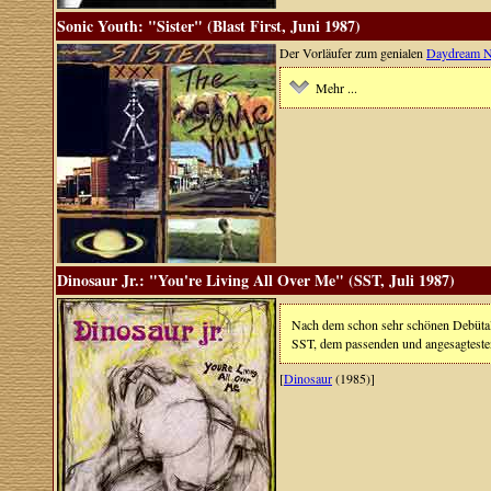
Sonic Youth: "Sister" (Blast First, Juni 1987)
Der Vorläufer zum genialen
Daydream N
Mehr ...
Dinosaur Jr.: "You're Living All Over Me" (SST, Juli 1987)
Nach dem schon sehr schönen Debüta
SST, dem passenden und angesagtesten
[
Dinosaur
(1985)]