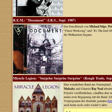
R.E.M.: "Document" (I.R.S., Sept. 1987)
Der Durchbruch von
Michael Stipe
,
Pe
"Finest Worksong" und "It's The End Of
die Weltkarriere begann.
Miracle Legion: "Surprise Surprise Surprise" (Rough Trade, Sep
Eine wunderbare Band aus Neuengland, di
Mulcahy
und Gitarrist
Ray Neal
arbeit
Polydor veröffentlichen, schafften aber
meine erste Begegnung mit der Band. Ich
Vorprogramm der ebenfalls genialen
Per
auch heute noch (oder wieder?) aktiv.