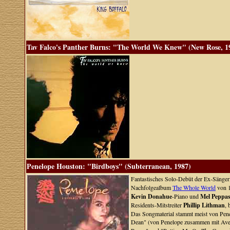
Tav Falco's Panther Burns: "The World We Knew" (New Rose, 1
Penelope Houston: "Birdboys" (Subterranean, 1987)
Fantastisches Solo-Debüt der Ex-Sänge
Nachfolgealbum
The Whole World
von 1
Kevin Donahue
-Piano und
Mel Peppa
Residents-Mitstreiter
Phillip Lithman
, 
Das Songmaterial stammt meist von Pene
Dean" (von Penelope zusammen mit Aven