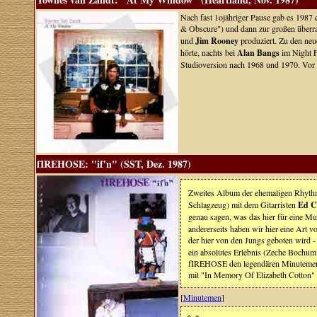
Nach fast 1ojähriger Pause gab es 1987
& Obscure") und dann zur großen überr
und
Jim Rooney
produziert. Zu den neu
hörte, nachts bei
Alan Bangs
im Night Fl
Studioversion nach 1968 und 1970. Vor 
fIREHOSE: "if'n" (SST, Dez. 1987)
Zweites Album der ehemaligen Rhyt
Schlagzeug) mit dem Gitarristen
Ed C
genau sagen, was das hier für eine Mus
andererseits haben wir hier eine Art vo
der hier von den Jungs geboten wird -
ein absolutes Erlebnis (Zeche Bochum 
fIREHOSE den legendären Minutemen ge
mit "In Memory Of Elizabeth Cotton" 
[
Minutemen
]