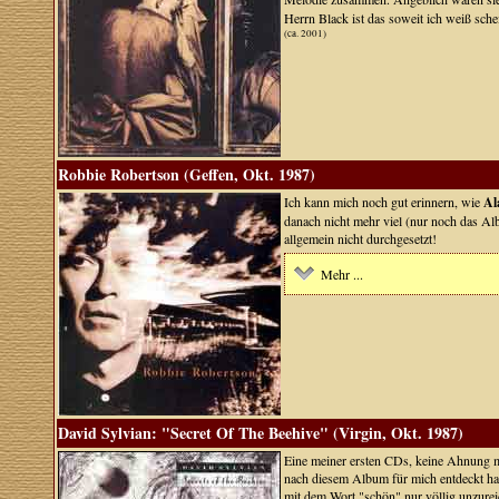
Herrn Black ist das soweit ich weiß schei
(ca. 2001)
Robbie Robertson (Geffen, Okt. 1987)
Ich kann mich noch gut erinnern, wie
Al
danach nicht mehr viel (nur noch das Al
allgemein nicht durchgesetzt!
Mehr ...
David Sylvian: "Secret Of The Beehive" (Virgin, Okt. 1987)
Eine meiner ersten CDs, keine Ahnung me
nach diesem Album für mich entdeckt habe
mit dem Wort "schön" nur völlig unzure