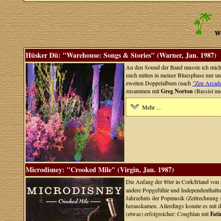
w
Hüsker Dü: "Warehouse: Songs & Stories" (Warner, Jan. 1987)
An den Sound der Band musste ich mich e
mich mitten in meiner Bluesphase nur u
zweiten Doppelalbum (nach
"Zen Arcad
zusammen mit
Greg Norton
(Bassist un
Mehr ...
Microdisney: "Crooked Mile" (Virgin, Jan. 1987)
Die Anfang der 80er in Cork/Irland von
andere Popgefühle und Independenthaltu
Jahrzehnts der Popmusik (Zeitrechnung se
herauskamen. Allerdings konnte es mit d
(etwas) erfolgreicher: Coughlan mit
Fat