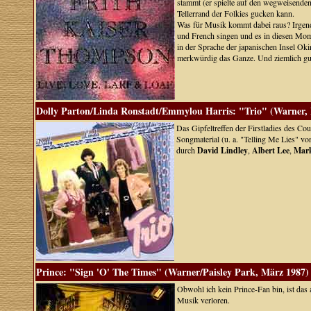
stammt (er spielte auf den wegweisende
Tellerrand der Folkies gucken kann.
Was für Musik kommt dabei raus? Irgen
und French singen und es in diesen Mom
in der Sprache der japanischen Insel Ok
merkwürdig das Ganze. Und ziemlich gu
Dolly Parton/Linda Ronstadt/Emmylou Harris: "Trio" (Warner,
Das Gipfeltreffen der Firstladies des Co
Songmaterial (u. a. "Telling Me Lies" v
durch
David Lindley
,
Albert Lee
,
Mar
Prince: "Sign 'O' The Times" (Warner/Paisley Park, März 1987)
Obwohl ich kein Prince-Fan bin, ist das
Musik verloren.