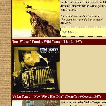
Neulich hat mir ein Freund erzählt, welc
dann mit Suppenlöffeln in Gläser gefüllt
vom Titelsong:
"I love that imported German beer,
They know how to make it over there"
(Mai 2009)
Mehr ...
Tom Waits: "Frank's Wild Years" (Island, 1987)
Yo La Tengo: "New Wave Hot Dog" (Twin/Tone/Coyote, 1987)
Mein Einstieg in den
Yo La Tengo
-Cosm