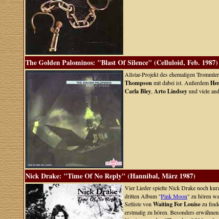
The Golden Palominos: "Blast Of Silence" (Celluloid, Feb. 1987)
Allstar-Projekt des ehemaligen Trommle
Thompson
mit dabei ist. Außerdem
Hen
Carla Bley
,
Arto Lindsey
und viele and
Nick Drake: "Time Of No Reply" (Hannibal, März 1987)
Vier Lieder spielte Nick Drake noch kur
dritten Album "
Pink Moon
" zu hören wa
Setliste von
Waiting For Louise
zu find
erstmalig zu hören. Besonders erwähnens