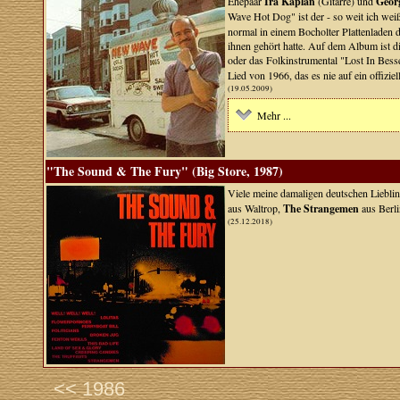
Ehepaar
Ira Kaplan
(Gitarre) und
Geor
Wave Hot Dog" ist der - so weit ich wei
normal in einem Bocholter Plattenladen
ihnen gehört hatte. Auf dem Album ist 
oder das Folkinstrumental "Lost In Besse
Lied von 1966, das es nie auf ein offizie
(19.05.2009)
Mehr ...
"The Sound & The Fury" (Big Store, 1987)
Viele meine damaligen deutschen Liebling
aus Waltrop,
The Strangemen
aus Berli
(25.12.2018)
<< 1986