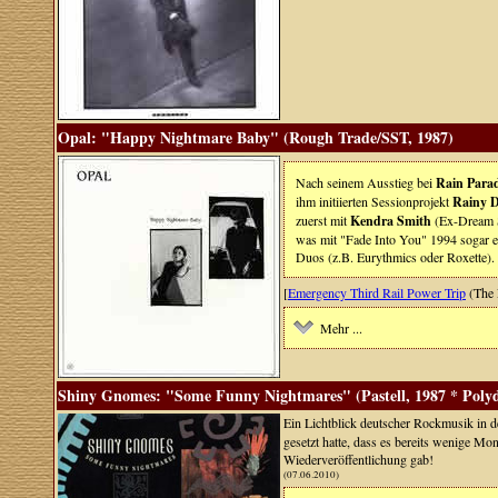
Opal: "Happy Nightmare Baby" (Rough Trade/SST, 1987)
Nach seinem Ausstieg bei
Rain Para
ihm initiierten Sessionprojekt
Rainy 
zuerst mit
Kendra Smith
(Ex-Dream 
was mit "Fade Into You" 1994 sogar ei
Duos (z.B. Eurythmics oder Roxette).
[
Emergency Third Rail Power Trip
(The 
Mehr ...
Shiny Gnomes: "Some Funny Nightmares" (Pastell, 1987 * Polyd
Ein Lichtblick deutscher Rockmusik in d
gesetzt hatte, dass es bereits wenige Mo
Wiederveröffentlichung gab!
(07.06.2010)