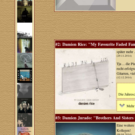
#2: Damien Rice: "My Favourite Faded Fan
später mehr .
(29.11.2014)
Tja ... die 
recht erfolgr
Gitarren, vi
(12.12.2014)
Die Jahresc
Mehr 
#3: Damien Jurado: "Brothers And Sisters 
Eine weiter
Kollegen!
(06.04.2014)