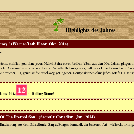
Highlights des Jahres
tasy" (Warner/14th Floor, Okt. 2014)
..
Platte ist wirklich gut, ohne jeden Makel. Seine ersten beiden Alben aus den 00er Jahren gingen
eich. Diesesmal war ich direkt bei der Veröffentlichung dabei, hatte aber keine besonderen Erwar
ele Streicher, ...), geniesse die durchweg gelungenen Kompositionen ohne jeden Ausfall. Das ist 
12
harts: Platz
im
Rolling Stone
!
...
Of The Eternal Son" (Secretly Canadian, Jan. 2014)
e Entdeckung aus dem
Zündfunk
. Singer/Songwritermusik der besseren Art - vielleicht nicht 