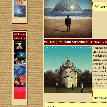
Mehr 
Oben
Willkommen
zurück ...
#4: Temples: "Sun Structures" (Heavenly R
Hochgelobte 
Musik, die e
wunderbare
Sänger, Gita
eigentlich k
Ach so: "hei
einer kombin
Nürnberg mal
Garagenrock 
eben "nur" 
(23.02.2014)
Die Jahresc
Oben