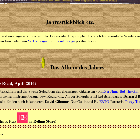
Jahresrückblick etc.
tzt eine eigene Rubrik auf der Jahresseite. Ursprünglich hatte ich für essentielle Wiederver
önen Beispielen von
Yo La Tengo
und
Locust Fudge
ja sehen kann.
Das Album des Jahres
 Road, April 2014)
 tatsächlich erst das zweite Soloalbum des ehemaligen Gitarristen von
Everything But The Girl
kustischer Instrumentierung bzw. Rock/Folk. An der Sologitarre ist fast durchgängig
Bernard B
macht für den noch bekannteren
David Gilmour
. Nur Gattin und Ex-
EBTG
-Partnerin
Tracey Th
2
harts: Platz
im
Rolling Stone
!
...