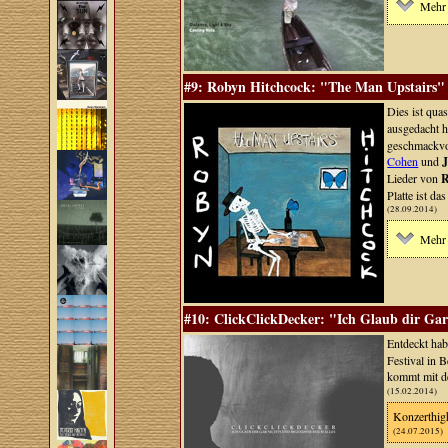
Mehr 
#9: Robyn Hitchcock: "The Man Upstairs" 
Dies ist qua
ausgedacht h
geschmackvol
Cohen
und
J
Lieder von
R
Platte ist da
(28.09.2014)
Mehr 
#10: ClickClickDecker: "Ich Glaub dir Gar
Entdeckt ha
Festival in 
kommt mit 
(15.02.2014)
Konzerthig
(24.07.2015)