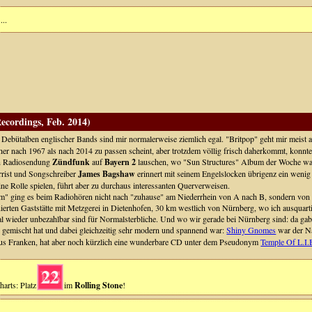
...
ecordings, Feb. 2014)
Debütalben englischer Bands sind mir normalerweise ziemlich egal. "Britpop" geht mir meis
her nach 1967 als nach 2014 zu passen scheint, aber trotzdem völlig frisch daherkommt, konnt
n Radiosendung
Zündfunk
auf
Bayern 2
lauschen, wo "Sun Structures" Album der Woche wa
rrist und Songschreiber
James Bagshaw
erinnert mit seinem Engelslocken übrigenz ein weni
eine Rolle spielen, führt aber zu durchaus interessanten Querverweisen.
m" ging es beim Radiohören nicht nach "zuhause" am Niederrhein von A nach B, sondern von
ierten Gaststätte mit Metzgerei in Dietenhofen, 30 km westlich von Nürnberg, wo ich ausquart
 wieder unbezahlbar sind für Normalsterbliche. Und wo wir gerade bei Nürnberg sind: da gab
gemischt hat und dabei gleichzeitig sehr modern und spannend war:
Shiny Gnomes
war der N
aus Franken, hat aber noch kürzlich eine wunderbare CD unter dem Pseudonym
Temple Of L.I.
22
harts: Platz
im
Rolling Stone
!