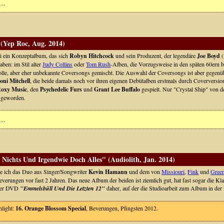
...
(Yep Roc, Aug. 2014)
si ein Konzeptalbum, das sich
Robyn Hitchcock
und sein Produzent, der legendäre
Joe Boyd
(
aben: im Stil alter
Judy Collins
oder
Tom Rush
-Alben, die Vorzugsweise in den späten 60ern b
le, aber eher unbekannte Coversongs gemischt. Die Auswahl der Coversongs ist aber gegenübe
oni Mitchell
, die beide damals noch vor ihren eigenen Debütalben erstmals durch Coverver
oxy Music
, den
Psychedelic Furs
und
Grant Lee Buffalo
gespielt. Nur "Crystal Ship" von 
s geworden.
...
 Nichts Und Irgendwie Doch Alles" (Audiolith, Jan. 2014)
be ich das Duo aus Singer/Songwriter
Kevin Hamann
und dem von
Missiouri
,
Fink
und
Gree
Beverungen vor fast 2 Jahren. Das neue Album der beiden ist ziemlich gut, hat fast sogar die K
der DVD
"Emmelsbüll Und Die Letzten 12"
daher, auf der die Studioarbeit zum Album in der
hlight:
16. Orange Blossom Special
, Beverungen, Pfingsten 2012.