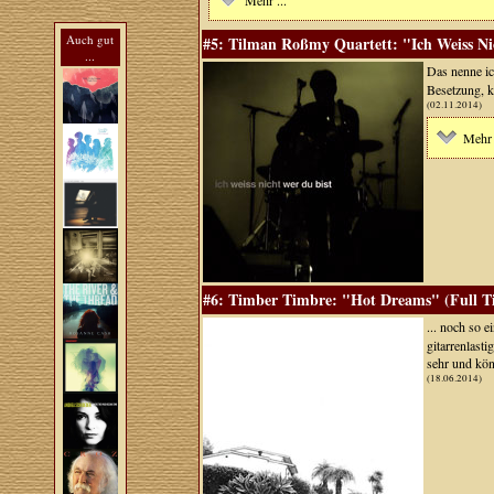
Mehr ...
Auch gut
#5: Tilman Roßmy Quartett: "Ich Weiss Ni
...
Das nenne i
Besetzung, k
(02.11.2014)
Mehr 
#6: Timber Timbre: "Hot Dreams" (Full T
... noch so 
gitarrenlast
sehr und kön
(18.06.2014)