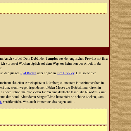
t am Arsch vorbei. Dem Debüt der
Temples
aus der englischen Provinz mit ihrer
e ich vor zwei Wochen täglich auf dem Weg zur heim von der Arbeit in der
r.
g an den jungen
Syd Barrett
oder sogar an
Tim Buckley
. Das sollte hier
 meinem aktuellen Arbeitsplatz in Nürnberg zu meinem Hotelzimmerchen in
iert bin, wenn wegen irgendeiner blöden Messe die Hotelzimmer direkt in
 es doch schon mal vor vielen Jahren eine deutsche Band, die 6Ts-Musik mit
ame der Band. Aber deren Sänger
Limo
hatte nicht so schöne Locken, kam
B.
veröffentlicht. Was auch immer uns das sagen soll ...