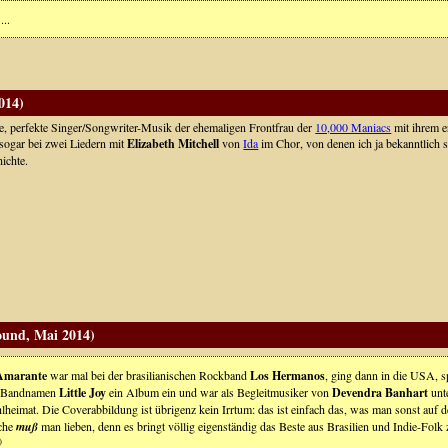
...
014)
, perfekte Singer/Songwriter-Musik der ehemaligen Frontfrau der
10,000 Maniacs
mit ihrem e
sogar bei zwei Liedern mit
Elizabeth Mitchell
von
Ida
im Chor, von denen ich ja bekanntlich s
ichte.
ound, Mai 2014)
Amarante
war mal bei der brasilianischen Rockband
Los Hermanos
, ging dann in die USA, s
m Bandnamen
Little Joy
ein Album ein und war als Begleitmusiker von
Devendra Banhart
unte
heimat. Die Coverabbildung ist übrigenz kein Irrtum: das ist einfach das, was man sonst auf de
che
muß
man lieben, denn es bringt völlig eigenständig das Beste aus Brasilien und Indie-Fol
)