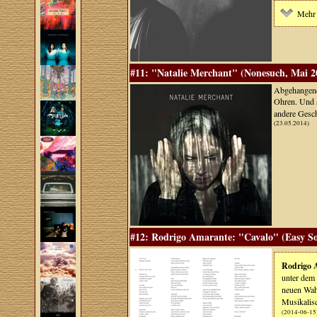
Mehr 
#11: "Natalie Merchant" (Nonesuch, Mai 2
Abgehangene
Ohren. Und 
andere Gesch
(23.05.2014)
#12: Rodrigo Amarante: "Cavalo" (Easy S
Rodrigo 
unter de
neuen Wahl
Musikalis
(2014-06-15