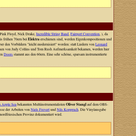
Pink Floyd, Nick Drake,
Incredible String Band
,
Fairport Convention
, ), da
is frühen 70ern bei
Elektra
erschienen sind, werden Eigenkompositionen und
r den Vorbildern "leicht modernisiert" worden: statt Liedern von
Leonard
sionen von Judy Collins und Tom Rush Aufmerksamkeit bekamen, werden hier
den
Doors
stammt aus den 60ern. Eine sehr schöne, sparsam instrumentierte
n Apple Sea
bekannten Multiinstrumentalisten
Oliver Stangl
auf dem OBS-
lasse der Arbeiten von
Niels Frevert
und
Nils Koppruch
. Die Vinylausgabe
 nordfriesischen Provinz dokumentiert wird.