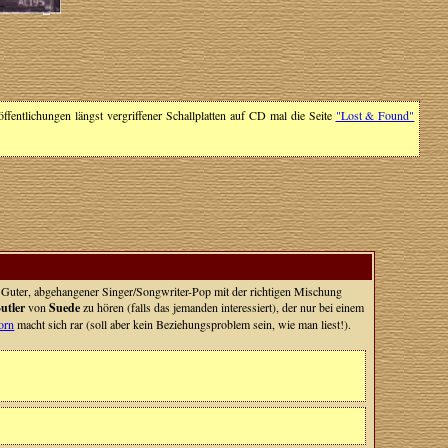
öffentlichungen längst vergriffener Schallplatten auf CD mal die Seite
"Lost & Found"
. Guter, abgehangener Singer/Songwriter-Pop mit der richtigen Mischung
utler
von
Suede
zu hören (falls das jemanden interessiert), der nur bei einem
orn
macht sich rar (soll aber kein Beziehungsproblem sein, wie man liest!).