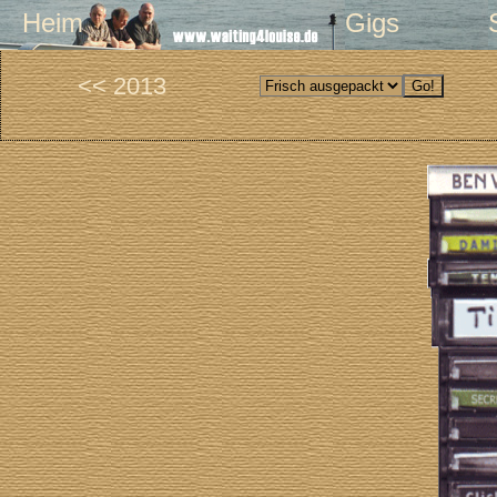
Heim
Gigs
<< 2013