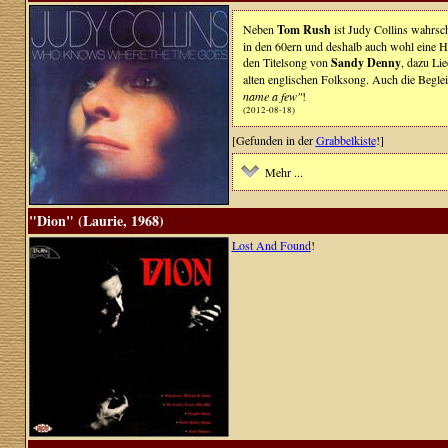
Neben
Tom Rush
ist Judy Collins wahrsc
in den 60ern und deshalb auch wohl eine Hil
den Titelsong von
Sandy Denny
, dazu Li
alten englischen Folksong. Auch die Beglei
name a few"
!
(2012-08-18)
[Gefunden in der
Grabbelkiste
!]
Mehr ...
"Dion" (Laurie, 1968)
Lost And Found
!