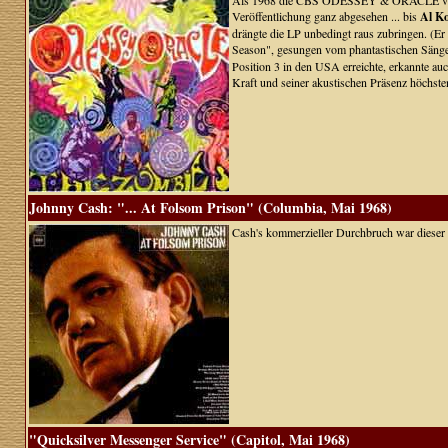
Als 1968 die CBS ODESSEY & ORACLE veröffen
Veröffentlichung ganz abgesehen ... bis
Al K
drängte die LP unbedingt raus zubringen. (Er 
Season", gesungen vom phantastischen Säng
Position 3 in den USA erreichte, erkannte au
Kraft und seiner akustischen Präsenz höchst
Johnny Cash: "... At Folsom Prison" (Columbia, Mai 1968)
Cash's kommerzieller Durchbruch war dieser 
"Quicksilver Messenger Service" (Capitol, Mai 1968)