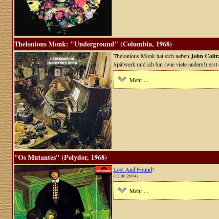
Thelonious Monk: "Underground" (Columbia, 1968)
Thelonious Monk hat sich neben
John Coltr
Spätwerk und ich bin (wie viele andere!) ers
Mehr ...
"Os Mutantes" (Polydor, 1968)
Lost And Found
!
(12.06.2004)
Mehr ...