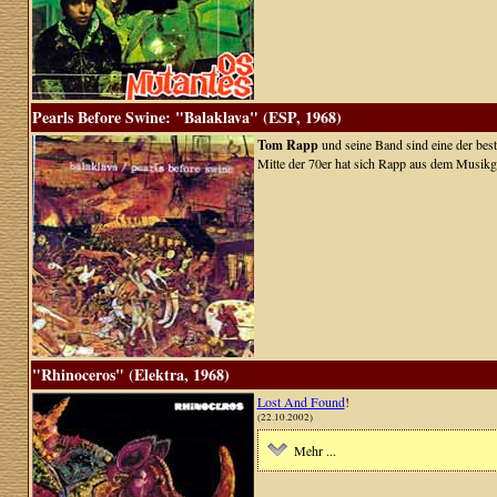
Pearls Before Swine: "Balaklava" (ESP, 1968)
Tom Rapp
und seine Band sind eine der best
Mitte der 70er hat sich Rapp aus dem Musik
"Rhinoceros" (Elektra, 1968)
Lost And Found
!
(22.10.2002)
Mehr ...