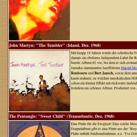
John Martyn: "The Tumbler" (Island, Dez. 1968)
Mit knapp 18 Jahren wurde der schottische Fol
damals ein obskures Independent-Label für R
bereits Album #2 vor, bei dem er sich erstmal
Jamaika stammenden Jazzflötisten
Harold Mc
Renbourn
und
Bert Jansch,
sowie dem ame
kaum erahnen, zu welchen musikalischen Höhen 
schon ein kleiner Effekt mit rückwärts laufe
trotzdem ein schönes Album. Produziert von
The Pentangle: "Sweet Child" (Transatlantic, Dez. 1968)
Eine Platte für die Ewigkeit! Eine solche Mi
Doppelalbum gibt es eine Platte aus der "Roy
Platte enthält Studioaufnahmen, u.a. "I've Go