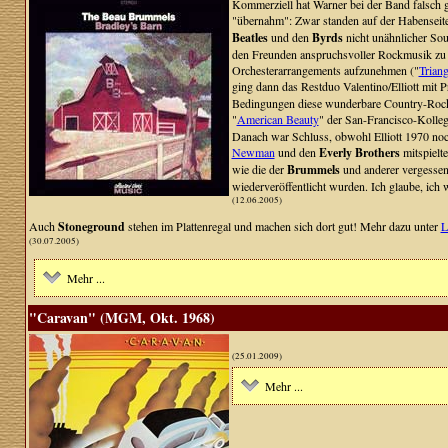
Kommerziell hat Warner bei der Band falsch 
"übernahm": Zwar standen auf der Habenseite 
Beatles
und den
Byrds
nicht unähnlicher Sou
den Freunden anspruchsvoller Rockmusik zu 
Orchesterarrangements aufzunehmen ("
Triang
ging dann das Restduo Valentino/Elliott mit 
Bedingungen diese wunderbare Country-Rockpl
"
American Beauty
" der San-Francisco-Kolle
Danach war Schluss, obwohl Elliott 1970 no
Newman
und den
Everly Brothers
mitspielt
wie die der
Brummels
und anderer vergessen
wiederveröffentlicht wurden. Ich glaube, ich 
(12.06.2005)
Auch
Stoneground
stehen im Plattenregal und machen sich dort gut! Mehr dazu unter
L
(30.07.2005)
Mehr ...
"Caravan" (MGM, Okt. 1968)
(25.01.2009)
Mehr ...