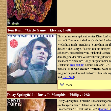
Tom Rush: "Circle Game" (Elektra, 1968)
Ein von mir sehr spät entdeckter Klassiker!
vorstellt. Dieses mal sind es gleich drei Lied
wiederhole mich- grandiose "Something In T
dessen "The Glory Of Love" mir als einziges 
schöner Gitarrenarbeit von Rush und Gästen 
dem Beginn der 60er veröffentlichungstechnisc
nachdem er einen ihre Songs aufgenommen h
(Jacksons
Debütalbum
kommt z.B. erst 1972 r
mal ein Hit für die
Walker Brothers
, wenn ic
Singer/Songwriter- und Folk-Veröffentlichunge
und
Fred Neil
)
Mehr ...
Dusty Springfield: "Dusty In Memphis" (Philips, 1968)
Dusty Springfield, britische Balladensängeri
Soulsänger/innen zu Glanz verholfen hat. Das
Preacherman", "Breakfast in Bed" (
Donnie Fri