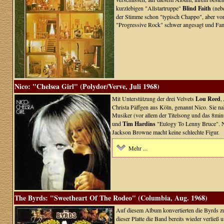
kurzlebigen "Allstartruppe"
Blind Faith
(neb
der Stimme schon "typisch Chappo", aber von
"Progressive Rock" schwer angesagt und Fami
Nico: "Chelsea Girl" (Polydor/Verve, Juli 1968)
Mit Unterstützung der drei Velvets
Lou Reed
,
Christa Päffgen aus Köln, genannt Nico. Sie n
Musiker (vor allem der Titelsong und das 8mi
und
Tim Hardins
"Eulogy To Lenny Bruce". Ni
Jackson Browne macht keine schlechte Figur.
Mehr ...
The Byrds: "Sweetheart Of The Rodeo" (Columbia, Aug. 1968)
Auf diesem Album konvertierten die Byrds z
dieser Platte die Band bereits wieder verließ 