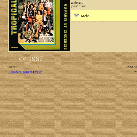
anderen.
(04.02.2009)
Mehr ...
<< 1967
Erstellt:
Letzte Ak
Homepage im neuen Fenster
W