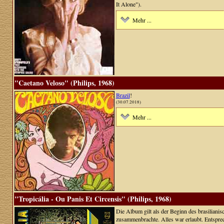
It Alone").
Mehr ...
"Caetano Veloso" (Philips, 1968)
Brazil
!
(30.07.2018)
Mehr ...
"Tropicália - Ou Panis Et Circensis" (Philips, 1968)
Die Album gilt als der Beginn des brasiliani
zusammenbrachte. Alles war erlaubt. Entspr