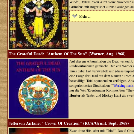
Wind", Dylans "You Ain't Goin' Nowhere" und
Gründen" mit Roger McGuinns Gesängen ausg
Mehr ...
The Grateful Dead: "Anthem Of The Sun" (Warner, Aug. 1968)
Auf diesem Album haben die Dead versucht, i
Studioaufnahmen gemischt. Der von Warner a
muss dabei fast verzweifelt sein (diese unpro
eine Folge der Dead mit dem Namen "From An
beschäftigt. Total spannend zu verfolgen. Ans
songorientierten Studioalben ("
Workingman's
nur die Weir/Kreutzmann-Komposition "The Ot
Hunter
als Texter und
Mickey Hart
als zwei
Jefferson Airlane: "Crown Of Creation" (RCA/Grunt, Sept. 1968)
Zwar ohne Hits, aber mit "Triad", David Cro