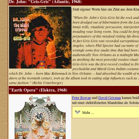
Dr. John: "Gris-Gris" (Atlantic, 1968)
Statt eigener Worte hier ein Zitat aus dem Kl
"When Dr. John's Gris-Gris hit the rock unde
been dredged out of hibernation from the Lo
banjo trills, ritualistic percussion, interje
invading your living room. You could be forgi
perpetuators of this misdeed risking life-thre
In fact Gris-Gris was recorded surreptitious
Angeles, where Phil Spector had cut many of 
wrangle some free studio time that had been
authentically New Orleans as a midnight Mar
as anything the most powerful voodoo ritual
Gris-Gris was the first record credited to D
psychedelia and Mardi Gras Indian costumes.
which Dr. John -- born Mac Rebennack in New Orleans -- had absorbed the wealth of mus
dawn of the twentieth century, even as the album took in cutting-edge influences such as
same fashion." (Richie Unterberger)
"Earth Opera" (Elektra, 1968)
Peter Rowan
und
David Grisman
kamen beide
mit einer elektrifizierten Mandoline als Soloi
Mehr ...