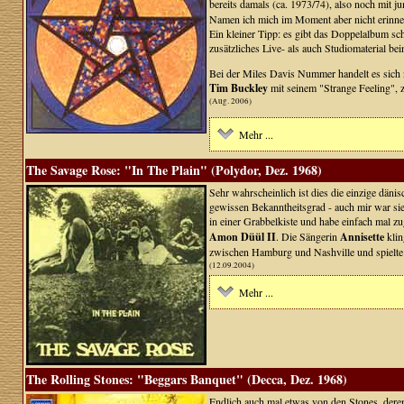
bereits damals (ca. 1973/74), also noch mit j
Namen ich mich im Moment aber nicht erinne
Ein kleiner Tipp: es gibt das Doppelalbum sc
zusätzliches Live- als auch Studiomaterial bein
Bei der Miles Davis Nummer handelt es sich 
Tim Buckley
mit seinem "Strange Feeling", 
(Aug. 2006)
Mehr ...
The Savage Rose: "In The Plain" (Polydor, Dez. 1968)
Sehr wahrscheinlich ist dies die einzige däni
gewissen Bekanntheitsgrad - auch mir war si
in einer Grabbelkiste und habe einfach mal
Amon Düül II
. Die Sängerin
Annisette
klin
zwischen Hamburg und Nashville und spielte 
(12.09.2004)
Mehr ...
The Rolling Stones: "Beggars Banquet" (Decca, Dez. 1968)
Endlich auch mal etwas von den Stones, deren