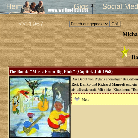
Heim
Gigs
Social Med
<< 1967
Michae
Da
The Band: "Music From Big Pink" (Capitol, Juli 1968)
Das Debüt von Dylans ehemaliger Begleitband
Rick Danko
und
Richard Manuel
) und ein 
als wäre sie uralt. Mit vielen Klassikern: "Te
Mehr ...