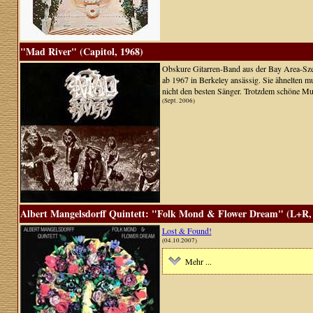
"Mad River" (Capitol, 1968)
Obskure Gitarren-Band aus der Bay Area-Szen
ab 1967 in Berkeley ansässig. Sie ähnelten m
nicht den besten Sänger. Trotzdem schöne Mu
(Sept. 2006)
Albert Mangelsdorff Quintett: "Folk Mond & Flower Dream" (L+R,
Lost & Found!
(04.10.2007)
Mehr ...