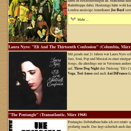
dabei zu Höchstleistungen an. Manchmal ließe
Balletttruppe dabei. Heutzutage hätte wohl ka
London ansässige Amerikaner
Joe Boyd
(ers
Mehr ...
Laura Nyro: "Eli And The Thirteenth Confession" (Columbia, März
Mit gerade mal 21 Jahren war Laura Nyro sch
Jazz, Soul, Pop und Musical zu einer einzigar
Songs, die allerdings nur in Versionen ander
auf,
Three Dog Night
den Titelsong "Eli's C
Vega
,
Tori Amos
und auch
Ani DiFranco
ka
"The Pentangle" (Transatlantic, März 1968)
Pentangles Debütalbum habe ich erst relativ sp
großartig macht. Das liegt sicherlich auch dar