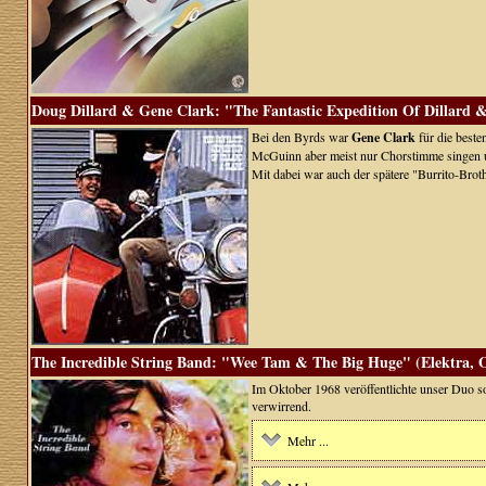
Doug Dillard & Gene Clark: "The Fantastic Expedition Of Dillard
Bei den Byrds war
Gene Clark
für die beste
McGuinn aber meist nur Chorstimme singen un
Mit dabei war auch der spätere "Burrito-Brot
The Incredible String Band: "Wee Tam & The Big Huge" (Elektra, O
Im Oktober 1968 veröffentlichte unser Duo so
verwirrend.
Mehr ...