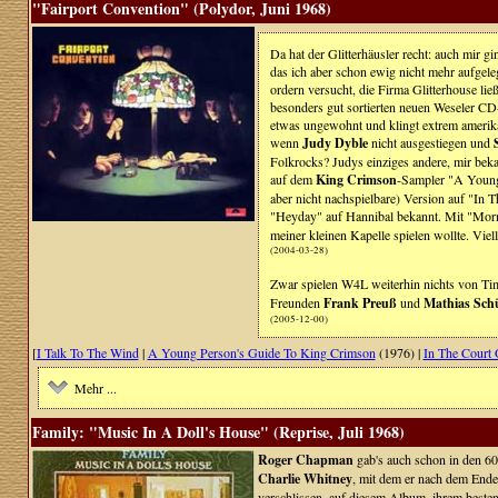
"Fairport Convention" (Polydor, Juni 1968)
Da hat der Glitterhäusler recht: auch mir g
das ich aber schon ewig nicht mehr aufgel
ordern versucht, die Firma Glitterhouse lie
besonders gut sortierten neuen Weseler CD-
etwas ungewohnt und klingt extrem amerika
wenn
Judy Dyble
nicht ausgestiegen und
Folkrocks? Judys einziges andere, mir bek
auf dem
King Crimson
-Sampler "A Young 
aber nicht nachspielbare) Version auf "In
"Heyday" auf Hannibal bekannt. Mit "Morni
meiner kleinen Kapelle spielen wollte. Viel
(2004-03-28)
Zwar spielen W4L weiterhin nichts von Tim,
Freunden
Frank Preuß
und
Mathias Schü
(2005-12-00)
[
I Talk To The Wind
|
A Young Person's Guide To King Crimson
(1976) |
In The Court
Mehr ...
Family: "Music In A Doll's House" (Reprise, Juli 1968)
Roger Chapman
gab's auch schon in den 6
Charlie Whitney
, mit dem er nach dem End
verschlissen, auf diesem Album, ihrem besten 