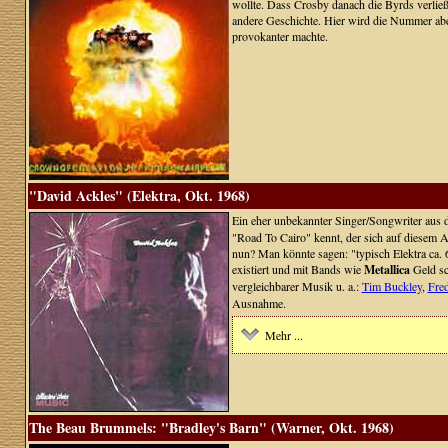
wollte. Dass Crosby danach die Byrds verließ 
andere Geschichte. Hier wird die Nummer aber
provokanter machte.
"David Ackles" (Elektra, Okt. 1968)
Ein eher unbekannter Singer/Songwriter aus 
"Road To Cairo" kennt, der sich auf diesem A
nun? Man könnte sagen: "typisch Elektra ca.
existiert und mit Bands wie
Metallica
Geld sc
vergleichbarer Musik u. a.:
Tim Buckley
,
Fred
Ausnahme.
Mehr ...
The Beau Brummels: "Bradley's Barn" (Warner, Okt. 1968)