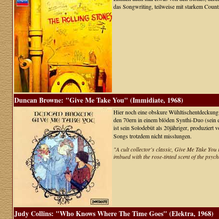
das Songwriting, teilweise mit starkem Count
Duncan Browne: "Give Me Take You" (Immidiate, 1968)
Hier noch eine obskure Wühltischentdeckung:
den 70ern in einem blöden Synthi-Duo (sein e
ist sein Solodebüt als 20jähriger, produziert 
Songs trotzdem nicht misslungen.
"A cult collector's classic, Give Me Take You 
imbued with the rose-tinted scent of the psych
Judy Collins: "Who Knows Where The Time Goes" (Elektra, 1968)