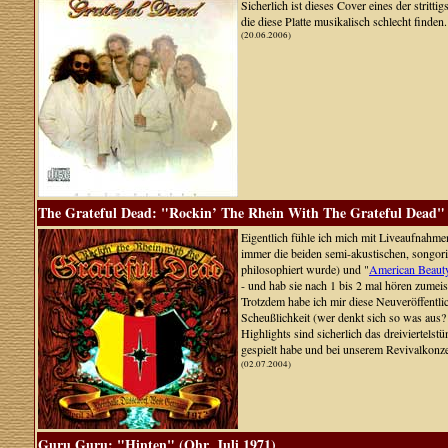
Sicherlich ist dieses Cover eines der stritt
die diese Platte musikalisch schlecht find
(20.06.2006)
The Grateful Dead: "Rockin’ The Rhein With The Grateful Dead" 
Eigentlich fühle ich mich mit Liveaufnahmen
immer die beiden semi-akustischen, songori
philosophiert wurde) und "
American Beaut
- und hab sie nach 1 bis 2 mal hören zumeis
Trotzdem habe ich mir diese Neuveröffentli
Scheußlichkeit (wer denkt sich so was aus?
Highlights sind sicherlich das dreiviertel
gespielt habe und bei unserem Revivalkonz
(02.07.2004)
Guru Guru: "Hinten" (Ohr, Juli 1971)