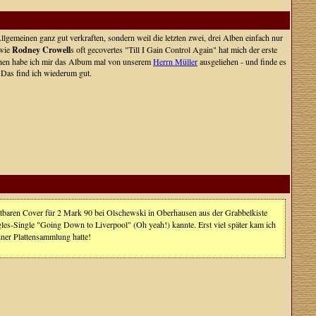
gemeinen ganz gut verkraften, sondern weil die letzten zwei, drei Alben einfach nur
 wie
Rodney Crowell
s oft gecovertes "Till I Gain Control Again" hat mich der erste
ischen habe ich mir das Album mal von unserem
Herrn Müller
ausgeliehen - und finde es
. Das find ich wiederum gut.
chtbaren Cover für 2 Mark 90 bei Olschewski in Oberhausen aus der Grabbelkiste
les-Single "Going Down to Liverpool" (Oh yeah!) kannte. Erst viel später kam ich
iner Plattensammlung hatte!