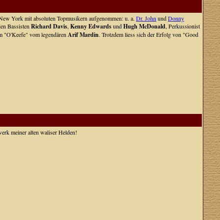
in New York mit absoluten Topmusikern aufgenommen: u. a.
Dr. John
und
Donny
den Bassisten
Richard Davis
,
Kenny Edwards
und
Hugh McDonald
, Perkussionist
um "O'Keefe" vom legendären
Arif Mardin
. Trotzdem liess sich der Erfolg von "Good
twerk meiner alten waliser Helden!