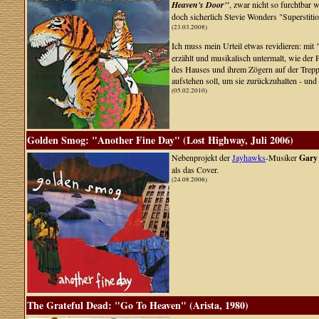
Heaven's Door"
, zwar nicht so furchtbar 
doch sicherlich Stevie Wonders "Superstitio
(23.03.2008)
Ich muss mein Urteil etwas revidieren: mit
"
erzählt und musikalisch untermalt, wie der
des Hauses und ihrem Zögern auf der Treppe
aufstehen soll, um sie zurückzuhalten - u
(05.02.2010)
Golden Smog: "Another Fine Day" (Lost Highway, Juli 2006)
Nebenprojekt der
Jayhawks
-Musiker
Gary
als das Cover.
(24.08.2006)
The Grateful Dead: "Go To Heaven" (Arista, 1980)