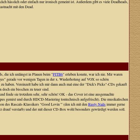
irklich hässlich oder einfach nur ironisch gemeint ist. Außerdem gibt es viele Deadheads,
lastnacht mit den Dead.
s, die ich unlängst in Plauen beim "
PITB6
" erleben konnte, war ich nie. Mir waren
dges" gerade vor wenigen Tagen in der x. Wiederholung auf VOX so schön
 zu haben. Vereinzelt habe ich mir dann auch mal eine der "Dick's Picks"-CDs gekauft
n doch ein bisschen zu teuer sind.
und finde sie trotzdem sehr, sehr schön! OK - das Cover ist eine ausgemachte
 Tapes gemixt und durch HDCD-Mastering tontechnisch aufgefrischt). Die musikalischen
rsion des Rascals-Klassikers "Good Lovin´" (den ich mit den
Rusty Nails
immer gerne
rz drauf verstarb) und der mit dieser CD-Box wohl besonders gewürdigt werden soll.