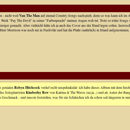
en - nicht weil
Van The Man
auf einmal Country-Songs nachspielt, denn so was kann ich im All
Werk "Pay The Devil" in seiner "Farbenpracht" meinen Augen weh tut. Trotz so toller Songs
ieriger gemacht. Aber vielleicht hätte ich ja auch das Cover aus der Hand legen sollen. Inzw
: Herr Morrison war noch nie in Nashville und hat die Platte (natürlich) in Irland aufgenommen
s genialen
Robyn Hitchcock
verlief recht unspektakulär: ich habe dieses Album mit dem fur
des Sologitarristen
Kimberley Rew
von Katrina & The Waves (na ja...) und als Autor der Bang
Geschmack - und musste feststellen, was für ein Schätzchen ich da schon seit längerem in me