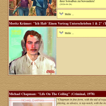
ihrer Soloalben zui bewundern!
(2026-04-26)
Mehr ...
Moritz Krämer: "Ich Hab' Einen Vertrag Unterschrieben 1 & 2" (T
Mehr ...
Michael Chapman: "Life On The Ceiling" (Criminal, 1978)
"Chapman in fine form, with the aid of regu
playing, as always, is top-notch, with the