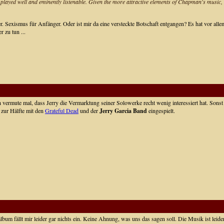
hem played well and eminently listenable. Given the more attractive elements of Chapman's music,
. Sexismus für Anfänger. Oder ist mir da eine versteckte Botschaft entgangen? Es hat vor alle
 zu tun ...
Ich vermute mal, dass Jerry die Vermarktung seiner Solowerke recht wenig interessiert hat. Son
 zur Hälfte mit den
Grateful Dead
und der
Jerry Garcia Band
eingespielt.
um fällt mir leider gar nichts ein. Keine Ahnung, was uns das sagen soll. Die Musik ist leider