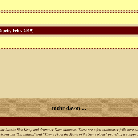
apete, Febr. 2019)
mehr davon ...
lar bassist Rick Kemp and drummer Dave Mattacks. There are a few synthesizer frills here and 
 instrumental "Lescudjack" and "Theme From the Movie of the Same Name" providing a snappy s