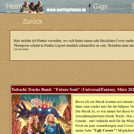
Heim
Gigs
Zurück
Hier möchte ich Platten vorstellen, wo sich hinter einem sehr hässlichen Cover (me
Thompson scheint in Punkto Layout ziemlich schmerzfrei zu sein. Trotzdem einer me
(20.06.2006)
Tedeschi Trucks Band: "Future Soul" (Universal/Fantasy, März 20
Bevor ich zur Musik komme erst einmal wi
dann (mal wieder nur) für die billigere V
Die Musik ist, so wie immer bei dieser to
Ausnahmegitarristen Derek Trucks. Das ze
Geniale - und vielleicht auch für die Mög
Noch ein paar Anmerkungen zum Cover: das 
meine Seite
"Ugly Covers"
? Möglicherw