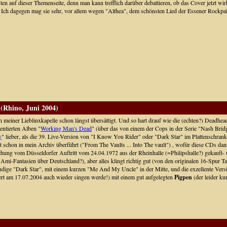
igsten auf dieser Themenseite, denn man kann trefflich darüber debattieren, ob das Cover jetzt w
en. Ich dagegen mag sie sehr, vor allem wegen "Althea", dem schönsten Lied der Essener Rockpa
(Rhino, Juni 2004)
 meiner Lieblinxkapelle schon längst übersättigt. Und so hart drauf wie die (echten?) Deadhead
entierten Alben "
Working Man's Dead
" (über das von einem der Cops in der Serie "Nash Bri
y
" lieber, als die 39. Live-Version von "I Know You Rider" oder "Dark Star" im Plattenschrank
t schon in mein Archiv überführt ("From The Vaults ... Into The vault") , wofür diese CDs dan
chung vom Düsseldorfer Auftritt vom 24.04.1972 aus der Rheinhalle (=Philipshalle?) gekauft- 
 Ami-Fantasien über Deutschland?), aber alles klingt richtig gut (von den originalen 16-Spur
stündige "Dark Star", mit einem kurzen "Me And My Uncle" in der Mitte, und die exzellente Ve
ert am 17.07.2004 auch wieder singen werde!) mit einem gut aufgelegten
Pigpen
(der leider ku