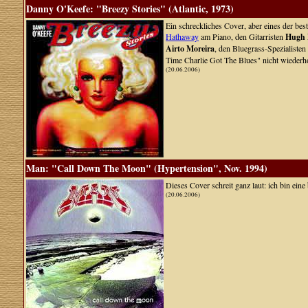
Danny O'Keefe: "Breezy Stories" (Atlantic, 1973)
Ein schreckliches Cover, aber eines der b
Hathaway
am Piano, den Gitarristen
Hugh 
Airto Moreira
, den Bluegrass-Spezialisten
Time Charlie Got The Blues" nicht wiederh
(20.06.2006)
Man: "Call Down The Moon" (Hypertension", Nov. 1994)
Dieses Cover schreit ganz laut: ich bin ein
(20.06.2006)