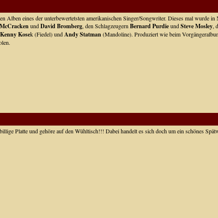
esten Alben eines der unterbewertetsten amerikanischen Singer/Songwriter. Dieses mal wurde 
McCracken
und
David Bromberg
, den Schlagzeugern
Bernard Purdie
und
Steve Mosley
, 
Kenny Kose
k (Fiedel) und
Andy Statman
(Mandoline). Produziert wie beim Vorgängeralb
olen.
e billige Platte und gehöre auf den Wühltisch!!! Dabei handelt es sich doch um ein schönes Spä