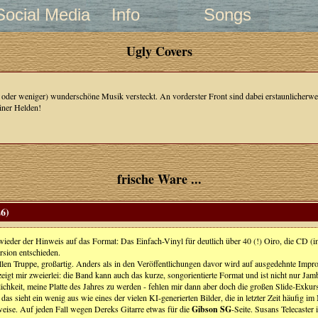
Social Media
Info
Songs
Ugly Covers
hr oder weniger) wunderschöne Musik versteckt. An vorderster Front sind dabei erstaunlicher
iner Helden!
frische Ware ...
26)
eder der Hinweis auf das Format: Das Einfach-Vinyl für deutlich über 40 (!) Oiro, die CD (im
ersion entschieden.
llen Truppe, großartig. Anders als in den Veröffentlichungen davor wird auf ausgedehnte Impro
igt mir zweierlei: die Band kann auch das kurze, songorientierte Format und ist nicht nur Ja
lichkeit, meine Platte des Jahres zu werden - fehlen mir dann aber doch die großen Slide-Exkur
sieht ein wenig aus wie eines der vielen KI-generierten Bilder, die in letzter Zeit häufig im N
eise. Auf jeden Fall wegen Dereks Gitarre etwas für die
Gibson SG
-Seite. Susans Telecaster 