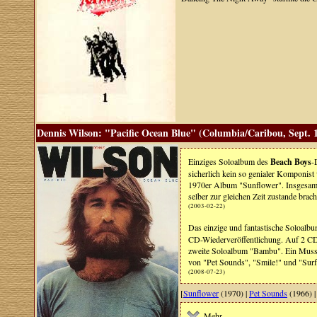
Dennis Wilson: "Pacific Ocean Blue" (Columbia/Caribou, Sept. 
Einziges Soloalbum des
Beach Boys
-
sicherlich kein so genialer Komponis
1970er Album "Sunflower". Insgesamt 
selber zur gleichen Zeit zustande brac
(2003-02-22)
Das einzige und fantastische Soloalb
CD-Wiederveröffentlichung. Auf 2 CDs 
zweite Soloalbum "Bambu". Ein Muss 
von "Pet Sounds", "Smile!" und "Surf
(2008-07-23)
[
Sunflower
(1970) |
Pet Sounds
(1966) 
Mehr ...