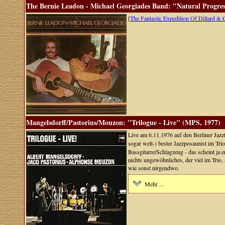
The Bernie Leadon - Michael Georgiades Band: "Natural Progres
[
The Fantastic Expedition Of Dillard & 
Mangelsdorff/Pastorius/Mouzon: "Trilogue - Live" (MPS, 1977)
Live am 6.11.1976 auf den Berliner Jazz
sogar welt-) bester Jazzposaunist im Tri
Bassgitarre/Schlagzeug - das scheint ja
nichts ungewöhnliches, der viel im Trio, a
wie sonst nirgendwo.
Mehr ...