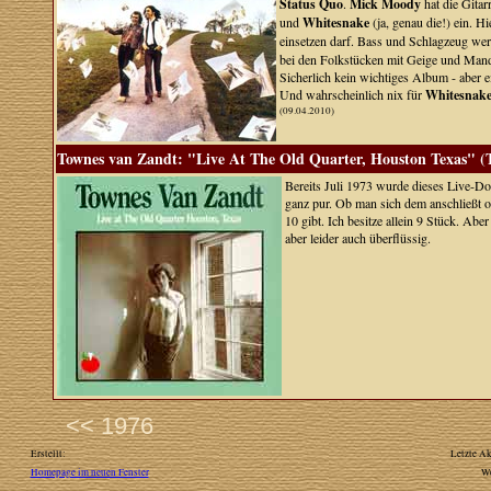
Status Quo
.
Mick Moody
hat die Gitar
und
Whitesnake
(ja, genau die!) ein. H
einsetzen darf. Bass und Schlagzeug we
bei den Folkstücken mit Geige und Mand
Sicherlich kein wichtiges Album - aber 
Und wahrscheinlich nix für
Whitesnake
(09.04.2010)
Townes van Zandt: "Live At The Old Quarter, Houston Texas" (
Bereits Juli 1973 wurde dieses Live-D
ganz pur. Ob man sich dem anschließt od
10 gibt. Ich besitze allein 9 Stück. Abe
aber leider auch überflüssig.
<< 1976
Erstellt:
Letzte Ak
Homepage im neuen Fenster
W