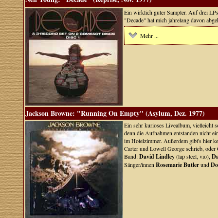
Ein wirklich guter Sampler. Auf drei LP
"Decade" hat mich jahrelang davon abgeh
Mehr ...
Jackson Browne: "Running On Empty" (Asylum, Dez. 1977)
Ein sehr kurioses Livealbum, vielleicht 
denn die Aufnahmen entstanden nicht ein
im Hotelzimmer. Außerdem gibt's hier k
Carter und Lowell George schrieb, oder
Band:
David Lindley
(lap steel, vio),
Da
Sänger/innen
Rosemarie Butler
und
Do