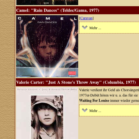
Camel: "Rain Dances" (Teldec/Gama, 1977)
[
Caravan
]
Mehr ...
Valerie Carter: "Just A Stone's Throw Away" (Columbia, 1977)
Valerie verdient ihr Geld als Chorsänger
1977er-Debüt hören wir u. a. das für si
Waiting For Louise
immer wieder gerne 
Mehr ...