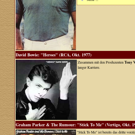
David Bowie: "Heroes" (RCA, Okt. 1977)
Zusammen mit den Produzenten
Tony V
langer Karriere.
Graham Parker & The Rumour: "Stick To Me" (Vertigo, Okt. 1
"Stick To Me" ist bereits das dritte vor