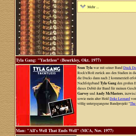
Mehr ...
Tyla Gang: "Yachtless" (Beserkley, Okt. 1977)
Sean Tyla
war mit seiner Band
Duck De
Rock'n'Roll zurück aus den Stadien in d
die Ducks dann nach 2 kommerziell erfo
Nachfolgeband
Tyla Gang
den großen Er
dieses Debüt der Band für meinen Gesch
Garvey
und
Andy McMasters
, inzwis
sowie mein alter Held
Deke Leonard
von
völlig untergegangene Bandprojekt "
The
Man: "All's Well That Ends Well" (MCA, Nov. 1977)