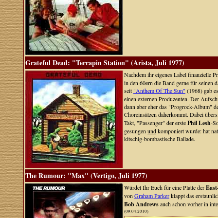
Grateful Dead: "Terrapin Station" (Arista, Juli 1977)
Nachdem ihr eigenes Label finanzielle 
in den 60ern die Band gerne für seinen 
seit
"Anthem Of The Sun"
(1968) gab e
einen externen Produzenten. Der Auf
dann aber eher das "Progrock-Album" der
Choreinsätzen daherkommt. Dabei übersi
Takt, "Passenger" der erste
Phil Lesh
-S
gesungen
und
komponiert wurde: hat natü
kitschig-bombastische Ballade.
The Rumour: "Max" (Vertigo, Juli 1977)
Würdet Ihr Euch für eine Platte der
East
von
Graham Parker
klappt das erstaunlic
Bob Andrews
auch schon vorher in inte
(09.04.2010)