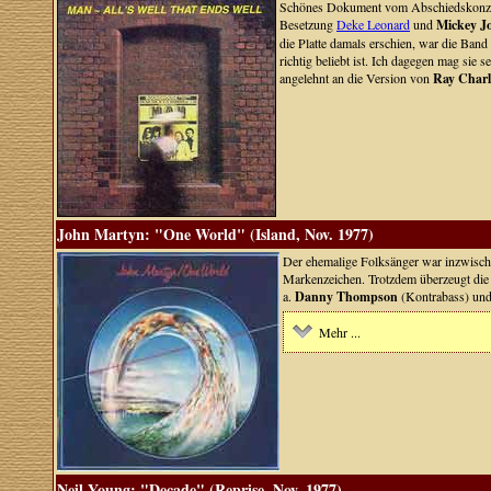
Schönes Dokument vom Abschiedskonzer
Besetzung
Deke Leonard
und
Mickey J
die Platte damals erschien, war die Ban
richtig beliebt ist. Ich dagegen mag sie
angelehnt an die Version von
Ray Charl
John Martyn: "One World" (Island, Nov. 1977)
Der ehemalige Folksänger war inzwisch
Markenzeichen. Trotzdem überzeugt die 
a.
Danny Thompson
(Kontrabass) un
Mehr ...
Neil Young: "Decade" (Reprise, Nov. 1977)