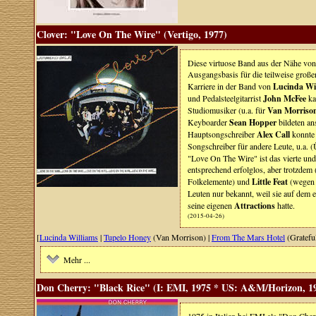
Clover: "Love On The Wire" (Vertigo, 1977)
Diese virtuose Band aus der Nähe von S
Ausgangsbasis für die teilweise große
Karriere in der Band von
Lucinda Wi
und Pedalsteelgitarrist
John McFee
ka
Studiomusiker (u.a. für
Van Morriso
Keyboarder
Sean Hopper
bildeten a
Hauptsongschreiber
Alex Call
konnte 
Songschreiber für andere Leute, u.a. 
"Love On The Wire" ist das vierte un
entsprechend erfolglos, aber trotzdem
Folkelemente) und
Little Feat
(wegen d
Leuten nur bekannt, weil sie auf de
seine eigenen
Attractions
hatte.
(2015-04-26)
[
Lucinda Williams
|
Tupelo Honey
(Van Morrison) |
From The Mars Hotel
(Gratefu
Mehr ...
Don Cherry: "Black Rice" (I: EMI, 1975 * US: A&M/Horizon, 1