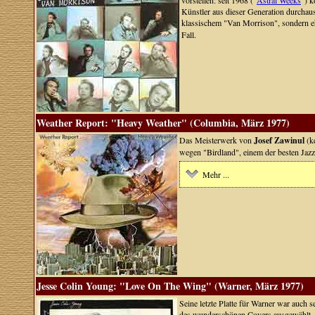
vorstellen: seit 1968 ("
Astral Weeks
") k
Künstler aus dieser Generation durchaus
klassischem "Van Morrison", sondern eh
Fall.
Weather Report: "Heavy Weather" (Columbia, März 1977)
Das Meisterwerk von
Josef Zawinul
(k
wegen "Birdland", einem der besten Jazzs
Mehr ...
Jesse Colin Young: "Love On The Wing" (Warner, März 1977)
Seine letzte Platte für Warner war auch 
des wunderschönen Covers ausgewählt. 