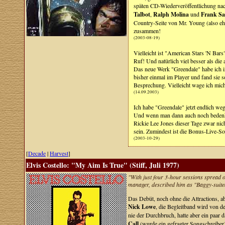
späten CD-Wiederveröffentlichung nach
Talbot
,
Ralph Molina
und
Frank S
Country-Seite von Mr. Young (also ehe
zusammen!
(2003-08-19)
Vielleicht ist "American Stars 'N Bar
Ruf! Und natürlich viel besser als die
Das neue Werk "Greendale" habe ich i
bisher einmal im Player und fand sie s
Besprechung. Vielleicht wage ich mich
(14.09.2003)
Ich habe "Greendale" jetzt endlich we
Und wenn man dann auch noch bedenk
Rickie Lee Jones dieser Tage zwar nic
sein. Zumindest ist die Bonus-Live-
(2003-10-29)
[
Decade
|
Harvest
]
Elvis Costello: "My Aim Is True" (Stiff, Juli 1977)
"With just four 3-hour sessions spread o
manager, described him as "Baggy-suite
Das Debüt, noch ohne die Attractions, a
Nick Lowe
, die Begleitband wird von 
nie der Durchbruch, hatte aber ein paar
Call
(wurde ein gefragter Songschreiber