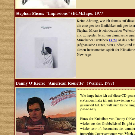
Stephan Micus: "Implosions" (ECM/Japo, 1977)
Keine Ahnung, wie ich damals auf diese
die eine gewisse ähnlichkeit mit gewisse
Stephan Micus ist ein deutscher Weltenb
und zu spielen lernt, um damit seine eig
Münchener Jazzlebels
ECM
ist das nebe
(afghanische Laute), Sitar (Indien) und 
diesen Instrumenten spielt der Künstler
New Age.
Danny O'Keefe: "American Roulette" (Warner, 1977)
Wie lange habe ich auf diese CD gewa
erstanden, hatte ich mir inzwischen 
geknistert hat. Ich will auch keine la
(2006-05-12)
Eines der Kultalben von Danny O'Keefe
wieder aus der Grabbelkiste! Es gibt e
wieder sehr oft, besonders das wunde
immerhin Coverversionen von
Mark-