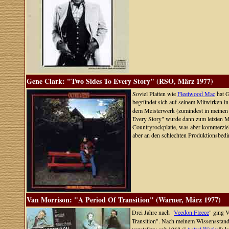
Gene Clark: "Two Sides To Every Story" (RSO, März 1977)
Soviel Platten wie
Fleetwood Mac
hat G
begründet sich auf seinem Mitwirken i
dem Meisterwerk (zumindest in meinen
Every Story" wurde dann zum letzten Mal
Countryrockplatte, was aber kommerziell
aber an den schlechten Produktionsbedi
Van Morrison: "A Period Of Transition" (Warner, März 1977)
Drei Jahre nach "
Veedon Fleece
" ging 
Transition". Nach meinem Wissensstand i