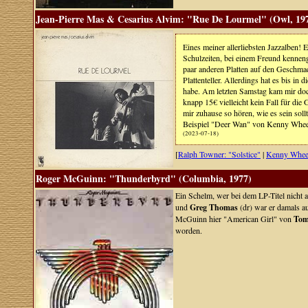
Jean-Pierre Mas & Cesarius Alvim: "Rue De Lourmel" (Owl, 19
Eines meiner allerliebsten Jazzalben! 
Schulzeiten, bei einem Freund kenneng
paar anderen Platten auf den Geschmac
Plattenteller. Allerdings hat es bis i
habe. Am letzten Samstag kam mir doch
knapp 15€ vielleicht kein Fall für die
mir zuhause so hören, wie es sein soll
Beispiel "Deer Wan" von Kenny Wheeler
(2023-07-18)
[
Ralph Towner: "Solstice"
|
Kenny Wheel
Roger McGuinn: "Thunderbyrd" (Columbia, 1977)
Ein Schelm, wer bei dem LP-Titel nicht
und
Greg Thomas
(dr) war er damals au
McGuinn hier "American Girl" von
Tom
worden.