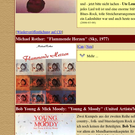
und - jetzt bitte nicht lachen -
Ute Lem
jedes Lied toll ist und eine enorme Sti
Blues-Rock, tolle Streicherarrangeme
ein Ladenhüter war und auch heute no
(2006-03-00)
[
Wiederveröffentlichung auf CD
]
Michael Rother: "Flammende Herzen" (Sky, 1977)
[
Can
|
Neu
]
Mehr ...
Bob Young & Mick Moody: "Young & Moody" (United Artists/M
Zwei Kumpels aus der zweiten Reihe neh
country-, folk- und blueslastigem Rock á
ich noch keinen der Beteiligten.
Bob Yo
vor allem als Mundharmonikaspieler. Er 