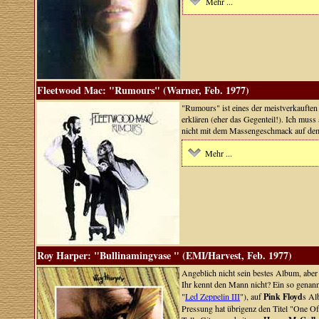
Mehr ...
Fleetwood Mac: "Rumours" (Warner, Feb. 1977)
"Rumours" ist eines der meistverkauften
erklären (eher das Gegenteil!). Ich muss 
nicht mit dem Massengeschmack auf dem 
Mehr ...
Roy Harper: "Bullinamingvase " (EMI/Harvest, Feb. 1977)
Angeblich nicht sein bestes Album, aber 
Ihr kennt den Mann nicht? Ein so genan
"
Led Zeppelin III
"), auf
Pink Floyd
s A
Pressung hat übrigenz den Titel "One O