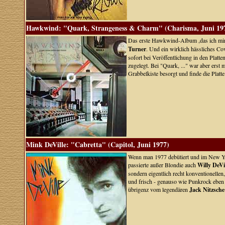
Hawkwind: "Quark, Strangeness & Charm" (Charisma, Juni 19
Das erste Hawkwind-Album ,das ich mir 
Turner
. Und ein wirklich hässliches Co
sofort bei Veröffentlichung in den Plat
zugelegt. Bei "Quark, ..." war aber erst
Grabbelkiste besorgt und finde die Platte
Mink DeVille: "Cabretta" (Capitol, Juni 1977)
Wenn man 1977 debütiert und im New Yo
passierte außer Blondie auch
Willy DeVi
sondern eigentlich recht konventionellen
und frisch - genauso wie Punkrock eben
übrigenz vom legendären
Jack Nitzsche