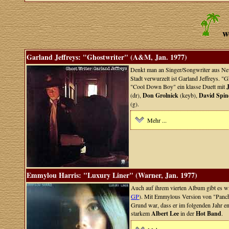
w
Garland Jeffreys: "Ghostwriter" (A&M, Jan. 1977)
Denkt man an Singer/Songwriter aus New 
Stadt verwurzelt ist Garland Jeffreys. "G
"Cool Down Boy" ein klasse Duett mit
(dr),
Don Grolnick
(keyb),
David Spin
(g).
Mehr ...
Emmylou Harris: "Luxury Liner" (Warner, Jan. 1977)
Auch auf ihrem vierten Album gibt es w
GP
). Mit Emmylous Version von "Panch
Grund war, dass er im folgenden Jahr en
starkem
Albert Lee
in der
Hot Band
.