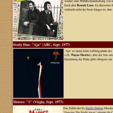
wieder) eine Wühltischentdeckung von m
Euch aber
Ronnie Lane
, Ex-Bassisten 
vielleicht nicht der beste Sänger ist, ab
Steely Dan: "Aja" (ABC, Sept. 1977)
"Aja" ist meine klare Lieblingsplatte de
(z.B.
Wayne Shorter
), aber der Star s
Entstehung der Platte gibt's übrigens ei
Motors: "1" (Virgin, Sept. 1977)
Das Debüt der Ex-
Ducks-Deluxe
-Musik
"Dancing The Night Away" stürmte die Ch