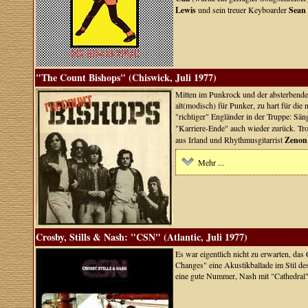
Lewis
und sein treuer Keyboarder
Sean
"The Count Bishops" (Chiswick, Juli 1977)
Mitten im Punkrock und der absterbende
alt(modisch) für Punker, zu hart für di
"richtiger" Engländer in der Truppe: Sä
"Karriere-Ende" auch wieder zurück. T
aus Irland und Rhythmusgitarrist
Zenon
Mehr ...
Crosby, Stills & Nash: "CSN" (Atlantic, Juli 1977)
Es war eigentlich nicht zu erwarten, d
Changes" eine Akustikballade im Stil d
eine gute Nummer, Nash mit "Cathedral"