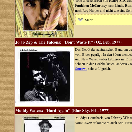
Tolle Gitarrenarbeit von
Henry McCull
Paulchen McCartney
samt Linda,
Ronn
nach Roy Harper und nicht wie eine Schn
Mehr ...
Jo Jo Zep & The Falcons: "Don't Waste It" (Oz, Feb. 1977)
Das Debüt der australischen Band um de
vom Blues geprägt. In den 80ern wendet
und New Wave, wobei Letzteres m. E. zie
schnell in den Grabbelkisten landeten - 
Sorrows
sehr erfolgreich.
Muddy Waters: "Hard Again" (Blue Sky, Feb. 1977)
Muddys Comeback, von
Johnny Winte
vom Cover: er konnte es auch sein. Heiß