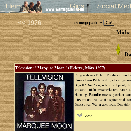
Heim
Gigs
Social Med
<< 1976
Michae
Da
Television: "Marquee Moon" (Elektra, März 1977)
Ein grandioses Debüt! Mit dieser Band g
Kumpel von
Patti Smith
, schrieb genia
Begriff "Duell" eigentlich nicht passt, d
ich kann's nicht besser erklären. Am Ba
ehemalige
Blondie
-Bassist gleichen Na
mitwirkt und Patti Smith später Fred "So
Bassist war. War er aber nicht. Das ste
Mehr ...