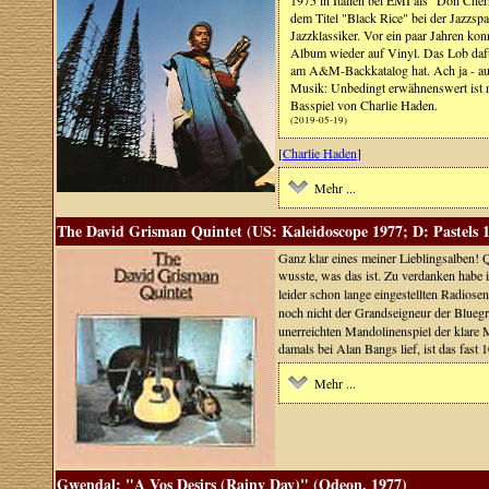
1975 in Italien bei EMI als "Don Cher
dem Titel "Black Rice" bei der Jazzs
Jazzklassiker. Vor ein paar Jahren ko
Album wieder auf Vinyl. Das Lob dafür
am A&M-Backkatalog hat. Ach ja - auc
Musik: Unbedingt erwähnenswert ist n
Basspiel von Charlie Haden.
(2019-05-19)
[
Charlie Haden
]
Mehr ...
The David Grisman Quintet (US: Kaleidoscope 1977; D: Pastels 
Ganz klar eines meiner Lieblingsalben! 
wusste, was das ist. Zu verdanken habe 
leider schon lange eingestellten Radios
noch nicht der Grandseigneur der Bluegr
unerreichten Mandolinenspiel der klare 
damals bei Alan Bangs lief, ist das fast
Mehr ...
Gwendal: "A Vos Desirs (Rainy Day)" (Odeon, 1977)