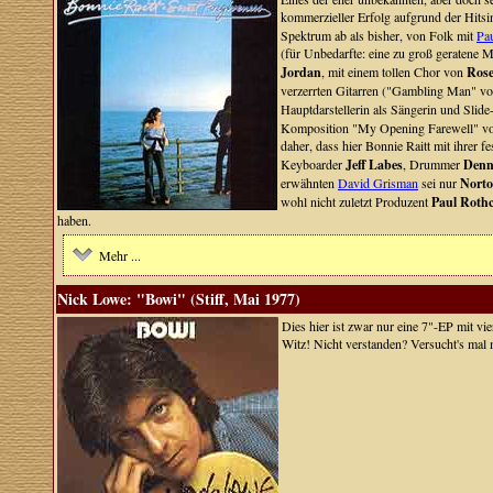
kommerzieller Erfolg aufgrund der Hits
Spektrum ab als bisher, von Folk mit
Pau
(für Unbedarfte: eine zu groß geratene
Jordan
, mit einem tollen Chor von
Rose
verzerrten Gitarren ("Gambling Man" v
Hauptdarstellerin als Sängerin und Slide
Komposition "My Opening Farewell" v
daher, dass hier Bonnie Raitt mit ihrer f
Keyboarder
Jeff Labes
, Drummer
Denn
erwähnten
David Grisman
sei nur
Norto
wohl nicht zuletzt Produzent
Paul Rothc
haben.
Mehr ...
Nick Lowe: "Bowi" (Stiff, Mai 1977)
Dies hier ist zwar nur eine 7"-EP mit vi
Witz! Nicht verstanden? Versucht's ma