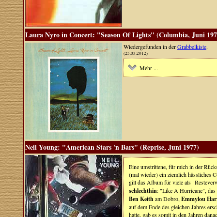
Laura Nyro in Concert: "Season Of Lights" (Columbia, Juni 197
Wiedergefunden in der
Grabbelkiste
.
(25.03.2012)
Mehr ...
Neil Young: "American Stars 'n Bars" (Reprise, Juni 1977)
Eine umstrittene, für mich in der Rüc
(mal wieder) ein ziemlich hässliche
gilt das Album für viele als "Restever
schlechthin
: "Like A Hurricane", das
Ben Keith
am Dobro,
Emmylou Harr
auf dem Ende des gleichen Jahres ers
hatte, gab es somit in den Jahren dana