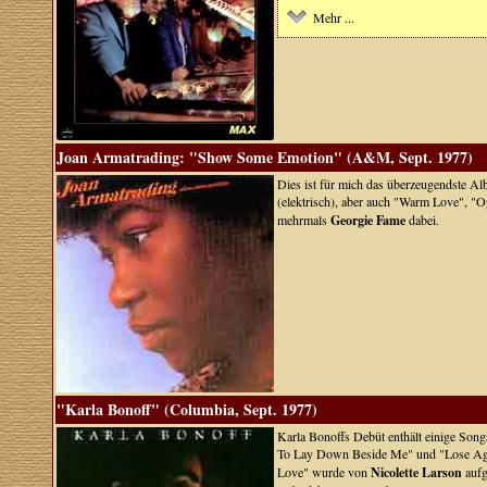
Mehr ...
Joan Armatrading: "Show Some Emotion" (A&M, Sept. 1977)
Dies ist für mich das überzeugendste Alb
(elektrisch), aber auch "Warm Love", "O
mehrmals
Georgie Fame
dabei.
"Karla Bonoff" (Columbia, Sept. 1977)
Karla Bonoffs Debüt enthält einige Song
To Lay Down Beside Me" und "Lose Agai
Love" wurde von
Nicolette Larson
auf