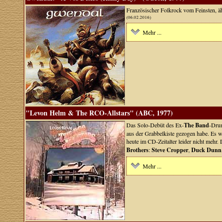
Französischer Folkrock vom Feinsten, ä
(06.02.2016)
Mehr ...
"Levon Helm & The RCO-Allstars" (ABC, 1977)
Das Solo-Debüt des Ex-
The Band
-Dru
aus der Grabbelkiste gezogen habe. Es w
heute im CD-Zeitalter leider nicht mehr
Brothers
:
Steve Cropper
,
Duck Dunn
Mehr ...