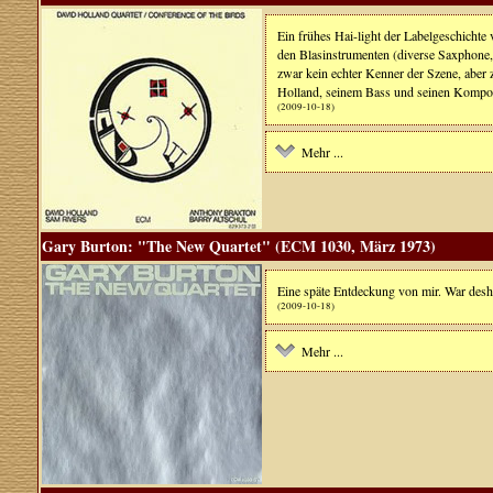
Ein frühes Hai-light der Labelgeschichte
den Blasinstrumenten (diverse Saxphone,
zwar kein echter Kenner der Szene, aber z
Holland, seinem Bass und seinen Kompos
(2009-10-18)
Mehr ...
Gary Burton: "The New Quartet" (ECM 1030, März 1973)
Eine späte Entdeckung von mir. War desha
(2009-10-18)
Mehr ...