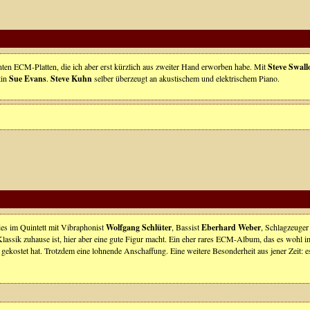
nten ECM-Platten, die ich aber erst kürzlich aus zweiter Hand erworben habe. Mit
Steve Swal
tin
Sue Evans
.
Steve Kuhn
selber überzeugt an akustischem und elektrischem Piano.
es im Quintett mit Vibraphonist
Wolfgang Schlüter
, Bassist
Eberhard Weber
, Schlagzeuge
 Klassik zuhause ist, hier aber eine gute Figur macht. Ein eher rares ECM-Album, das es wohl
ekostet hat. Trotzdem eine lohnende Anschaffung. Eine weitere Besonderheit aus jener Zeit: 