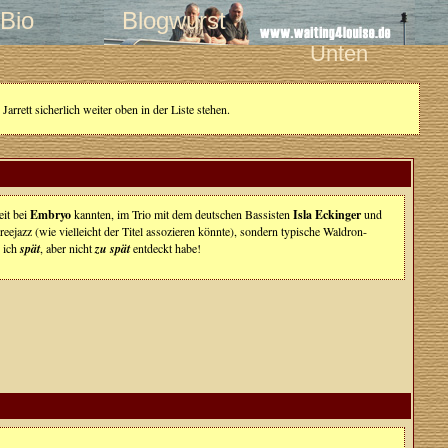
Bio
Blogwurst
Unten
rrett sicherlich weiter oben in der Liste stehen.
eit bei
Embryo
kannten, im Trio mit dem deutschen Bassisten
Isla Eckinger
und
ejazz (wie vielleicht der Titel assozieren könnte), sondern typische Waldron-
 ich
spät
, aber nicht
zu spät
entdeckt habe!