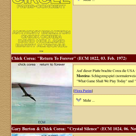
Chick Corea: "Return To Forever" (ECM 1022, 03. Feb. 1972)
Auf dieser Platte brachte Corea die US
Moreira
s Schlagzeugspiel (normalerwei
"What Game Shall We Play Today" und 
[
Flora Purim
]
Mehr ...
Gary Burton & Chick Corea: "Crystal Silence" (ECM 1024, 06. Nov