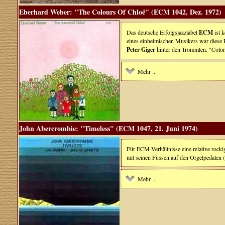
Eberhard Weber: "The Colours Of Chloë" (ECM 1042, Dez. 1972)
Das deutsche Erfolgsjazzlabel
ECM
ist 
eines einheimischen Musikers war diese 
Peter Giger
hinter den Trommlen. "Colors
Mehr ...
John Abercrombie: "Timeless" (ECM 1047, 21. Juni 1974)
Für ECM-Verhältnisse eine relative rock
mit seinen Füssen auf den Orgelpedalen (
Mehr ...