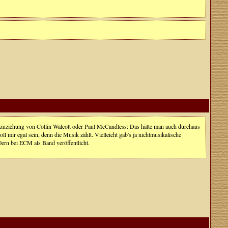
nzuziehung von Collin Walcott oder Paul McCandless: Das hätte man auch durchaus
oll mir egal sein, denn die Musik zählt. Vielleicht gab's ja nichtmusikalische
0ern bei ECM als Band veröffentlicht.