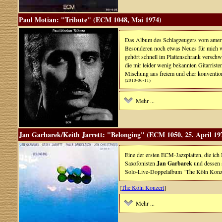
Paul Motian: "Tribute" (ECM 1048, Mai 1974)
Das Album des Schlagzeugers vom amer
Besonderen noch etwas Neues für mich 
gehört schnell im Plattenschrank verschw
die mir leider wenig bekannten Gitarrist
Mischung aus freiem und eher konvention
(2010-06-11)
Mehr ...
Jan Garbarek/Keith Jarrett: "Belonging" (ECM 1050, 25. April 19
Eine der ersten ECM-Jazzplatten, die ich
Saxofonisten
Jan Garbarek
und dessen 
Solo-Live-Doppelalbum "The Köln Konz
[
The Köln Konzert
]
Mehr ...