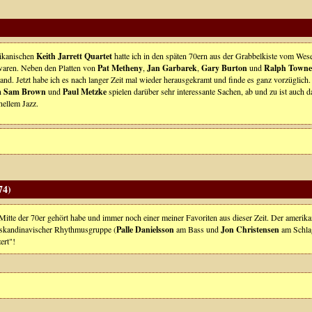
ikanischen
Keith Jarrett Quartet
hatte ich in den späten 70ern aus der Grabbelkiste vom Wes
waren. Neben den Platten von
Pat Metheny
,
Jan Garbarek
,
Gary Burton
und
Ralph Towne
and. Jetzt habe ich es nach langer Zeit mal wieder herausgekramt und finde es ganz vorzüglich
en
Sam Brown
und
Paul Metzke
spielen darüber sehr interessante Sachen, ab und zu ist auch 
ellem Jazz.
74)
 Mitte der 70er gehört habe und immer noch einer meiner Favoriten aus dieser Zeit. Der ameri
skandinavischer Rhythmusgruppe (
Palle Danielsson
am Bass und
Jon Christensen
am Schlag
ert"!