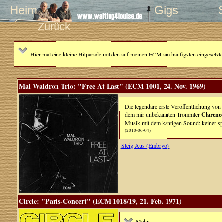
Heim
Gigs
Zurück
Hier mal eine kleine Hitparade mit den auf meinen ECM am häufigsten eingesetzten S
Mal Waldron Trio: "Free At Last" (ECM 1001, 24. Nov. 1969)
Die legendäre erste Veröffentlichung v
dem mir unbekannten Trommler
Clarenc
Musik mit dem kantigen Sound: keiner s
(2010-06-04)
[
Steig Aus (Embryo)
]
Circle: "Paris-Concert" (ECM 1018/19, 21. Feb. 1971)
Mehr ...