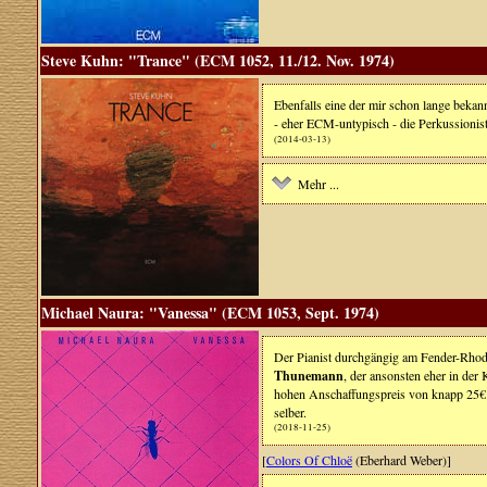
Steve Kuhn: "Trance" (ECM 1052, 11./12. Nov. 1974)
Ebenfalls eine der mir schon lange bekan
- eher ECM-untypisch - die Perkussionis
(2014-03-13)
Mehr ...
Michael Naura: "Vanessa" (ECM 1053, Sept. 1974)
Der Pianist durchgängig am Fender-Rhod
Thunemann
, der ansonsten eher in der
hohen Anschaffungspreis von knapp 25€ g
selber.
(2018-11-25)
[
Colors Of Chloë
(Eberhard Weber)]