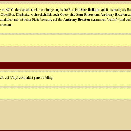
 von
ECM
: der damals noch recht junge englische Bassist
Dave Holland
spielt erstmalig als 
 Querflöte, Klarinette, wahrscheinlich auch Oboe) sind
Sam Rivers
und
Anthony Braxton
zu
umindest mir ist keine Platte bekannt, auf der
Anthony Braxton
dermassen "schön" (und deshal
itionen.
lb auf Vinyl auch nicht ganz so billig.