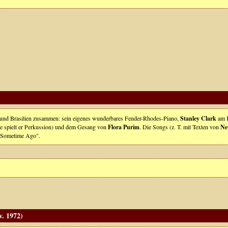
A und Brasilien zusammen: sein eigenes wunderbares Fender-Rhodes-Piano,
Stanley Clark
am 
se spielt er Perkussion) und dem Gesang von
Flora Purim
. Die Songs (z. T. mit Texten von
Nev
"Sometime Ago".
. 1972)