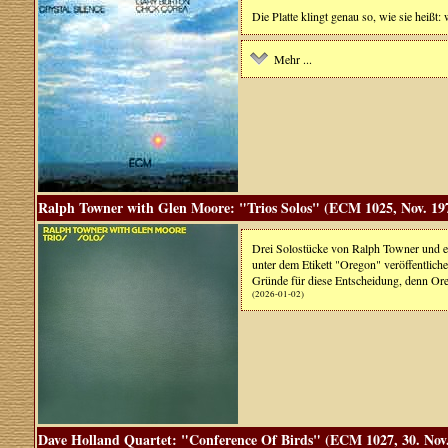
Die Platte klingt genau so, wie sie heiß
Mehr ...
Ralph Towner with Glen Moore: "Trios Solos" (ECM 1025, Nov. 19
Drei Solostücke von Ralph Towner und e
unter dem Etikett "Oregon" veröffentlichen
Gründe für diese Entscheidung, denn Oreg
(2026-01-02)
Dave Holland Quartet: "Conference Of Birds" (ECM 1027, 30. Nov.