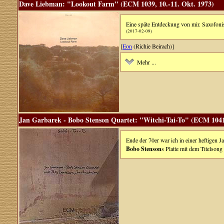
Dave Liebman: "Lookout Farm" (ECM 1039, 10.-11. Okt. 1973)
Eine späte Entdeckung von mir. Saxofonis
(2017-02-09)
[
Eon
(Richie Beirach)]
Mehr ...
Jan Garbarek - Bobo Stenson Quartet: "Witchi-Tai-To" (ECM 1041,
Ende der 70er war ich in einer heftigen 
Bobo Stenson
s Platte mit dem Titelson