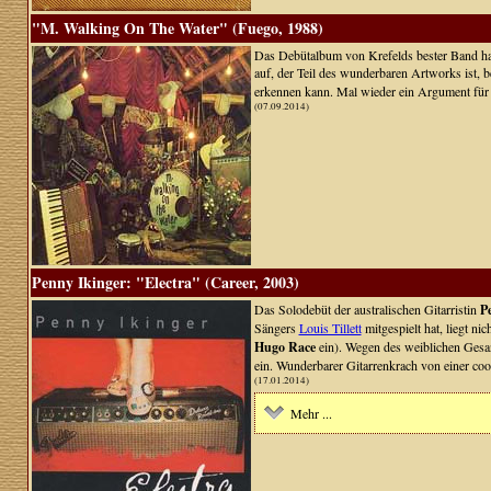
"M. Walking On The Water" (Fuego, 1988)
Das Debütalbum von Krefelds bester Band habe 
auf, der Teil des wunderbaren Artworks ist, 
erkennen kann. Mal wieder ein Argument für
(07.09.2014)
Penny Ikinger: "Electra" (Career, 2003)
Das Solodebüt der australischen Gitarristin
P
Sängers
Louis Tillett
mitgespielt hat, liegt ni
Hugo Race
ein). Wegen des weiblichen Gesa
ein. Wunderbarer Gitarrenkrach von einer coo
(17.01.2014)
Mehr ...