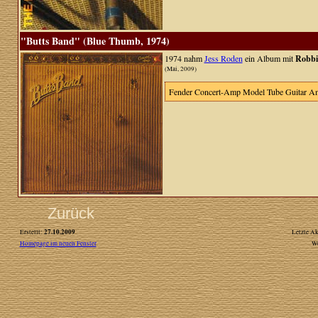
"Butts Band" (Blue Thumb, 1974)
1974 nahm
Jess Roden
ein Album mit
Robbi
(Mai, 2009)
Fender Concert-Amp Model Tube Guitar Amplif
Zurück
27.10.2009
Erstellt:
Letzte Ak
Homepage im neuen Fenster
W