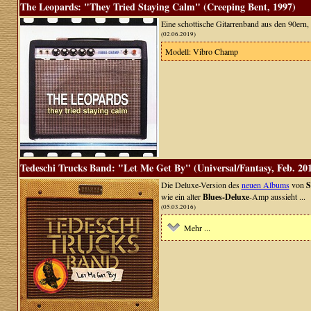
The Leopards: "They Tried Staying Calm" (Creeping Bent, 1997)
Eine schottische Gitarrenband aus den 90ern, d
(02.06.2019)
Modell: Vibro Champ
Tedeschi Trucks Band: "Let Me Get By" (Universal/Fantasy, Feb. 20
Die Deluxe-Version des
neuen Albums
von
S
wie ein alter
Blues-Deluxe
-Amp aussieht ...
(05.03.2016)
Mehr ...