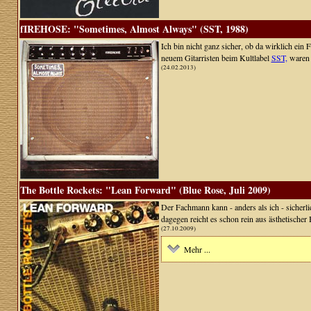
fIREHOSE: "Sometimes, Almost Always" (SST, 1988)
Ich bin nicht ganz sicher, ob da wirklich ei
neuem Gitarristen beim Kultlabel
SST,
waren 
(24.02.2013)
The Bottle Rockets: "Lean Forward" (Blue Rose, Juli 2009)
Der Fachmann kann - anders als ich - sicherl
dagegen reicht es schon rein aus ästhetischer 
(27.10.2009)
Mehr ...