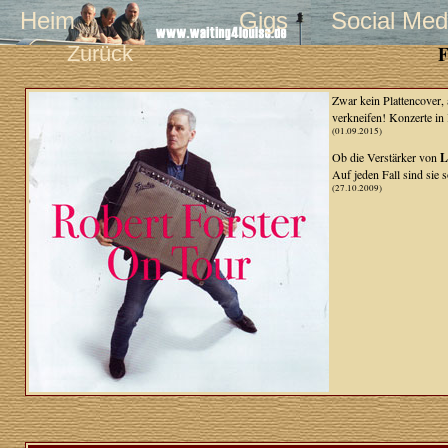
Heim
Gigs
Social Med
Zurück
F
Zwar kein Plattencover,
verkneifen! Konzerte in
(01.09.2015)
Ob die Verstärker von
L
Auf jeden Fall sind sie s
(27.10.2009)