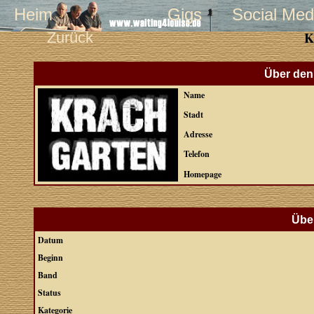
Heim
Gigs
Social Med
Zurück
K
Über den 
Name
Stadt
Adresse
Telefon
Homepage
Über
Datum
Beginn
Band
Status
Kategorie