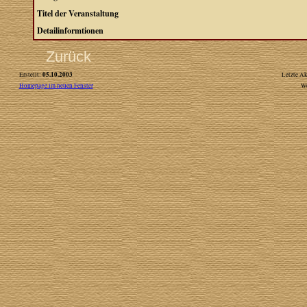
Titel der Veranstaltung
Detailinformtionen
Zurück
05.10.2003
Erstellt:
Letzte Ak
Homepage im neuen Fenster
W