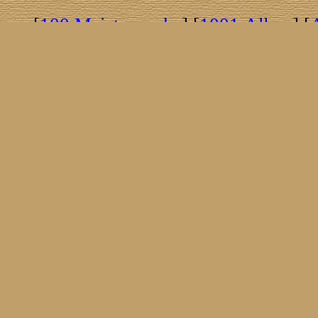
[
100 Meisterwerke
] [
1001 Alben
] [
[
Brasil!
] [
Tim Buckley
] [
Catacombo
[
Covergirls
] [
Cover The Cover
] [
Cover
[
Nick Drake
] [
Drummer/Singer/Song
[
Fakebook
] [
Fender
] [
Flyin
[
Gibson ES 335
] [
Gibson Firebird
] [
G
[
Impressum
] [
Impulse!
] [
Infomate
[
Jumboladies
] [
Kiosk
] [
Live Classic
[
Musikdatenbank
] [
Musings In Stere
[
Pressestimmen
] [
Rain Meditation
] [
R
[
Rotation
] [
Rusty Nails
] [
Songs To 
[
Statistik
] [
Steel
] [
Telecaster
] [
A T
[