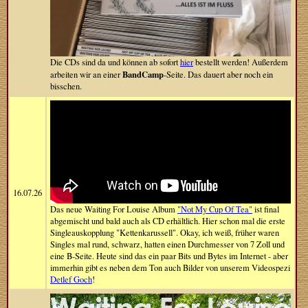
Die CDs sind da und können ab sofort
hier
bestellt werden! Außerdem
BandCamp
arbeiten wir an einer
-Seite. Das dauert aber noch ein
bisschen.
16.07.26
Das neue Waiting For Louise Album
"Not My Cup Of Tea"
ist final
abgemischt und bald auch als CD erhältlich. Hier schon mal die erste
Singleauskopplung "Kettenkarussell". Okay, ich weiß, früher waren
Singles mal rund, schwarz, hatten einen Durchmesser von 7 Zoll und
eine B-Seite. Heute sind das ein paar Bits und Bytes im Internet - aber
immerhin gibt es neben dem Ton auch Bilder von unserem Videospezi
Detlef Goch
!