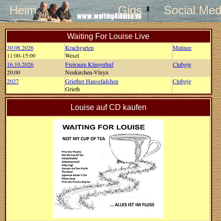
Heim
Gigs
Social Med
Waiting For Louise Live
30.08.2026
Krachgarten
Matinee
11:00-15:00
Wesel
16.10.2026
Freiraum Klingerhuf
Clubgig
20:00
Neukirchen-Vluyn
2027
Griether Hanselädchen
Clubgig
Grieth
Louise auf CD kaufen