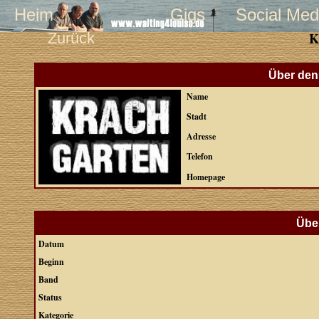
Heim
Gigs
Social Med
Zurück
K
Über den 
Name
Stadt
Adresse
Telefon
Homepage
Über
Datum
Beginn
Band
Status
Kategorie