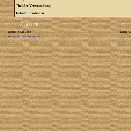
Titel der Veranstaltung
Detailinformtionen
Zurück
05.10.2003
Erstellt:
Letzte Ak
Homepage im neuen Fenster
W