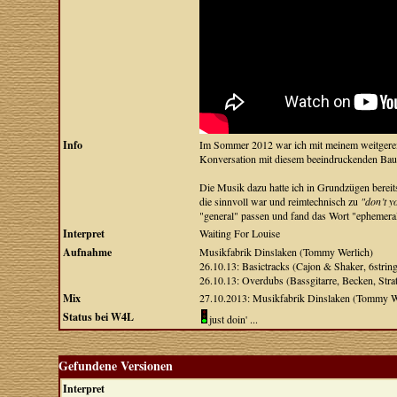
Info
Im Sommer 2012 war ich mit meinem weitgereis
Konversation mit diesem beeindruckenden Bau
Die Musik dazu hatte ich in Grundzügen bereits f
die sinnvoll war und reimtechnisch zu
"don’t y
"general" passen und fand das Wort "ephemeral"
Interpret
Waiting For Louise
Aufnahme
Musikfabrik Dinslaken (Tommy Werlich)
26.10.13: Basictracks (Cajon & Shaker, 6stri
26.10.13: Overdubs (Bassgitarre, Becken, Str
Mix
27.10.2013: Musikfabrik Dinslaken (Tommy W
Status bei W4L
just doin' ...
Gefundene Versionen
Interpret