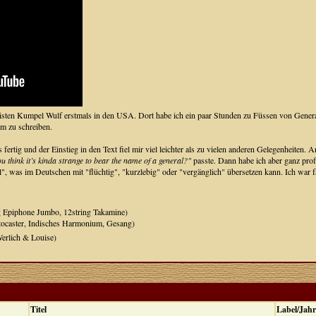
ten Kumpel Wulf erstmals in den USA. Dort habe ich ein paar Stunden zu Füssen von General
m zu schreiben.
ertig und der Einstieg in den Text fiel mir viel leichter als zu vielen anderen Gelegenheiten. An
ou think it’s kinda strange to bear the name of a general?"
passte. Dann habe ich aber ganz pro
, was im Deutschen mit "flüchtig", "kurzlebig" oder "vergänglich" übersetzen kann. Ich war fas
ng Epiphone Jumbo, 12string Takamine)
atocaster, Indisches Harmonium, Gesang)
erlich & Louise)
Titel
Label/Jahr