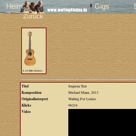
Heim
Gigs
Zurück
8.10 MB (Stereo)
Titel
Sequoia Tree
Komposition
Michael Mann, 2013
Originalinterpret
Waiting For Louise
Klicks
96216
Video