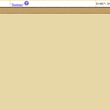
E=MC², 20
"
Treetones
"