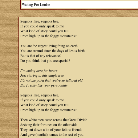
Waiting For Louise
Sequoia Tree, sequoia tree,
If you could only speak to me
What kind of story could you tell
From high up in the foggy mountains?
You are the largest living thing on earth
You are around since the days of Jesus birth
But is that of any relevance?
Do you think that you are special?
I’m sitting here for hours
Just staring at this magic tree
It’s not the point that you’re so tall and old
But I really like your personality
Sequoia Tree, sequoia tree,
If you could only speak to me
What kind of story could you tell
From high up in the foggy mountains?
Then white men came across the Great Divide
Seeking their fortunes on the other side
They cut down a lot of your fellow friends
And gave (martial) names to the rest of you