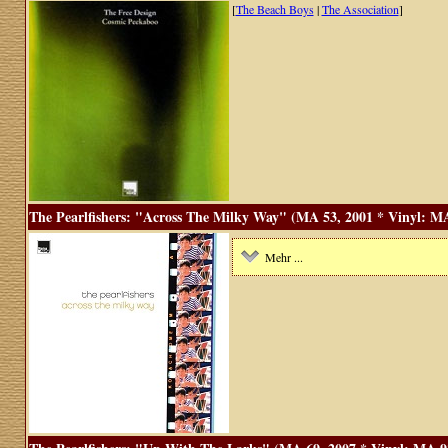
[
The Beach Boys
|
The Association
]
The Pearlfishers: "Across The Milky Way" (MA 53, 2001 * Vinyl: MA
Mehr ...