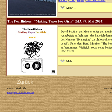
Mehr ...
The Pearlfishers: "Making Tapes For Girls" (MA 97, Mai 2024)
David Scott ist der Meister unter den musi
Angebetete aufnehmen - das habe ich damal
des Namens "Evangeline" zu philosophieren -
usual": Unter dem Band-Moniker "The Pearl
aufgenommen. Vielleicht sogar seine bestes
(2024-06-30)
Mehr ...
Zurück
30.07.2024
Erstellt:
Letzte Ak
Homepage im neuen Fenster
W