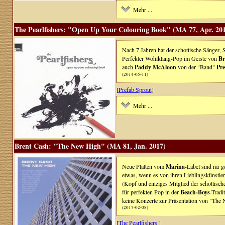
Mehr ...
The Pearlfishers: "Open Up Your Colouring Book" (MA 77, Apr. 20
Nach 7 Jahren hat der schottische Sänger, 
Perfekter Wohlklang-Pop im Geiste von
Br
auch
Paddy McAloon
von der "Band"
Pre
(2014-05-11)
[
Prefab Sprout
]
Mehr ...
Brent Cash: "The New High" (MA 81, Jan. 2017)
Neue Platten vom
Marina
-Label sind rar 
etwas, wenn es von ihren Lieblingskünstle
(Kopf und einziges Mitglied der schottisc
für perfekten Pop in der
Beach-Boys
-Tradi
keine Konzerte zur Präsentation von "The N
(2017-02-08)
[
The Pearlfishers
]