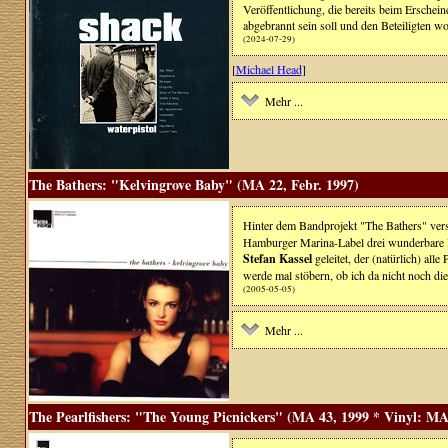
Veröffentlichung, die bereits beim Erschei
abgebrannt sein soll und den Beteiligten wo
(2024-07-29)
[
Michael Head
]
Mehr ...
The Bathers: "Kelvingrove Baby" (MA 22, Febr. 1997)
Hinter dem Bandprojekt "The Bathers" vers
Hamburger Marina-Label drei wunderbare P
Stefan Kassel
geleitet, der (natürlich) all
werde mal stöbern, ob ich da nicht noch die 
(2005-05-05)
Mehr ...
The Pearlfishers: "The Young Picnickers" (MA 43, 1999 * Vinyl: MA