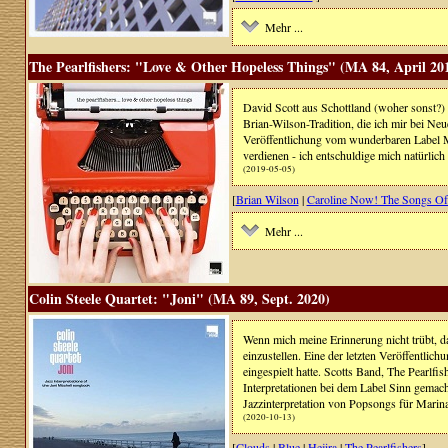
Mehr ...
The Pearlfishers: "Love & Other Hopeless Things" (MA 84, April 20
David Scott aus Schottland (woher sonst?)
Brian-Wilson-Tradition, die ich mir bei Ne
Veröffentlichung vom wunderbaren Label Ma
verdienen - ich entschuldige mich natürlich 
(2019-05-05)
[
Brian Wilson
|
Caroline Now! The Songs Of
Mehr ...
Colin Steele Quartet: "Joni" (MA 89, Sept. 2020)
Wenn mich meine Erinnerung nicht trübt, da
einzustellen. Eine der letzten Veröffentli
eingespielt hatte. Scotts Band, The Pearlfi
Interpretationen bei dem Label Sinn gemac
Jazzinterpretation von Popsongs für Marina
(2020-10-13)
[
Clouds
|
Blue
|
Hejira
|
The Pearlfishers
]