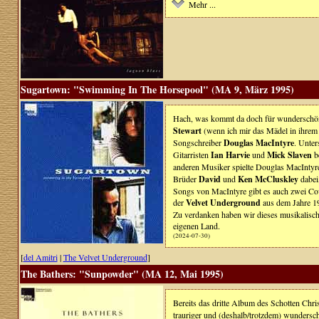
Mehr ...
Sugartown: "Swimming In The Horsepool" (MA 9, März 1995)
Hach, was kommt da doch für wunderschön
Stewart
(wenn ich mir das Mädel in ihrem 
Songschreiber
Douglas MacIntyre
. Unter
Gitarristen
Ian Harvie
und
Mick Slaven
be
anderen Musiker spielte Douglas MacIntyr
Brüder
David
und
Ken McCluskley
dabei,
Songs von MacIntyre gibt es auch zwei Cove
der
Velvet Underground
aus dem Jahre 1
Zu verdanken haben wir dieses musikalisch
eigenen Land.
(2024-07-30)
[
del Amitri
|
The Velvet Underground
]
The Bathers: "Sunpowder" (MA 12, Mai 1995)
Bereits das dritte Album des Schotten C
trauriger und (deshalb/trotzdem) wundersc