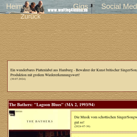
Heim
Gigs
Social Med
Zurück
Ein wunderbares Plattenlabel aus Hamburg - Bewahrer der Kunst britischer Singer/Songw
Produktion mit großem Wiedererkennungswert!
(30.07.2024)
The Bathers: "Lagoon Blues" (MA 2, 1993/94)
Die Musik vom schottischen Singer/Songw
gut so!
(2024-07-30)