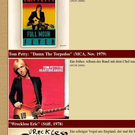
(29.07.2008)
Tom Petty: "Damn The Torpedos" (MCA, Nov. 1979)
Ein frühes Album der Band mit dem Chef und 
(05.08.2008)
"Wreckless Eric" (Stiff, 1978)
Ein schräger Vogel aus England, der mal für k