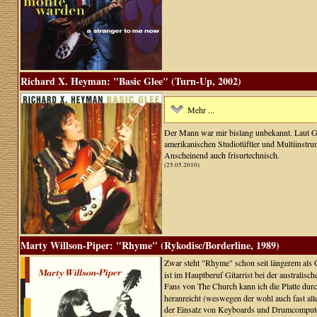
Richard X. Heyman: "Basic Glee" (Turn-Up, 2002)
Mehr ...
Der Mann war mir bislang unbekannt. Laut Gl
amerikanischen Studiotüftler und Multiinstru
Anscheinend auch frisurtechnisch.
(25.05.2010)
Marty Willson-Piper: "Rhyme" (Rykodisc/Borderline, 1989)
Zwar steht "Rhyme" schon seit längerem als 
ist im Hauptberuf Gitarrist bei der australis
Fans von The Church kann ich die Platte du
heranreicht (weswegen der wohl auch fast all
der Einsatz von Keyboards und Drumcomputern,