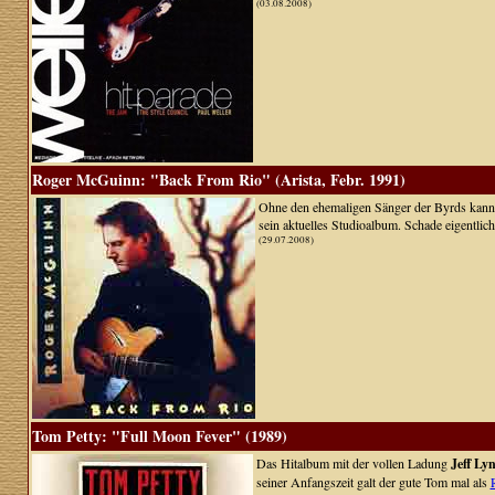
(03.08.2008)
Roger McGuinn: "Back From Rio" (Arista, Febr. 1991)
Ohne den ehemaligen Sänger der Byrds kann 
sein aktuelles Studioalbum. Schade eigentlich 
(29.07.2008)
Tom Petty: "Full Moon Fever" (1989)
Das Hitalbum mit der vollen Ladung
Jeff Ly
seiner Anfangszeit galt der gute Tom mal als