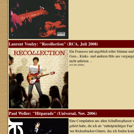
Laurent Voulzy: "Recollection" (RCA, Juli 2008)
Ein Franzose mit angeblich toller Stimme und 
Gees-, Kinks- und anderen Hits aus vergangen
nicht anhören ...
(03.08.2008)
Paul Weller: "Hitparade" (Universal, Nov. 2006)
Eine Compilation aus allen Schaffensphasen 
gehört habe, die ich als "mittelprächtiger Fan"
'ner Rickenbacker-Gitarre, das ich finden konnt