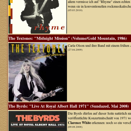
allem vermisse ich auf "Rhyme" einen echten
wenn sie in konventionellen rockmusikalisch
(05.03.2010)
The Textones: "Midnight Mission" (Volume/Gold Mountain, 1986)
Carla Olson und ihre Band mit einem frühen
(27.04.2009)
The Byrds: "Live At Royal Albert Hall 1971" (Sundazed, Mai 2008)
Die Byrds dürfen auf dieser Seite natürlich ni
veröffentlichte Konzertmitschnitt von 1971 w
Clarence White
erkennen: noch so ein versc
(09.08.2008)