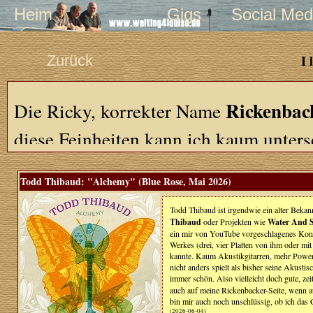
Heim
Gigs
Social Med
Zurück
I 
Rickenbac
Die Ricky, korrekter Name
diese Feinheiten kann ich kaum unters
Lieblinxgitarre - das ist natürlich die
T
Todd Thibaud: "Alchemy" (Blue Rose, Mai 2026)
wunderschönes Arbeitsgerät für Gitarre
Todd Thibaud ist irgendwie ein alter Bekan
wenn auch im Einsatz ein wenig zickig
Thibaud
oder Projekten wie
Water And 
ein mir von YouTube vorgeschlagenes Konze
live vor Publikum einfach kein Vergnü
Werkes (drei, vier Platten von ihm oder mit 
kannte. Kaum Akustikgitarren, mehr Power-P
Halbakustikgitarre mit sehr leisen Pic
nicht anders spielt als bisher seine Akusti
immer schön. Also vielleicht doch gute, ze
Heavy-Abteilung. Sagen wir es mal so:
auch auf meine Rickenbacker-Seite, wenn a
bin mir auch noch unschlüssig, ob ich das
(2026-06-04)