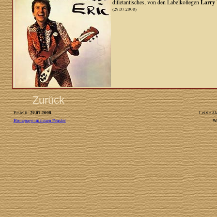
dilletantisches, von den Labelkollegen
Larry 
(29.07.2008)
Zurück
29.07.2008
Erstellt:
Letzte Ak
Homepage im neuen Fenster
W