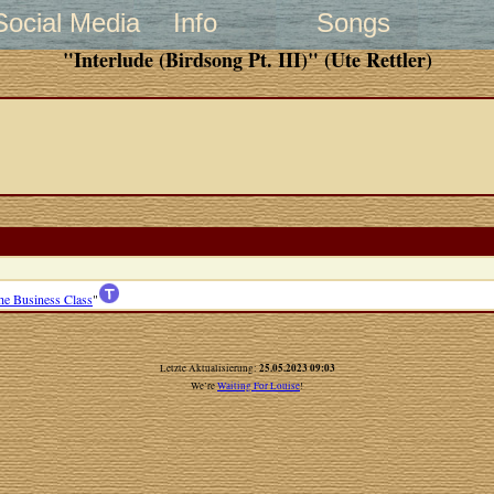
Social Media
Info
Songs
"Interlude (Birdsong Pt. III)" (Ute Rettler)
e Business Class
"
25.05.2023 09:03
Letzte Aktualisierung:
We’re
Waiting For Louise
!