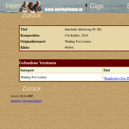
Heim
Gigs
Zurück
Titel
Interlude (Birdsong Pt. III)
Komposition
Ute Rettler, 2010
Originalinterpret
Waiting For Louise
Klicks
96564
Gefundene Versionen
Interpret
Titel
Waiting For Louise
"
Roadsongs For Th
Zurück
01.11.2005
Erstellt:
Homepage im neuen Fenster