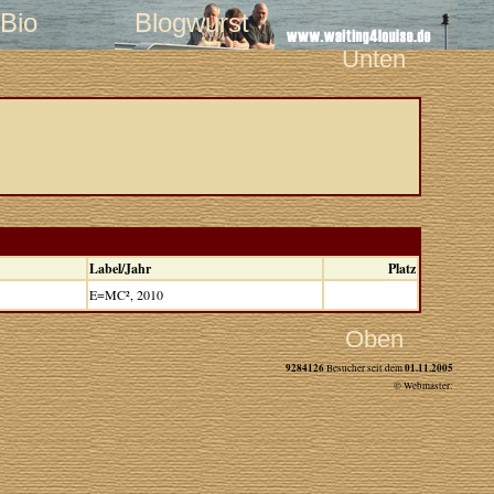
Bio
Blogwurst
Unten
Label/Jahr
Platz
E=MC², 2010
Oben
9284126
01.11.2005
Besucher seit dem
© Webmaster: