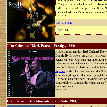
Vanguard es tatsächlich schaffte,
Johann S
allem das über 20minütige "Blend II" mit 
nicht alltäglichen Multittrackverfahren 
(2014-06-22)
[
Lost & Found!
!]
Mehr ...
John Coltrane: "Black Pearls" (Prestige, 1964)
Aufgenommen mit dem
Red Garland Trio
(
Donald Byrd
, bereits am 23.05.1958. Nach 
bereits ein "Star" war. Eine der unzähligen S
Label, lautet natürlich schnell: "Abfallprodukt
Impulse-Label produzierte und veröffentlicht
Supreme
"), aber doch von allerhöchster Güte.
besonders gelungen. Oder besser gesagt: bes
Und wenn man denn doch unbedingt noch etwas
Trittbrettfahrern zu findender Fehler. Da dar
Cover gestalten ...
(10.05.2009)
Grant Green: "Idle Moments" (Blue Note, 1964)
"Idle Moments", so was wie "Momente des Müßig