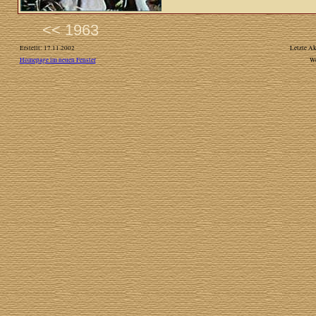
<< 1963
Erstellt: 17.11.2002
Letzte Ak
Homepage im neuen Fenster
W