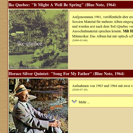
Ike Quebec: "It Might A Well Be Spring" (Blue Note, 1964)
Aufgenommen 1961, veröffentlicht aber erst
Session Material für mehrere Alben einges
und wurden erst nach dem Tod (Quebec vers
Ausschußmaterial sprechen könnte.
Milt H
Mitmusiker. Das Album hat mir optisch sch
(2009-03-00)
Horace Silver Quintet: "Song For My Father" (Blue Note, 1964)
Aufnahmen von 1963 und 1964 mit zwei ve
(2026-07-28)
Mehr ...