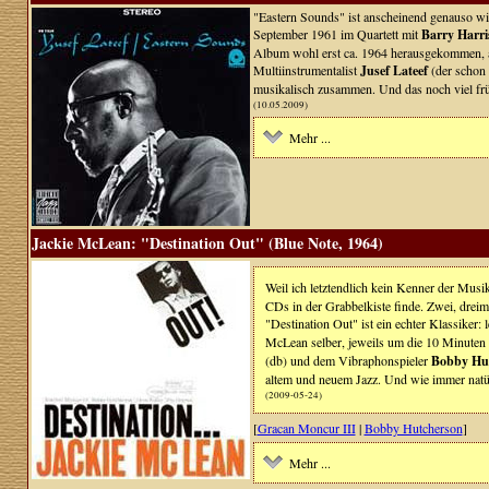
"Eastern Sounds" ist anscheinend genauso wi
September 1961 im Quartett mit
Barry Harri
Album wohl erst ca. 1964 herausgekommen, al
Multiinstrumentalist
Jusef Lateef
(der schon 
musikalisch zusammen. Und das noch viel frü
(10.05.2009)
Mehr ...
Jackie McLean: "Destination Out" (Blue Note, 1964)
Weil ich letztendlich kein Kenner der Mus
CDs in der Grabbelkiste finde. Zwei, dreim
"Destination Out" ist ein echter Klassiker:
McLean selber, jeweils um die 10 Minute
(db) und dem Vibraphonspieler
Bobby Hu
altem und neuem Jazz. Und wie immer natü
(2009-05-24)
[
Gracan Moncur III
|
Bobby Hutcherson
]
Mehr ...