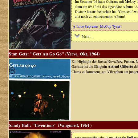
Im Sommer '64 hatte Coltrane mit
McCoy 
dann am 09.12.64 das legendäre Album "A
Distanz heraus betrachtet hat "Crescent" woh
erst noch zu entdeckendes Album!
[
A Love Supreme
|
McCoy Tyner
]
Mehr ...
Stan Getz: "Getz Au Go Go" (Verve, Okt. 1964)
Ein Highlight der Bossa Nova/Jazz-Fusion. 
Gaststar ist die Sängerin
Astrud Gilberto
dab
Charts zu kommen), am Vibraphon ein junger
Sandy Bull: "Inventions" (Vanguard, 1964 )
Eine ungewöhnliche Platte!
Sandy Bull
war