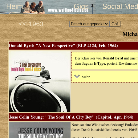
Heim
Gigs
Social Med
<< 1963
Michae
Donald Byrd: "A New Perspective" (BLP 4124, Feb. 1964)
Der Klassiker von
Donald Byrd
mit einem
dem
Jaguar E-Type
, posiert. Erwähnenswe
Mehr ...
Jesse Colin Young: "The Soul Of A City Boy" (Capitol, Apr. 1964)
Noch so eine Wühltischentdeckung! Ende der 
dieses Debüt ist tatsächlich bereits von 1964!