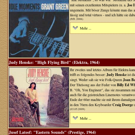
mit seinen exzellenten Mitspielern (u. a.
Joe 
ungemein. Mit böser Zunge könnte man das als
lässig und total virtuos - und ich hätte si
(Feb. 2006)
Mehr ...
Judy Henske: "High Flying Bird" (Elektra, 1964)
Ihr zweites und letztes Album für Elektra kan
trifft es folgendes besser:
Judy Henske
ist d
singt. Weder sah sie wie Folk-Queen
Joan Ba
Der Titelsong aus der Feder von
Billy Ed Wh
B. "Oh, You Engineer", das sie zusammen mi
auch für die geistreichen Linernotes verantwort
Ende der 60er machte sie mit ihrem damalig
in den 70ern den Keyboarder
Craig Doerge
u
(03.05.2009)
Mehr ...
Jusef Lateef: "Eastern Sounds" (Prestige, 1964)