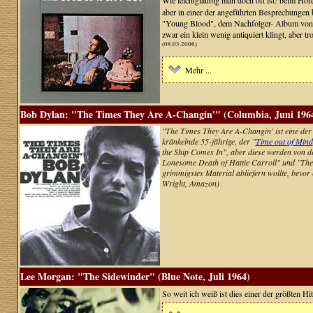
Wie leichtgläubig man doch oft ist! beim Höre
aber in einer der angeführten Besprechungen 
"Young Blood", dem Nachfolger- Album von 19
zwar ein klein wenig antiquiert klingt, aber t
(08.03.2006)
Mehr ...
Bob Dylan: "The Times They Are A-Changin'" (Columbia, Juni 196
"The Times They Are A-Changin' ist eine der d
kränkelnde 55-jährige, der "
Time out of Mind
the Ship Comes In", aber diese werden von d
Lonesome Death of Hattie Carroll" und "The B
grimmigstes Material abliefern wollte, bevor 
Wright, Amazon)
Lee Morgan: "The Sidewinder" (Blue Note, Juli 1964)
So weit ich weiß ist dies einer der größten