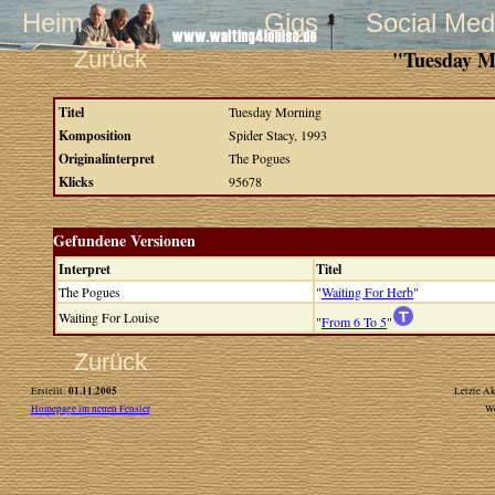
Heim
Gigs
Social Med
Zurück
"Tuesday Mo
Titel
Tuesday Morning
Komposition
Spider Stacy, 1993
Originalinterpret
The Pogues
Klicks
95678
Gefundene Versionen
Interpret
Titel
The Pogues
"
Waiting For Herb
"
Waiting For Louise
"
From 6 To 5
"
Zurück
01.11.2005
Erstellt:
Letzte Ak
Homepage im neuen Fenster
W