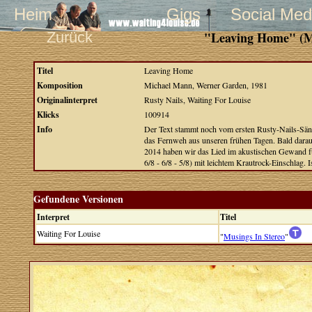
Heim
Gigs
Social Med
Zurück
"Leaving Home" (M
Titel
Leaving Home
Komposition
Michael Mann, Werner Garden, 1981
Originalinterpret
Rusty Nails, Waiting For Louise
Klicks
100914
Info
Der Text stammt noch vom ersten Rusty-Nails-Sänge
das Fernweh aus unseren frühen Tagen. Bald darau
2014 haben wir das Lied im akustischen Gewand für
6/8 - 6/8 - 5/8) mit leichtem Krautrock-Einschlag. 
Gefundene Versionen
Interpret
Titel
Waiting For Louise
"
Musings In Stereo
"