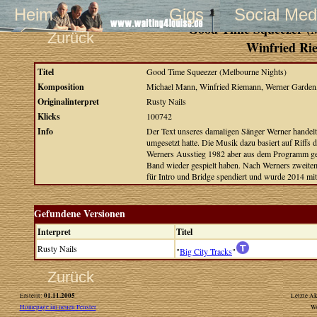
Heim
Gigs
Social Med
"Good Time Squeezer (M
Zurück
Winfried Ri
Titel
Good Time Squeezer (Melbourne Nights)
Komposition
Michael Mann, Winfried Riemann, Werner Garden
Originalinterpret
Rusty Nails
Klicks
100742
Info
Der Text unseres damaligen Sänger Werner handelt 
umgesetzt hatte. Die Musik dazu basiert auf Riffs 
Werners Ausstieg 1982 aber aus dem Programm gen
Band wieder gespielt haben. Nach Werners zweite
für Intro und Bridge spendiert und wurde 2014 m
Gefundene Versionen
Interpret
Titel
Rusty Nails
"
Big City Tracks
"
Zurück
01.11.2005
Erstellt:
Letzte Ak
Homepage im neuen Fenster
W