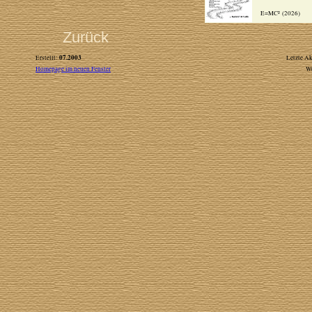
E=MC² (2026)
Zurück
07.2003
Erstellt:
Letzte Ak
Homepage im neuen Fenster
W