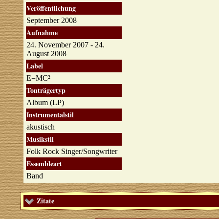
Veröffentlichung
September 2008
Aufnahme
24. November 2007 - 24.
August 2008
Label
E=MC²
Tonträgertyp
Album (LP)
Instrumentalstil
akustisch
Musikstil
Folk Rock Singer/Songwriter
Essembleart
Band
Zitate