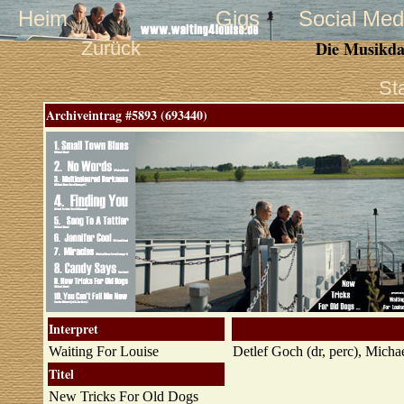
Heim
Gigs
Social Med
Zurück
Die Musikda
St
Archiveintrag #5893 (693440)
Interpret
Waiting For Louise
Detlef Goch (dr, perc), Micha
Titel
New Tricks For Old Dogs