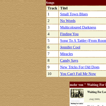
Songs
Track
Titel
1
Small Town Blues
2
No Words
3
Multicoloured Darkness
4
Finding You
5
Song To A Tattler (From Room
6
Jennifer Cool
7
Miracles
8
Candy Says
9
New Tricks For Old Dogs
10
You Can't Fail Me Now
mehr von " Waiting For 
Waiting For Lo
(Aug 2000)