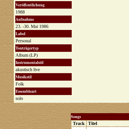
Veröffentlichung
1988
Aufnahme
23. -30. Mai 1986
Label
Personal
Tonträgertyp
Album (LP)
Instrumentalstil
akustisch live
Musikstil
Folk
Essembleart
solo
Songs
Track
Titel