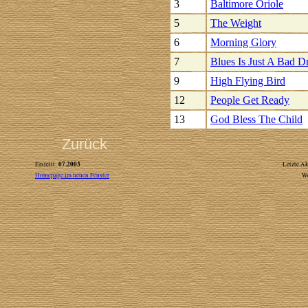
3
Baltimore Oriole
5
The Weight
6
Morning Glory
7
Blues Is Just A Bad 
9
High Flying Bird
12
People Get Ready
13
God Bless The Child
Zurück
07.2003
Erstellt:
Letzte Ak
Homepage im neuen Fenster
W