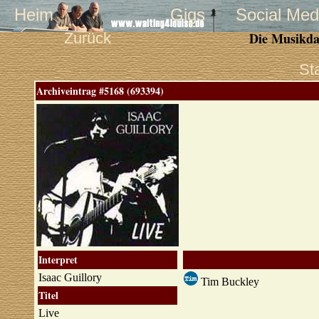
Heim
Gigs
Social Med
Zurück
Die Musikda
St
Archiveintrag #5168 (693394)
Interpret
Isaac Guillory
Tim Buckley
Titel
Live