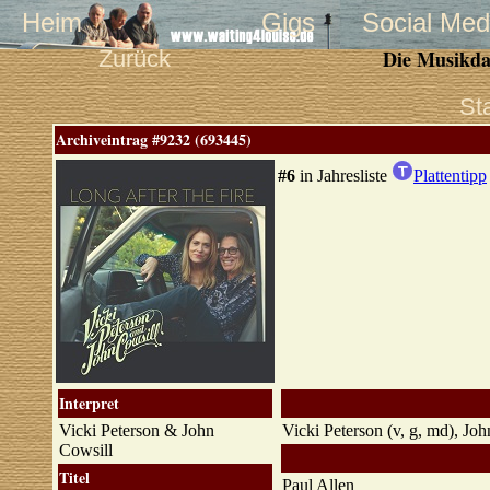
Heim
Gigs
Social Med
Zurück
Die Musikda
St
Archiveintrag #9232 (693445)
#6
in Jahresliste
Plattentipp
Interpret
Vicki Peterson & John
Vicki Peterson (v, g, md), Joh
Cowsill
Titel
Paul Allen