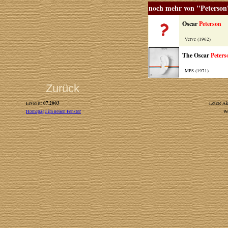
noch mehr von "Peterson
Oscar
Peterson
Verve (1962)
The Oscar
Peters
MPS (1971)
Zurück
07.2003
Erstellt:
Letzte Ak
Homepage im neuen Fenster
W