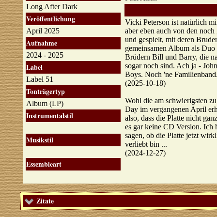
Long After Dark
Veröffentlichung
Vicki Peterson ist natürlich 
April 2025
aber eben auch von den noch g
und gespielt, mit deren Bruder
Aufnahme
gemeinsamen Album als Duo sp
2024 - 2025
Brüdern Bill und Barry, die n
sogar noch sind. Ach ja - Jo
Label
Boys. Noch 'ne Familienband
Label 51
(2025-10-18)
Tonträgertyp
Wohl die am schwierigsten zu
Album (LP)
Day im vergangenen April erhä
Instrumentalstil
also, dass die Platte nicht ga
es gar keine CD Version. Ich 
sagen, ob die Platte jetzt wirk
Musikstil
verliebt bin ...
(2024-12-27)
Essembleart
Zitate