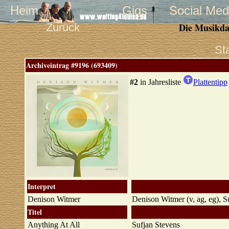
Heim
Gigs
Social Med
Zurück
Die Musikda
St
Archiveintrag #9196 (693409)
#2
in Jahresliste
Plattentipp
Interpret
Denison Witmer
Denison Witmer (v, ag, eg), 
Titel
Anything At All
Sufjan Stevens