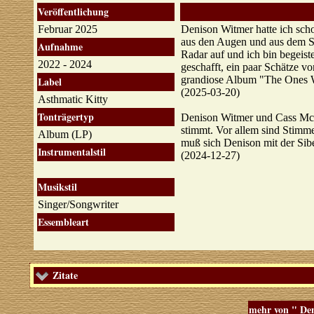
Veröffentlichung
Februar 2025
Denison Witmer hatte ich sch
aus den Augen und aus dem Si
Aufnahme
Radar auf und ich bin begeiste
2022 - 2024
geschafft, ein paar Schätze v
grandiose Album "The Ones 
Label
(2025-03-20)
Asthmatic Kitty
Tonträgertyp
Denison Witmer und Cass McCo
stimmt. Vor allem sind Stimm
Album (LP)
muß sich Denison mit der Sib
Instrumentalstil
(2024-12-27)
Musikstil
Singer/Songwriter
Essembleart
Zitate
mehr von " De