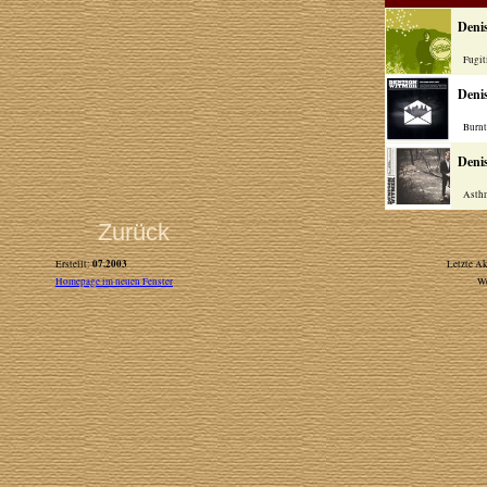
Deni
Fugiti
Deni
Burnt T
Deni
Asthma
Zurück
07.2003
Erstellt:
Letzte Ak
Homepage im neuen Fenster
W