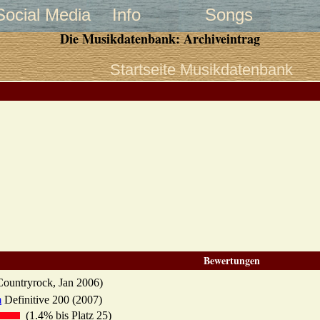
Social Media
Info
Songs
Die Musikdatenbank: Archiveintrag
Startseite Musikdatenbank
Bewertungen
ountryrock, Jan 2006)
m
Definitive 200 (2007)
(1.4% bis Platz 25)