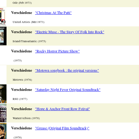
Ode (Feb 1973)
Verschiedene
"Christmas At The Patti"
United Artists (Mrz 1973)
Verschiedene
"Electric Muse - The Story Of Folk Into Rock"
Island/Transatlantic (1975)
Verschiedene
"Rocky Horror Picture Show"
(1975)
Verschiedene
"Motown songbook : the original versions"
Motown (1976)
Verschiedene
"Saturday Night Fever Original Soundtrack"
RSO (1977)
Verschiedene
"Hope & Anchor Front Row Fstival"
Warner/Albion (1978)
Verschiedene
"Grease (Original Film Soundtrack)"
(1978)