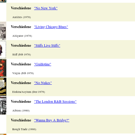
Verschiedene
"No New York"
Antilles (1978)
Verschiedene
"Living Chicago Blues"
Alligator (1978)
Verschiedene
"Stiffs Live Stiffs"
Stiff (Feb 1978)
Verschiedene
"Guillotine"
Virgin (Feb 1978)
Verschiedene
"No Nukes"
Elektra/Asylum (Dez 1979)
Verschiedene
"The London R&B Sessions"
Albion (1980)
Verschiedene
"Wanna Buy A Bridge?"
Rough Trade (1980)