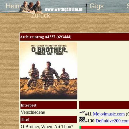
Heim
Gigs
Zurück
Archiveintrag #4237 (693444)
Interpret
Verschiedene
#11
Mojo4music.com
(C
Titel
#130
Definitive200.co
O Brother, Where Art Thou?