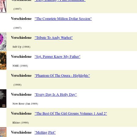
(1987)
Verschiedene
"The Complete Million Dollar Session"
(1987)
Verschiedene
"Tribute To Andy Warhol"
Sub Up (1988)
Verschiedene
"Sgt. Pepper Knew My Father"
NME (1988)
Verschiedene
"Phantom Of The Opera - Highlights"
(1988)
Verschiedene
"Every Day Is A Holly Day"
New Rose (Jan 1989)
Verschiedene
"The Best Of The Girl Groups Volumes 1 And 2"
Rhino (1990)
Verschiedene
"Melting Plot"