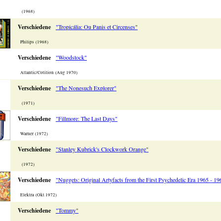
(1968)
Verschiedene
"Tropicália: Ou Panis et Circenses"
Philips (1968)
Verschiedene
"Woodstock"
Atlantic/Cotilion (Aug 1970)
Verschiedene
"The Nonesuch Explorer"
(1971)
Verschiedene
"Fillmore: The Last Days"
Warner (1972)
Verschiedene
"Stanley Kubrick's Clockwork Orange"
(1972)
Verschiedene
"Nuggets: Original Artyfacts from the First Psychedelic Era 1965 - 19
Elektra (Okt 1972)
Verschiedene
"Tommy"