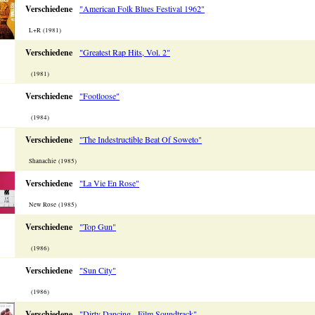
Verschiedene
"American Folk Blues Festival 1962"
L+R (1981)
Verschiedene
"Greatest Rap Hits, Vol. 2"
(1981)
Verschiedene
"Footloose"
(1984)
Verschiedene
"The Indestructible Beat Of Soweto"
Shanachie (1985)
Verschiedene
"La Vie En Rose"
New Rose (1985)
Verschiedene
"Top Gun"
(1986)
Verschiedene
"Sun City"
(1986)
Verschiedene
"Dirty Dancing - Film Soundtrack"