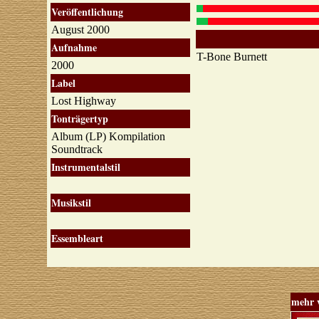
Veröffentlichung
August 2000
Aufnahme
T-Bone Burnett
2000
Label
Lost Highway
Tonträgertyp
Album (LP) Kompilation
Soundtrack
Instrumentalstil
Musikstil
Essembleart
mehr 