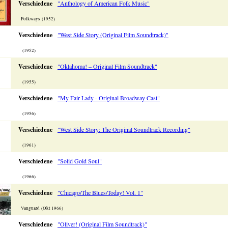
Verschiedene
"Anthology of American Folk Music"
Folkways (1952)
Verschiedene
"West Side Story (Original Film Soundtrack)"
(1952)
Verschiedene
"Oklahoma! – Original Film Soundtrack"
(1955)
Verschiedene
"My Fair Lady - Original Broadway Cast"
(1956)
Verschiedene
"West Side Story: The Original Soundtrack Recording"
(1961)
Verschiedene
"Solid Gold Soul"
(1966)
Verschiedene
"Chicago/The Blues/Today! Vol. 1"
Vanguard (Okt 1966)
Verschiedene
"Oliver! (Original Film Soundtrack)"