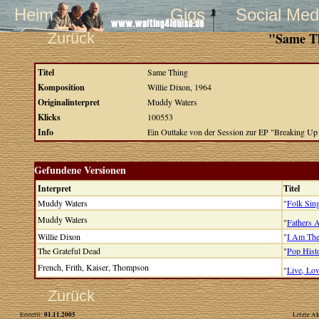
Heim
Gigs
Social Med
Zurück
"Same Th
Titel
Same Thing
Komposition
Willie Dixon, 1964
Originalinterpret
Muddy Waters
Klicks
100553
Info
Ein Outtake von der Session zur EP "Breaking 
Gefundene Versionen
Interpret
Titel
Muddy Waters
"
Folk Sin
Muddy Waters
"
Fathers 
Willie Dixon
"
I Am The
The Grateful Dead
"
Pop Hist
French, Frith, Kaiser, Thompson
"
Live, Lov
Zurück
01.11.2005
Erstellt:
Letzte Ak