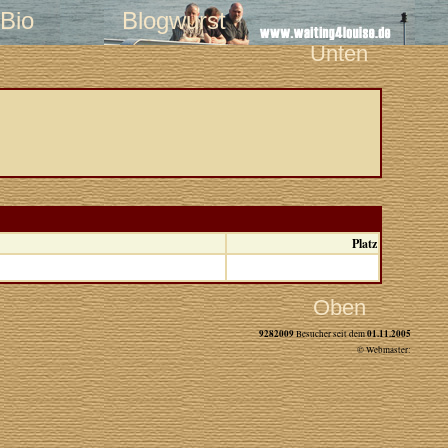
Bio
Blogwurst
Unten
Platz
Oben
9282009
01.11.2005
Besucher seit dem
© Webmaster: