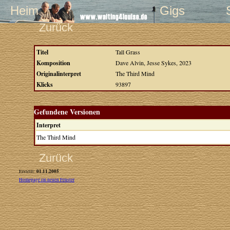
Heim
Gigs
Zurück
Titel
Tall Grass
Komposition
Dave Alvin, Jesse Sykes, 2023
Originalinterpret
The Third Mind
Klicks
93897
Gefundene Versionen
Interpret
The Third Mind
Zurück
01.11.2005
Erstellt:
Homepage im neuen Fenster