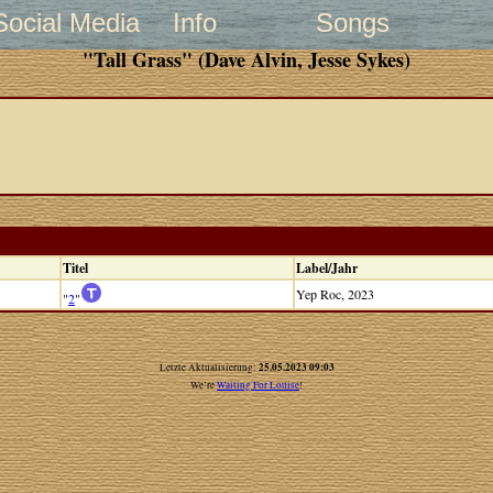
Social Media
Info
Songs
"Tall Grass" (Dave Alvin, Jesse Sykes)
Titel
Label/Jahr
Yep Roc, 2023
"
2
"
25.05.2023 09:03
Letzte Aktualisierung:
We’re
Waiting For Louise
!