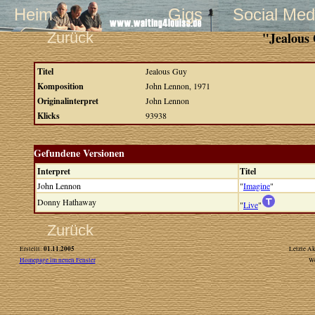
Heim
Gigs
Social Med
Zurück
"Jealous
Titel
Jealous Guy
Komposition
John Lennon, 1971
Originalinterpret
John Lennon
Klicks
93938
Gefundene Versionen
Interpret
Titel
John Lennon
"
Imagine
"
Donny Hathaway
"
Live
"
Zurück
01.11.2005
Erstellt:
Letzte Ak
Homepage im neuen Fenster
W