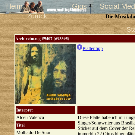
Heim
Gigs
Social Med
Zurück
Die Musikda
St
Archiveintrag #9407 (693395)
Plattentipp
Interpret
Alceu Valenca
Diese Platte habe ich mir ung
Singer/Songwriter aus Brasili
Titel
Sticker auf dem Cover der Re
Molhado De Suor
immerhin 22 Oiros hingeblätte