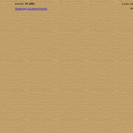
07.2003
Erstellt:
Letzte Ak
Homepage im neuen Fenster
W