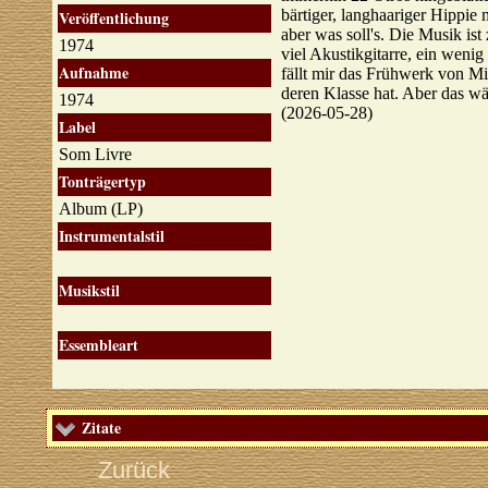
bärtiger, langhaariger Hippie
Veröffentlichung
aber was soll's. Die Musik is
1974
viel Akustikgitarre, ein weni
Aufnahme
fällt mir das Frühwerk von M
deren Klasse hat. Aber das w
1974
(2026-05-28)
Label
Som Livre
Tonträgertyp
Album (LP)
Instrumentalstil
Musikstil
Essembleart
Zitate
Zurück