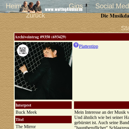
Heim
Gigs
Social Med
Zurück
Die Musikda
St
Archiveintrag #9350 (693429)
Plattentipp
Interpret
Buck Meek
Mein Interesse an der Musik v
Und ähnlich wie bei seiner Ha
Titel
gebürstet ist. Auch seine Ban
The Mirror
"hauptberuflicher" Schlagzeu