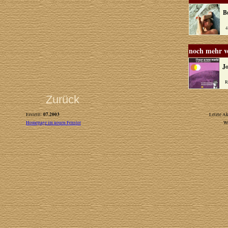
B
4A
noch mehr 
J
RP
Zurück
07.2003
Erstellt:
Letzte Ak
Homepage im neuen Fenster
W