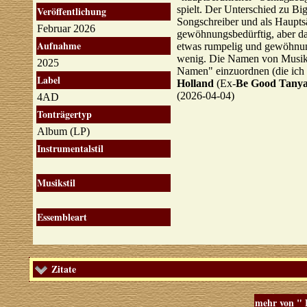
spielt. Der Unterschied zu Big
Veröffentlichung
Songschreiber und als Hauptsä
Februar 2026
gewöhnungsbedürftig, aber das
Aufnahme
etwas rumpelig und gewöhnungs
wenig. Die Namen von Musikern
2025
Namen" einzuordnen (die ich 
Label
Holland
(Ex-
Be Good Tanya
(2026-04-04)
4AD
Tonträgertyp
Album (LP)
Instrumentalstil
Musikstil
Essembleart
Zitate
mehr von "