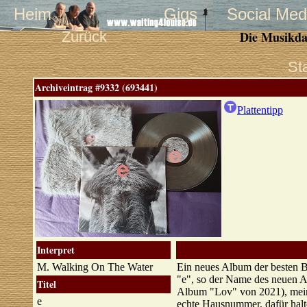
Heim
Gigs
Social Med
Zurück
Die Musikda
St
Archiveintrag #9332 (693441)
Plattentipp
Interpret
M. Walking On The Water
Ein neues Album der besten B
"e", so der Name des neuen Al
Titel
Album "Lov" von 2021), mein 
e
echte Hausnummer, dafür halt