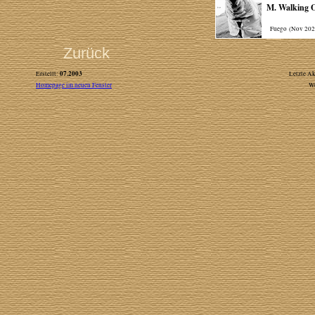
M. Walking 
Fuego (Nov 202
Zurück
07.2003
Erstellt:
Letzte Ak
Homepage im neuen Fenster
W