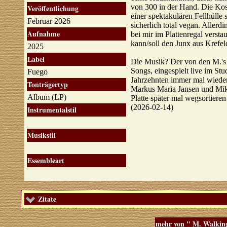
von 300 in der Hand. Die Kos
Veröffentlichung
einer spektakulären Fellhülle 
Februar 2026
sicherlich total vegan. Aller
Aufnahme
bei mir im Plattenregal versta
kann/soll den Junx aus Krefeld
2025
Label
Die Musik? Der von den M.'s
Songs, eingespielt live im Stu
Fuego
Jahrzehnten immer mal wiede
Tonträgertyp
Markus Maria Jansen und Mike 
Album (LP)
Platte später mal wegsortieren
(2026-02-14)
Instrumentalstil
Musikstil
Essembleart
Zitate
mehr von " M. Walkin